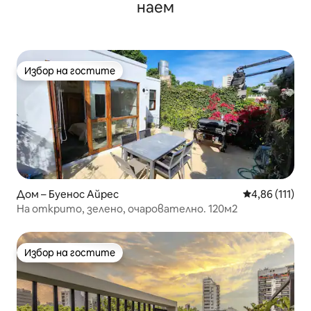
наем
Избор на гостите
Избор на гостите
Дом – Буенос Айрес
Средна оценка
4,86 (111)
На открито, зелено, очарователно. 120м2
Избор на гостите
Избор на гостите