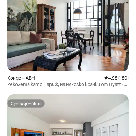
Кондо – ABH
Средна оценка
4,98 (180)
Реколета като Париж, на няколко крачки от Hyatt · 2
спални
Супердомакин
Супердомакин