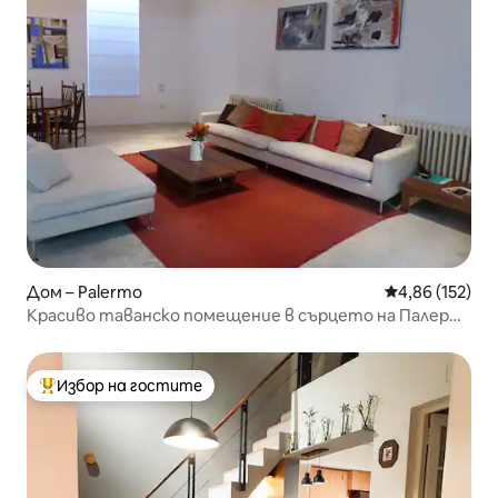
Дом – Palermo
Средна оценка
4,86 (152)
Красиво таванско помещение в сърцето на Палермо
Сохо.
Избор на гостите
Най-популярен избор на гостите