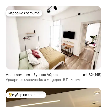
Избор на гостите
Избор на гостите
Апартамент – Буенос Айрес
Средна оценка
4,82 (145)
Уриарте: класически и модерен в Палермо
Избор на гостите
Най-популярен избор на гостите