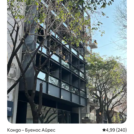
Кондо – Буенос Айрес
Средна оценка
4,99 (240)