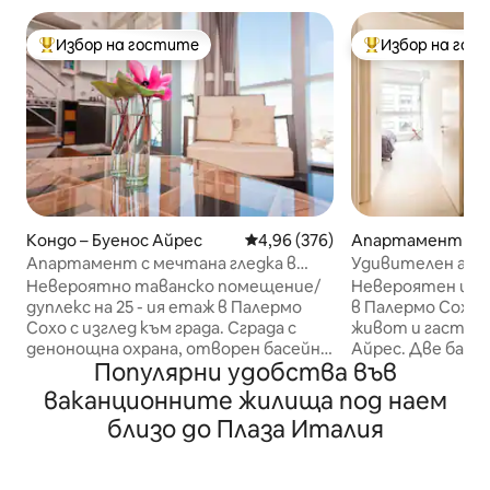
Избор на гостите
Избор на гос
Най-популярен избор на гостите
Най-популярен 
Кондо – Буенос Айрес
Средна оценка: 4,96 от 5, 376
4,96 (376)
Апартамент – Б
рес
Апартамент с мечтана гледка в
Удивителен апар
лофт на небето в Сохо
Палермо
Невероятно таванско помещение/
Невероятен и м
дуплекс на 25 - ия етаж в Палермо
в Палермо Сохо,
Сохо с изглед към града. Сграда с
живот и гастро
денонощна охрана, отворен басейн
Айрес. Две бани,
Популярни удобства във
от 15 ноември до 15 април, пералня и
апартамент и ог
фитнес зала на 31 - ви етаж.
чудесен изглед,
ваканционните жилища под наем
Настаняване: 14:00 Ч. и
се отпуснете и 
близо до Плаза Италия
освобождаване в 11:00 Ч.
Сградата има 24 
Пристигането между 20:00 ч. и
фитнес зала на 
полунощ има такса за закъснение от
огромен плувен б