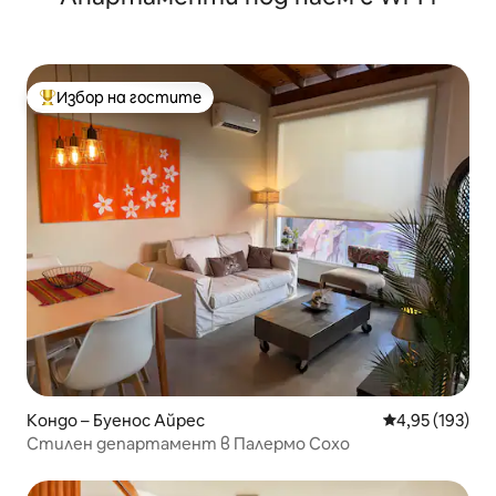
Избор на гостите
Най-популярен избор на гостите
Кондо – Буенос Айрес
Средна оценка
4,95 (193)
Стилен департамент в Палермо Сохо