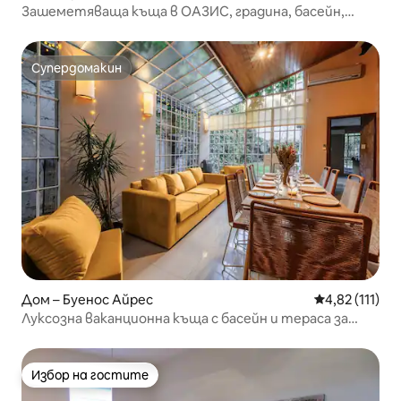
Зашеметяваща къща в ОАЗИС, градина, басейн,
НАЙ-ДОБРИЯТ РАЙОН 600 кв. м
Супердомакин
Супердомакин
Дом – Буенос Айрес
Средна оценк
4,82 (111)
Луксозна ваканционна къща с басейн и тераса за
барбекю
Избор на гостите
Избор на гостите