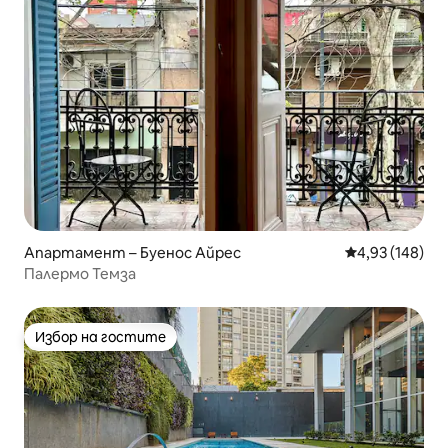
Апартамент – Буенос Айрес
Средна оценка
4,93 (148)
Палермо Темза
Избор на гостите
Избор на гостите