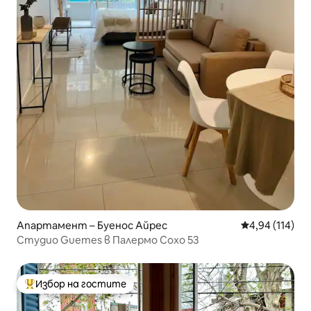
Апартамент – Буенос Айрес
Средна оценка
4,94 (114)
Студио Guemes в Палермо Сохо 53
Избор на гостите
Най-популярен избор на гостите