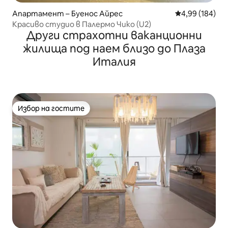
Апартамент – Буенос Айрес
Средна оценка
4,99 (184)
Красиво студио в Палермо Чико (U2)
Други страхотни ваканционни
жилища под наем близо до Плаза
Италия
Избор на гостите
Избор на гостите