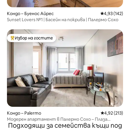
Кондо – Буенос Айрес
Средна оценка
4,93 (142)
Sunset Lovers №1 | Басейн на покрива | Палермо Сохо
Избор на гостите
Най-популярен избор на гостите
Кондо – Palermo
Средна оценка
4,92 (213)
Модерен апартамент в Палермо Сохо – Плаза
Подходящи за семейства къщи под
Италия