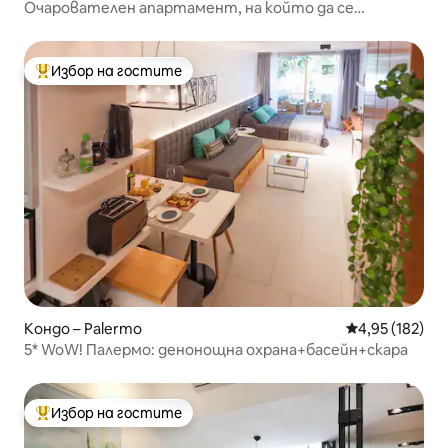
Очарователен апартамент, на който да се
насладите напълно
Избор на гостите
Най-популярен избор на гостите
Кондо – Palermo
Средна оценка
4,95 (182)
5* WoW! Палермо: денонощна охрана+басейн+скара
Избор на гостите
Най-популярен избор на гостите