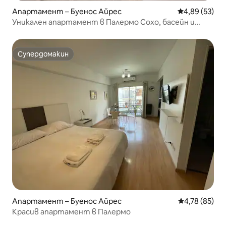
Апартамент – Буенос Айрес
Средна оценк
4,89 (53)
Уникален апартамент в Палермо Сохо, басейн и
охрана 24 часа
Супердомакин
Супердомакин
Апартамент – Буенос Айрес
Средна оценк
4,78 (85)
Красив апартамент в Палермо