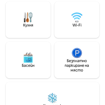
20 USD. Резервацията от предишния
етаж с невероят
ден е разрешена за настаняване в 8
барбекюта на те
ЧАСА СУТРИНТА. Настаняването
пресечка от ме
между полунощ и 8 ЧАСА СУТРИНТА
километра от Пл
НЕ е възможно. Магазин Багаж : 9:00 -
мястото в Буен
16:00 ч. Леглото с размер на
можете да наме
Кухня
Wi-Fi
апартамента е 180 см на 200 см.
ресторанти и ба
Чувствайте се свободни да се
свържете с мен за допълнителна
информация.
Безплатно
Басейн
паркиране на
място