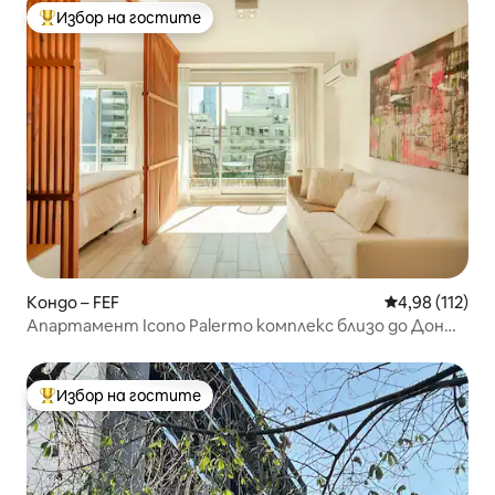
Избор на гостите
Най-популярен избор на гостите
Кондо – FEF
Средна оценка
4,98 (112)
Апартамент Icono Palermo комплекс близо до Дон
Хулио
Избор на гостите
Най-популярен избор на гостите