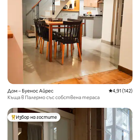
Дом – Буенос Айрес
Средна оценка
4,91 (142)
Къща в Палермо със собствена тераса
Избор на гостите
Най-популярен избор на гостите