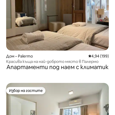
Дом – Palermo
Средна оценка
4,94 (199)
Красива къща на най-доброто място в Палермо
Апартаменти под наем с климатик
Избор на гостите
Избор на гостите