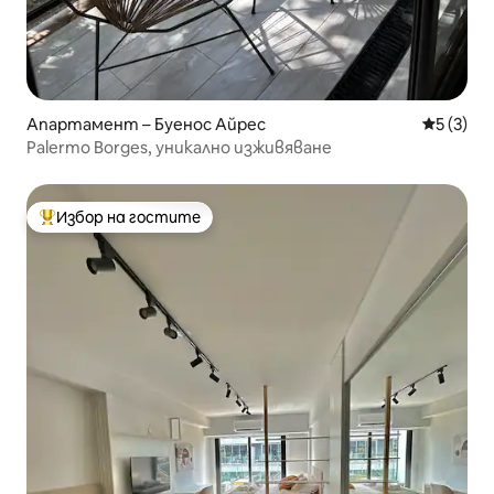
Апартамент – Буенос Айрес
Средна о
5 (3)
Palermo Borges, уникално изживяване
Избор на гостите
Най-популярен избор на гостите