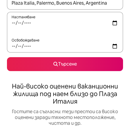
Когато резултатите се покажат, използвайте клавишите 
Настаняване
Освобождаване
Търсене
Най-високо оценени ваканционни
жилища под наем близо до Плаза
Италия
Гостите са съгласни: тези престои са високо
оценени заради тяхното местоположение,
чистота и др.