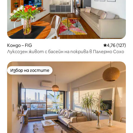
Кондо – FIG
Средна оценка
4,76 (127)
Луксозен живот с басейн на покрива в Палермо Сохо
Избор на гостите
Избор на гостите