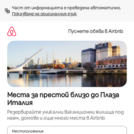
Пропускане
Част от информацията е преведена автоматично. 
към
Показване на оригиналния език
съдържанието
Пуснете обява в Airbnb
Места за престой близо до Плаза
Италия
Резервирайте уникални ваканционни жилища под
наем, домове и още много места в Airbnb
Местоположение