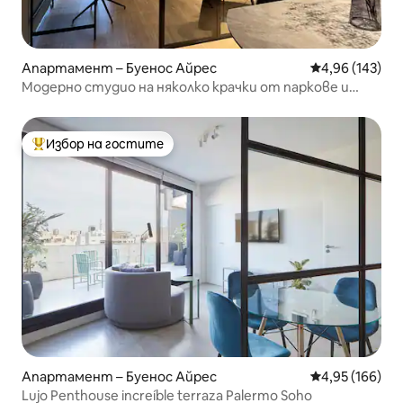
Апартамент – Буенос Айрес
Средна оценка
4,96 (143)
Модерно студио на няколко крачки от паркове и
култура
Избор на гостите
Най-популярен избор на гостите
Апартамент – Буенос Айрес
Средна оценка
4,95 (166)
Lujo Penthouse increíble terraza Palermo Soho