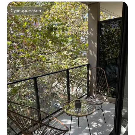
Супердомакин
Супердомакин