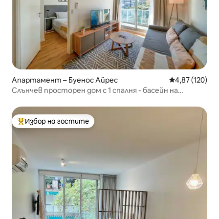
Апартамент – Буенос Айрес
Средна оценка
4,87 (120)
Слънчев просторен дом с 1 спалня - басейн на
покрива, перално помещение, фитнес зала
Избор на гостите
Най-популярен избор на гостите