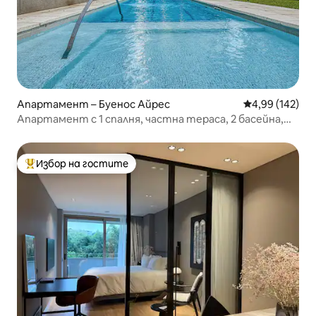
Апартамент – Буенос Айрес
Средна оценка
4,99 (142)
Апартамент с 1 спалня, частна тераса, 2 басейна,
барбекю, аркада!
Избор на гостите
Най-популярен избор на гостите