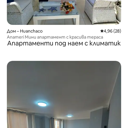
Дом – Huanchaco
Средна оценк
4,96 (28)
Anameri Мини апартамент с красива тераса
Апартаменти под наем с климатик