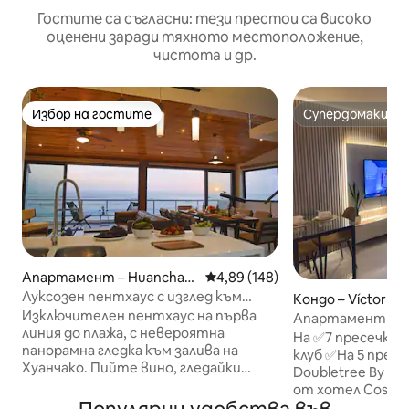
Гостите са съгласни: тези престои са високо
оценени заради тяхното местоположение,
чистота и др.
Избор на гостите
Супердомакин
Избор на гостите
Супердомакин
Апартамент – Huanchac
Средна оценка: 4,89 от 5, 148
4,89 (148)
o
Луксозен пентхаус с изглед към
Кондо – Víctor La
плажа в Хуанчако
Изключителен пентхаус на първа
a
Апартамент за п
линия до плажа, с невероятна
Golf + Netflix
На ✅7 пресечки 
панорамна гледка към залива на
клуб ✅На 5 прес
Хуанчако. Пийте вино, гледайки
Doubletree By Hi
прекрасните залези от балкона си.
от хотел Costa 
Ще видите и традиционните лодки
5 минути от тъ