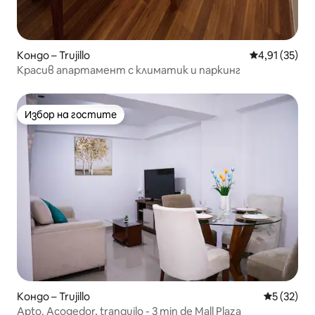
Кондо – Trujillo
Средна оценк
4,91 (35)
Красив апартамент с климатик и паркинг
Избор на гостите
Избор на гостите
Кондо – Trujillo
Средна оц
5 (32)
Apto. Acogedor, tranquilo - 3 min de Mall Plaza