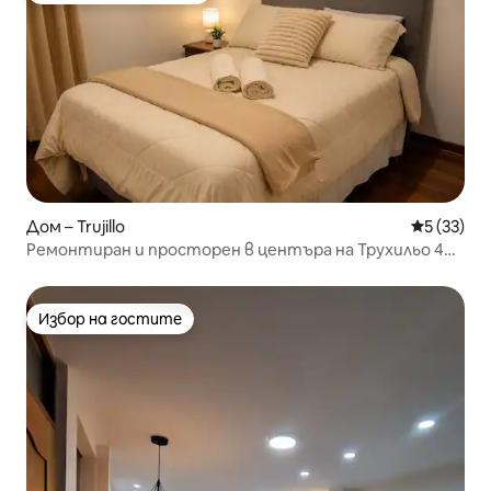
Дом – Trujillo
Средна оц
5 (33)
Ремонтиран и просторен в центъра на Трухильо 400
Mbps
Избор на гостите
Избор на гостите