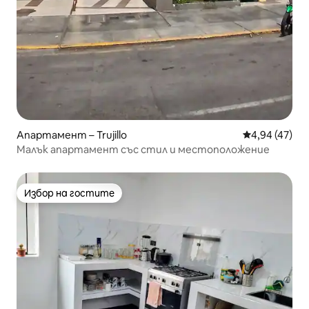
Апартамент – Trujillo
Средна оценк
4,94 (47)
Малък апартамент със стил и местоположение
Избор на гостите
Избор на гостите