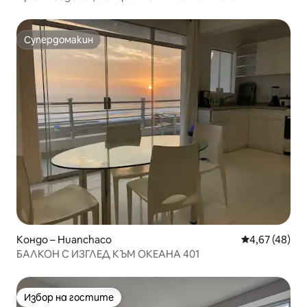
Супердомакин
Супердомакин
Кондо – Huanchaco
Средна оценк
4,67 (48)
БАЛКОН С ИЗГЛЕД КЪМ ОКЕАНА 401
Избор на гостите
Избор на гостите