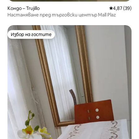
Кондо – Trujillo
Средна оценк
4,87 (39)
Настаняване пред търговски център Mall Plaz
Избор на гостите
Избор на гостите