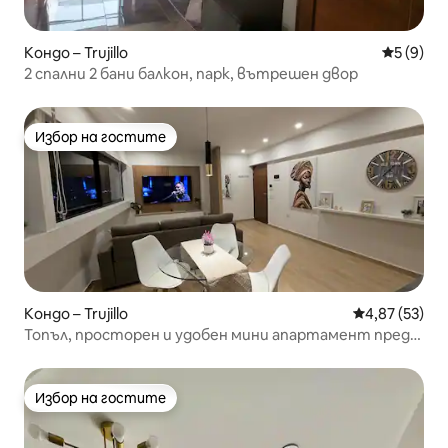
Кондо – Trujillo
Средна о
5 (9)
2 спални 2 бани балкон, парк, вътрешен двор
Избор на гостите
Избор на гостите
Кондо – Trujillo
Средна оценк
4,87 (53)
Топъл, просторен и удобен мини апартамент пред
мола
Избор на гостите
Избор на гостите