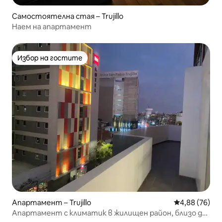
Самостоятелна стая – Trujillo
Наем на апартамент
Избор на гостите
Избор на гостите
Апартамент – Trujillo
Средна оценк
4,88 (76)
Апартамент с климатик в жилищен район, близо до