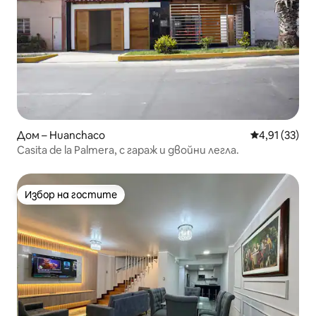
Дом – Huanchaco
Средна оценк
4,91 (33)
Casita de la Palmera, с гараж и двойни легла.
Избор на гостите
Избор на гостите