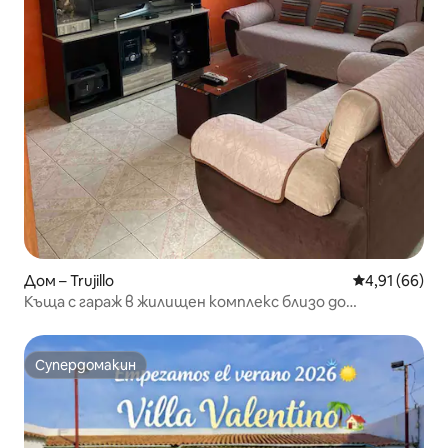
Дом – Trujillo
Средна оценк
4,91 (66)
Къща с гараж в жилищен комплекс близо до
MallAventura
Супердомакин
Супердомакин