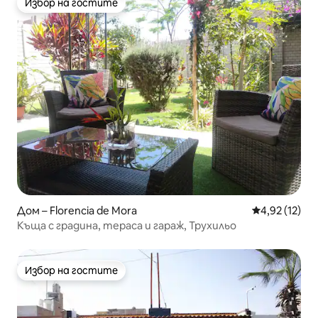
Избор на гостите
Избор на гостите
Дом – Florencia de Mora
Средна оценк
4,92 (12)
Къща с градина, тераса и гараж, Трухильо
Избор на гостите
Избор на гостите