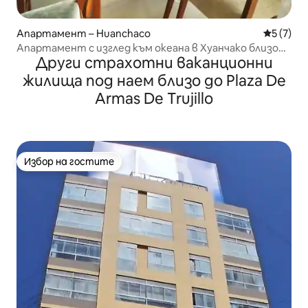
Апартамент – Huanchaco
Средна о
5 (7)
Апартамент с изглед към океана в Хуанчако близо
Други страхотни ваканционни
до плаж за сърф
жилища под наем близо до Plaza De
Armas De Trujillo
Избор на гостите
Избор на гостите