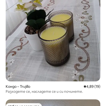
Кондо – Trujillo
Средна оценк
4,89 (19)
Разходете се, насладете се и си починете.