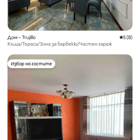
Дом – Trujillo
Средна о
5 (8)
Къща/Тераса/Зона за барбекю/Частен гараж
Избор на гостите
Избор на гостите