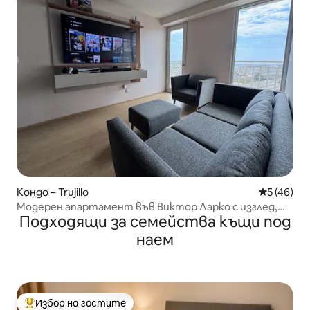
Кондо – Trujillo
Средна оц
5 (46)
Модерен апартамент във Виктор Ларко с изглед,
Подходящи за семейства къщи под
65-инчов телевизор, PS5
наем
Избор на гостите
Най-популярен избор на гостите