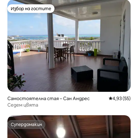
Избор на гостите
Избор на гостите
Самостоятелна стая – Сан Андрес
Средна оценк
4,93 (55)
Седем цвята
Супердомакин
Супердомакин