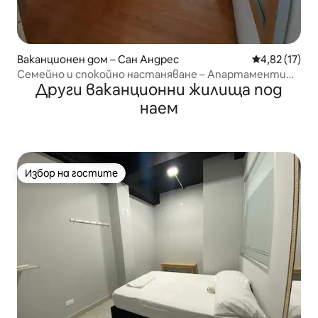
Ваканционен дом – Сан Андрес
Средна оценк
4,82 (17)
Семейно и спокойно настаняване – Апартаменти
Други ваканционни жилища под
cinkem
наем
Избор на гостите
Избор на гостите