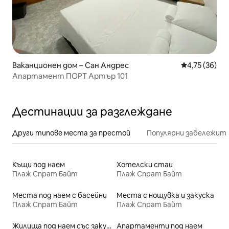
Ваканционен дом – Сан Андрес
Средна оценк
4,75 (36)
Апартамент ПОРТ Артър 101
Дестинации за разглеждане
Други типове места за престой
Популярни забележит
Къщи под наем
Хотелски стаи
Плаж Спрат Байт
Плаж Спрат Байт
Места под наем с басейни
Места с нощувка и закуска
Плаж Спрат Байт
Плаж Спрат Байт
Жилища под наем със закуска
Апартаменти под наем