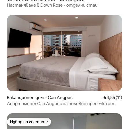
Настаняване в Down Rose - отделни стаи
Ваканционен дом – Сан Андрес
Средна оценк
4,55 (11)
Апартамент Сан Андрес на половин пресечка от
плажа
Избор на гостите
Избор на гостите