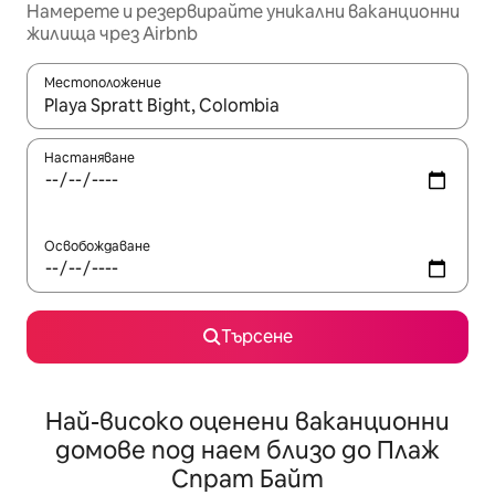
Намерете и резервирайте уникални ваканционни
жилища чрез Airbnb
Местоположение
Когато резултатите се покажат, използвайте клавишите 
Настаняване
Освобождаване
Търсене
Най-високо оценени ваканционни
домове под наем близо до Плаж
Спрат Байт