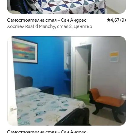
Самостоятелна стая – Сан Андрес
Средна оцен
4,67 (9)
Хостел Raatid Manchy, стая 2, Център
Самостоятелна стая – Сан Андрес