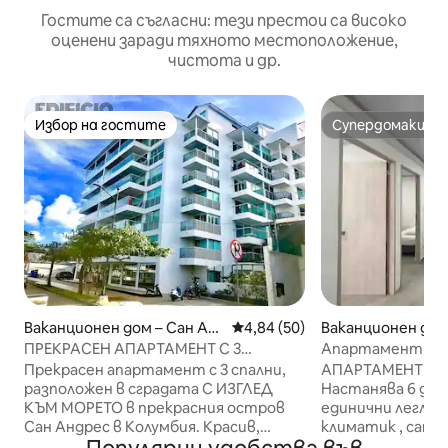
Гостите са съгласни: тези престои са високо
оценени заради тяхното местоположение,
чистота и др.
Избор на гостите
Супердомакин
Избор на гостите
Супердомакин
Ваканционен дом – Сан Ан
Средна оценка: 4,84 от 5, 50
4,84 (50)
Ваканционен дом
дрес
рес
ПРЕКРАСЕН АПАРТАМЕНТ С 3
Апартамент Tor
СПАЛНИ, СЪС СТРАХОТЕН ИЗГЛЕД
Прекрасен апартамент с 3 спални,
АПАРТАМЕНТ ЗА
КЪМ ОКЕАНА!
разположен в сградата С ИЗГЛЕД
Настанява 6 души
КЪМ МОРЕТО в прекрасния остров
единични легла 
Сан Андрес в Колумбия. Красив,
климатик , само
уютен и просторен апартамент,
оборудвана кухня