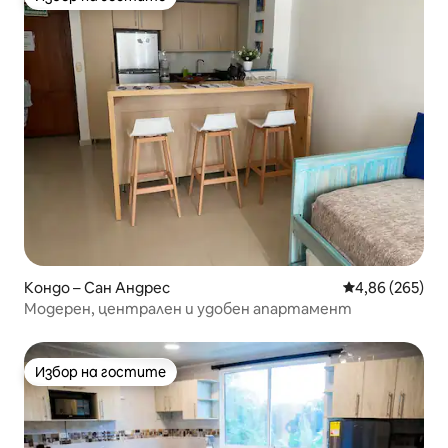
Избор на гостите
Кондо – Сан Андрес
Средна оценка
4,86 (265)
Модерен, централен и удобен апартамент
Избор на гостите
Избор на гостите