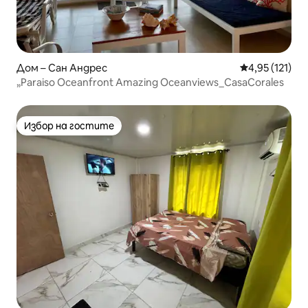
Дом – Сан Андрес
Средна оценка
4,95 (121)
„Paraiso Oceanfront Amazing Oceanviews_CasaCorales
Избор на гостите
Избор на гостите