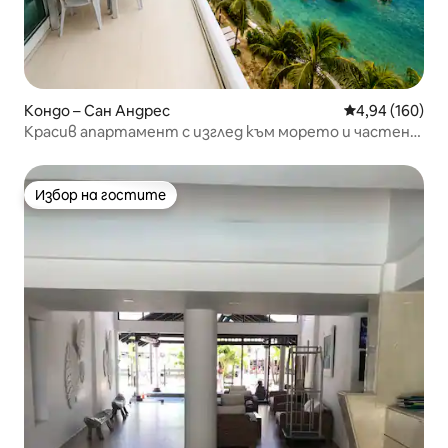
Кондо – Сан Андрес
Средна оценка
4,94 (160)
Красив апартамент с изглед към морето и частен
плаж.
Избор на гостите
Избор на гостите