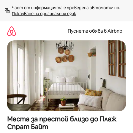
Пропускане
Част от информацията е преведена автоматично. 
към
Показване на оригиналния език
съдържанието
Пуснете обява в Airbnb
Места за престой близо до Плаж
Спрат Байт