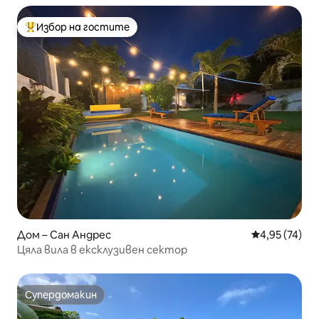
Избор на гостите
Най-популярен избор на гостите
Дом – Сан Андрес
Средна оценк
4,95 (74)
Цяла вила в ексклузивен сектор
Супердомакин
Супердомакин