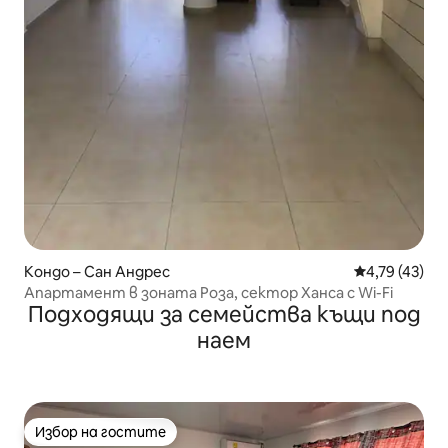
Кондо – Сан Андрес
Средна оценк
4,79 (43)
Апартамент в зоната Роза, сектор Ханса с Wi-Fi
Подходящи за семейства къщи под
наем
Избор на гостите
Избор на гостите