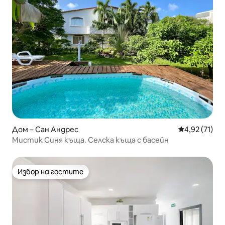
Дом – Сан Андрес
Средна оценк
4,92 (71)
Мистик Синя къща. Селска къща с басейн
Избор на гостите
Избор на гостите