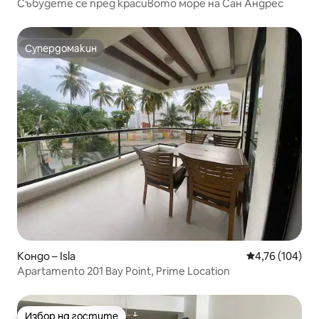
Събудете се пред красивото море на Сан Андрес
Супердомакин
Супердомакин
Кондо – Isla
Средна оценка
4,76 (104)
Apartamento 201 Bay Point, Prime Location
Избор на гостите