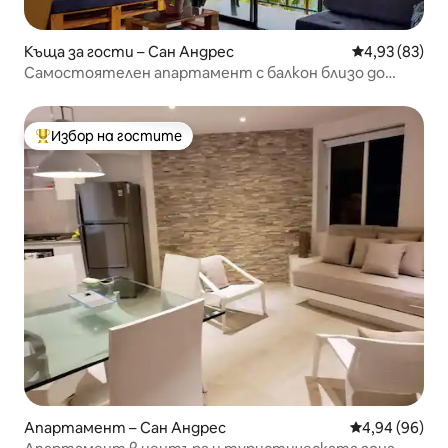
Къща за гости – Сан Андрес
Средна оценк
4,93 (83)
Самостоятелен апартамент с балкон близо до
плажа
Избор на гостите
Най-популярен избор на гостите
Апартамент – Сан Андрес
Средна оценк
4,94 (96)