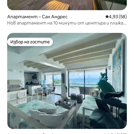
Апартамент – Сан Андрес
Средна оценк
4,93 (58)
Нов апартамент на 10 минути от центъра и плажа /
джакузи
Избор на гостите
Избор на гостите