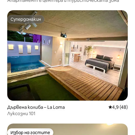
Апартамент в центъра и туристическата зона
Супердомакин
Супердомакин
Дървена колиба – La Loma
Средна оцен
4,9 (48)
Луксозни 101
Избор на гостите