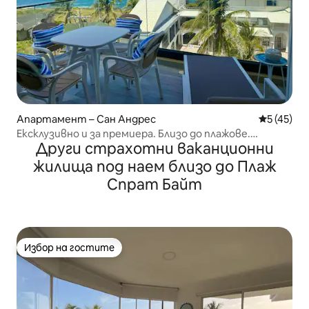
Апартамент – Сан Андрес
Средна оц
5 (45)
Ексклузивно и за премиера. Близо до плажове.
Други страхотни ваканционни
Джакузи
жилища под наем близо до Плаж
Спрат Байт
Избор на гостите
Избор на гостите