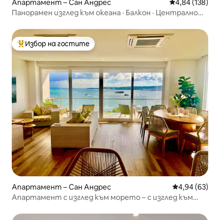
Апартамент – Сан Андрес
Средна оценка
4,84 (138)
Панорамен изглед към океана · Балкон · Централно
местоположение
Избор на гостите
Най-популярен избор на гостите
Апартамент – Сан Андрес
Средна оценк
4,94 (63)
Апартамент с изглед към морето – с изглед към
морето със 7-те цвята!