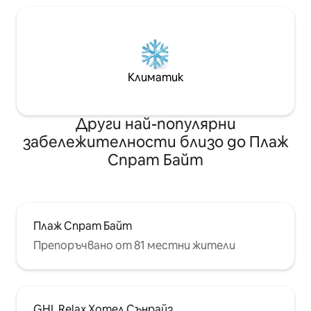
Климатик
Други най-популярни
забележителности близо до Плаж
Спрат Байт
Плаж Спрат Байт
Препоръчвано от 81 местни жители
GHL Relax Хотел Сънрайз