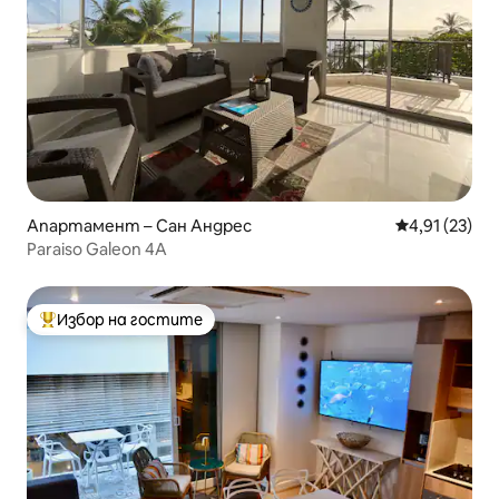
Апартамент – Сан Андрес
Средна оценк
4,91 (23)
Paraiso Galeon 4A
Избор на гостите
Най-популярен избор на гостите