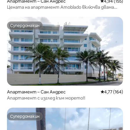
Апартамент – Сан Андрес
Средна оценка
4,94 (155)
Цената на апартамент Amoblado включва двама
души.
Супердомакин
Супердомакин
Апартамент – Сан Андрес
Средна оценка
4,77 (164)
Апартамент с изглед към морето!!
Супердомакин
Супердомакин