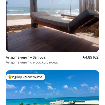
Апартамент – San Luis
Средна оценк
4,89 (62)
Апартамент и морски вълни.
Избор на гостите
Най-популярен избор на гостите