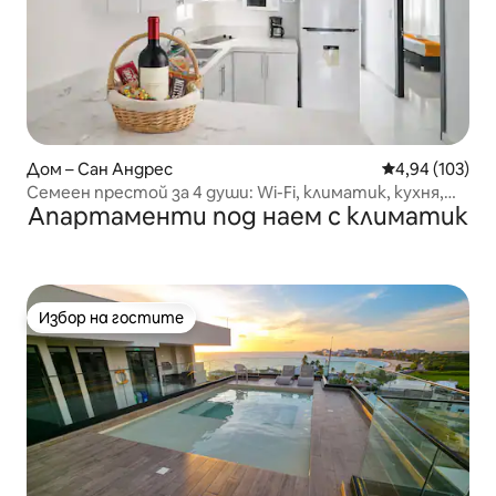
Дом – Сан Андрес
Средна оценка
4,94 (103)
Семеен престой за 4 души: Wi-Fi, климатик, кухня,
Апартаменти под наем с климатик
самостоятелен вътрешен двор
Избор на гостите
Избор на гостите