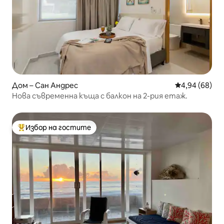
Дом – Сан Андрес
Средна оценк
4,94 (68)
Нова съвременна къща с балкон на 2-рия етаж.
Избор на гостите
Най-популярен избор на гостите