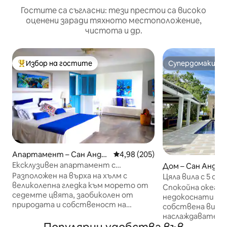
Гостите са съгласни: тези престои са високо
оценени заради тяхното местоположение,
чистота и др.
Избор на гостите
Супердомакин
Най-популярен избор на гостите
Супердомакин
Апартамент – Сан Андр
Средна оценка: 4,98 от 5, 205
4,98 (205)
ес
Ексклузивен апартамент с
Дом – Сан Андре
прекрасна гледка
Разположен на върха на хълм с
Цяла вила с 5 сп
великолепна гледка към морето от
на покрива
Спокойна океанс
седемте цвята, заобиколен от
недокоснати кор
природата и собственост на
собствена вила,
приятелски настроени хора.
наслаждавате - т
Удобствата в стаите и
идилична от Каса