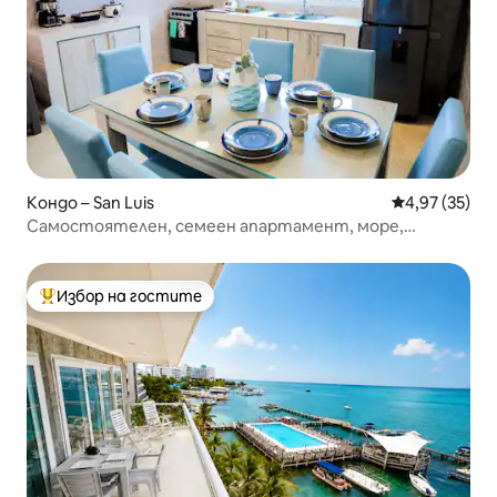
Кондо – San Luis
Средна оценк
4,97 (35)
Самостоятелен, семеен апартамент, море,
природа и закуска
Избор на гостите
Най-популярен избор на гостите