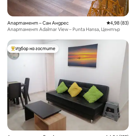
Апартамент – Сан Андрес
Средна оценк
4,98 (83)
Апартамент Adalmar View – Punta Hansa, Център
Избор на гостите
Най-популярен избор на гостите