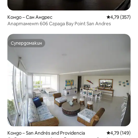
Кондо – Сан Андрес
Средна оценка
4,79 (357)
Апартамент 606 Сграда Bay Point San Andres
Супердомакин
Супердомакин
Кондо – San Andrés and Providencia
Средна оценка
4,79 (149)