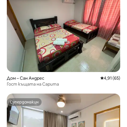
Дом – Сан Андрес
Средна оценк
4,91 (65)
Гост къщата на Сарита
Супердомакин
Супердомакин