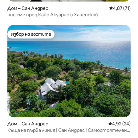
Дом – Сан Андрес
Средна оценк
4,87 (71)
ние сме пред Кайо Акуарио и Ханеискай.
Избор на гостите
Избор на гостите
Дом – Сан Андрес
Средна оценк
4,92 (24)
Къща на първа линия | Сан Андрес | Самостоятелен
басейн