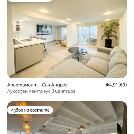
Избор на гостите
Апартамент – Сан Андрес
Средна оценк
4,91 (69)
Луксозен пентхаус в центъра
Избор на гостите
Избор на гостите