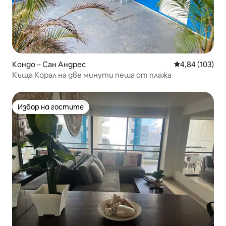
Кондо – Сан Андрес
Средна оценка
4,84 (103)
Къща Корал на две минути пеша от плажа
Избор на гостите
Избор на гостите