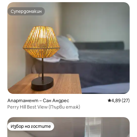
Супердомакин
Супердомакин
Апартамент – Сан Андрес
Средна оценк
4,89 (27)
Perry Hill Best View (Първи етаж)
Избор на гостите
Избор на гостите