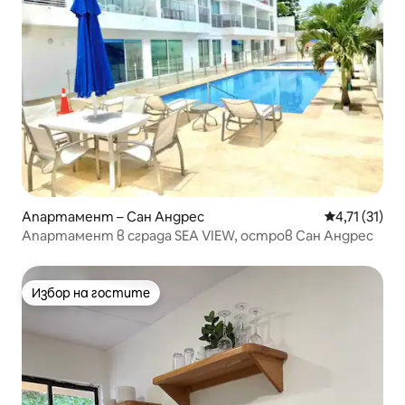
Апартамент – Сан Андрес
Средна оцен
4,71 (31)
Апартамент в сграда SEA VIEW, остров Сан Андрес
Избор на гостите
Избор на гостите