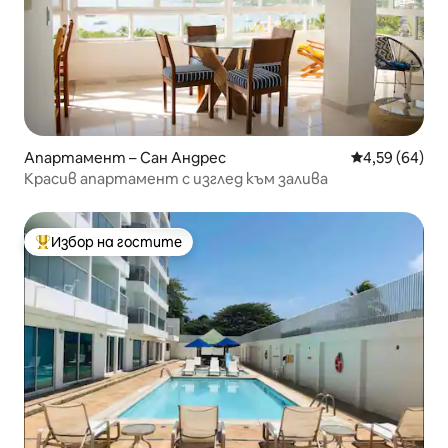
Апартамент – Сан Андрес
Средна оценк
4,59 (64)
Красив апартамент с изглед към залива
Избор на гостите
Най-популярен избор на гостите