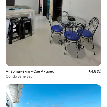
Апартамент – Сан Андрес
Средна оце
4,8 (5)
Condo Sarie Bay