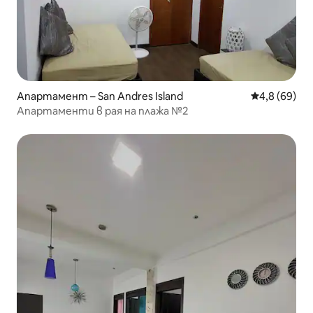
Апартамент – San Andres Island
Средна оцен
4,8 (69)
Апартаменти в рая на плажа №2