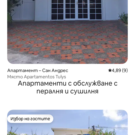
Апартамент – Сан Андрес
Средна оцен
4,89 (9)
Място Apartamentos Tulys
Апартаменти с обслужване с
пералня и сушилня
Избор на гостите
Избор на гостите