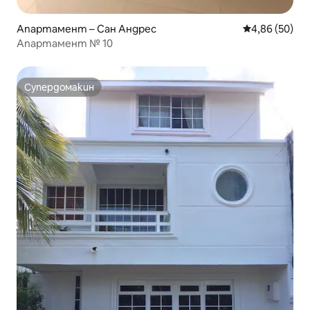
Апартамент – Сан Андрес
Средна оценк
4,86 (50)
Апартамент № 10
Супердомакин
Супердомакин