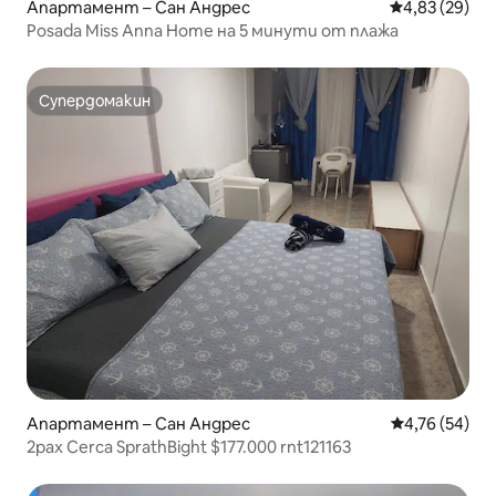
Апартамент – Сан Андрес
Средна оценк
4,83 (29)
Posada Miss Anna Home на 5 минути от плажа
Супердомакин
Супердомакин
Апартамент – Сан Андрес
Средна оценк
4,76 (54)
2pax Cerca SprathBight $177.000 rnt121163