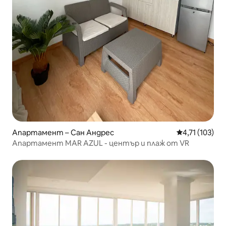
Апартамент – Сан Андрес
Средна оценка
4,71 (103)
Апартамент MAR AZUL - център и плаж от VR