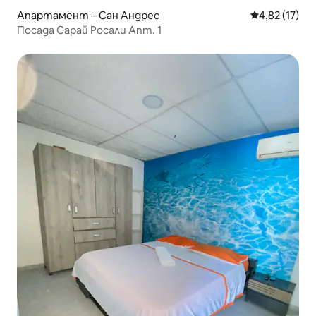
Апартамент – Сан Андрес
Средна оценк
4,82 (17)
Посада Сарай Росали Апт. 1