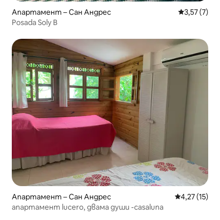
Апартамент – Сан Андрес
Средна оцен
3,57 (7)
Posada Soly B
Апартамент – Сан Андрес
Средна оценк
4,27 (15)
апартамент lucero, двама души -casaluna