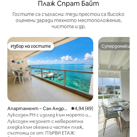
Плаж Спрат Байт
Гостите са съгласни: тези престои са високо
оценени заради тяхното местоположение,
чистота и др.
Избор на гостите
Супердомакин
Избор на гостите
Супердомакин
Апартамент – Сан Андре
Средна оценка: 4,94 от 5, 4
4,94 (49)
с
Луксозен PH с изглед към морето и
частен плаж
Луксозен мезонет с невероятна
гледка към океана и частен плаж,
състоящ се от: ПЪРВИ ЕТАЖ: