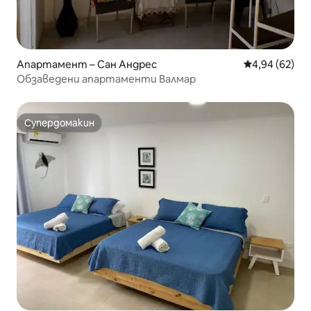
Апартамент – Сан Андрес
Средна оценк
4,94 (62)
Обзаведени апартаменти Валмар
Супердомакин
Супердомакин