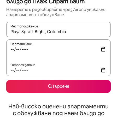
близо до Плаж Спрат Байт
Намерете и резервирайте чрез Airbnb уникални
апартаменти с обслужване
Местоположение
Когато резултатите се покажат, използвайте клавишите 
Настаняване
Освобождаване
Търсене
Най-високо оценени апартаменти
с обслужване под наем близо до