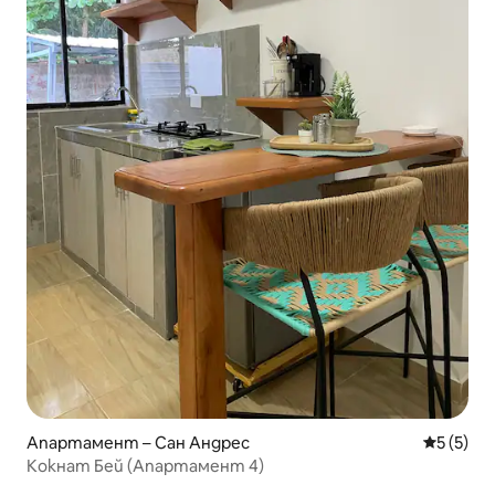
Апартамент – Сан Андрес
Средна о
5 (5)
Кокнат Бей (Апартамент 4)