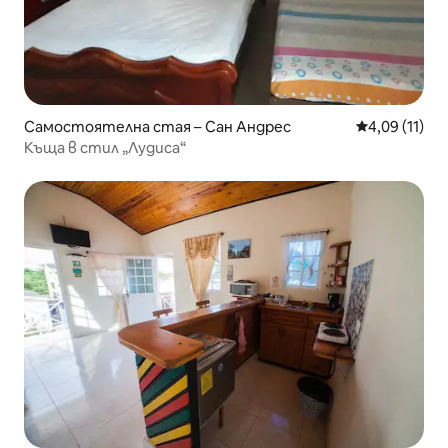
Самостоятелна стая – Сан Андрес
Средна оценк
4,09 (11)
Къща в стил „Лудиса“