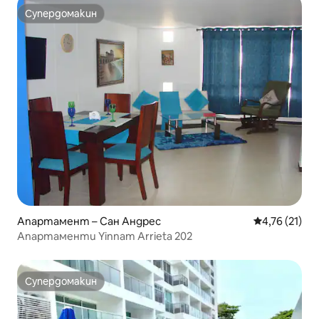
Супердомакин
Супердомакин
Апартамент – Сан Андрес
Средна оценк
4,76 (21)
Апартаменти Yinnam Arrieta 202
Супердомакин
Супердомакин