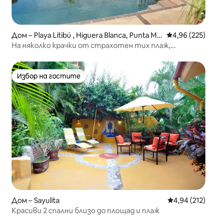
Дом – Playa Litibú , Higuera Blanca, Punta Mit
Средна оценка
4,96 (225)
a
На няколко крачки от страхотен тих плаж,
високоскоростен Wi-Fi
Избор на гостите
Избор на гостите
Дом – Sayulita
Средна оценка
4,94 (212)
Красиви 2 спални близо до площад и плаж