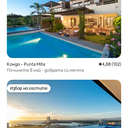
Кондо – Punta Mita
Средна оценка
4,88 (102)
Починете в най - добрата си мечта
Избор на гостите
Избор на гостите