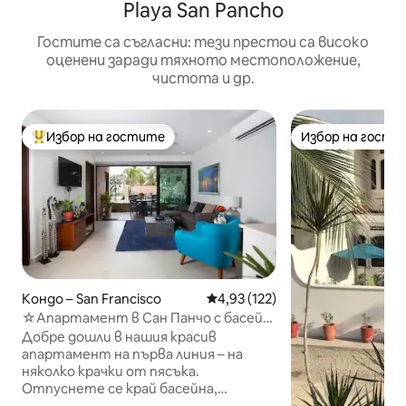
Playa San Pancho
Гостите са съгласни: тези престои са високо
оценени заради тяхното местоположение,
чистота и др.
Избор на гостите
Избор на гости
Най-популярен избор на гостите
Избор на гости
Кондо – San Francisco
Средна оценка: 4,93 от 5, 12
4,93 (122)
☆Апартамент в Сан Панчо с басейн
и хидромасажна вана☆☀
Добре дошли в нашия красив
апартамент на първа линия – на
няколко крачки от пясъка.
Отпуснете се край басейна,
отпийте коктейл в съседство или