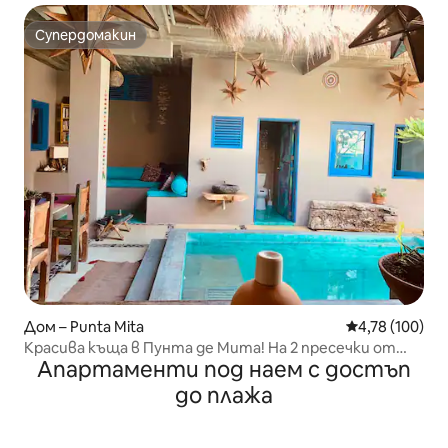
Супердомакин
Супердомакин
Дом – Punta Mita
Средна оценка
4,78 (100)
Красива къща в Пунта де Мита! На 2 пресечки от
Апартаменти под наем с достъп
плажа
до плажа