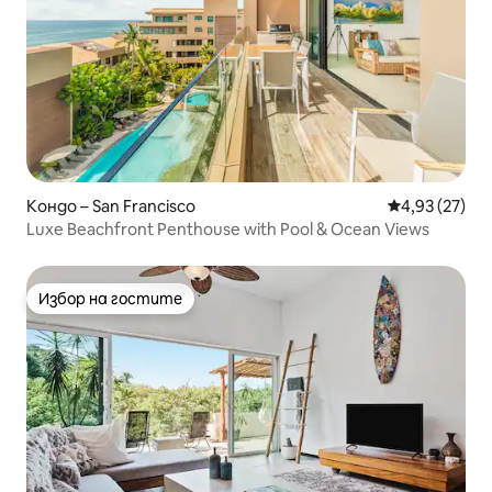
Кондо – San Francisco
Средна оценк
4,93 (27)
Luxe Beachfront Penthouse with Pool & Ocean Views
Избор на гостите
Избор на гостите