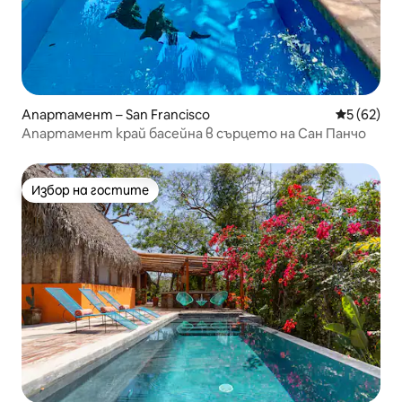
Апартамент – San Francisco
Средна оц
5 (62)
Апартамент край басейна в сърцето на Сан Панчо
Избор на гостите
Избор на гостите