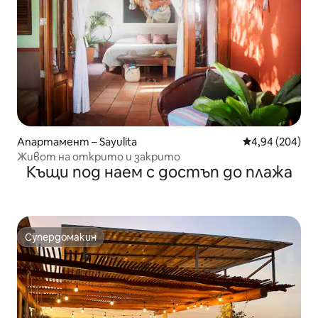
Апартамент – Sayulita
Средна оценка
4,94 (204)
Живот на открито и закрито
Къщи под наем с достъп до плажа
Супердомакин
Супердомакин