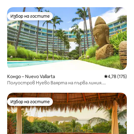
Избор на гостите
Избор на гостите
Кондо – Nuevo Vallarta
Средна оценка
4,78 (175)
Полуостров Нуево Ваярта на първа линия.
Страхотно място!
Избор на гостите
Избор на гостите