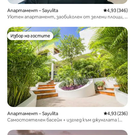
Апартамент – Sayulita
Средна оценка
4,93 (346)
Уютен апартамент, заобиколен от зелени площи, с
вътрешно и външно пространство
Избор на гостите
Избор на гостите
Апартамент – Sayulita
Средна оценка
4,93 (236)
Самостоятелен басейн + изглед към джунглата |
2 спални | На кратка пеша от плажа