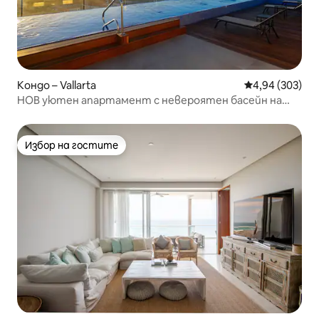
Кондо – Vallarta
Средна оценка
4,94 (303)
НОВ уютен апартамент с невероятен басейн на
покрива с изглед към океана
Избор на гостите
Избор на гостите