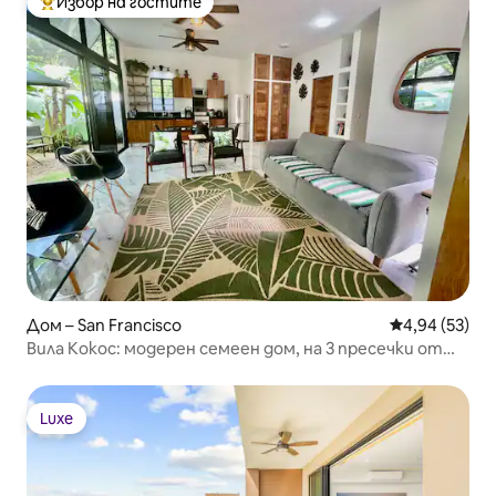
Избор на гостите
Най-популярен избор на гостите
Дом – San Francisco
Средна оценк
4,94 (53)
Вила Кокос: модерен семеен дом, на 3 пресечки от
плажа
Luxe
Luxe