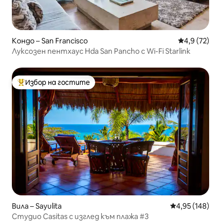
Кондо – San Francisco
Средна оцен
4,9 (72)
Луксозен пентхаус Hda San Pancho с Wi-Fi Starlink
Избор на гостите
Най-популярен избор на гостите
Вила – Sayulita
Средна оценка
4,95 (148)
Студио Casitas с изглед към плажа #3