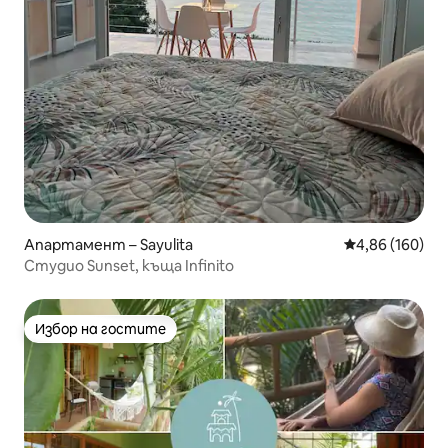
Апартамент – Sayulita
Средна оценка
4,86 (160)
Студио Sunset, къща Infinito
Избор на гостите
Избор на гостите