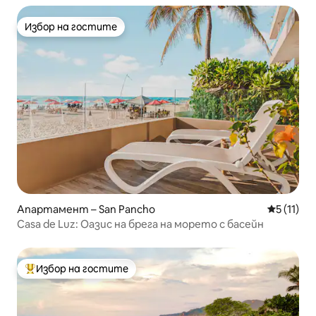
Избор на гостите
Избор на гостите
Апартамент – San Pancho
Средна оц
5 (11)
Casa de Luz: Оазис на брега на морето с басейн
Избор на гостите
Най-популярен избор на гостите