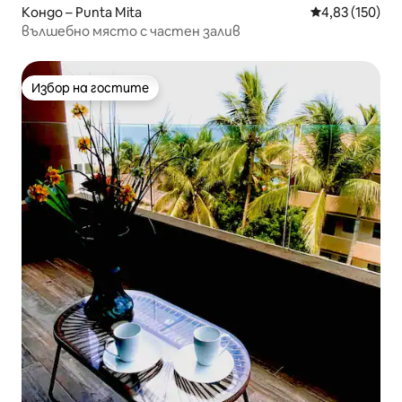
Кондо – Punta Mita
Средна оценка
4,83 (150)
вълшебно място с частен залив
Избор на гостите
Избор на гостите