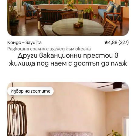
Кондо – Sayulita
Средна оценка
4,88 (227)
Разкошна спалня с изглед към океана
Други ваканционни престои в
жилища под наем с достъп до плаж
Избор на гостите
Избор на гостите