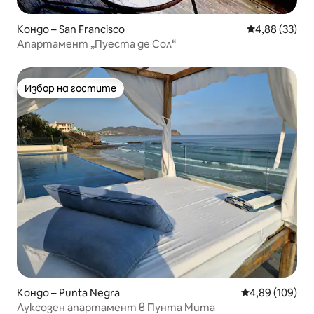
Кондо – San Francisco
Средна оценк
4,88 (33)
Апартамент „Пуеста де Сол“
Избор на гостите
Избор на гостите
Кондо – Punta Negra
Средна оценка
4,89 (109)
Луксозен апартамент в Пунта Мита