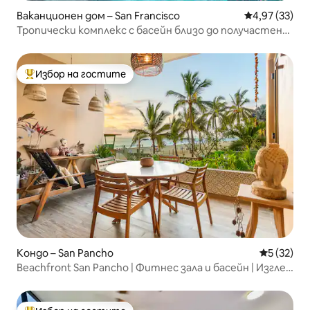
Ваканционен дом – San Francisco
Средна оценк
4,97 (33)
Тропически комплекс с басейн близо до получастен
плаж
Избор на гостите
Най-популярен избор на гостите
Кондо – San Pancho
Средна оц
5 (32)
Beachfront San Pancho | Фитнес зала и басейн | Изглед
на север