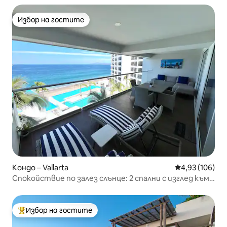
Избор на гостите
Избор на гостите
Кондо – Vallarta
Средна оценка
4,93 (106)
Спокойствие по залез слънце: 2 спални с изглед към
плажа на пристанище 171
Избор на гостите
Най-популярен избор на гостите