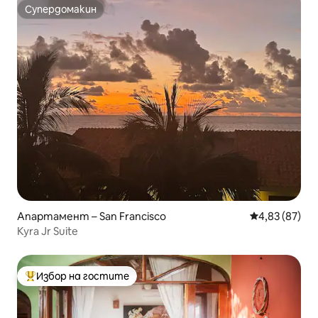
Супердомакин
Супердомакин
Апартамент – San Francisco
Средна оценк
4,83 (87)
Kyra Jr Suite
Избор на гостите
Най-популярен избор на гостите