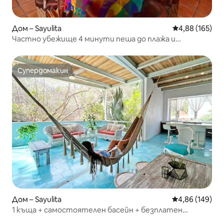
Дом – Sayulita
Средна оценка
4,88 (165)
Частно убежище 4 минути пеша до плажа и
заведенията за хранене!
Супердомакин
Супердомакин
Дом – Sayulita
Средна оценка
4,86 (149)
1 къща + самостоятелен басейн + безплатен
достъп до плажния клуб