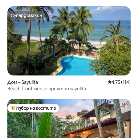
Супердомакин
Супердомакин
Дом – Sayulita
Средна оценка
4,75 (114)
Beach front много приятно sayulita
Избор на гостите
Най-популярен избор на гостите