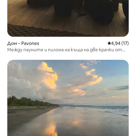
Дом – Pavones
Средна оценк
4,94 (17)
Между пауните и пилона на къща на две крачки от
морето