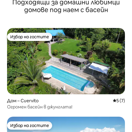
Подходящи за домашни любимци
домове под наем с басейн
Избор на гостите
Избор на гостите
Дом – Cuervito
Средна о
5 (7)
Огромен басейн в джунглата!
Избор на гостите
Избор на гостите