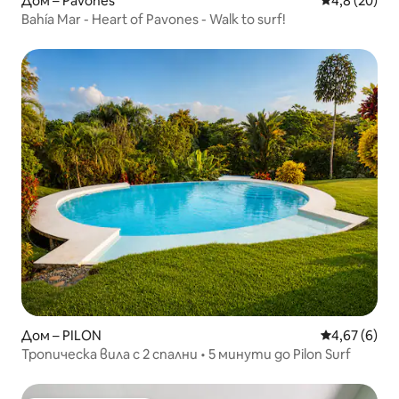
Дом – Pavones
Средна оцен
4,8 (20)
Bahía Mar - Heart of Pavones - Walk to surf!
Дом – PILON
Средна оцен
4,67 (6)
Тропическа вила с 2 спални • 5 минути до Pilon Surf