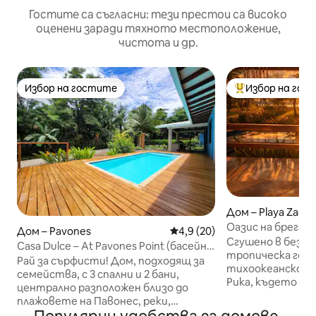
Гостите са съгласни: тези престои са високо
оценени заради тяхното местоположение,
чистота и др.
Избор на гостите
Избор на гос
Избор на гостите
Най-популярен 
Дом – Playa Zanc
Оазис на брега н
Дом – Pavones
Средна оценка: 4,9 от 5, 20
4,9 (20)
Самостоятелен 
Сгушено в безоп
Casa Dulce – At Pavones Point (басейн,
Wi-Fi
тропическа гор
климатик, оптични кабели)
Рай за сърфисти! Дом, подходящ за
тихоокеанско к
семейства, с 3 спални и 2 бани,
Рика, където бу
централно разположен близо до
джунгла среща я
плажовете на Павонес, реки,
Един от най-био
ресторанти и магазини. Разполага с