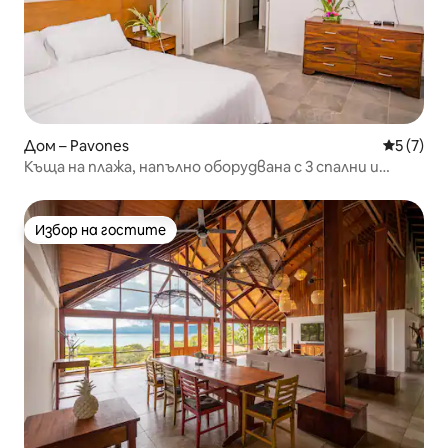
Дом – Pavones
Средна о
5 (7)
Къща на плажа, напълно оборудвана с 3 спални и
2 бани
Избор на гостите
Избор на гостите