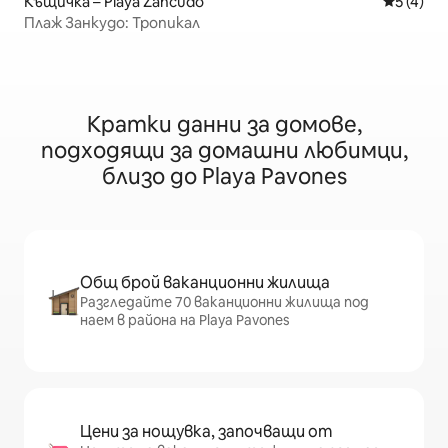
Къщичка – Playa Zancudo
Средна о
5 (4)
Плаж Занкудо: Тропикал
Кратки данни за домове,
подходящи за домашни любимци,
близо до Playa Pavones
Общ брой ваканционни жилища
Разгледайте 70 ваканционни жилища под
наем в района на Playa Pavones
Цени за нощувка, започващи от