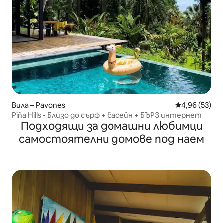
Вила – Pavones
Средна оценк
4,96 (53)
Piña Hills - Близо до сърф + басейн + БЪРЗ интернет
Подходящи за домашни любимци
самостоятелни домове под наем