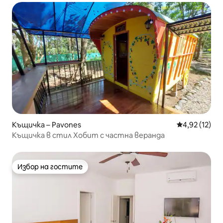
Къщичка – Pavones
Средна оценк
4,92 (12)
Къщичка в стил Хобит с частна веранда
Избор на гостите
Избор на гостите