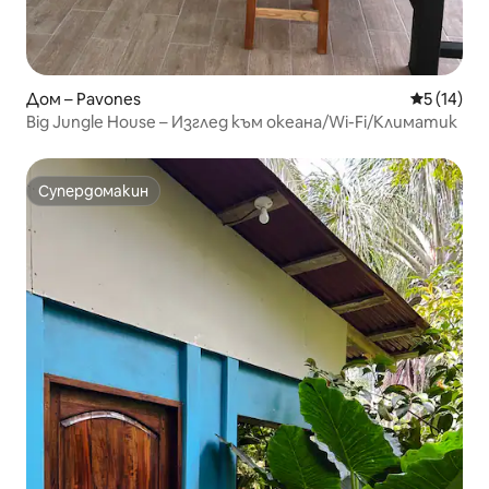
Дом – Pavones
Средна оц
5 (14)
Big Jungle House – Изглед към океана/Wi-Fi/Климатик
Супердомакин
Супердомакин