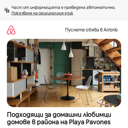
Пропускане
Част от информацията е преведена автоматично. 
към
Показване на оригиналния език
съдържанието
Пуснете обява в Airbnb
Подходящи за домашни любимци
домове в района на Playa Pavones