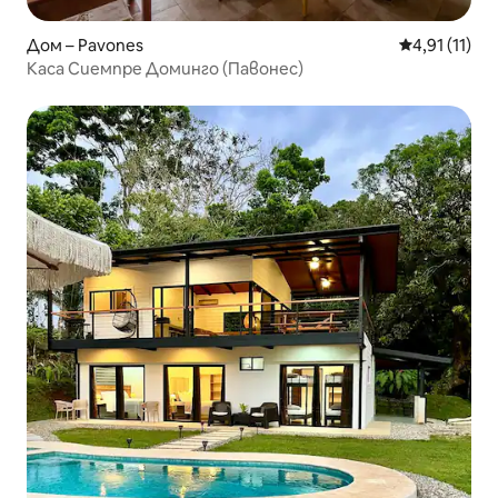
Дом – Pavones
Средна оцен
4,91 (11)
Каса Сиемпре Доминго (Павонес)