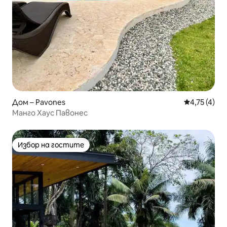
Дом – Pavones
Средна оцен
4,75 (4)
Манго Хаус Павонес
Избор на гостите
Избор на гостите