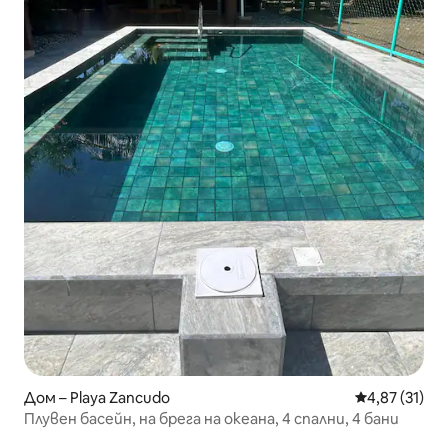
Дом – Playa Zancudo
Средна оценк
4,87 (31)
Плувен басейн, на брега на океана, 4 спални, 4 бани