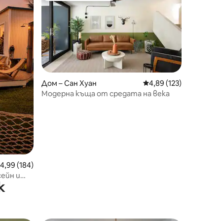
Дом – Сан Хуан
Средна оценка: 4,89 
4,89 (123)
Модерна къща от средата на века
редна оценка: 4,99 от 5, 184 отзива
4,99 (184)
сейн и
к
ището