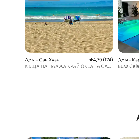
Дом – Сан Хуан
Средна оценка: 4,79 о
4,79 (174)
Дом – Ка
КЪЩА НА ПЛАЖА КРАЙ ОКЕАНА САН
Вила Cele
ХУАН