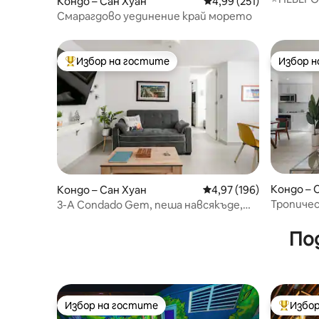
Кондо – Сан Хуан
Средна оценка: 4,99 о
4,99 (251)
НА МОРЕ
Смарагдово уединение край морето
ДЕЗИНФЕ
Избор на гостите
Избор 
Най-популярен избор на гостите
Избор 
Кондо – 
Кондо – Сан Хуан
Средна оценка: 4,97 о
4,97 (196)
Тропичес
3-A Condado Gem, пеша навсякъде,
На пеше
Wi-Fi, резервоар за вода
По
Избор на гостите
Избор
Избор на гостите
Най-поп