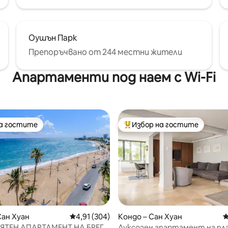
Оушън Парк
Препоръчвано от 244 местни жители
Апартаменти под наем с Wi-Fi
на гостите
Избор на гостите
на гостите
Най-популярен избор на гос
Сан Хуан
Средна оценка: 4,91 от 5, 304 отзива
4,91 (304)
Кондо – Сан Хуан
С
ОЯТЕН АПАРТАМЕНТ НА БРЕГА
Луксозен апартамент на пл