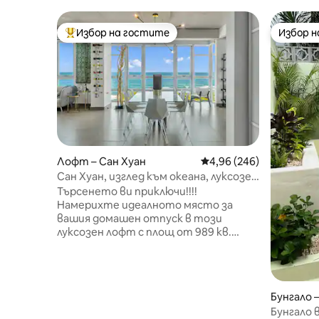
Избор на гостите
Избор 
Най-популярен избор на гостите
Избор 
Лофт – Сан Хуан
Средна оценка: 4,96 о
4,96 (246)
Сан Хуан, изглед към океана, луксозен
ЛОФТ,
Търсенето ви приключи!!!!
Намерихте идеалното място за
вашия домашен отпуск в този
луксозен лофт с площ от 989 кв.
фута (най-големият в жилищния
блок), централно разположен, с
отворено пространство в САН
ХУАН, ПУЕРТО РИКО. Отдайте се на
Бунгало 
изискан и обзаведен с вкус лофт с
Бунгало 
много уникални произведения на