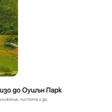
лизо до Оушън Парк
оложение, чистота и др.