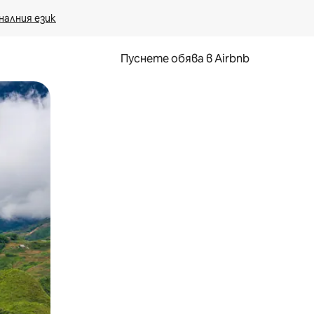
налния език
Пуснете обява в Airbnb
окосване или плъзгане.