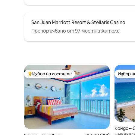
San Juan Marriott Resort & Stellaris Casino
Препоръчвано от 97 местни жители
Избор на гостите
Избор 
Най-популярен избор на гостите
Избор 
Кондо – 
⭐️НЕВЕР