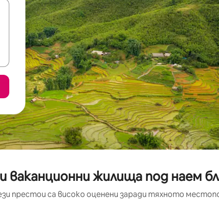
и ваканционни жилища под наем б
ези престои са високо оценени заради тяхното местоп