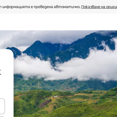
 информацията е преведена автоматично. 
Показване на ориги
к
е клавишите със стрелки нагоре и надолу или навигирайте с д