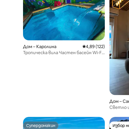
Дом – Каролина
Средна оценка: 4,89 о
4,89 (122)
Тропическа вила Частен басейн Wi-Fi
и Netflix
Дом – Са
Светло и
Esterra | 
Супердомакин
Избор 
Супердомакин
Избор 