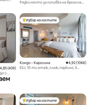
Рядко място за почивка на брега на
р за FP
морето с басейн, фитнес зала и
балкон!
Избор на гостите
тите
Най-популярен избор на гостите
Кондо – Каролина
Средна оценка: 4,92 о
4,92 (1066)
ESJ, 10-ти етаж, плаж, паркинг, 5
редна оценка: 4,85 от 5, 409 отзива
4,85 (409)
минути до летище SJU
до с
аем
Избор на гостите
Най-популярен избор на гостите