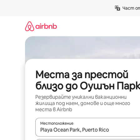
Пропускане
Част от
към
съдържанието
Места за престой
близо до Оушън Пар
Резервирайте уникални ваканционни
жилища под наем, домове и още много
места в Airbnb
Местоположение
Когато резултатите се покажат, използвайт