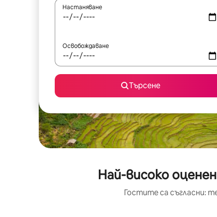
Настаняване
Освобождаване
Търсене
Най-високо оценен
Гостите са съгласни: т