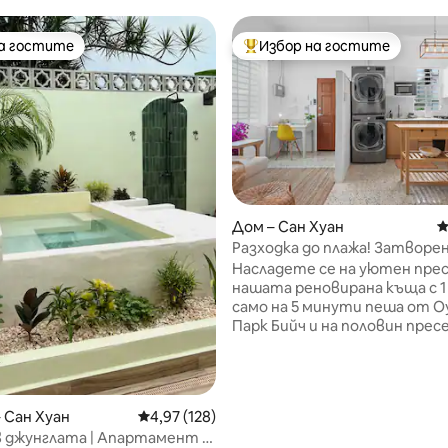
на гостите
Избор на гостите
на гостите
Най-популярен избор на гос
т 5, 246 отзива
Дом – Сан Хуан
С
Разходка до плажа! Затворен
|Реновирано! Светло и уют
Насладете се на уютен пре
нашата реновирана къща с 1 
само на 5 минути пеша от 
Парк Бийч и на половин прес
оживената Кале Лоиза. Нас
на безплатен паркинг от з
тип, модерна кухня, пералня
сушилня, климатик, вентил
– Сан Хуан
Средна оценка: 4,97 от 5, 128 отзива
4,97 (128)
тавана и обособено работн
в джунглата | Апартамент с
пространство. С два телев