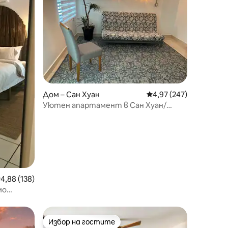
Дом – Сан Хуан
Средна оценка: 4,97 
4,97 (247)
Уютен апартамент в Сан Хуан/
Климатик, WI - FI, Паркинг
редна оценка: 4,88 от 5, 138 отзива
4,88 (138)
мо
Вътрешен
Избор на гостите
Избор на гостите