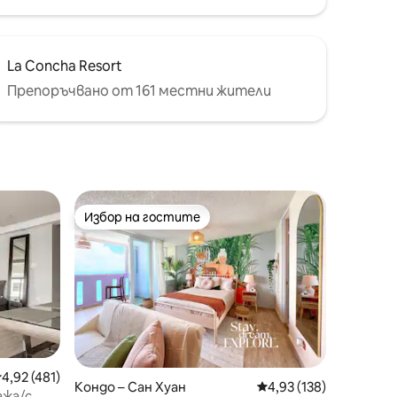
La Concha Resort
Препоръчвано от 161 местни жители
Избор на гостите
тите
Избор на гостите
редна оценка: 4,92 от 5, 481 отзива
4,92 (481)
Кондо – Сан Хуан
Средна оценка: 4,93 
4,93 (138)
ажа/с