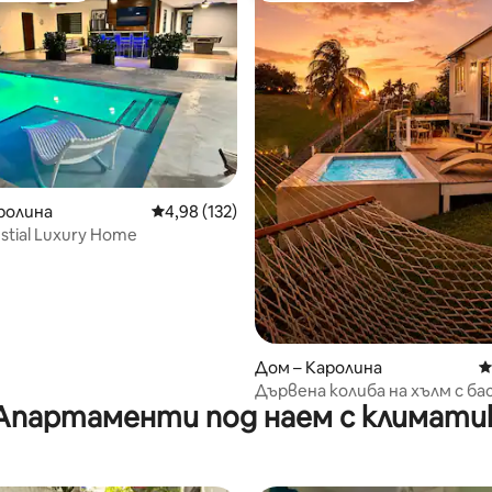
т 5, 174 отзива
ролина
Средна оценка: 4,98 от 5, 132 отзива
4,98 (132)
stial Luxury Home
Дом – Каролина
С
Дървена колиба на хълм с ба
Апартаменти под наем с климати
гледки – 18 минути до лет