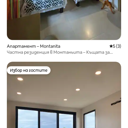
Апартамент – Montanita
Средна о
5 (3)
Частна резиденция в Монтаньита – Къщата за
гости на Мери
Избор на гостите
Избор на гостите