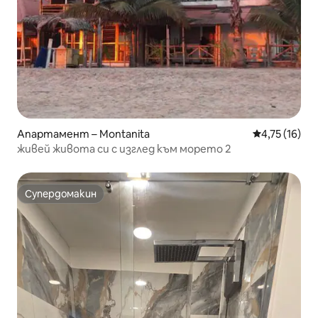
Апартамент – Montanita
Средна оценк
4,75 (16)
живей живота си с изглед към морето 2
Супердомакин
Супердомакин