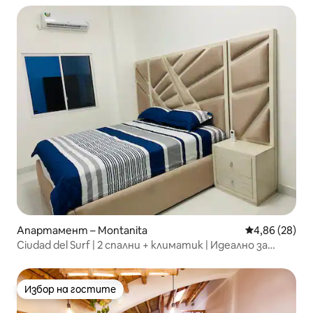
Апартамент – Montanita
Средна оценк
4,86 (28)
Ciudad del Surf | 2 спални + климатик | Идеално за
групи
Избор на гостите
Избор на гостите