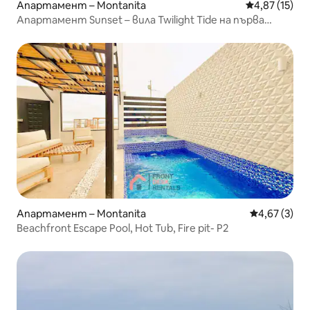
Апартамент – Montanita
Средна оценк
4,87 (15)
Апартамент Sunset – вила Twilight Tide на първа
линия
Апартамент – Montanita
Средна оцен
4,67 (3)
Beachfront Escape Pool, Hot Tub, Fire pit- P2