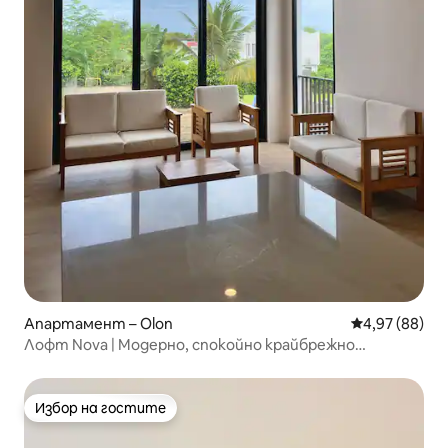
Апартамент – Olon
Средна оценк
4,97 (88)
Лофт Nova | Модерно, спокойно крайбрежно
убежище.
Избор на гостите
Избор на гостите