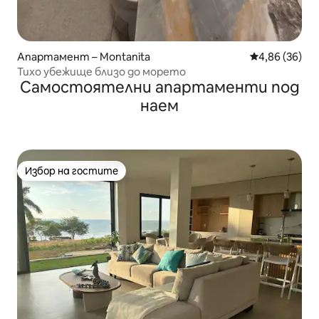
Апартамент – Montanita
Средна оценк
4,86 (36)
Тихо убежище близо до морето
Самостоятелни апартаменти под
наем
Избор на гостите
Избор на гостите