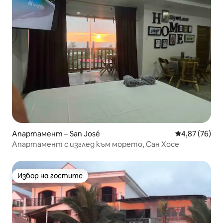
Апартамент – San José
Средна оценк
4,87 (76)
Апартамент с изглед към морето, Сан Хосе
Избор на гостите
Избор на гостите