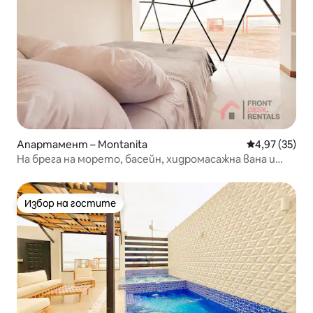
Апартамент – Montanita
Средна оценк
4,97 (35)
На брега на морето, басейн, хидромасажна вана и
огнище
Избор на гостите
Избор на гостите