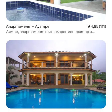
Апартамент – Ayampe
Средна оценк
4,85 (111)
Аямпе, апартамент със соларен генератор и
джакузи