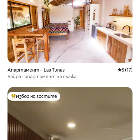
Апартамент – Las Tunas
Средна оц
5 (17)
Уайра - апартамент на плажа
Избор на гостите
Най-популярен избор на гостите