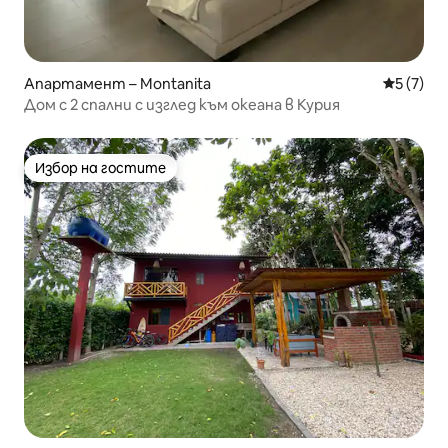
Апартамент – Montanita
Средна о
5 (7)
Дом с 2 спални с изглед към океана в Курия
Избор на гостите
Избор на гостите