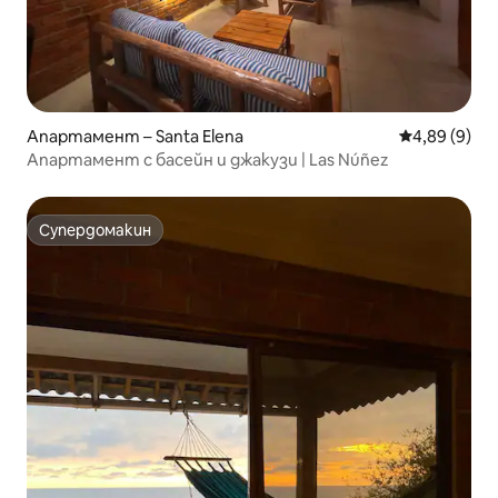
Апартамент – Santa Elena
Средна оцен
4,89 (9)
Апартамент с басейн и джакузи | Las Núñez
Супердомакин
Супердомакин