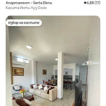
Апартамент – Santa Elena
Средна оценк
4,88 (17)
Касита Инти Луз Олон
Избор на гостите
Избор на гостите