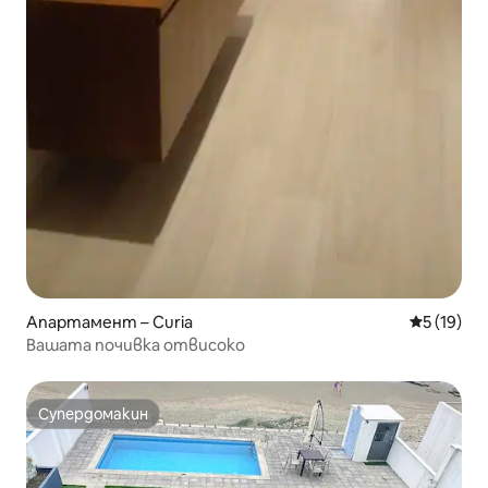
Апартамент – Curia
Средна оц
5 (19)
Вашата почивка отвисоко
Супердомакин
Супердомакин