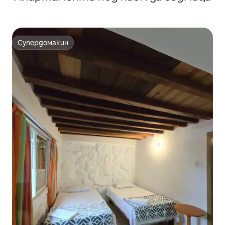
Супердомакин
Супердомакин