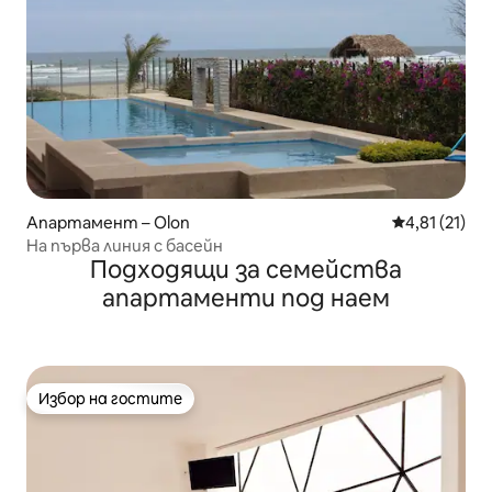
Апартамент – Olon
Средна оценк
4,81 (21)
На първа линия с басейн
Подходящи за семейства
апартаменти под наем
Избор на гостите
Избор на гостите