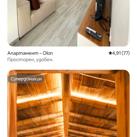
Апартамент – Olon
Средна оценк
4,91 (77)
Просторен, удобен.
Супердомакин
Супердомакин