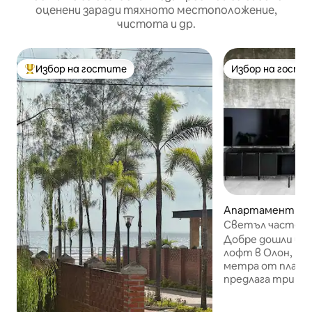
оценени заради тяхното местоположение,
чистота и др.
Избор на гостите
Избор на гости
Най-популярен избор на гостите
Избор на гости
Апартамент – La
Светъл частен 
басейна
Добре дошли в 
лофт в Олон, Екв
метра от плажа
предлага три с
апартамента с
бани и напълно о