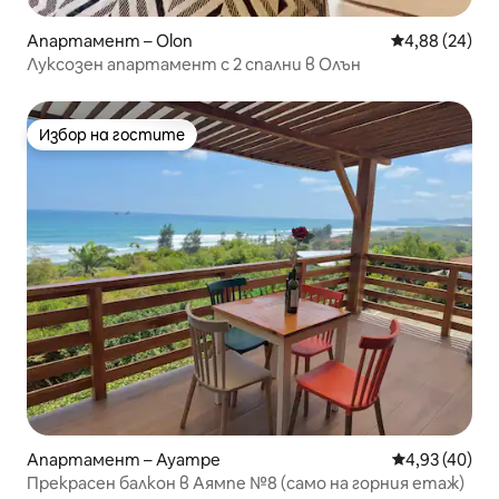
Апартамент – Olon
Средна оценк
4,88 (24)
Луксозен апартамент с 2 спални в Олън
Избор на гостите
Избор на гостите
Апартамент – Ayampe
Средна оценк
4,93 (40)
Прекрасен балкон в Аямпе №8 (само на горния етаж)