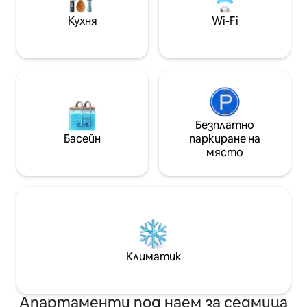
вътрешни дворове, басейн, фитнес
зала и лесен достъп до плажа –
Кухня
Wi-Fi
идеална за спокоен и сигурен
престой край брега.
Безплатно
Басейн
паркиране на
място
Климатик
Апартаменти под наем за седмица