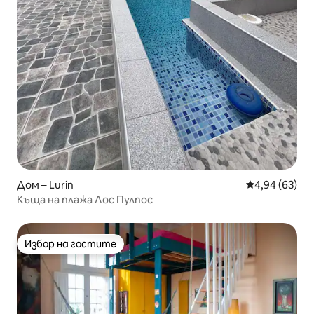
Дом – Lurin
Средна оценк
4,94 (63)
Къща на плажа Лос Пулпос
Избор на гостите
Избор на гостите