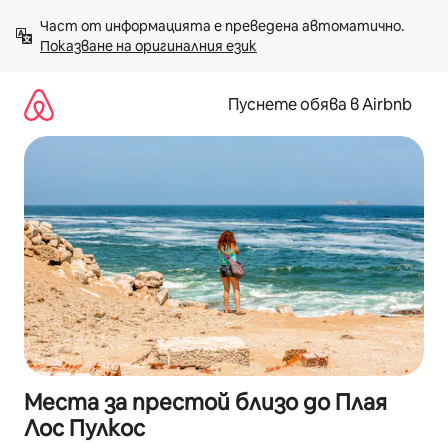
Пропускане
Част от информацията е преведена автоматично. 
към
Показване на оригиналния език
съдържанието
Пуснете обява в Airbnb
Места за престой близо до Плая
Лос Пулкос