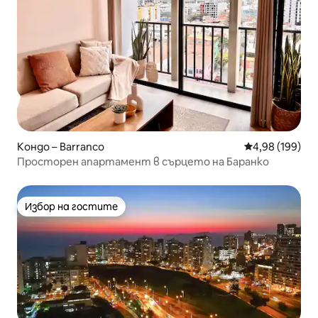
Кондо – Barranco
Средна оценка
4,98 (199)
Просторен апартамент в сърцето на Баранко
Избор на гостите
Избор на гостите