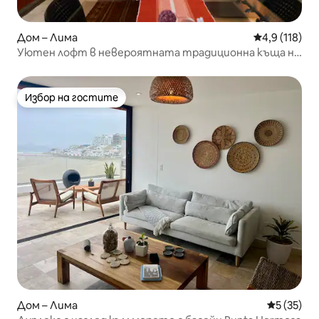
Дом – Лима
Средна оценк
4,9 (118)
Уютен лофт в невероятната традиционна къща на
Баранко
Избор на гостите
Избор на гостите
Дом – Лима
Средна оц
5 (35)