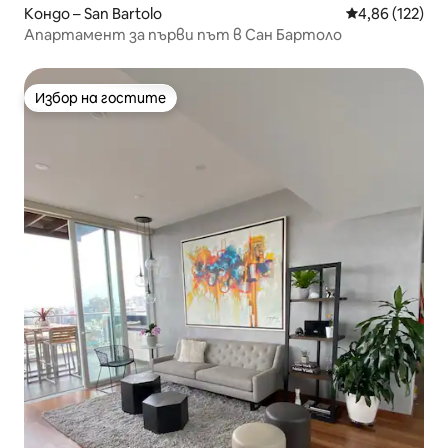
Кондо – San Bartolo
Средна оценка
4,86 (122)
Апартамент за първи път в Сан Бартоло
Избор на гостите
Избор на гостите