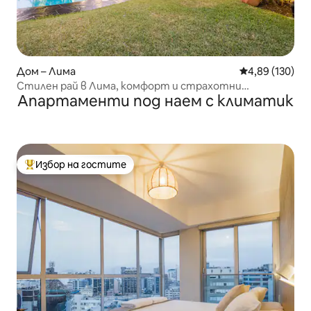
Дом – Лима
Средна оценка
4,89 (130)
Стилен рай в Лима, комфорт и страхотни
Апартаменти под наем с климатик
удобства
Избор на гостите
Най-популярен избор на гостите