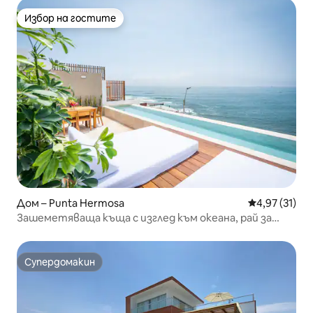
Избор на гостите
Избор на гостите
Дом – Punta Hermosa
Средна оценк
4,97 (31)
Зашеметяваща къща с изглед към океана, рай за
сърфисти,
Супердомакин
Супердомакин