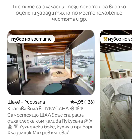
Гостите са съгласни: тези престои са високо
оценени заради тяхното местоположение,
чистота и др.
Избор на гостите
Избор на гос
Избор на гостите
Най-популярен 
Шале́ – Pucusana
Средна оценка: 4,95 от 5, 138
4,95 (138)
Красива вила в ПУКУСАНА ☀️🛶⛱
Самостоящо ШАЛЕ със спираща
дъха гледка към залива Пукусана 🛶☀️
🏝 🔻 Кухненски бокс, кухня и прибори
Хладилник Микровълнова/
електрическа фурна Блендер/