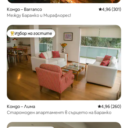
Кондо – Barranco
Средна оценка
4,96 (301)
Между Баранко и Мирафлорес!
Избор на гостите
Най-популярен избор на гостите
Кондо – Лима
Средна оценка
4,96 (260)
Старомоден апартамент в сърцето на Баранко