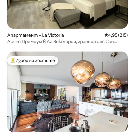
Апартамент – La Victoria
Средна оценка
4,95 (215)
Лофт Премиум в Ла Виктория, граница със Сан
Исидро
Избор на гостите
Най-популярен избор на гостите