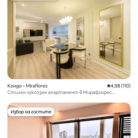
Кондо – Miraflores
Средна оценка
4,98 (110)
Стилен луксозен апартамент в Мирафлорес
*центричен*
Избор на гостите
Избор на гостите