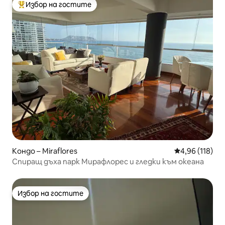
Избор на гостите
Най-популярен избор на гостите
Кондо – Miraflores
Средна оценка
4,96 (118)
Спиращ дъха парк Мирафлорес и гледки към океана
Избор на гостите
Избор на гостите