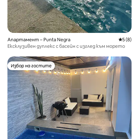
Апартамент – Punta Negra
Средна о
5 (8)
Ексклузивен дуплекс с басейн с изглед към морето
Избор на гостите
Избор на гостите