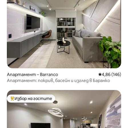
Апартамент – Barranco
Средна оценка
4,86 (146)
Апартамент: покрив, басейн и изглед в Баранко
Избор на гостите
Най-популярен избор на гостите