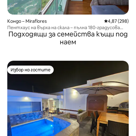
Кондо – Miraflores
Средна оценка
4,87 (298)
Пентхаус на върха на скала – пълна 180-градусова
Подходящи за семейства къщи под
гледка към океана
наем
Избор на гостите
Избор на гостите