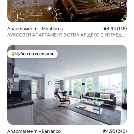
Апартамент – Miraflores
Средна оценка
4,94 (145)
ЛУКСОЗЕН АПАРТАМЕНТ В СТИЛ АР ДЕКО С ИЗГЛЕД
КЪМ ОКЕАНА 🌟
Избор на гостите
Най-популярен избор на гостите
Апартамент – Barranco
Средна оценка
4,95 (240)