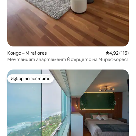
Кондо – Miraflores
Средна оценка
4,92 (116)
Мечтаният апартамент в сърцето на Мирафлорес!
Избор на гостите
Избор на гостите