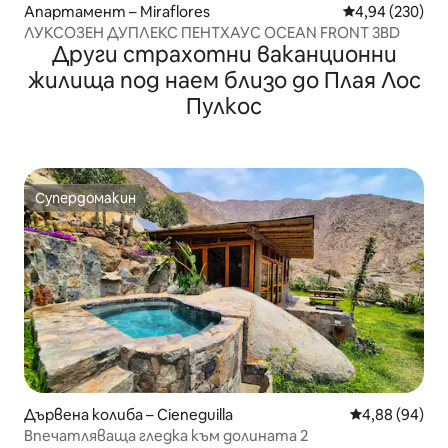
Апартамент – Miraflores
Средна оценка
4,94 (230)
ЛУКСОЗЕН ДУПЛЕКС ПЕНТХАУС OCEAN FRONT 3BD
Други страхотни ваканционни
жилища под наем близо до Плая Лос
Пулкос
Супердомакин
Супердомакин
Дървена колиба – Cieneguilla
Средна оценк
4,88 (94)
Впечатляваща гледка към долината 2