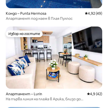
Кондо – Punta Hermosa
Средна оценк
4,92 (49)
Апартамент под наем в Плая Пулпос
Избор на гостите
Избор на гостите
Апартамент – Lurin
Средна оцен
4,9 (42)
На първа линия на плажа в Арика, близо до
ресторант Pulpos, с балкон и басейн