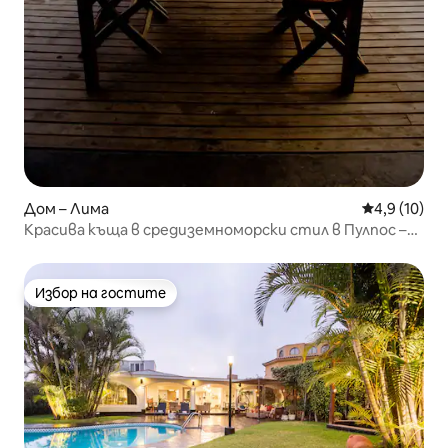
Дом – Лима
Средна оцен
4,9 (10)
Красива къща в средиземноморски стил в Пулпос –
14 легла
Избор на гостите
Избор на гостите