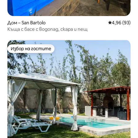
Дом – San Bartolo
Средна оценк
4,96 (93)
Къща с басе с водопад, скара и пещ
Избор на гостите
Избор на гостите