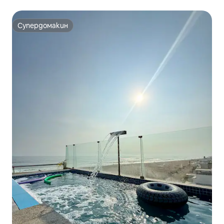
Супердомакин
Супердомакин