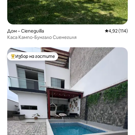
Дом – Cieneguilla
Средна оценка
4,92 (114)
Каса Кампо-Бунгало Сиенегиля
Избор на гостите
Най-популярен избор на гостите