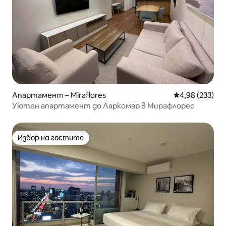
Апартамент – Miraflores
Средна оценка
4,98 (233)
Уютен апартамент до Ларкомар в Мирафлорес
Избор на гостите
Избор на гостите