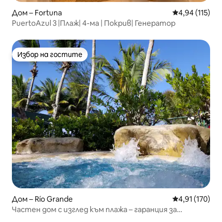
Дом – Fortuna
Средна оценка
4,94 (115)
PuertoAzul 3 |Плаж| 4-ма | Покрив| Генератор
Избор на гостите
Избор на гостите
Дом – Río Grande
Средна оценка
4,91 (170)
Частен дом с изглед към плажа – гаранция за
времето*