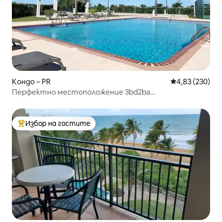
Кондо – PR
Средна оценка
4,83 (230)
Перфектно местоположение 3bd2ba
CondoVacation/Business
Избор на гостите
Най-популярен избор на гостите