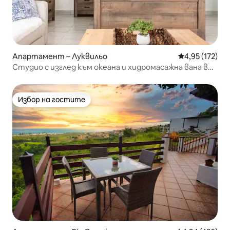
Апартамент – Луквильо
Средна оценка
4,95 (172)
Студио с изглед към океана и хидромасажна вана в
Лукильо Мар
Избор на гостите
Избор на гостите