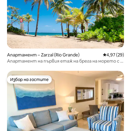
Апартамент – Zarzal (Rio Grande)
Средна оценк
4,97 (29)
Апартамент на първия етаж на брега на морето с 3
спални близо до Ел Юнке
Избор на гостите
Избор на гостите