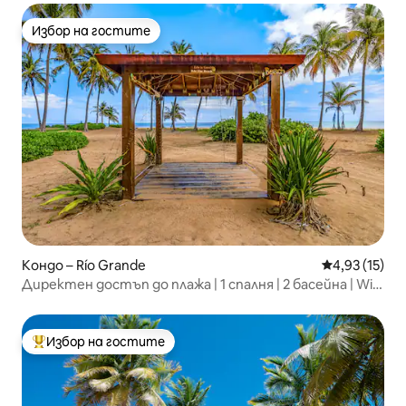
Избор на гостите
Избор на гостите
Кондо – Río Grande
Средна оценк
4,93 (15)
Директен достъп до плажа | 1 спалня | 2 басейна | Wi-
Fi
Избор на гостите
Най-популярен избор на гостите