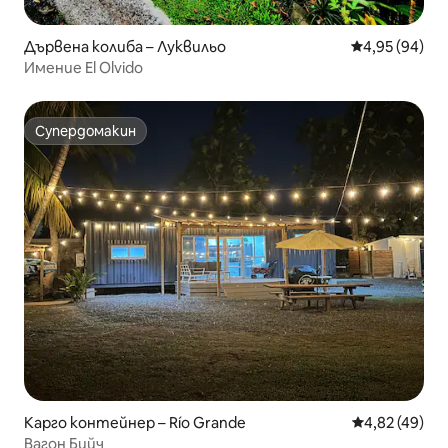
Дървена колиба – Луквильо
Средна оценк
4,95 (94)
Имение El Olvido
Супердомакин
Супердомакин
Карго контейнер – Río Grande
Средна оценк
4,82 (49)
Вагон Бийч