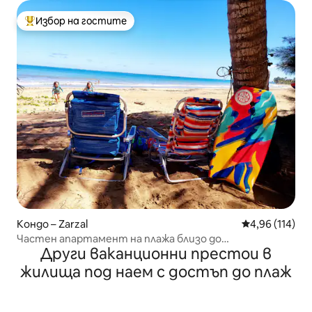
Избор на гостите
Най-популярен избор на гостите
Кондо – Zarzal
Средна оценка
4,96 (114)
Частен апартамент на плажа близо до
Други ваканционни престои в
тропическите гори на Ел Юнке
жилища под наем с достъп до плаж