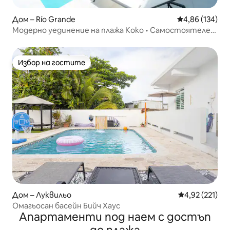
Дом – Río Grande
Средна оценка
4,86 (134)
Модерно уединение на плажа Коко • Самостоятелен
басейн
Избор на гостите
Избор на гостите
Дом – Луквильо
Средна оценка
4,92 (221)
Омагьосан басейн Бийч Хаус
Апартаменти под наем с достъп