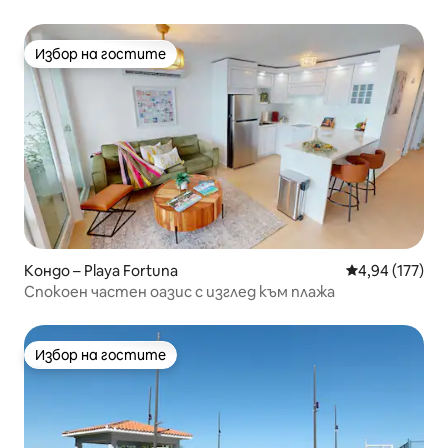
Избор на гостите
Избор на гостите
Кондо – Playa Fortuna
Средна оценка
4,94 (177)
Спокоен частен оазис с изглед към плажа
Избор на гостите
Избор на гостите