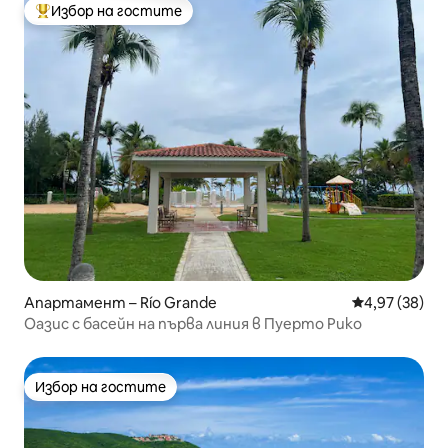
Избор на гостите
Най-популярен избор на гостите
Апартамент – Río Grande
Средна оценк
4,97 (38)
Оазис с басейн на първа линия в Пуерто Рико
Избор на гостите
Избор на гостите