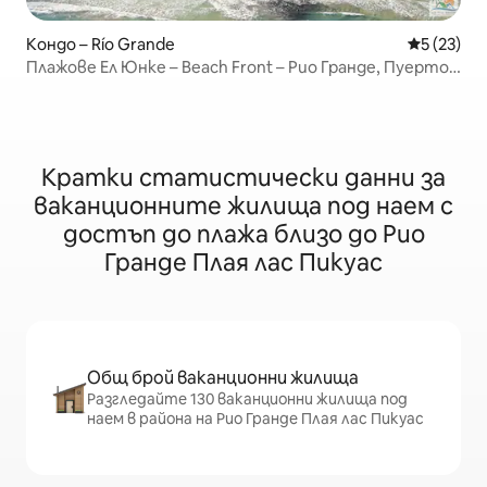
Кондо – Río Grande
Средна оц
5 (23)
Плажове Ел Юнке – Beach Front – Рио Гранде, Пуерто
Рико
Кратки статистически данни за
ваканционните жилища под наем с
достъп до плажа близо до Рио
Гранде Плая лас Пикуас
Общ брой ваканционни жилища
Разгледайте 130 ваканционни жилища под
наем в района на Рио Гранде Плая лас Пикуас