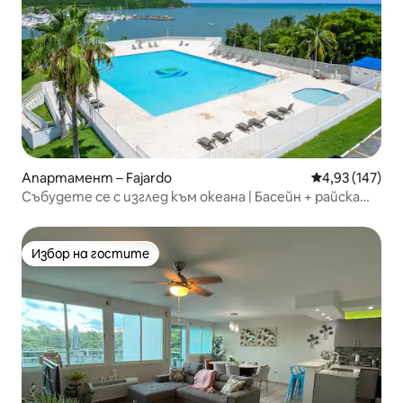
Апартамент – Fajardo
Средна оценка
4,93 (147)
Събудете се с изглед към океана | Басейн + райска
пристани
Избор на гостите
Избор на гостите