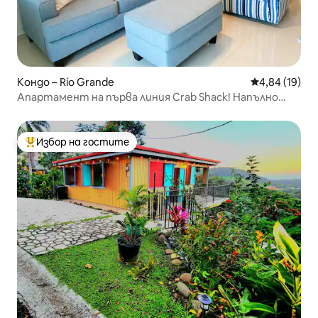
Кондо – Río Grande
Средна оценк
4,84 (19)
Апартамент на първа линия Crab Shack! Напълно
обновен!
Избор на гостите
Най-популярен избор на гостите