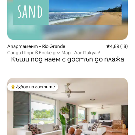
Апартамент – Río Grande
Средна оценк
4,89 (18)
Санди Шорс в Боске дел Мар - Лас Пикуас!
Къщи под наем с достъп до плажа
Избор на гостите
Най-популярен избор на гостите