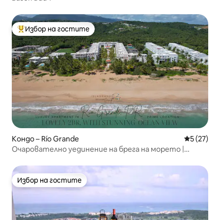
Избор на гостите
Най-популярен избор на гостите
Кондо – Río Grande
Средна оц
5 (27)
Очарователно уединение на брега на морето |
Събудете се с вълните
Избор на гостите
Избор на гостите