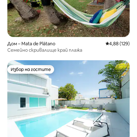
Дом – Mata de Plátano
Средна оценка
4,88 (129)
Семейно скривалище край плажа
Избор на гостите
Избор на гостите