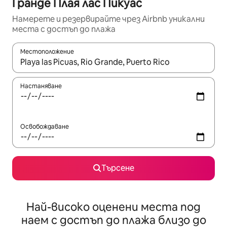
Гранде Плая лас Пикуас
Намерете и резервирайте чрез Airbnb уникални
места с достъп до плажа
Местоположение
Когато резултатите се покажат, използвайте клавишите 
Настаняване
Освобождаване
Търсене
Най-високо оценени места под
наем с достъп до плажа близо до