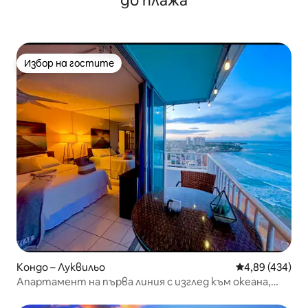
до плажа
Избор на гостите
Избор на гостите
Кондо – Луквильо
Средна оценка
4,89 (434)
Апартамент на първа линия с изглед към океана,
към леглото и към града, с басейн