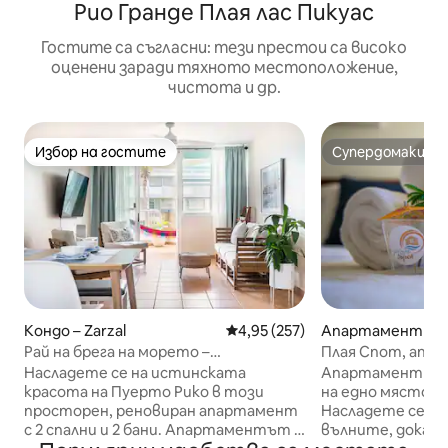
Рио Гранде Плая лас Пикуас
Гостите са съгласни: тези престои са високо
оценени заради тяхното местоположение,
чистота и др.
Избор на гостите
Супердомакин
Избор на гостите
Супердомакин
Кондо – Zarzal
Средна оценка: 4,95 от 5, 257
4,95 (257)
Апартамент – Rí
Рай на брега на морето –
Плая Спот, апа
апартамент с 2 спални/бани близо
линия @ Рио Гра
Насладете се на истинската
Апартамент на п
до Ел Юнке
красота на Пуерто Рико в този
на едно място. 
просторен, реновиран апартамент
Насладете се на 
с 2 спални и 2 бани. Апартаментът е
вълните, докат