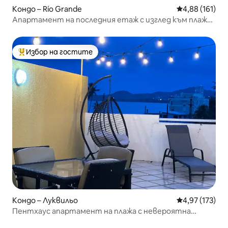
Кондо – Río Grande
Средна оценка
4,88 (161)
Апартамент на последния етаж с изглед към плажа
до хотел Wyndham
Избор на гостите
Най-популярен избор на гостите
Кондо – Луквильо
Средна оценка
4,97 (173)
Пентхаус апартамент на плажа с невероятна
гледка