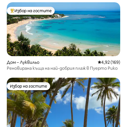
Избор на гостите
Най-популярен избор на гостите
Дом – Луквильо
Средна оценка
4,92 (169)
Реновирана къща на най-добрия плаж в Пуерто Рико
Избор на гостите
Избор на гостите