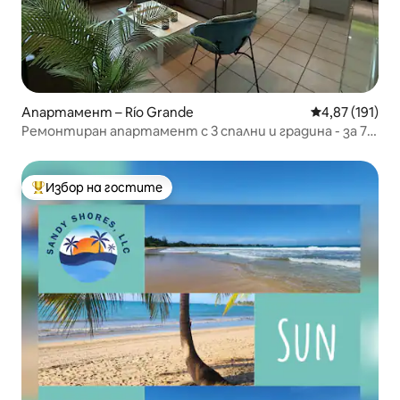
Апартамент – Río Grande
Средна оценка
4,87 (191)
Ремонтиран апартамент с 3 спални и градина - за 7
души
Избор на гостите
Най-популярен избор на гостите