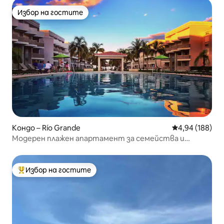
Избор на гостите
Избор на гостите
Кондо – Río Grande
Средна оценка
4,94 (188)
Модерен плажен апартамент за семейства и
двойки
Избор на гостите
Най-популярен избор на гостите