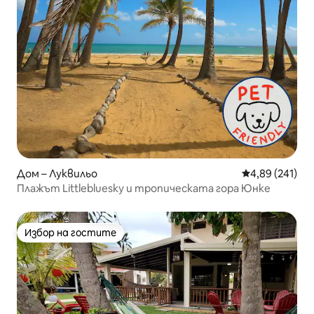
Дом – Луквильо
Средна оценка
4,89 (241)
Плажът Littlebluesky и тропическата гора Юнке
Избор на гостите
Избор на гостите