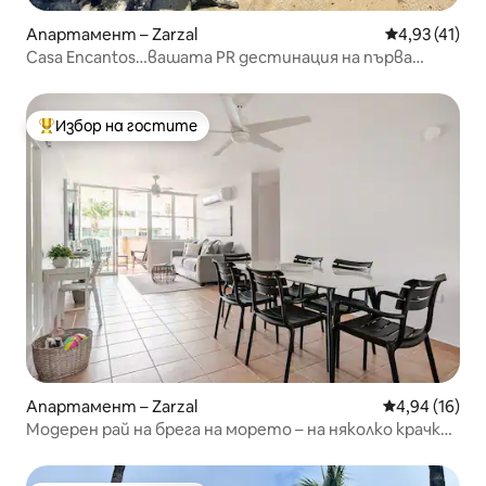
Апартамент – Zarzal
Средна оценк
4,93 (41)
Casa Encantos…вашата PR дестинация на първа
линия
Избор на гостите
Най-популярен избор на гостите
Апартамент – Zarzal
Средна оценк
4,94 (16)
Модерен рай на брега на морето – на няколко крачки
от плажа + басейн