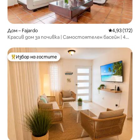
Дом – Fajardo
Средна оценка
4,93 (172)
Красив дом за почивка | Самостоятелен басейн | 4
спални
Избор на гостите
Най-популярен избор на гостите