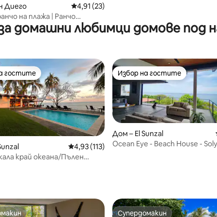
н Диего
Средна оценка: 4,91 от 5, 23 отзива
4,91 (23)
анчо на плажа | Ранчо
а домашни любимци домове под н
“
на гостите
Избор на гостите
на гостите
Избор на гостите
Дом – El Sunzal
Ocean Eye - Beach House - Sol
Sunzal
Средна оценка: 4,93 от 5, 113 отзива
4,93 (113)
Sunzal
скала край океана/Пълен
 и изглед към сърф зоната
от 5, 73 отзива
омакин
Супердомакин