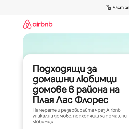
Пропускане
Част от
към
съдържанието
Подходящи за
домашни любимци
домове в района на
Плая Лас Флорес
Намерете и резервирайте чрез Airbnb
уникални домове, подходящи за домашни
любимци