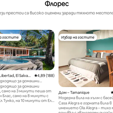
Флорес
ези престои са високо оценени заради тяхното местоп
на гостите
Избор на гостите
на гостите
Избор на гостите
ibertad, El Salvad
Средна оценка: 4,89 от 5, 188 отзива
4,89 (188)
одходящо за домашни
 с басейн, на 3 минути от
одходящо за домашни
 само на 3 минути пеша от
Дом – Tamanique
С
н Блас, само на 8 минути с
Модерна вила на хълм с басе
Ел Тунко, на 10 минути от Ел
суперголямо двойно легло и
Casa Alegra е горната вила в
а 15 минути от Сънсет
за 4 души
имението Ola Alegra – тихо 
а 3 минути от търговския
почивка с авангарден дизайн