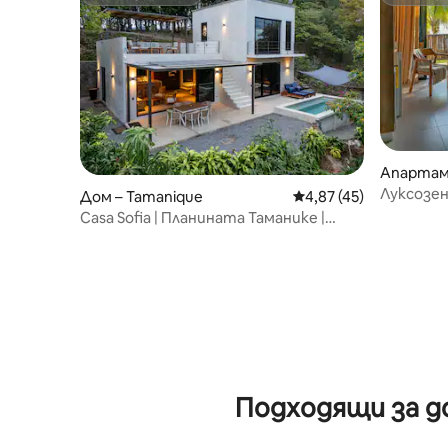
Супердомакин
Суперд
Апартаме
El Salvado
Луксозе
Дом – Tamanique
Средна оценка: 4,87 
4,87 (45)
Casa Sofia | Планината Таманике |
Изглед към океана
Подходящи за д