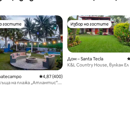
на гостите
Избор на гостите
на гостите
Избор на гостите
Дом – Santa Tecla
С
K&L Country House, вулкан Ел
Парк
т 5, 140 отзива
matecampo
Средна оценка: 4,87 от 5, 400 отзива
4,87 (400)
къща на плажа „Атлантис“.
о летището