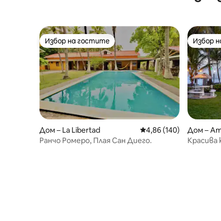
край тропиците.
Избор на гостите
Избор 
Избор на гостите
Избор 
Дом – La Libertad
Средна оценка: 4,86 о
4,86 (140)
Дом – A
Ранчо Ромеро, Плая Сан Диего.
Красива 
Близо д