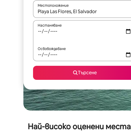
Местоположение
Когато резултатите се покажат, използвайт
Настаняване
Освобождаване
Търсене
Най-високо оценени места 