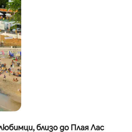
окосване или плъзгане.
любимци, близо до Плая Лас