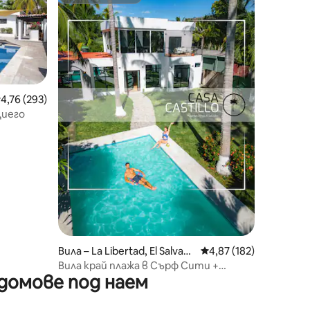
Супердомакин
редна оценка: 4,76 от 5, 293 отзива
4,76 (293)
Диего
Вила – La Libertad, El Salvad
Средна оценка: 4,87 
4,87 (182)
or
Вила край плажа в Сърф Сити +
домове под наем
частен басейн + климатик