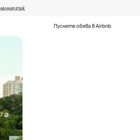
налния език
Пуснете обява в Airbnb