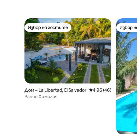
Избор на гостите
Избор 
Избор на гостите
Избор 
Дом – La Libertad, El Salvador
Средна оценка: 4,96 
4,96 (46)
Ранчо Хималая