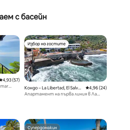
аем с басейн
Избор на гостите
Избор на гостите
Средна оценка: 4,93 от 5, 57 отзива
4,93 (57)
ymar
Кондо – La Libertad, El Salvad
Средна оценка: 4,96
4,96 (24)
or
Апартамент на първа линия в Ла
Либертад
Супердомакин