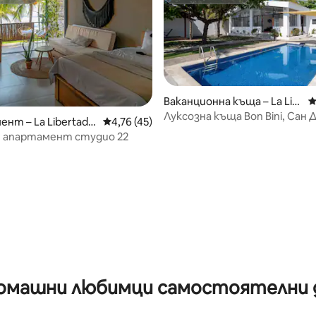
омакин
Супердомакин
Ваканционна къща – La Lib
С
ertad, El Salvador
Луксозна къща Bon Bini, Сан 
нт – La Libertad,
Средна оценка: 4,76 от 5, 45 отзива
4,76 (45)
r
н апартамент студио 22
от 5, 45 отзива
омашни любимци самостоятелни 