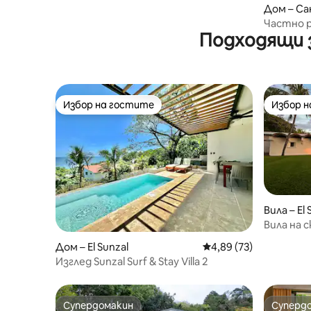
Дом – Са
Частно р
Подходящи з
„Катрин
Избор на гостите
Избор 
Избор на гостите
Избор 
Вила – El 
Вила на 
персонал
Дом – El Sunzal
Средна оценка: 4,89 
4,89 (73)
Изглед Sunzal Surf & Stay Villa 2
Супердомакин
Суперд