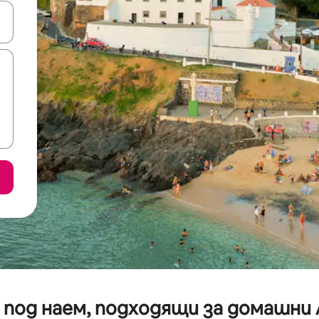
е клавишите със стрелки нагоре и надолу или навигирайте с д
под наем, подходящи за домашни 