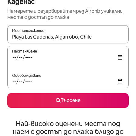
Каденас
Намерете и резервирайте чрез Airbnb уникални
места с достъп до плажа
Местоположение
Когато резултатите се покажат, използвайте клавишите 
Настаняване
Освобождаване
Търсене
Най-високо оценени места под
наем с достъп до плажа близо до