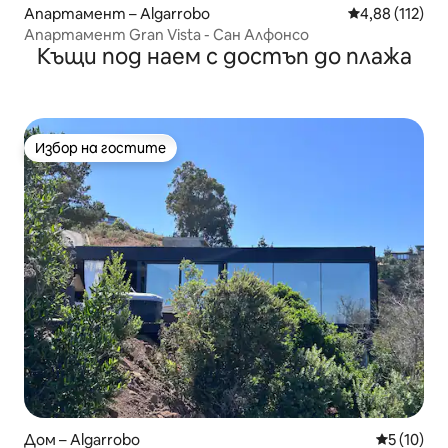
Апартамент – Algarrobo
Средна оценка
4,88 (112)
Апартамент Gran Vista - Сан Алфонсо
Къщи под наем с достъп до плажа
Избор на гостите
Избор на гостите
Дом – Algarrobo
Средна оц
5 (10)