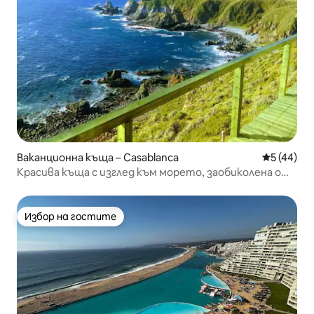
Ваканционна къща – Casablanca
Средна оц
5 (44)
Красива къща с изглед към морето, заобиколена от
природа
Избор на гостите
Избор на гостите