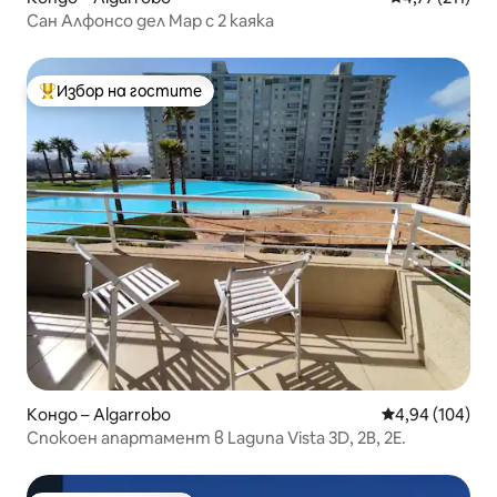
Сан Алфонсо дел Мар с 2 каяка
Избор на гостите
Най-популярен избор на гостите
Кондо – Algarrobo
Средна оценка
4,94 (104)
Спокоен апартамент в Laguna Vista 3D, 2B, 2E.