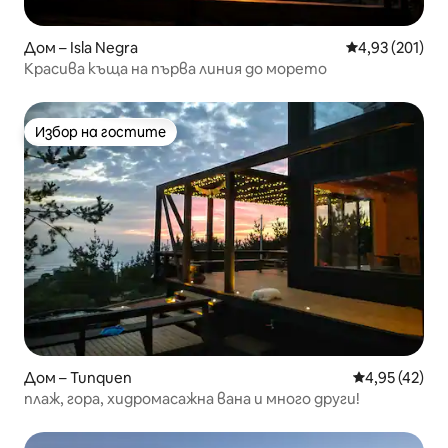
Дом – Isla Negra
Средна оценка
4,93 (201)
Красива къща на първа линия до морето
Избор на гостите
Избор на гостите
Дом – Tunquen
Средна оценк
4,95 (42)
плаж, гора, хидромасажна вана и много други!