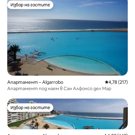
Избор на гостите
Избор на гостите
Апартамент – Algarrobo
Средна оценка
4,78 (217)
Апартамент под наем в Сан Алфонсо дел Мар
Избор на гостите
Избор на гостите