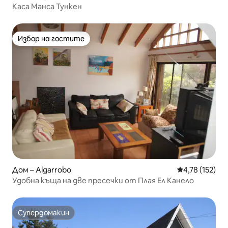
Каса Манса Тункен
Избор на гостите
Избор на гостите
Дом – Algarrobo
Средна оценка
4,78 (152)
Удобна къща на две пресечки от Плая Ел Канело
Супердомакин
Супердомакин