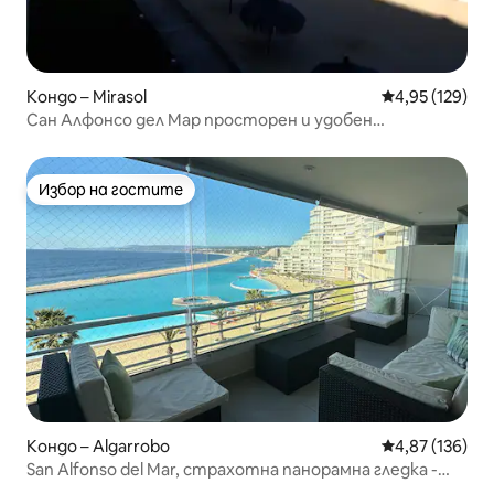
Кондо – Mirasol
Средна оценка
4,95 (129)
Сан Алфонсо дел Мар просторен и удобен
апартамент
Избор на гостите
Избор на гостите
Кондо – Algarrobo
Средна оценка
4,87 (136)
San Alfonso del Mar, страхотна панорамна гледка -
етаж 6