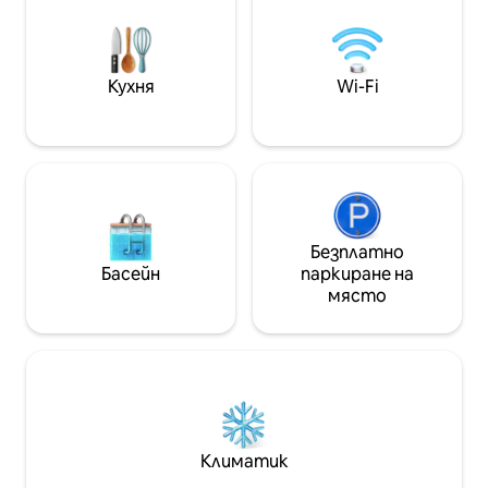
туризъм, рибат
дарове, гмуркан
вдъхновяващит
доведат до отл
Кухня
Wi-Fi
природа и добра 
Безплатно
Басейн
паркиране на
място
Климатик