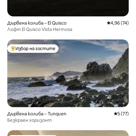
Дървена колиба – El Quisco
Средна оценк
4,96 (74)
Лофт El Quisco Vista Hermosa
Избор на гостите
Най-популярен избор на гостите
Дървена колиба – Tunquen
Средна оц
5 (77)
Безкраен хоризонт