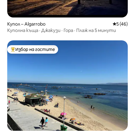
Купол – Algarrobo
Средна оц
5 (46)
Куполна къща · Джакузи · Гора · Плаж на 5 минути
Избор на гостите
Най-популярен избор на гостите