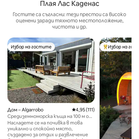
Плая Лас Каденас
Гостите са съгласни: тези престои са високо
оценени заради тяхното местоположение,
чистота и др.
Избор на гостите
Избор на гос
Избор на гостите
Най-популярен 
Дом – Algarrobo
Средна оценка: 4,95 от 5, 11
4,95 (111)
Средиземноморска къща на 100 м от
плажа
Насладете се на почивка в това
уникално и спокойно място,
създадено за отдих и развлечение