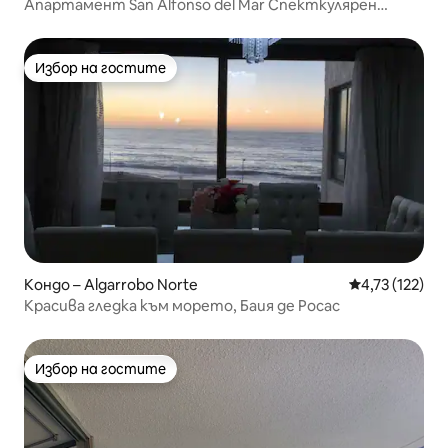
Апартамент San Alfonso del Mar Спекткулярен
изглед
Избор на гостите
Избор на гостите
Кондо – Algarrobo Norte
Средна оценка
4,73 (122)
Красива гледка към морето, Баия де Росас
Избор на гостите
Избор на гостите