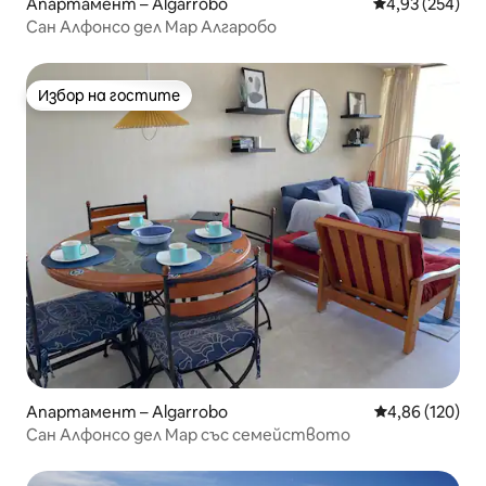
Апартамент – Algarrobo
Средна оценка
4,93 (254)
Сан Алфонсо дел Мар Алгаробо
Избор на гостите
Избор на гостите
Апартамент – Algarrobo
Средна оценка
4,86 (120)
Сан Алфонсо дел Мар със семейството