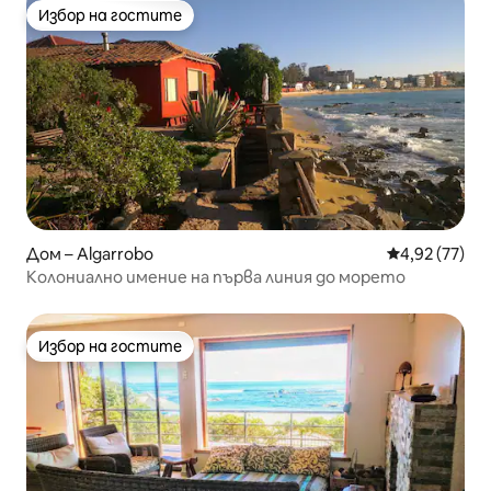
Избор на гостите
Избор на гостите
Дом – Algarrobo
Средна оценк
4,92 (77)
Колониално имение на първа линия до морето
Избор на гостите
Избор на гостите