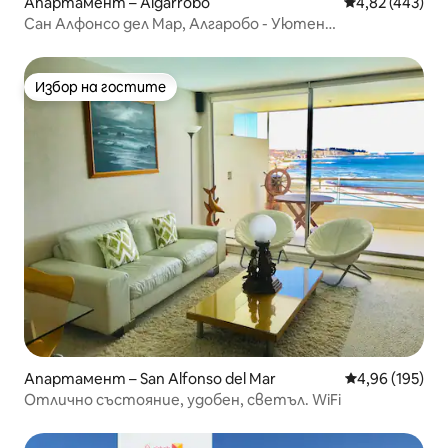
Апартамент – Algarrobo
Средна оценка
4,82 (443)
Сан Алфонсо дел Мар, Алгаробо - Уютен
апартамент
Избор на гостите
Избор на гостите
Апартамент – San Alfonso del Mar
Средна оценка
4,96 (195)
Отлично състояние, удобен, светъл. WiFi