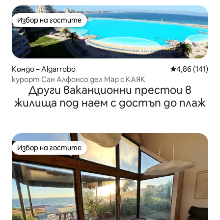
Избор на гостите
Избор на гостите
Кондо – Algarrobo
Средна оценка
4,86 (141)
курорт Сан Алфонсо дел Мар с КАЯК
Други ваканционни престои в
жилища под наем с достъп до плаж
Избор на гостите
Избор на гостите