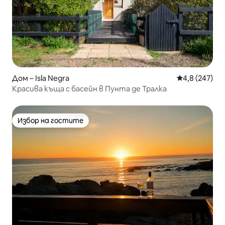
Дом – Isla Negra
Средна оценк
4,8 (247)
Красива къща с басейн в Пунта де Тралка
Избор на гостите
Избор на гостите