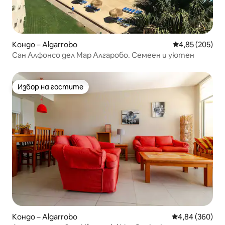
Кондо – Algarrobo
Средна оценка
4,85 (205)
Сан Алфонсо дел Мар Алгаробо. Семеен и уютен
Избор на гостите
Избор на гостите
Кондо – Algarrobo
Средна оценка
4,84 (360)