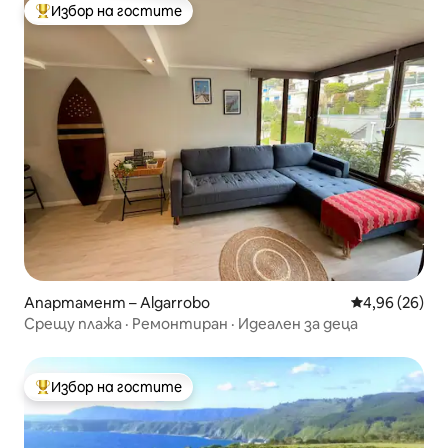
Избор на гостите
Най-популярен избор на гостите
Апартамент – Algarrobo
Средна оценк
4,96 (26)
Срещу плажа · Ремонтиран · Идеален за деца
Избор на гостите
Най-популярен избор на гостите