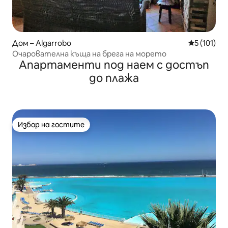
Дом – Algarrobo
Средна оце
5 (101)
Очарователна къща на брега на морето
Апартаменти под наем с достъп
до плажа
Избор на гостите
Избор на гостите