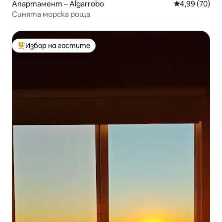
Апартамент – Algarrobo
Средна оценк
4,99 (70)
Синята морска роща
Избор на гостите
Най-популярен избор на гостите