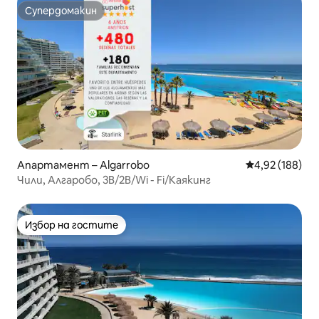
Супердомакин
Супердомакин
Апартамент – Algarrobo
Средна оценка
4,92 (188)
Чили, Алгаробо, 3B/2B/Wi - Fi/Каякинг
Избор на гостите
Избор на гостите