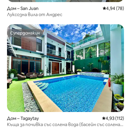
Дом – San Juan
Средна оценк
4,94 (78)
Луксозна вила от Андрес
Супердомакин
Супердомакин
Дом – Tagaytay
Средна оценка
4,93 (112)
Къща за почивка със солена вода (басейн със солена
вода)