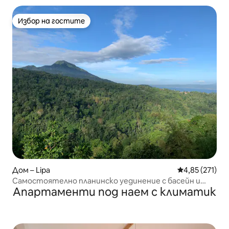
Избор на гостите
Избор на гостите
Дом – Lipa
Средна оценка
4,85 (271)
Самостоятелно планинско уединение с басейн и
Апартаменти под наем с климатик
гледка към езерото