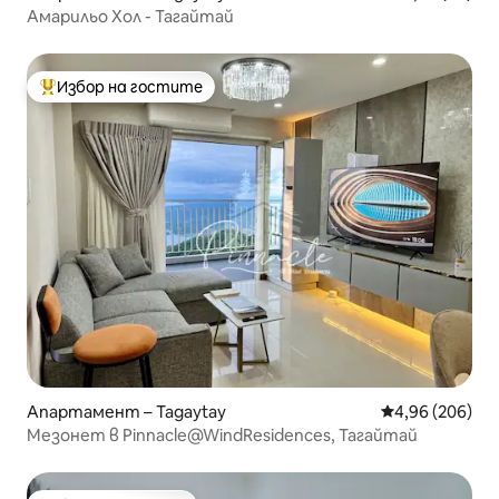
Амарильо Хол - Тагайтай
Избор на гостите
Най-популярен избор на гостите
Апартамент – Tagaytay
Средна оценка
4,96 (206)
Мезонет в Pinnacle@WindResidences, Тагайтай