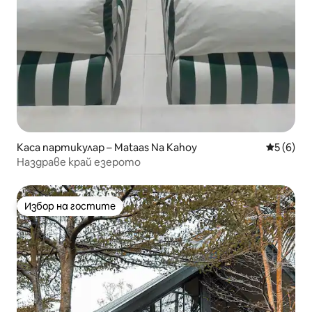
Каса партикулар – Mataas Na Kahoy
Средна о
5 (6)
Наздраве край езерото
Избор на гостите
Избор на гостите