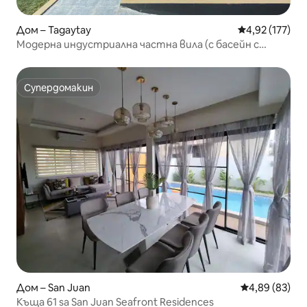
Дом – Tagaytay
Средна оценка
4,92 (177)
Модерна индустриална частна вила (с басейн с
подгряване)
Супердомакин
Супердомакин
Дом – San Juan
Средна оценк
4,89 (83)
Къща 61 sa San Juan Seafront Residences