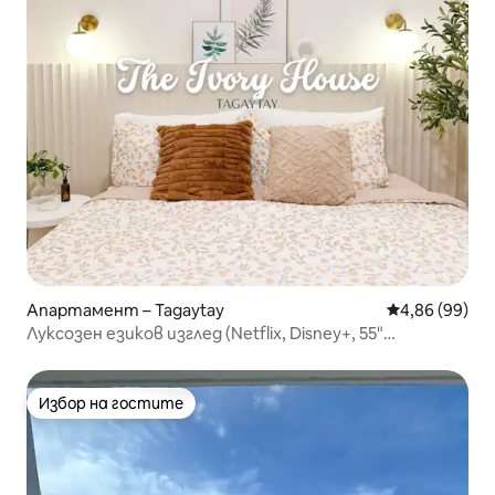
Апартамент – Tagaytay
Средна оценк
4,86 (99)
Луксозен езиков изглед (Netflix, Disney+, 55"
телевизор + Fibr)
Избор на гостите
Избор на гостите