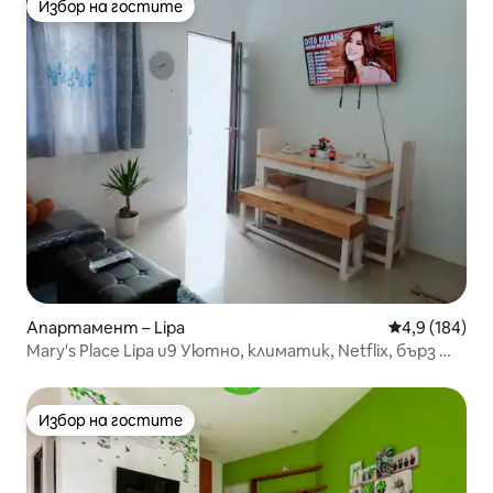
Избор на гостите
Избор на гостите
Апартамент – Lipa
Средна оценк
4,9 (184)
Mary's Place Lipa u9 Уютно, климатик, Netflix, бърз Wi-
Fi
Избор на гостите
Избор на гостите