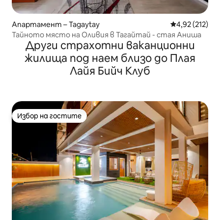
Апартамент – Tagaytay
Средна оценка
4,92 (212)
Тайното място на Оливия в Тагайтай - стая Аниша
Други страхотни ваканционни
жилища под наем близо до Плая
Лайя Бийч Клуб
Избор на гостите
Избор на гостите