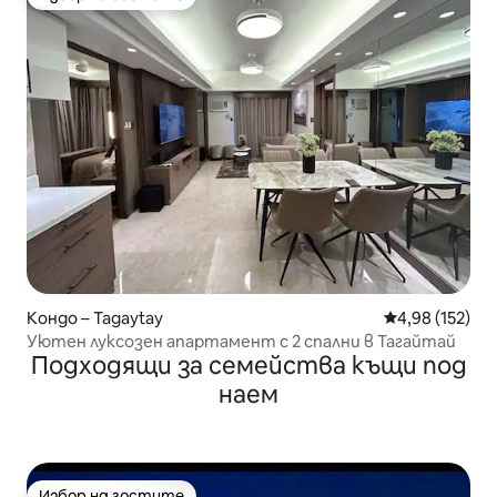
Избор на гостите
Кондо – Tagaytay
Средна оценка
4,98 (152)
Уютен луксозен апартамент с 2 спални в Тагайтай
Подходящи за семейства къщи под
наем
Избор на гостите