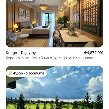
Супердомакин
Кондо – Tagaytay
Средна оценка
4,87 (109)
Курорт с алпийски вили с изглед към планината
Избор на гостите
Най-популярен избор на гостите