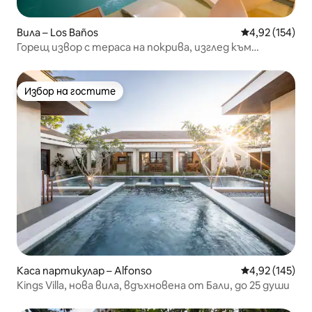
Вила – Los Baños
Средна оценка
4,92 (154)
Горещ извор с тераса на покрива, изглед към
планината (30 души)
Избор на гостите
Избор на гостите
Каса партикулар – Alfonso
Средна оценка
4,92 (145)
Kings Villa, нова вила, вдъхновена от Бали, до 25 души