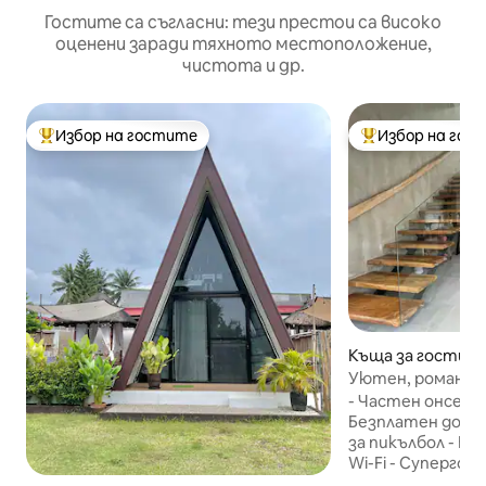
Гостите са съгласни: тези престои са високо
оценени заради тяхното местоположение,
чистота и др.
Избор на гостите
Избор на гос
Най-популярен избор на гостите
Най-популярен 
Къща за гости –
Уютен, романти
онсен)
- Частен онсен/ва
Безплатен достъ
за пикълбол - Бе
Wi-Fi - Супергол
чисто спално бел