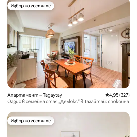
Избор на гостите
Избор на гостите
Апартамент – Tagaytay
Средна оценка
4,95 (327)
Оазис в семейна стая „Делюкс“ в Тагайтай: спокойна
Избор на гостите
Избор на гостите