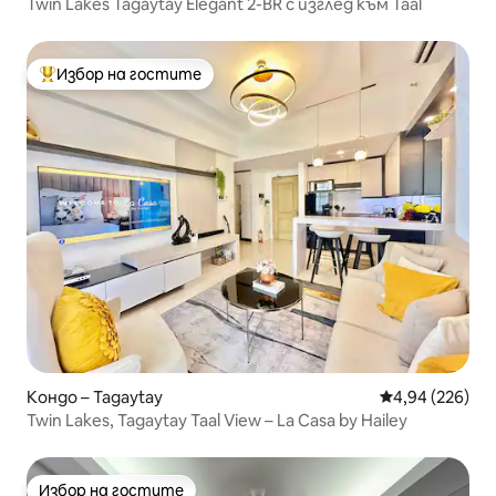
Twin Lakes Tagaytay Elegant 2-BR с изглед към Taal
Избор на гостите
Най-популярен избор на гостите
Кондо – Tagaytay
Средна оценка
4,94 (226)
Twin Lakes, Tagaytay Taal View – La Casa by Hailey
Избор на гостите