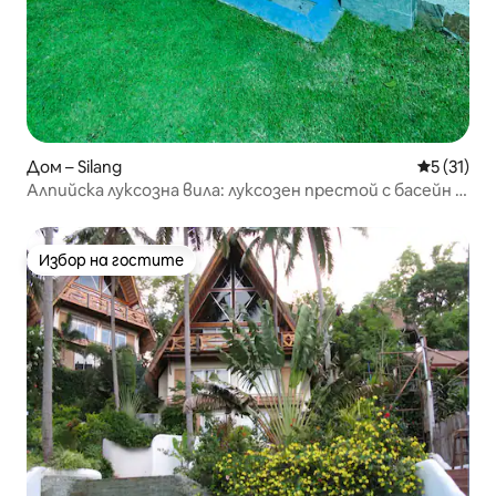
Дом – Silang
Средна оц
5 (31)
Алпийска луксозна вила: луксозен престой с басейн и
игри
Избор на гостите
Избор на гостите