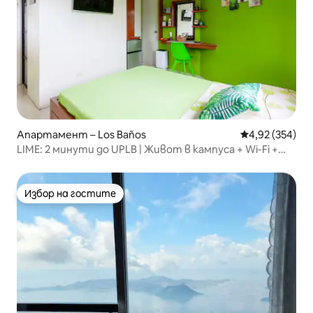
Апартамент – Los Baños
Средна оценка
4,92 (354)
LIME: 2 минути до UPLB | Живот в кампуса + Wi-Fi +
Netflix
Избор на гостите
Избор на гостите