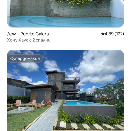
Дом – Puerto Galera
Средна оценка
4,89 (122)
Хону Хаус с 2 спални
Супердомакин
Супердомакин