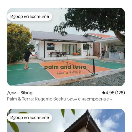
Избор на гостите
Избор на гостите
Дом – Silang
Средна оценка
4,95 (128)
Palm & Terra: Където всеки ъгъл е настроение ~
Избор на гостите
Избор на гостите