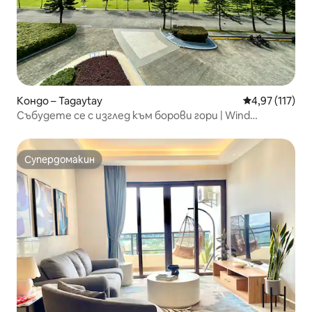
Кондо – Tagaytay
Средна оценка
4,97 (117)
Събудете се с изглед към борови гори | Wind
Residences Tagaytay
Супердомакин
Супердомакин