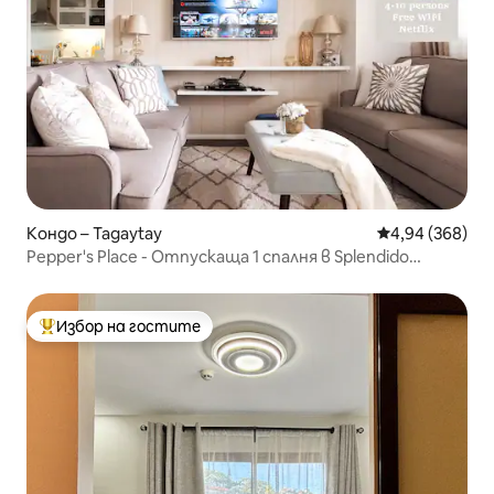
Кондо – Tagaytay
Средна оценка
4,94 (368)
Pepper's Place - Отпускаща 1 спалня в Splendido
Tagaytay
Избор на гостите
Най-популярен избор на гостите