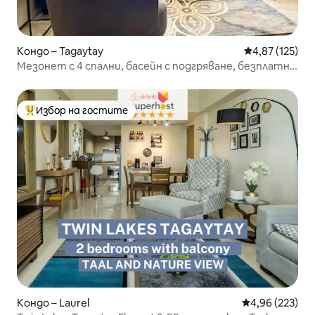
Кондо – Tagaytay
Средна оценка
4,87 (125)
Мезонет с 4 спални, басейн с подгряване, безплатно
паркиране, Тагайтай
Избор на гостите
Най-популярен избор на гостите
Кондо – Laurel
Средна оценка
4,96 (223)