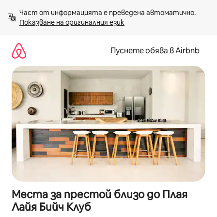
Пропускане
Част от информацията е преведена автоматично. 
към
Показване на оригиналния език
съдържанието
Пуснете обява в Airbnb
Места за престой близо до Плая
Лайя Бийч Клуб