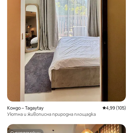
Кондо – Tagaytay
Средна оценка
4,99 (105)
Уютна и живописна природна площадка
Супердомакин