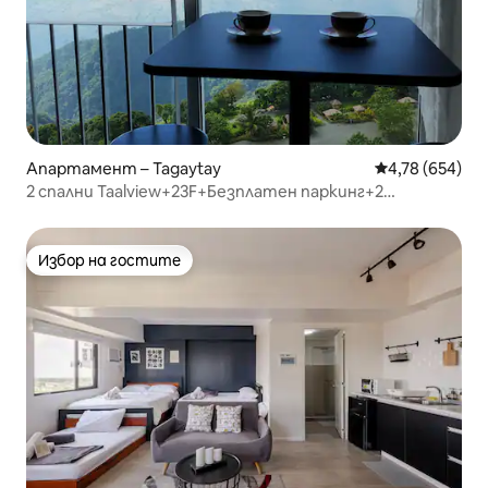
Апартамент – Tagaytay
Средна оценка
4,78 (654)
2 спални Taalview+23F+Безплатен паркинг+2
телевизора Netflix+Караоке
Избор на гостите
Избор на гостите