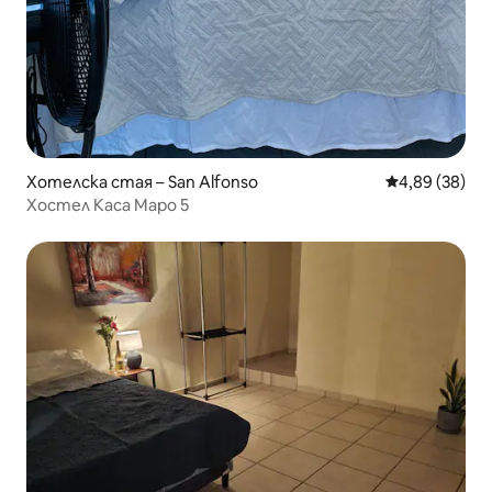
Хотелска стая – San Alfonso
Средна оценк
4,89 (38)
Хостел Каса Маро 5