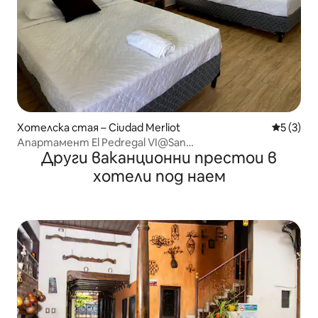
Хотелска стая – Ciudad Merliot
Средна о
5 (3)
Апартамент El Pedregal VI@San
Други ваканционни престои в
Salvador+Климатик+Wi-Fi+Тераса
хотели под наем