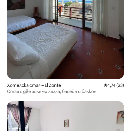
Хотелска стая – El Zonte
Средна оценк
4,74 (23)
Стая с две големи легла, басейн и балкон