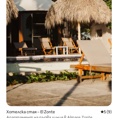
Хотелска стая – El Zonte
Средна о
5 (9)
Апартамент на първа линия в Almare Zonte