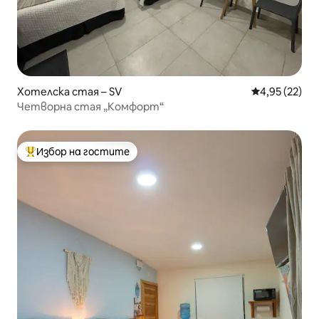
Хотелска стая – SV
Средна оценк
4,95 (22)
Четворна стая „Комфорт“
Избор на гостите
Най-популярен избор на гостите