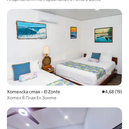
Хотелска стая – El Zonte
Средна оценк
4,68 (19)
Хотел в Плая Ел Зонте