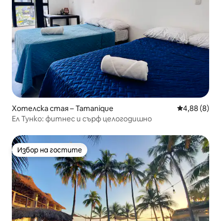
Хотелска стая – Tamanique
Средна оцен
4,88 (8)
Ел Тунко: фитнес и сърф целогодишно
Избор на гостите
Избор на гостите