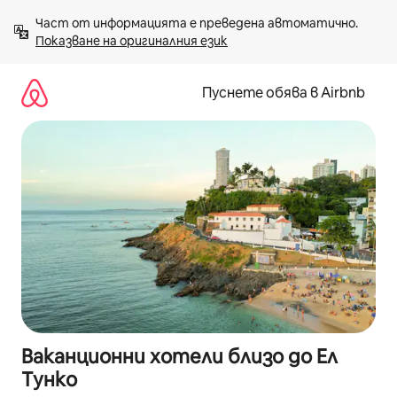
Пропускане
Част от информацията е преведена автоматично. 
към
Показване на оригиналния език
съдържанието
Пуснете обява в Airbnb
Ваканционни хотели близо до Ел
Тунко