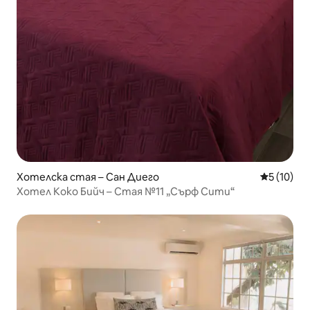
Хотелска стая – Сан Диего
Средна оц
5 (10)
Хотел Коко Бийч – Стая №11 „Сърф Сити“