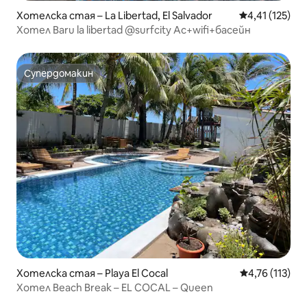
Хотелска стая – La Libertad, El Salvador
Средна оценка
4,41 (125)
Хотел Baru la libertad @surfcity Ac+wifi+басейн
Супердомакин
Супердомакин
Хотелска стая – Playa El Cocal
Средна оценка
4,76 (113)
Хотел Beach Break – EL COCAL – Queen