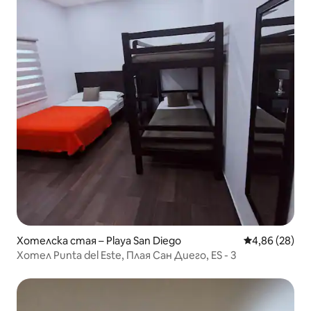
Хотелска стая – Playa San Diego
Средна оценк
4,86 (28)
Хотел Punta del Este, Плая Сан Диего, ES - 3