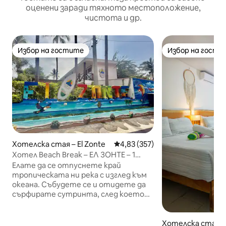
оценени заради тяхното местоположение,
чистота и др.
Избор на гостите
Избор на гости
Избор на гостите
Избор на гости
Хотелска стая – El Zonte
Средна оценка: 4,83 от 5, 357
4,83 (357)
Хотел Beach Break – ЕЛ ЗОНТЕ – 1
Queen
Елате да се отпуснете край
тропическата ни река с изглед към
океана. Събудете се и отидете да
сърфирате сутринта, след което
гледайте любимия си спортен мач в
нашия спортен бар, докато се
наслаждавате на вкусна салвадорска
Хотелска стая – 