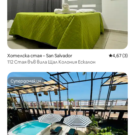
Хотелска стая – San Salvador
Средна оцен
4,67 (3)
112 Стая във вила Щал Колония Ескалон
Супердомакин
Супердомакин