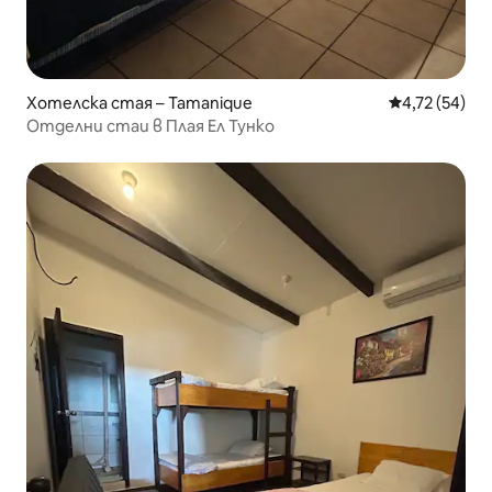
Хотелска стая – Tamanique
Средна оценк
4,72 (54)
Отделни стаи в Плая Ел Тунко