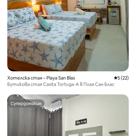
Хотелска стая – Playa San Blas
Средна оц
5 (22)
Бутикова стая Casita Tortuga-A в Плая Сан Блас
Супердомакин
Супердомакин