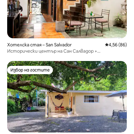
Хотелска стая – San Salvador
Средна оценк
4,56 (86)
Исторически център на Сан Салвадор +
Вентилатор
Избор на гостите
Избор на гостите