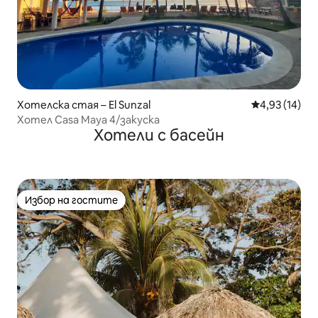
Хотелска стая – El Sunzal
Средна оценк
4,93 (14)
Хотел Casa Maya 4/закуска
Хотели с басейн
Избор на гостите
Избор на гостите