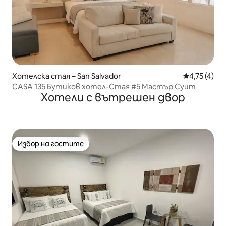
Хотелска стая – San Salvador
Средна оцен
4,75 (4)
CASA 135 Бутиков хотел-Стая #5 Мастър Суит
Хотели с вътрешен двор
Избор на гостите
Избор на гостите