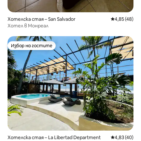
Хотелска стая – San Salvador
Средна оценк
4,85 (48)
Хотел в Монреал
Избор на гостите
Избор на гостите
Хотелска стая – La Libertad Department
Средна оценк
4,83 (40)