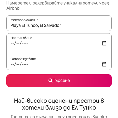
Намерете и резервирайте уникални хотели чрез
Airbnb
Местоположение
Когато резултатите се покажат, използвайте клавишите 
Настаняване
Освобождаване
Търсене
Най-високо оценени престои в
хотели близо до Ел Тунко
Гостите са съгласни: тези престои са високо