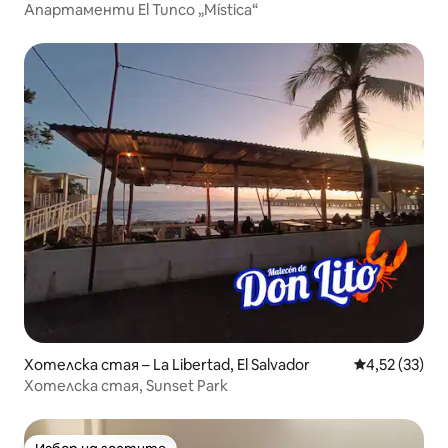
Апартаменти El Tunco „Mística“
Хотелска стая – La Libertad, El Salvador
Средна оценк
4,52 (33)
Хотелска стая, Sunset Park