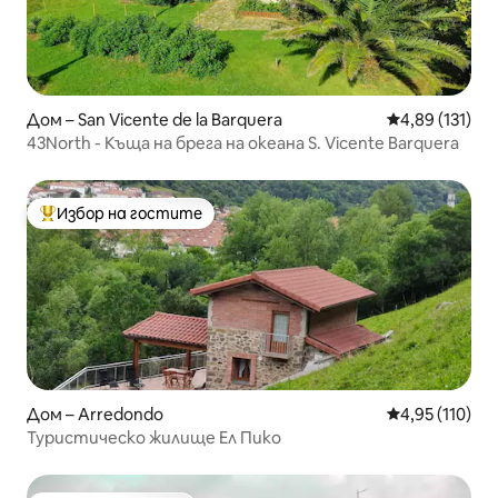
Дом – San Vicente de la Barquera
Средна оценка
4,89 (131)
43North - Къща на брега на океана S. Vicente Barquera
Избор на гостите
Най-популярен избор на гостите
Дом – Arredondo
Средна оценка
4,95 (110)
Туристическо жилище Ел Пико