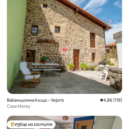
Ваканционна къща – Vejoris
Средна оценка
4,86 (119)
Casa Morey
Избор на гостите
Най-популярен избор на гостите