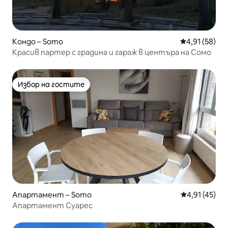
Кондо – Somo
Средна оценк
4,91 (58)
Красив партер с градина и гараж в центъра на Сомо
Избор на гостите
Избор на гостите
Апартамент – Somo
Средна оценк
4,91 (45)
Апартамент Суарес