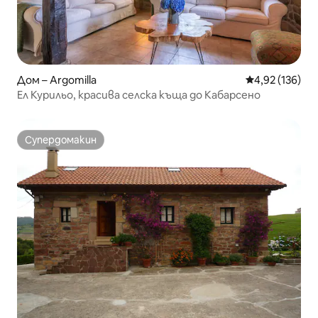
Дом – Argomilla
Средна оценка
4,92 (136)
Ел Курильо, красива селска къща до Кабарсено
Супердомакин
Супердомакин