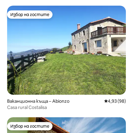
Избор на гостите
Избор на гостите
Ваканционна къща – Abionzo
Средна оценк
4,93 (98)
Casa rural Costalisa
Избор на гостите
Избор на гостите