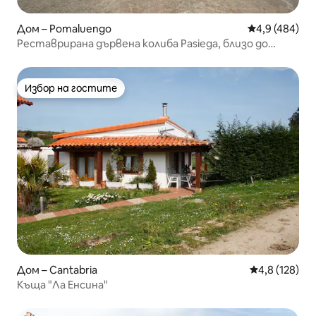
Дом – Pomaluengo
Средна оценк
4,9 (484)
Реставрирана дървена колиба Pasiega, близо до
всичко. С WI - FI.
Избор на гостите
Избор на гостите
Дом – Cantabria
Средна оценк
4,8 (128)
Къща "Ла Енсина"