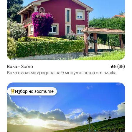
Вила – Somo
Средна оц
5 (35)
Вила с голяма градина на 9 минути пеша от плажа
Избор на гостите
Най-популярен избор на гостите