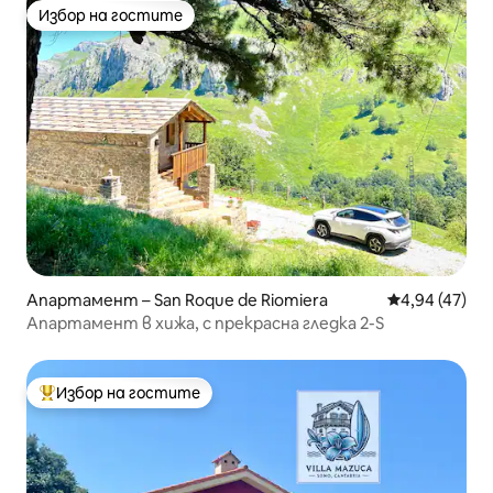
Избор на гостите
Избор на гостите
Апартамент – San Roque de Riomiera
Средна оценк
4,94 (47)
Апартамент в хижа, с прекрасна гледка 2-S
Избор на гостите
Най-популярен избор на гостите