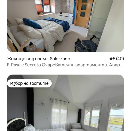
Жилище под наем – Solórzano
Средна оц
5 (40)
El Pasaje Secreto Очарователни апартаменти, Апар...
Избор на гостите
Избор на гостите