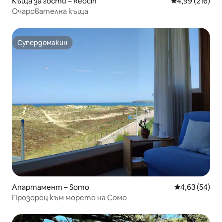
Къща за гости – Reocín
Средна оценка
4,99 (216)
Очарователна къща
Супердомакин
Супердомакин
Апартамент – Somo
Средна оценк
4,63 (54)
Прозорец към морето на Сомо