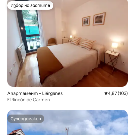
Избор на гостите
Избор на гостите
Апартамент – Liérganes
Средна оценка
4,87 (103)
El Rincón de Carmen
Супердомакин
Супердомакин