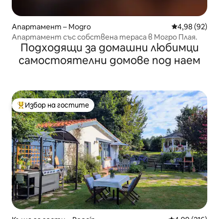
Апартамент – Mogro
Средна оценк
4,98 (92)
Апартамент със собствена тераса в Могро Плая.
Подходящи за домашни любимци
самостоятелни домове под наем
Избор на гостите
Най-популярен избор на гостите