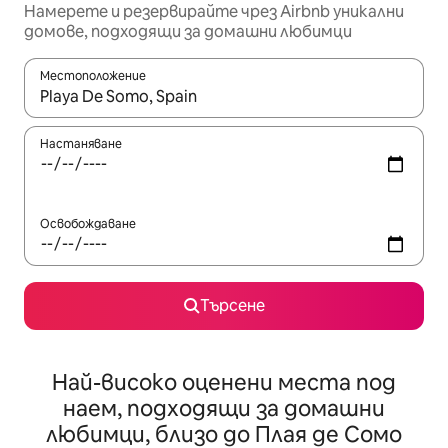
Намерете и резервирайте чрез Airbnb уникални
домове, подходящи за домашни любимци
Местоположение
Когато резултатите се покажат, използвайте клавишите 
Настаняване
Освобождаване
Търсене
Най-високо оценени места под
наем, подходящи за домашни
любимци, близо до Плая де Сомо