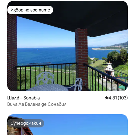
Избор на гостите
Избор на гостите
Шале́ – Sonabia
Средна оценка
4,81 (103)
Вила Ла Балена де Сонабия
Супердомакин
Супердомакин