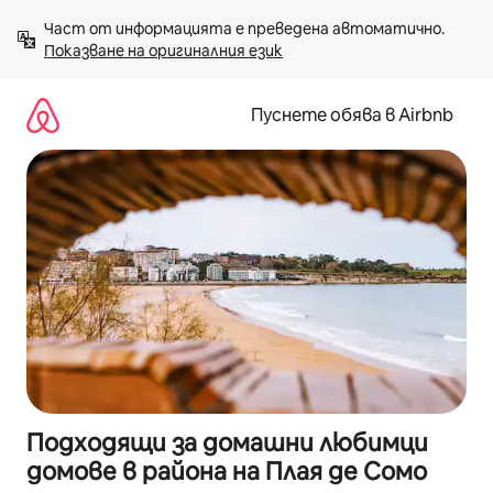
Пропускане
Част от информацията е преведена автоматично. 
към
Показване на оригиналния език
съдържанието
Пуснете обява в Airbnb
Подходящи за домашни любимци
домове в района на Плая де Сомо