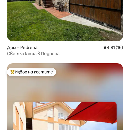
Дом – Pedreña
Средна оценк
4,81 (16)
Светла къща в Педрена
Избор на гостите
Най-популярен избор на гостите