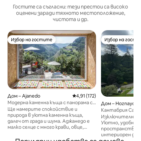
Гостите са съгласни: тези престои са високо
оценени заради тяхното местоположение,
чистота и др.
Избор на гостите
Избор на гости
Избор на гостите
Избор на гости
Дом – Ajanedo
Средна оценка: 4,91 от 5, 17
4,91 (172)
Модерна каменна къща с панорама с
Дом – Hoznayo
WIFI
Ще намерите спокойствие и
Кантабр
природа в уютна каменна къща,
Изключителна к
далеч от града и шума. Аджанедо е
Уютно, удобно и
малко селце с много крави, овце,
пространство с
кози, котки, кучета и около 30
интериорен диз
величествени гъши лешояда.
на функционалн