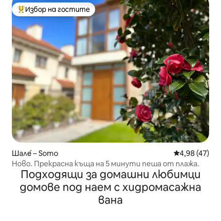
Избор на гостите
Най-популярен избор на гостите
Шале́ – Somo
Средна оценк
4,98 (47)
Ново. Прекрасна къща на 5 минути пеша от плажа.
Подходящи за домашни любимци
домове под наем с хидромасажна
вана