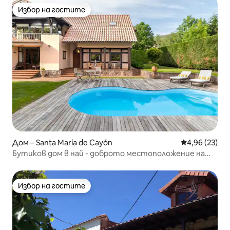
Избор на гостите
Избор на гостите
Дом – Santa María de Cayón
Средна оценк
4,96 (23)
Бутиков дом в най - доброто местоположение на
Кантабрия
Избор на гостите
Избор на гостите