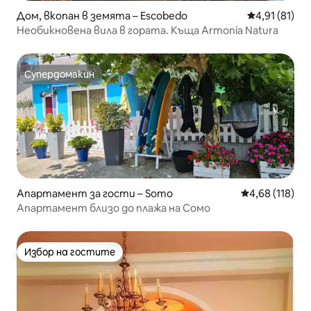
Дом, вкопан в земята – Escobedo
Средна оценк
4,91 (81)
Необикновена вила в гората. Къща Armonía Natura
Супердомакин
Супердомакин
Апартамент за гости – Somo
Средна оценка
4,68 (118)
Апартамент близо до плажа на Сомо
Избор на гостите
Избор на гостите