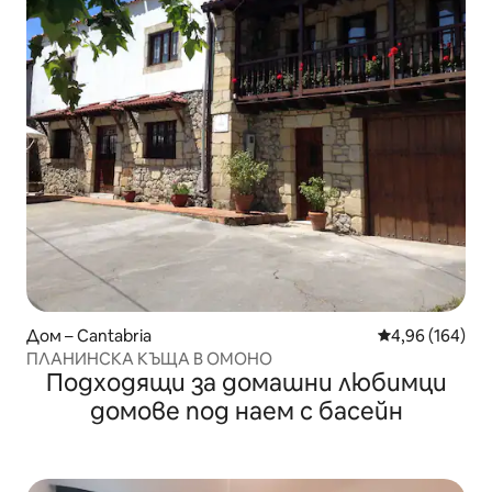
Дом – Cantabria
Средна оценка
4,96 (164)
ПЛАНИНСКА КЪЩА В ОМОНО
Подходящи за домашни любимци
домове под наем с басейн