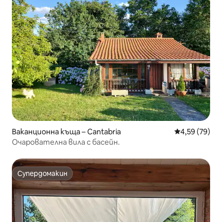
Ваканционна къща – Cantabria
Средна оценк
4,59 (79)
Очарователна вила с басейн.
Супердомакин
Супердомакин