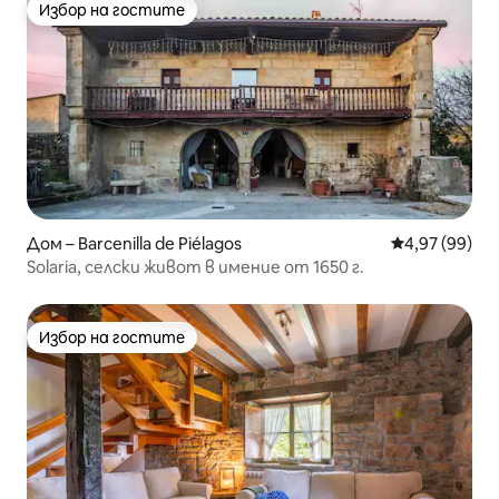
Избор на гостите
Избор на гостите
Дом – Barcenilla de Piélagos
Средна оценк
4,97 (99)
Solaria, селски живот в имение от 1650 г.
Избор на гостите
Избор на гостите