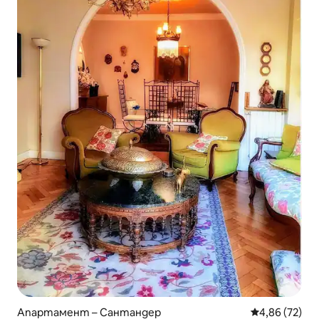
Апартамент – Сантандер
Средна оценк
4,86 (72)