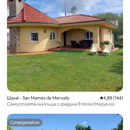
Шале́ – San Mamés de Meruelo
Средна оценка
4,89 (144)
Самостоятелна къща с градина в Ноха (Меруело)
Супердомакин
Супердомакин