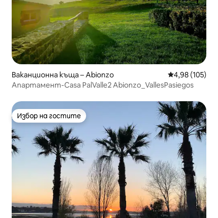
Ваканционна къща – Abionzo
Средна оценка
4,98 (105)
Апартамент-Casa PalValle2 Abionzo_VallesPasiegos
Избор на гостите
Избор на гостите