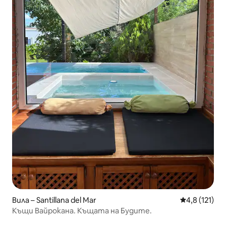
Вила – Santillana del Mar
Средна оценк
4,8 (121)
Къщи Вайрокана. Къщата на Будите.