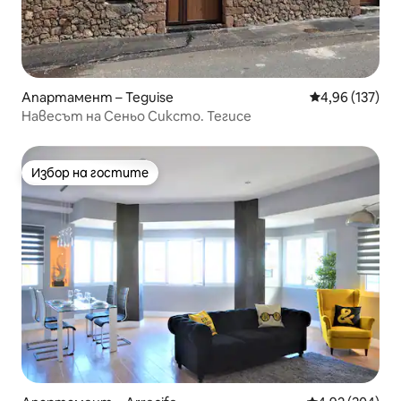
Апартамент – Teguise
Средна оценка
4,96 (137)
Навесът на Сеньо Сиксто. Тегисе
Избор на гостите
Избор на гостите