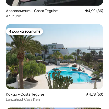
Апартамент – Costa Teguise
Средна оценк
4,99 (86)
Алисиос
Избор на гостите
Избор на гостите
Кондо – Costa Teguise
Средна оценк
4,78 (50)
Lanzahost Casa Ken