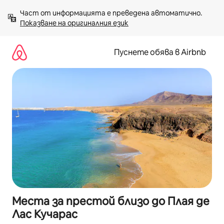
Пропускане
Част от информацията е преведена автоматично. 
към
Показване на оригиналния език
съдържанието
Пуснете обява в Airbnb
Места за престой близо до Плая де
Лас Кучарас