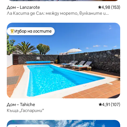
Дом – Lanzarote
Средна оценка
4,98 (153)
Ла Касита де Сал: между морето, вулканите и
солените равнини!
Избор на гостите
Най-популярен избор на гостите
Дом – Tahiche
Средна оценка
4,91 (107)
Къща „Гаспарини“