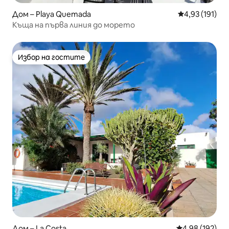
Дом – Playa Quemada
Средна оценка
4,93 (191)
Къща на първа линия до морето
Избор на гостите
Избор на гостите
Дом – La Costa
Средна оценка
4,98 (192)