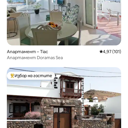
Апартамент – Тіас
Средна оценка
4,97 (101)
Апартамент Doramas Sea
Избор на гостите
Най-популярен избор на гостите