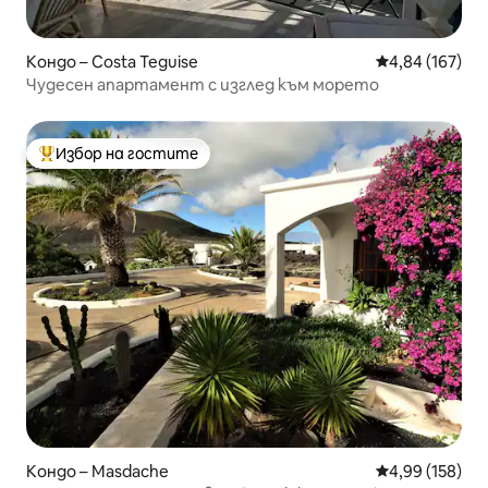
Кондо – Costa Teguise
Средна оценка
4,84 (167)
Чудесен апартамент с изглед към морето
Избор на гостите
Най-популярен избор на гостите
Кондо – Masdache
Средна оценка
4,99 (158)