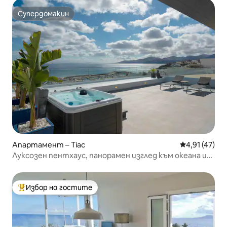
Супердомакин
Супердомакин
Апартамент – Тіас
Средна оценк
4,91 (47)
Луксозен пентхаус, панорамен изглед към океана и
джакузи
Избор на гостите
Най-популярен избор на гостите