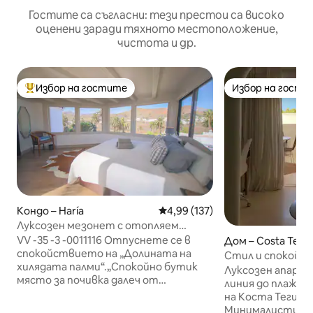
Гостите са съгласни: тези престои са високо
оценени заради тяхното местоположение,
чистота и др.
Избор на гостите
Избор на гости
Най-популярен избор на гостите
Избор на гости
Кондо – Haría
Средна оценка: 4,99 от 5, 137
4,99 (137)
Луксозен мезонет с отопляем
басейн (30°C), климатик, изглед към
VV -35 -3 -0011116 Отпуснете се в
Дом – Costa Tegu
Хариа
спокойствието на „Долината на
Стил и спокойст
хилядата палми“.„Спокойно бутик
морето
Луксозен апарт
място за почивка далеч от
линия до плажа 
туристическите тълпи, но на
на Коста Тегизе.
10 минути пеша от страхотни
Минималистични