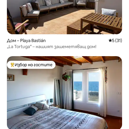
Дом – Playa Bastián
Средна оц
5 (31)
„La Tortuga“ – нашият зашеметяващ дом!
Избор на гостите
Най-популярен избор на гостите