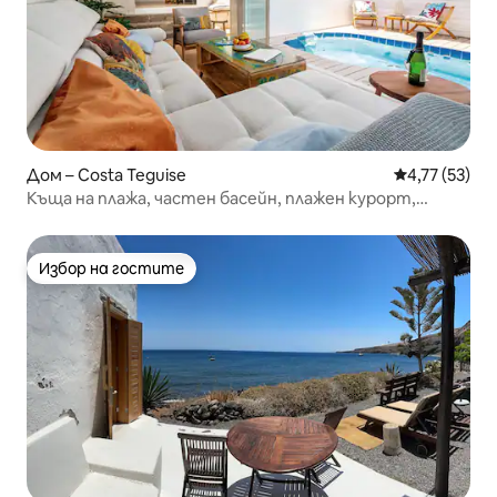
Дом – Costa Teguise
Средна оценк
4,77 (53)
Къща на плажа, частен басейн, плажен курорт,
изглед към морето
Избор на гостите
Избор на гостите