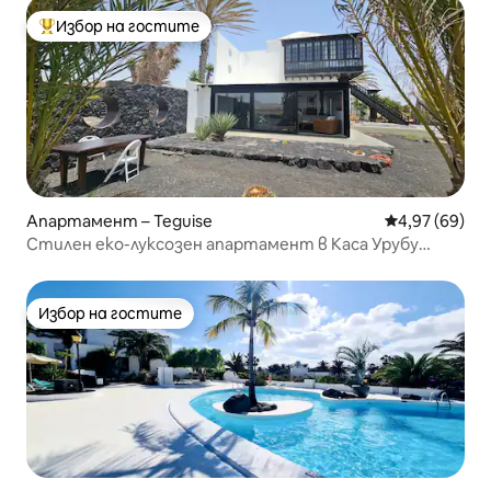
Избор на гостите
Най-популярен избор на гостите
Апартамент – Teguise
Средна оценк
4,97 (69)
Стилен еко-луксозен апартамент в Каса Урубу
Назарет
Избор на гостите
Избор на гостите