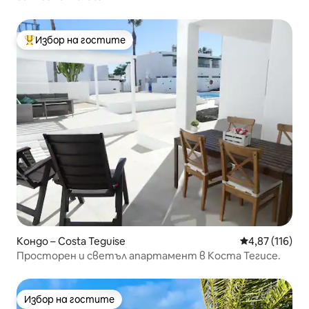
Избор на гостите
Най-популярен избор на гостите
Кондо – Costa Teguise
Средна оценка
4,87 (116)
Просторен и светъл апартамент в Коста Тегисе.
Избор на гостите
Избор на гостите