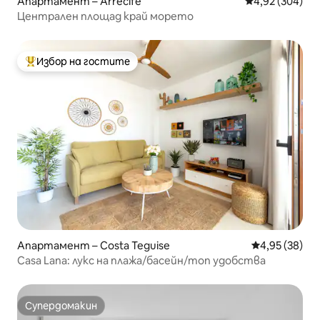
Апартамент – Arrecife
Средна оценка
4,92 (304)
Централен площад край морето
Избор на гостите
Най-популярен избор на гостите
Апартамент – Costa Teguise
Средна оценк
4,95 (38)
Casa Lana: лукс на плажа/басейн/топ удобства
Супердомакин
Супердомакин