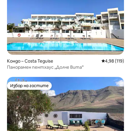
Кондо – Costa Teguise
Средна оценка
4,98 (119)
Панорамен пентхаус „Долче Вита“
Избор на гостите
Избор на гостите