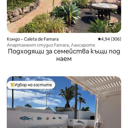
Кондо – Caleta de Famara
Средна оценка
4,94 (306)
Апартамент студио Famara, Лансароте
Подходящи за семейства къщи под
наем
Избор на гостите
Най-популярен избор на гостите