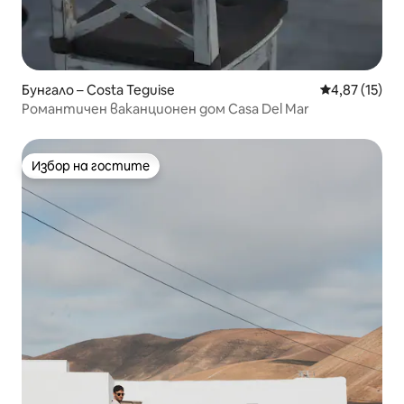
Бунгало – Costa Teguise
Средна оценк
4,87 (15)
Романтичен ваканционен дом Casa Del Mar
Избор на гостите
Избор на гостите