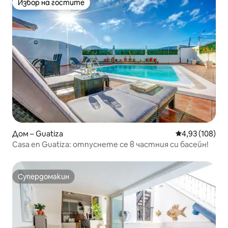
Избор на гостите
Избор на гостите
Дом – Guatiza
Средна оценка
4,93 (108)
Casa en Guatiza: отпуснете се в частния си басейн!
Супердомакин
Супердомакин