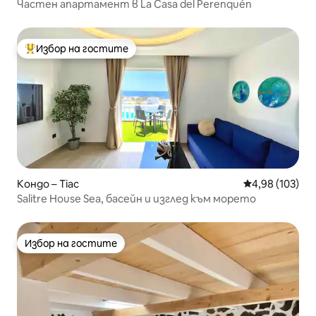
Частен апартамент в La Casa del Perenquén
Избор на гостите
Най-популярен избор на гостите
Кондо – Тіас
Средна оценка
4,98 (103)
Salitre House Sea, басейн и изглед към морето
Избор на гостите
Избор на гостите