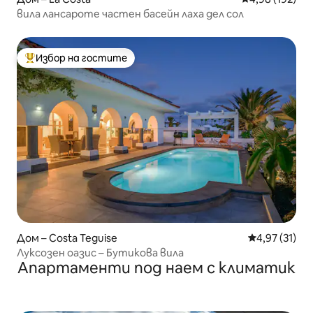
вила лансароте частен басейн лаха дел сол
Избор на гостите
Най-популярен избор на гостите
Дом – Costa Teguise
Средна оценк
4,97 (31)
Луксозен оазис – Бутикова вила
Апартаменти под наем с климатик