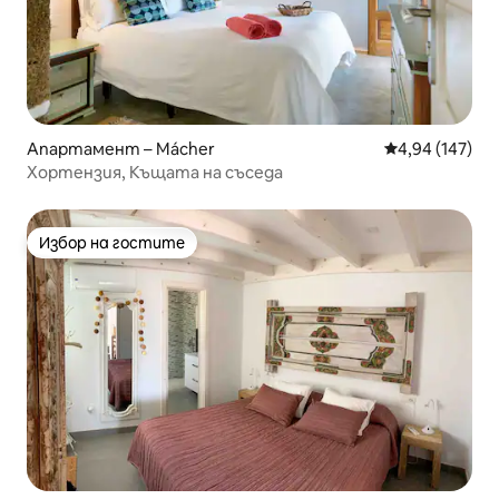
Апартамент – Mácher
Средна оценка
4,94 (147)
Хортензия, Къщата на съседа
Избор на гостите
Избор на гостите