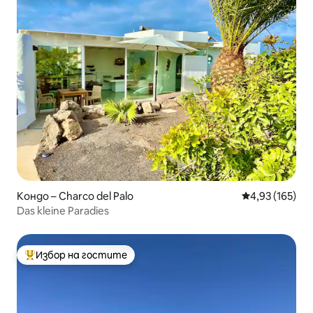
Кондо – Charco del Palo
Средна оценка
4,93 (165)
Das kleine Paradies
Избор на гостите
Най-популярен избор на гостите