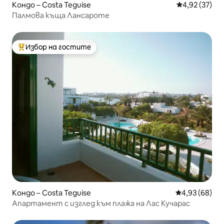
Кондо – Costa Teguise
Средна оценк
4,92 (37)
Палмова къща Лансароте
Избор на гостите
Най-популярен избор на гостите
Кондо – Costa Teguise
Средна оценк
4,93 (68)
Апартамент с изглед към плажа на Лас Кучарас