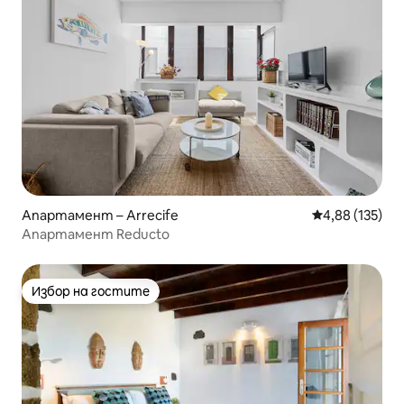
Апартамент – Arrecife
Средна оценка
4,88 (135)
Апартамент Reducto
Избор на гостите
Избор на гостите