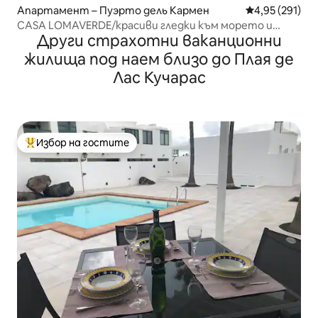
Апартамент – Пуэрто дель Кармен
Средна оценка
4,95 (291)
CASA LOMAVERDE/красиви гледки към морето и
Други страхотни ваканционни
басейна
жилища под наем близо до Плая де
Лас Кучарас
Избор на гостите
Най-популярен избор на гостите