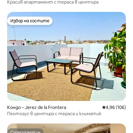
Красив апартамент с тераса в центъра
Избор на гостите
Избор на гостите
Кондо – Jerez de la Frontera
Средна оценка
4,96 (106)
Пентхаус в центъра с тераса и климатик
Супердомакин