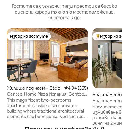
Гостите са съгласни: тези престои са високо
оценени заради тяхното местоположение,
чистота и др.
Избор на гостите
Избор на гос
Избор на гостите
Най-популярен 
Жилище под наем – Cádiz
Средна оценка: 4,94 от 5, 365
4,94 (365)
Genteel Home Plaza Испания, Genteel
Апартамент – C
Home Plaz...
This magnificent two-bedrooms
Апартамент Ла 
apartament is inside of a renovated
Насладете се на
building where traditional architectural
изживяване в съ
elements had been conserved such as
и оживен карнав
exposed wooden beams on its high
Виня, на 2 минут
ceiling and "ostionera" stones, typical
живописния плаж