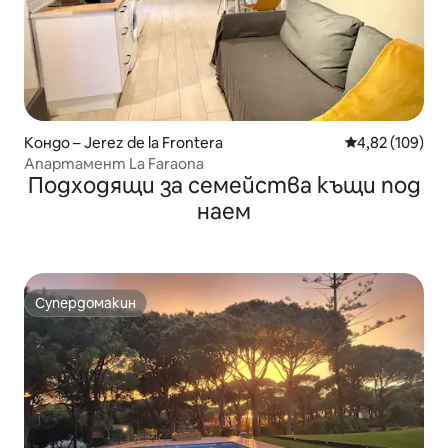
Кондо – Jerez de la Frontera
Средна оценка
4,82 (109)
Апартамент La Faraona
Подходящи за семейства къщи под
наем
Супердомакин
Супердомакин