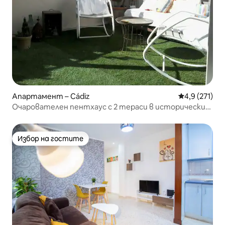
Апартамент – Cádiz
Средна оценк
4,9 (271)
Очарователен пентхаус с 2 тераси в историческия
център
Избор на гостите
Избор на гостите