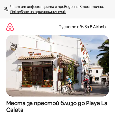
Пропускане
Част от информацията е преведена автоматично. 
към
Показване на оригиналния език
съдържанието
Пуснете обява в Airbnb
Места за престой близо до Playa La
Caleta