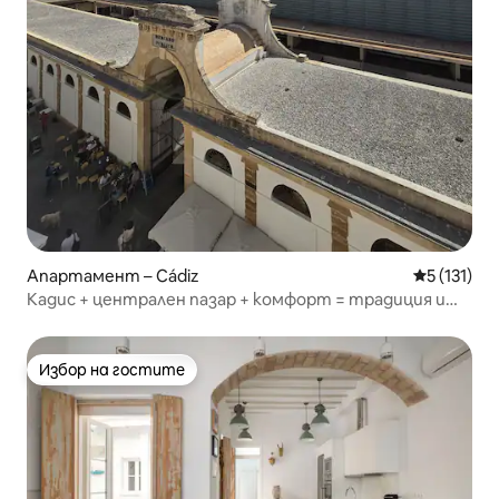
Апартамент – Cádiz
Средна оце
5 (131)
Кадис + централен пазар + комфорт = традиция и
радост
Избор на гостите
Избор на гостите