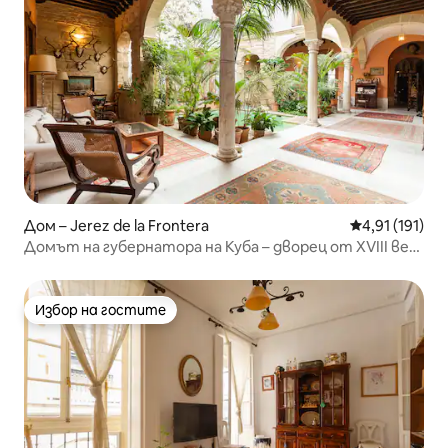
Дом – Jerez de la Frontera
Средна оценка
4,91 (191)
Домът на губернатора на Куба – дворец от XVIII век
XVIII
Избор на гостите
Избор на гостите