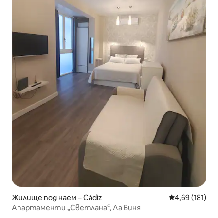
Жилище под наем – Cádiz
Средна оценка
4,69 (181)
Апартаменти „Светлана“, Ла Виня