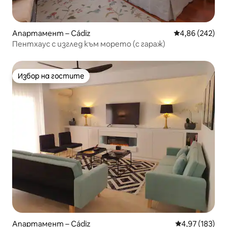
Апартамент – Cádiz
Средна оценка
4,86 (242)
Пентхаус с изглед към морето (с гараж)
Избор на гостите
Избор на гостите
Апартамент – Cádiz
Средна оценка
4,97 (183)