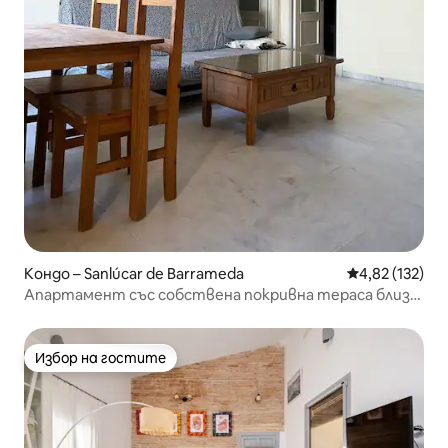
Кондо – Sanlúcar de Barrameda
Средна оценка
4,82 (132)
Апартамент със собствена покривна тераса близо
до плажа
Избор на гостите
Избор на гостите