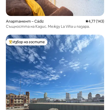
Апартамент – Cádiz
Средна оценка
4,77 (143)
Същността на Кадис. Между La Viña и пазара.
Избор на гостите
Най-популярен избор на гостите