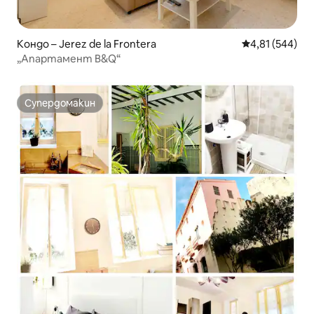
Кондо – Jerez de la Frontera
Средна оценка
4,81 (544)
„Апартамент B&Q“
Супердомакин
Супердомакин