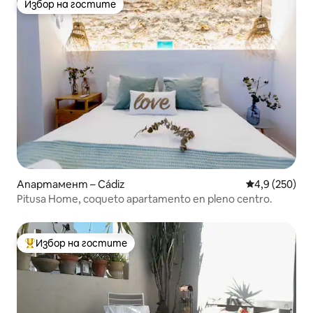
Избор на гостите
Избор на гостите
Апартамент – Cádiz
Средна оценк
4,9 (250)
Pitusa Home, coqueto apartamento en pleno centro.
Избор на гостите
Най-популярен избор на гостите