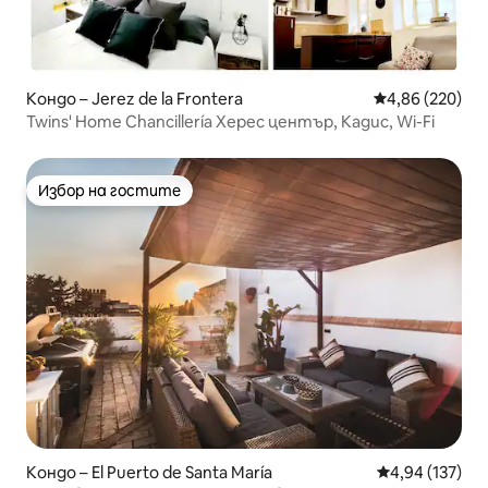
Кондо – Jerez de la Frontera
Средна оценка
4,86 (220)
Twins' Home Chancillería Херес център, Кадис, Wi-Fi
Избор на гостите
Избор на гостите
Кондо – El Puerto de Santa María
Средна оценка
4,94 (137)