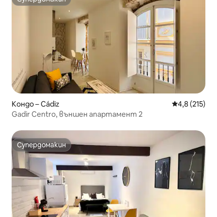
Супердомакин
Кондо – Cádiz
Средна оценк
4,8 (215)
Gadir Centro, външен апартамент 2
Супердомакин
Супердомакин