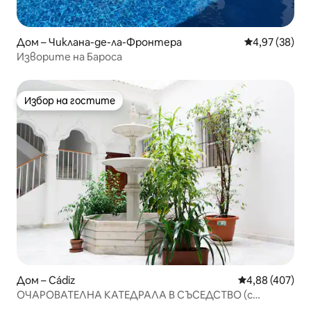
Дом – Чиклана-де-ла-Фронтера
Средна оценк
4,97 (38)
Изворите на Бароса
Избор на гостите
Избор на гостите
Дом – Cádiz
Средна оценка
4,88 (407)
ОЧАРОВАТЕЛНА КАТЕДРАЛА В СЪСЕДСТВО (с
включен гараж)