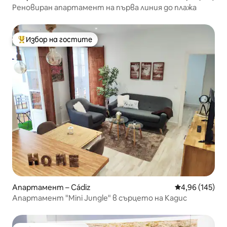
Реновиран апартамент на първа линия до плажа
Избор на гостите
Най-популярен избор на гостите
Апартамент – Cádiz
Средна оценка
4,96 (145)
Апартамент "Mini Jungle" в сърцето на Кадис