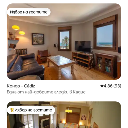
Избор на гостите
Избор на гостите
Кондо – Cádiz
Средна оценк
4,86 (93)
Една от най-добрите гледки в Кадис
Избор на гостите
Най-популярен избор на гостите