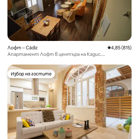
Лофт – Cádiz
Средна оценка
4,85 (815)
Апартамент Лофт в центъра на Кадис.
ФАНТАСТИЧЕН!
Избор на гостите
Избор на гостите