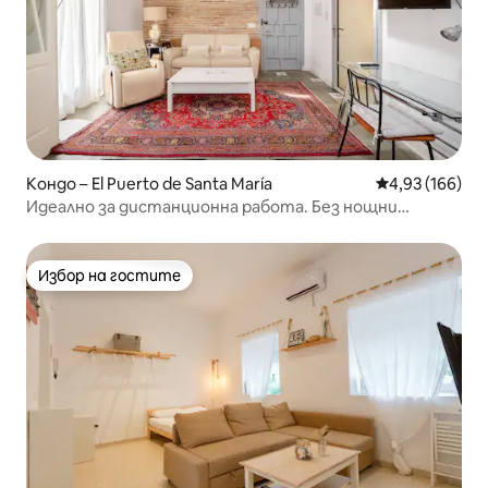
Кондо – El Puerto de Santa María
Средна оценка
4,93 (166)
Идеално за дистанционна работа. Без нощни
шумове.
Избор на гостите
Избор на гостите