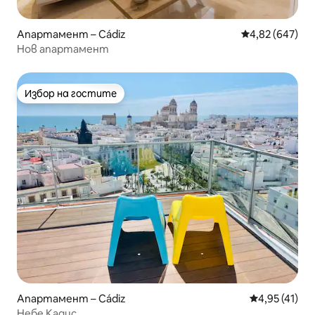
Апартамент – Cádiz
Средна оценка
4,82 (647)
Нов апартамент
Избор на гостите
Избор на гостите
Апартамент – Cádiz
Средна оценк
4,95 (41)
Небе Кадис