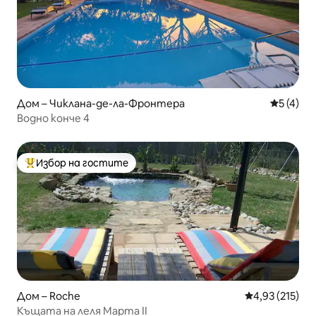
Дом – Чиклана-де-ла-Фронтера
Средна о
5 (4)
Водно конче 4
Избор на гостите
Най-популярен избор на гостите
Дом – Roche
Средна оценка
4,93 (215)
Къщата на леля Марта II