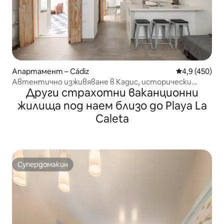
Апартамент – Cádiz
Средна оценк
4,9 (450)
Автентично изживяване в Кадис, исторически
Други страхотни ваканционни
център
жилища под наем близо до Playa La
Caleta
Супердомакин
Супердомакин