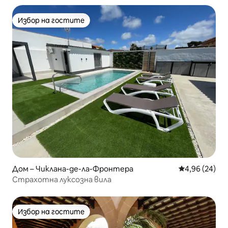
Избор на гостите
Избор на гостите
Дом – Чиклана-де-ла-Фронтера
Средна оценк
4,96 (24)
Страхотна луксозна вила
Избор на гостите
Избор на гостите