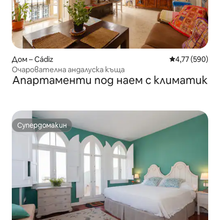
Дом – Cádiz
Средна оценка
4,77 (590)
Очарователна андалуска къща
Апартаменти под наем с климатик
Супердомакин
Супердомакин