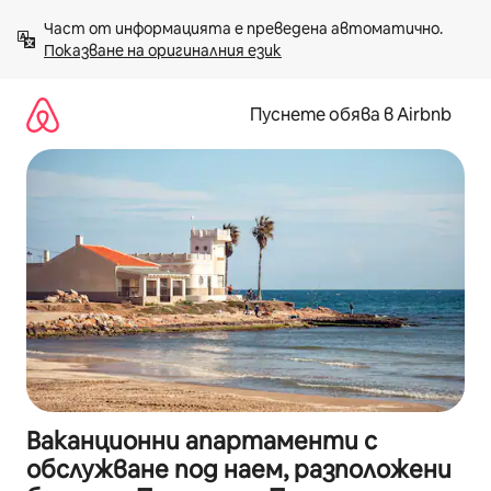
Пропускане
Част от информацията е преведена автоматично. 
към
Показване на оригиналния език
съдържанието
Пуснете обява в Airbnb
Ваканционни апартаменти с
обслужване под наем, разположени