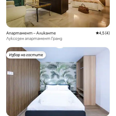
Апартамент – Аликанте
Средна оце
4,5 (4)
Луксозен апартамент Гранд
Избор на гостите
Избор на гостите