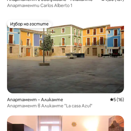
Апартаменти Carlos Alberto 1
Избор на гостите
Избор на гостите
Апартамент – Аликанте
Средна оц
5 (16)
Апартамент в Аликанте "La casa Azul"