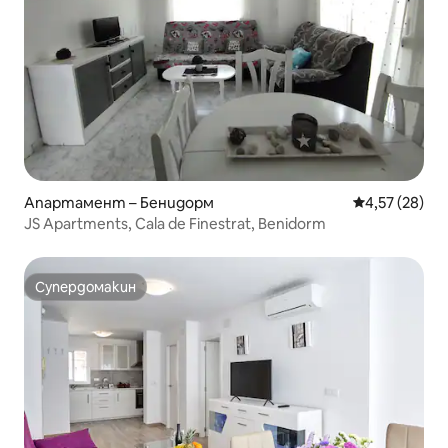
Апартамент – Бенидорм
Средна оценк
4,57 (28)
JS Apartments, Cala de Finestrat, Benidorm
Супердомакин
Супердомакин