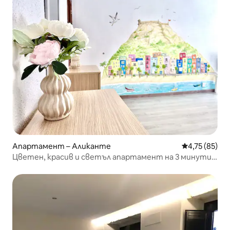
Апартамент – Аликанте
Средна оценк
4,75 (85)
Цветен, красив и светъл апартамент на 3 минути
от плажа, 105 кв. м