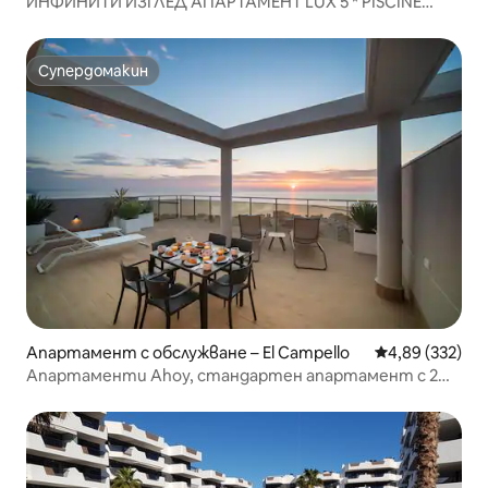
ИНФИНИТИ ИЗГЛЕД АПАРТАМЕНТ LUX 5 * PISCINE
CHAUFFÉE
Супердомакин
Супердомакин
Апартамент с обслужване – El Campello
Средна оценка
4,89 (332)
Апартаменти Ahoy, стандартен апартамент с 2
спални...