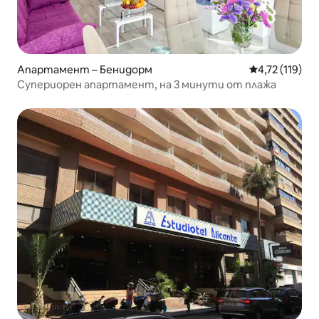
Апартамент – Бенидорм
Средна оценка
4,72 (119)
Супериорен апартамент, на 3 минути от плажа