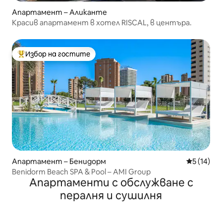
Апартамент – Аликанте
Красив апартамент в хотел RISCAL, в центъра.
Избор на гостите
Най-популярен избор на гостите
Апартамент – Бенидорм
Средна оц
5 (14)
Benidorm Beach SPA & Pool – AMI Group
Апартаменти с обслужване с
пералня и сушилня