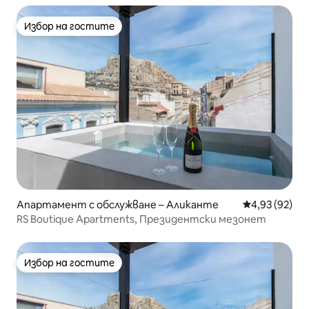
Избор на гостите
Избор на гостите
Апартамент с обслужване – Аликанте
Средна оценк
4,93 (92)
RS Boutique Apartments, Президентски мезонет
Избор на гостите
Избор на гостите