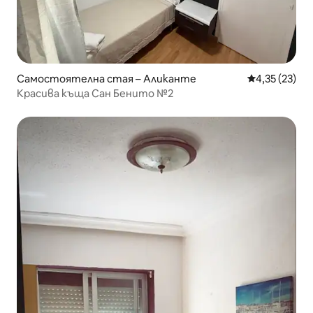
Самостоятелна стая – Аликанте
Средна оценк
4,35 (23)
Красива къща Сан Бенито №2