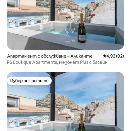
Апартамент с обслужване – Аликанте
Средна оценк
4,93 (92)
RS Boutique Apartments, мезонет Plus с басейн
Избор на гостите
Избор на гостите