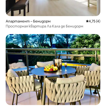
Апартамент – Бенидорм
Средна оцен
4,75 (4)
Просторная квартира Ла Кала де Бенидорм