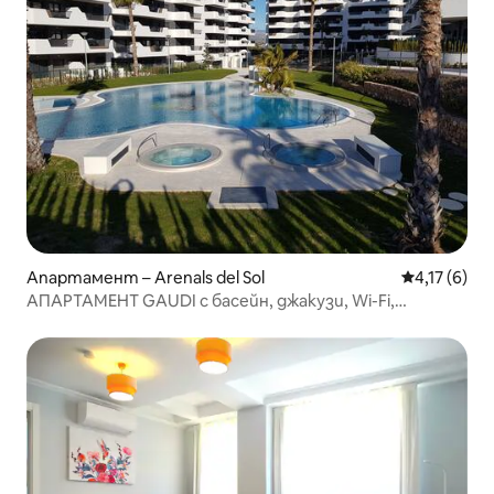
Апартамент – Arenals del Sol
Средна оцен
4,17 (6)
АПАРТАМЕНТ GAUDI с басейн, джакузи, Wi-Fi,
обслужване