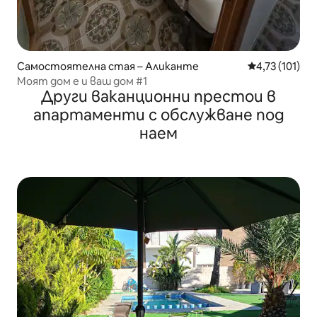
Самостоятелна стая – Аликанте
Средна оценка
4,73 (101)
Моят дом е и ваш дом #1
Други ваканционни престои в
апартаменти с обслужване под
наем