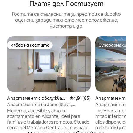
Платя дел Постигует
Гостите са съгласни: тези престои са високо
оценени заради тяхното местоположение,
чистота и др.
Избор на гостите
Супердомакин
Избор на гостите
Супердомакин
Апартамент с обслужване
Средна оценка: 4,91 от 5, 85
4,91 (85)
Апартамент с о
– Аликанте
не – El Campello
Апартаменти на Jome Stays,
Апартаменти A
Апартамент със спал...
апартамент с 1 с
Moderno, accesible y amplio
Los Apartamentos 
apartamento en Alicante, ideal para
mitad inferior del 
familias o trabajadores remotos. Situado
ellos dispone de s
cerca del Mercado Central, este espacio
o de tarde) y con 