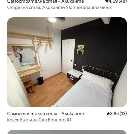
Самостоятелна стая – Аликанте
Средна оценк
4,69 (48)
Отделна стая. Аликанте Уютен апартамент
Самостоятелна стая – Аликанте
Средна оценк
3,85 (13)
красива къща Сан Бенито #1