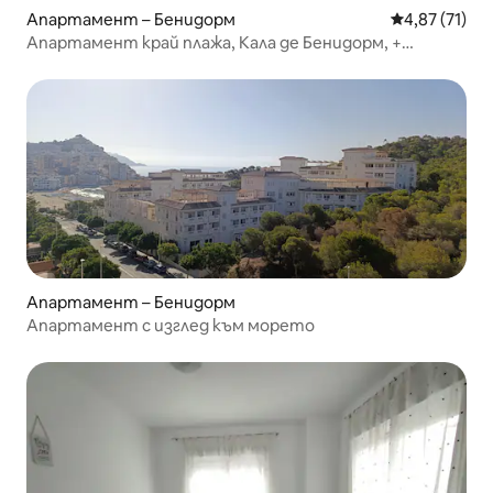
Апартамент – Бенидорм
Средна оценк
4,87 (71)
Апартамент край плажа, Кала де Бенидорм, +
паркинг
Апартамент – Бенидорм
Апартамент с изглед към морето