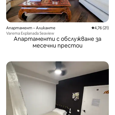
Апартамент – Аликанте
Средна оценк
4,76 (21)
Varema Explanada Seaview
Апартаменти с обслужване за
месечни престои