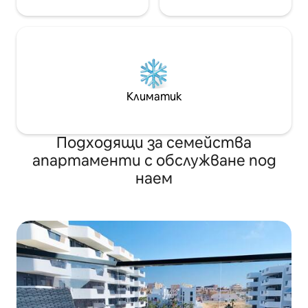
🛌 Para un máximo de 2 huéspedes solo
preparamos sofá cama bajo petición.
Sábanas y toallas extras para estancias
de 7 días o menos supondrán un coste
extra. Podrás solicitar una limpieza extra
durante tu estadía por un precio
adicional.
Климатик
Подходящи за семейства
апартаменти с обслужване под
наем