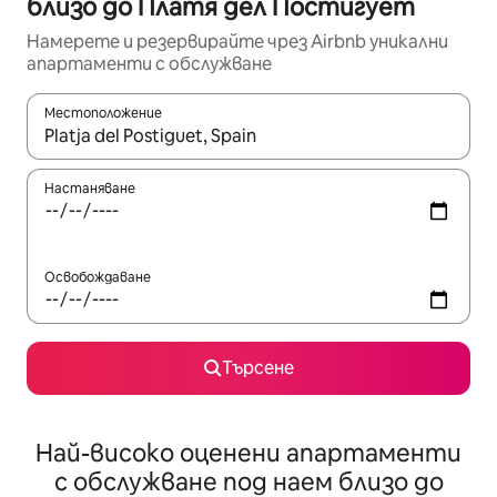
близо до Платя дел Постигует
Намерете и резервирайте чрез Airbnb уникални
апартаменти с обслужване
Местоположение
Когато резултатите се покажат, използвайте клавишите 
Настаняване
Освобождаване
Търсене
Най-високо оценени апартаменти
с обслужване под наем близо до