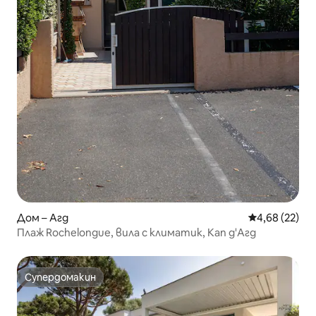
Дом – Агд
Средна оценк
4,68 (22)
Плаж Rochelongue, вила с климатик, Кап д'Агд
Супердомакин
Супердомакин