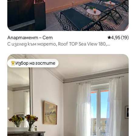
Апартамент – Сет
Средна оценк
4,95 (19)
С изглед към морето, Roof TOP Sea View 180,
солариум, климатик
Избор на гостите
Най-популярен избор на гостите