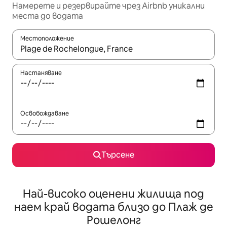
Намерете и резервирайте чрез Airbnb уникални
места до водата
Местоположение
Когато резултатите се покажат, използвайте клавишите 
Настаняване
Освобождаване
Търсене
Най-високо оценени жилища под
наем край водата близо до Плаж де
Рошелонг