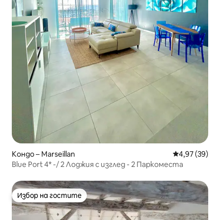
Кондо – Marseillan
Средна оценк
4,97 (39)
Blue Port 4* -/ 2 Лоджия с изглед - 2 Паркоместа
Избор на гостите
Избор на гостите