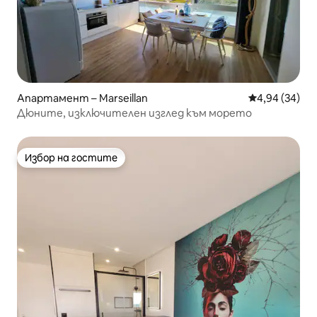
Апартамент – Marseillan
Средна оценк
4,94 (34)
Дюните, изключителен изглед към морето
Избор на гостите
Избор на гостите