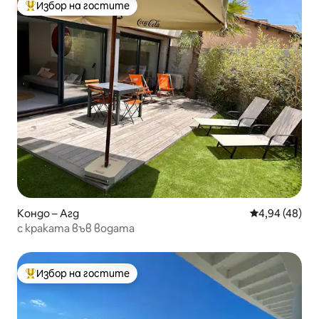
Избор на гостите
Най-популярен избор на гостите
Кондо – Агд
Средна оценк
4,94 (48)
с краката във водата
Избор на гостите
Най-популярен избор на гостите