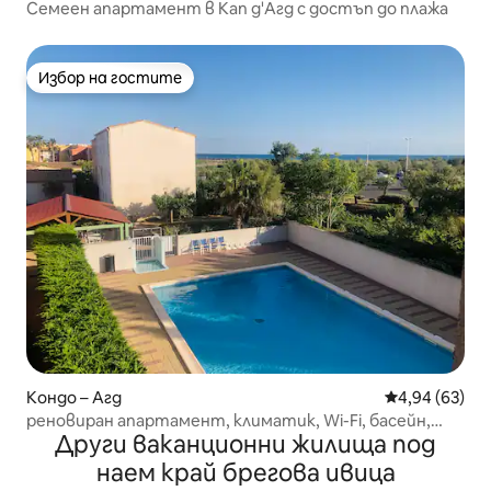
Семеен апартамент в Кап д'Агд с достъп до плажа
Избор на гостите
Избор на гостите
Кондо – Агд
Средна оценк
4,94 (63)
реновиран апартамент, климатик, Wi-Fi, басейн,
Други ваканционни жилища под
асансьор
наем край брегова ивица