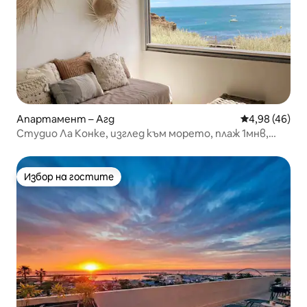
Апартамент – Агд
Средна оценк
4,98 (46)
Студио Ла Конке, изглед към морето, плаж 1мнв,
тих район
Избор на гостите
Избор на гостите