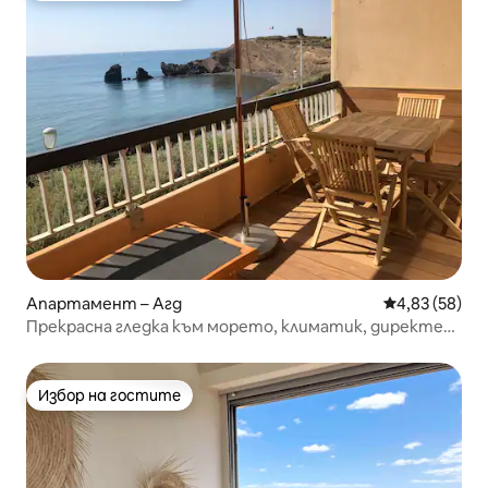
Апартамент – Агд
Средна оценк
4,83 (58)
Прекрасна гледка към морето, климатик, директен
достъп до плажа
Избор на гостите
Избор на гостите