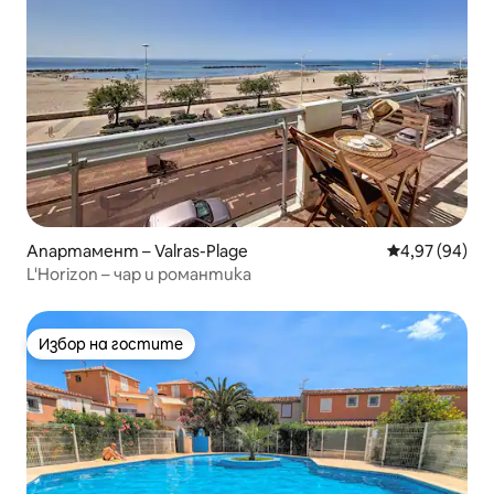
Апартамент – Valras-Plage
Средна оценк
4,97 (94)
L'Horizon – чар и романтика
Избор на гостите
Избор на гостите