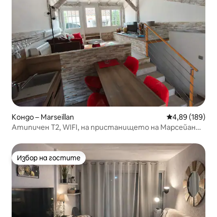
Кондо – Marseillan
Средна оценка
4,89 (189)
Атипичен T2, WIFI, на пристанището на Марсейан
Ле Галава
Избор на гостите
Избор на гостите