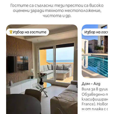
Гостите са съгласни: тези престои са високо
оценени заради тяхното местоположение,
чистота и др.
Избор на гостите
Избор на гости
Най-популярен избор на гостите
Избор на гости
Дом – Агд
Вила за 8 души, н
басейн и джакузи
Обзаведено тур
маса
класифицирано с 
France). Новопо
м от плажа с ото
от април до окто