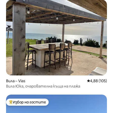
Вила – Vias
Средна оценка
4,88 (105)
Вила Юка, очарователна къща на плажа
Избор на гостите
Най-популярен избор на гостите