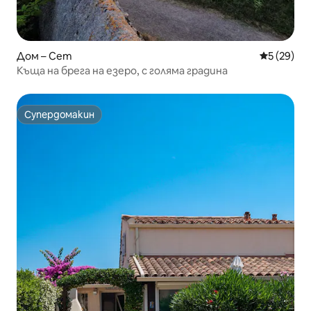
Дом – Сет
Средна оц
5 (29)
Къща на брега на езеро, с голяма градина
Супердомакин
Супердомакин