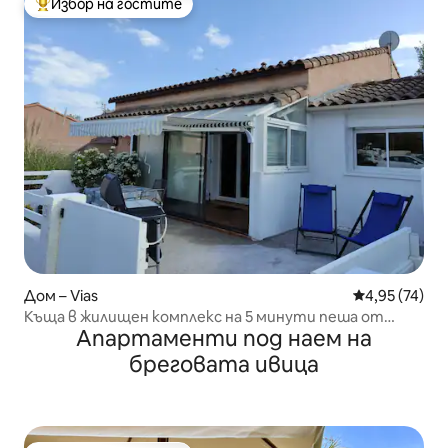
Избор на гостите
Най-популярен избор на гостите
Дом – Vias
Средна оценк
4,95 (74)
Къща в жилищен комплекс на 5 минути пеша от
Апартаменти под наем на
морето
бреговата ивица