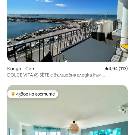
Кондо – Сет
Средна оценка
4,94 (113)
DOLCE VITA @ SÈTE с вълшебна гледка към
пристанището
Избор на гостите
Най-популярен избор на гостите