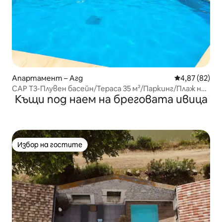
Апартамент – Агд
Средна оценк
4,87 (82)
CAP T3-Плувен басейн/Тераса 35 м²/Паркинг/Плаж на
Къщи под наем на бреговата ивица
3 мин
Избор на гостите
Избор на гостите