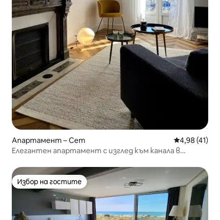
Апартамент – Сет
Средна оценк
4,98 (41)
Елегантен апартамент с изглед към канала в
сърцето на Сет
Избор на гостите
Избор на гостите