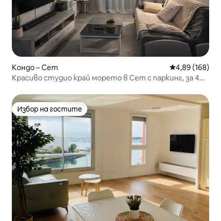
Кондо – Сет
Средна оценка
4,89 (168)
Красиво студио край морето в Сет с паркинг, за 4
души
Избор на гостите
Избор на гостите