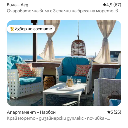
Вила – Агд
Средна оцен
4,9 (67)
Очарователна вила с 3 спални на брега на морето, в
непосредствена близост до защитена зона Natura
2000
Избор на гостите
Най-популярен избор на гостите
Апартамент – Нарбон
Средна оц
5 (25)
Край морето - дизайнерски дуплекс - почивка -
паркинг