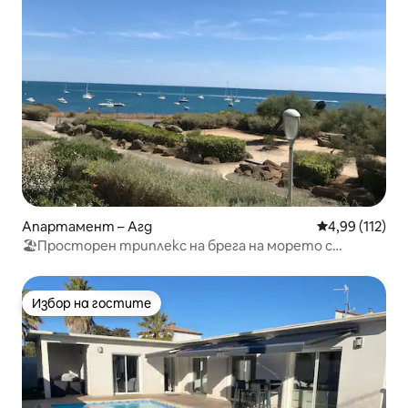
Апартамент – Агд
Средна оценка
4,99 (112)
🏖Просторен триплекс на брега на морето с
невероятна гледка🏖
Избор на гостите
Избор на гостите