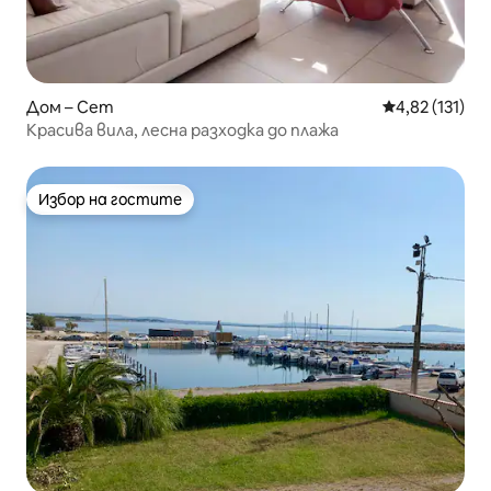
Дом – Сет
Средна оценка
4,82 (131)
Красива вила, лесна разходка до плажа
Избор на гостите
Избор на гостите