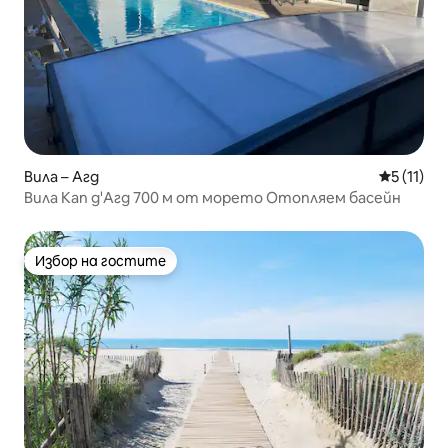
Вила – Агд
Средна оц
5 (11)
Вила Кап д'Агд 700 м от морето Отопляем басейн
Избор на гостите
Избор на гостите