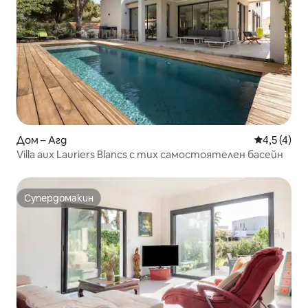
Дом – Агд
Средна оце
4,5 (4)
Villa aux Lauriers Blancs с тих самостоятелен басейн
Супердомакин
Супердомакин