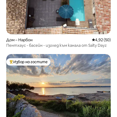
Дом – Нарбон
Средна оценк
4,92 (50)
Пентхаус - басейн - изглед към канала от Salty Dayz
Избор на гостите
Най-популярен избор на гостите