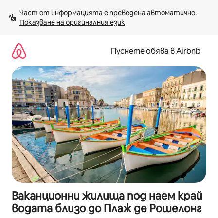
Пропускане
Част от информацията е преведена автоматично. 
към
Показване на оригиналния език
съдържанието
Пуснете обява в Airbnb
Ваканционни жилища под наем край
водата близо до Плаж де Рошелонг