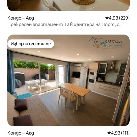
Кондо – Агд
Средна оценка
4,93 (229)
Прекрасен апартамент T2 в центъра на Порт, с
изглед към морето и Кап д'Агд
Избор на гостите
Избор на гостите
Кондо – Агд
Средна оценк
4,93 (111)