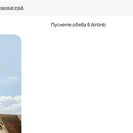
налния език
Пуснете обява в Airbnb
окосване или плъзгане.