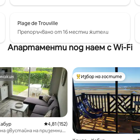
Plage de Trouville
Препоръчвано от 16 местни жители
Апартаменти под наем с Wi-Fi
омакин
Избор на гостите
омакин
Най-популярен избор на гос
Кабур
Средна оценка: 4,81 от 5, 152 отзива
4,81 (152)
на двустайна на приземния
 300 м от плажа