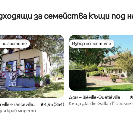
дходящи за семейства къщи под н
 на гостите
Избор на гостите
улярен избор на гостите
Избор на гостите
Дом – Biéville-Quétiéville
С
Къща „Jardin Gaillard“ с голя
ville-Franceville-P
Средна оценка: 4,95 от 5, 354 отзива
4,95 (354)
ция край морето