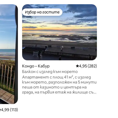
Дом – Pi
Избор на гостите
Избор 
тите
Избор на гостите
Избор 
Къщата 
Авеню
Намира 
собстве
градина,
Очарова
обстано
и в под
малко с
Намерет
насладе
Кондо – Кабур
Средна оценка: 4,95 
4,95 (282)
семейств
морето.
Балкон с изглед към морето
междуна
Апартамент с площ 41 м², с изглед
няколко
към морето, разположен на 5 минути
рестора
пеша от казиното и центъра на
Пешеход
града, на първия етаж на жилище със
дървета
самостоятелна кутия.
Pays d'A
Апартаментът, напълно реновиран
през 2020 г., включва всекидневна
редна оценка: 4,99 от 5, 113 отзива
4,99 (113)
(140 х 190 конвертируемо легло),
напълно оборудвана американска