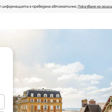
 информацията е преведена автоматично. 
Показване на ориги
е клавишите със стрелки нагоре и надолу или навигирайте с д