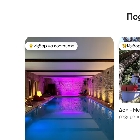
По
Избор на гостите
Избор
Най-популярен избор на гостите
Най-поп
Дом – Mer
lage
резиден