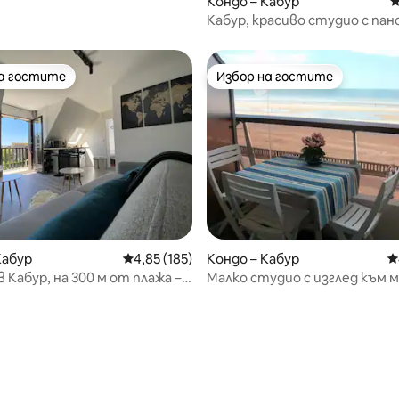
т 5, 189 отзива
Кондо – Кабур
С
Кабур, красиво студио с па
гледка към морето.
на гостите
Избор на гостите
на гостите
Избор на гостите
т 5, 121 отзива
Кабур
Средна оценка: 4,85 от 5, 185 отзива
4,85 (185)
Кондо – Кабур
С
 Кабур, на 300 м от плажа –
Малко студио с изглед към
приятно