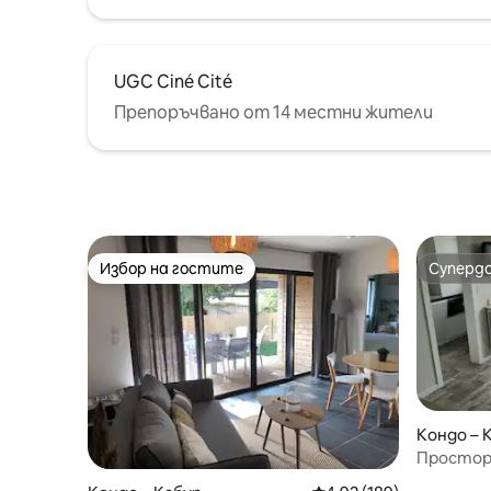
UGC Ciné Cité
Препоръчвано от 14 местни жители
Избор на гостите
Суперд
Избор на гостите
Суперд
Кондо – 
Простор
етаж, на