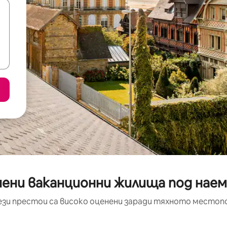
ени ваканционни жилища под наем
ези престои са високо оценени заради тяхното местоп