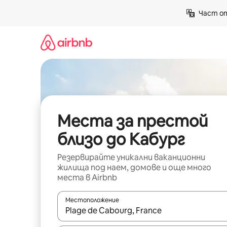
Пропускане
Част от
към
съдържанието
Места за престой
близо до Кабург
Резервирайте уникални ваканционни
жилища под наем, домове и още много
места в Airbnb
Местоположение
Когато резултатите се покажат, използвайт