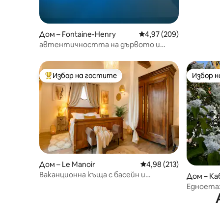
Дом – Fontaine-Henry
Средна оценка: 4,97 о
4,97 (209)
автентичността на дървото и
очарованието на старинното
Избор на гостите
Избор 
Най-популярен избор на гостите
Избор 
Дом – Le Manoir
Средна оценка: 4,98 о
4,98 (213)
Ваканционна къща с басейн и
Дом – Ка
хидромасажна вана
Едноетаж
центъра 