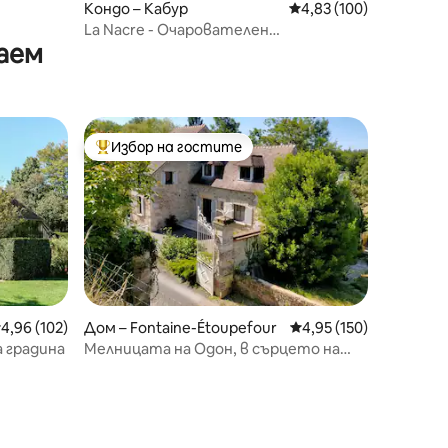
Кондо – Кабур
Средна оценка: 4,83 
4,83 (100)
La Nacre - Очарователен
аем
апартамент - Кабур
Избор на гостите
Най-популярен избор на гостите
редна оценка: 4,96 от 5, 102 отзива
4,96 (102)
Дом – Fontaine-Étoupefour
Средна оценка: 4,95 
4,95 (150)
ма градина
Мелницата на Одон, в сърцето на
Нормандия