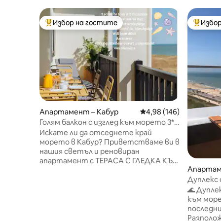
Избор на гостите
Избор
Най-популярен избор на гостите
Най-поп
Апартамент – Кабур
Средна оценка: 4,98 о
4,98 (146)
Голям балкон с изглед към морето 3*
•2 бани •2 спални •Плаж
Искате ли да отседнете край
морето в Кабур? Приветстваме ви в
нашия светъл и реновиран
апартамент с ТЕРАСА С ГЛЕДКА КЪМ
Апартам
МОРЕТО, две спални с ДВЕ
самостоятелни бани. Идеален за две
Дуплекс 
двойки, семейство или приятели.
достъп д
🌊 Дупле
Плажът и таласотерапевтичният
към морето ✨ Апарт
център са на две крачки, а до
последни
центъра на града се стига за 10
Разполож