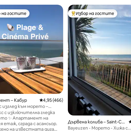
 на гостите
Избор на гостите
улярен избор на гостите
Най-популярен избор на гос
т 5, 146 отзива
ент – Кабур
Средна оценка: 4,95 от 5, 466 отзива
4,95 (466)
с изглед към морето –
о плажа
кс с изключителна гледка
амент на
Дървена колиба – Saint-Cô
С
я етаж, сграда с асансьор.
me-de-Fresné
Bayeuzen - Морето - Хижа с
ено на известната дига