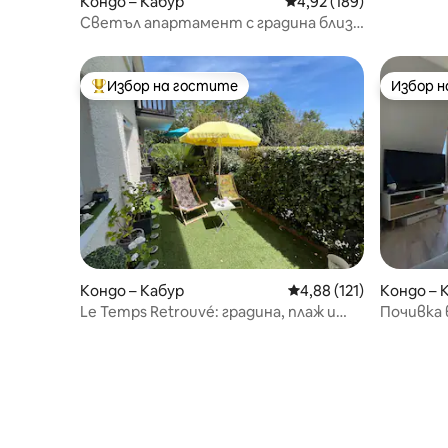
Кондо – Кабур
Средна оценка: 4,92 о
4,92 (189)
Светъл апартамент с градина близо
до талазур
Избор на гостите
Избор 
Най-популярен избор на гостите
Избор 
Кондо – Кабур
Средна оценка: 4,88 о
4,88 (121)
Кондо – 
Le Temps Retrouvé: градина, плаж и
Почивка в
частен паркинг
тихо и 