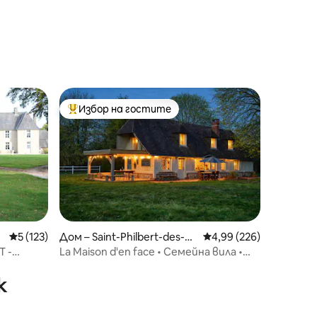
Избор на гостите
тите
Най-популярен избор на гостите
Средна оценка: 5 от 5, 123 отзива
5 (123)
Дом – Saint-Philbert-des-C
Средна оценка: 4,99 
4,99 (226)
hamps
T -
La Maison d'en face • Семейна вила •
Нормандия
к