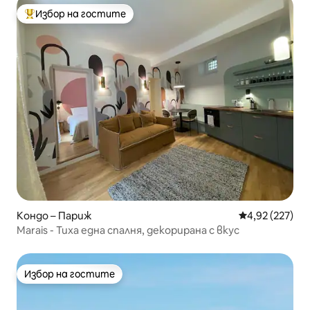
Избор на гостите
Най-популярен избор на гостите
Кондо – Париж
Средна оценка
4,92 (227)
Marais - Тиха една спалня, декорирана с вкус
Избор на гостите
Избор на гостите