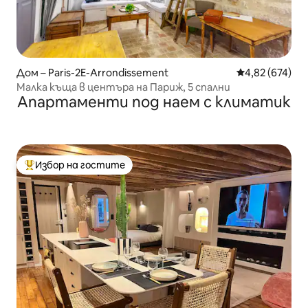
Дом – Paris-2E-Arrondissement
Средна оценка
4,82 (674)
Малка къща в центъра на Париж, 5 спални
Апартаменти под наем с климатик
Избор на гостите
Най-популярен избор на гостите