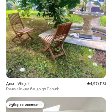
Дом – Villejuif
Средна оценка
4,97 (118)
Голяма къща близо до Париж
Избор на гостите
Избор на гостите