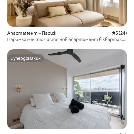
Апартамент – Париж
Средна оц
5 (24)
Парижка мечта: чисто нов апартамент в квартал
„Маре“
Супердомакин
Супердомакин