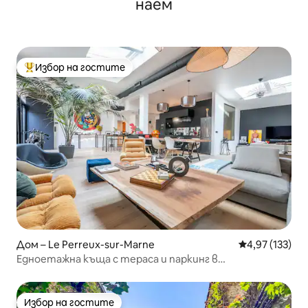
наем
Избор на гостите
Най-популярен избор на гостите
Дом – Le Perreux-sur-Marne
Средна оценка
4,97 (133)
Едноетажна къща с тераса и паркинг в
Париж<>Дисни
Избор на гостите