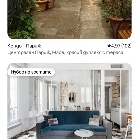
Кондо – Париж
Средна оценка
4,97 (102)
Централен Париж, Маре, красив дуплекс с тераса
Избор на гостите
Избор на гостите