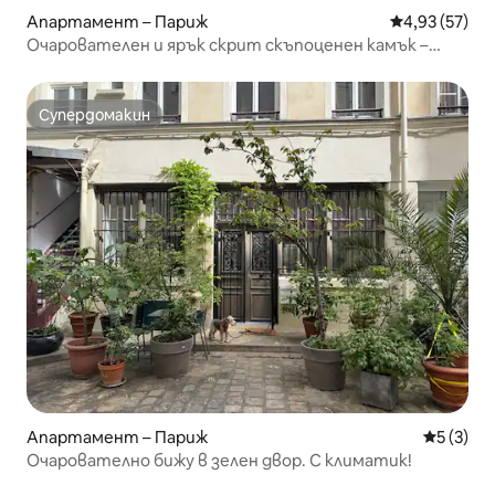
Апартамент – Париж
Средна оценк
4,93 (57)
Очарователен и ярък скрит скъпоценен камък –
квартал „Льо Маре“
Супердомакин
Супердомакин
Апартамент – Париж
Средна о
5 (3)
Очарователно бижу в зелен двор. С климатик!