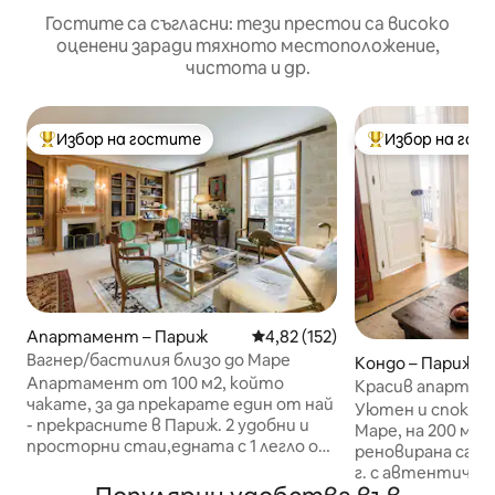
Гостите са съгласни: тези престои са високо
оценени заради тяхното местоположение,
чистота и др.
Избор на гостите
Избор на гос
Най-популярен избор на гостите
Най-популярен 
Апартамент – Париж
Средна оценка: 4,82 от 5, 15
4,82 (152)
Вагнер/бастилия близо до Маре
Кондо – Париж
Апартамент от 100 м2, който
Красив апартам
чакате, за да прекарате един от най
„Восж“ – Маре
Уютен и спокоен
- прекрасните в Париж. 2 удобни и
Маре, на 200 м от
просторни стаи,едната с 1 легло от
реновирана сград
160,другата с 2 легла по 80,много
г. с автентично
места за съхранение.Те гледат към
оригинални хар