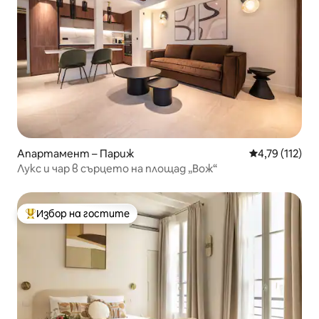
Апартамент – Париж
Средна оценка
4,79 (112)
Лукс и чар в сърцето на площад „Вож“
Избор на гостите
Най-популярен избор на гостите