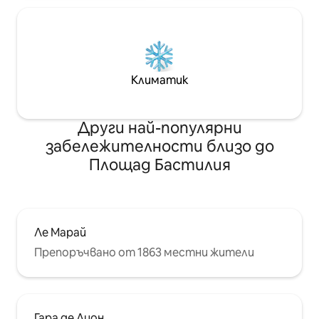
изживяване за вас.
Климатик
Други най-популярни
забележителности близо до
Площад Бастилия
Ле Марай
Препоръчвано от 1863 местни жители
Гара де Лион