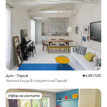
Дом – Париж
Средна оценка
4,88 (129)
Частна къща в сърцето на Париж!
Избор на гостите
Избор на гостите