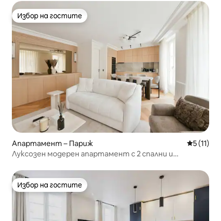
Избор на гостите
Избор на гостите
Апартамент – Париж
Средна оц
5 (11)
Луксозен модерен апартамент с 2 спални и
климатик в Маре – на няколко крачки от метрото
Избор на гостите
Избор на гостите