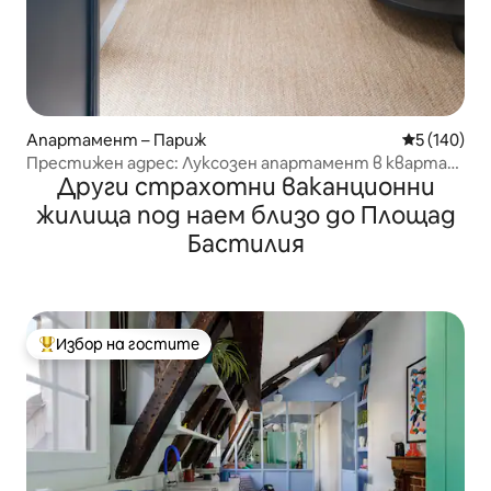
Апартамент – Париж
Средна оце
5 (140)
Престижен адрес: Луксозен апартамент в квартал
Други страхотни ваканционни
„Мари“
жилища под наем близо до Площад
Бастилия
Избор на гостите
Най-популярен избор на гостите