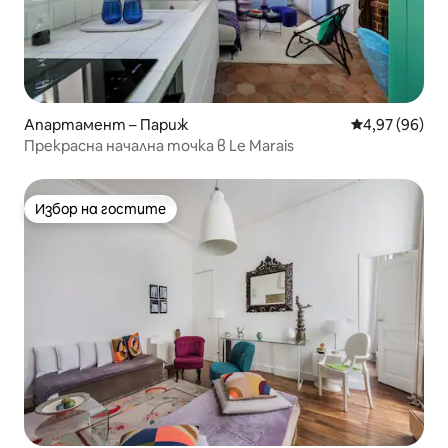
Апартамент – Париж
Средна оценк
4,97 (96)
Прекрасна начална точка в Le Marais
Избор на гостите
Избор на гостите