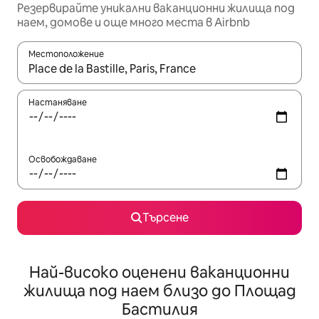
Резервирайте уникални ваканционни жилища под
наем, домове и още много места в Airbnb
Местоположение
Когато резултатите се покажат, използвайте клавишите 
Настаняване
Освобождаване
Търсене
Най-високо оценени ваканционни
жилища под наем близо до Площад
Бастилия