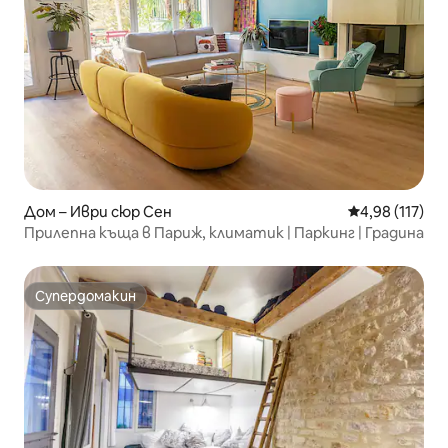
Дом – Иври сюр Сен
Средна оценка
4,98 (117)
Прилепна къща в Париж, климатик | Паркинг | Градина
Супердомакин
Супердомакин