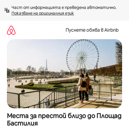
Пропускане
Част от информацията е преведена автоматично. 
към
Показване на оригиналния език
съдържанието
Пуснете обява в Airbnb
Места за престой близо до Площад
Бастилия