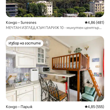
Кондо – Suresnes
Средна оценка
4,86 (481)
МЕЧТАН ИЗГЛЕД КЪМ ПАРИЖ 10 - минутен център
135m2 & Terrace
Избор на гостите
Избор на гостите
Кондо – Париж
Средна оценка
4,85 (555)