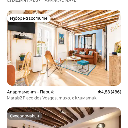
СПЯЩИЯТ ЛЪВ - ПАРИЖ ЛЕ МАРЕ
Избор на гостите
Избор на гостите
Апартамент – Париж
Средна оценка
4,88 (486)
Marais2 Place des Vosges, тихо, с климатик
Супердомакин
Супердомакин