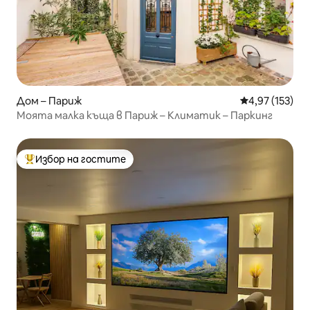
Дом – Париж
Средна оценка
4,97 (153)
Моята малка къща в Париж – Климатик – Паркинг
Избор на гостите
Най-популярен избор на гостите