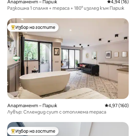
Апартамент – Париж
Средна оценк
4,94 (16)
Разкошна 1 спалня + тераса + 180° изглед към Париж
Избор на гостите
Най-популярен избор на гостите
Апартамент – Париж
Средна оценка
4,97 (160)
Лувър: Сплендид суит с отопляема тераса
Избор на гостите
Най-популярен избор на гостите