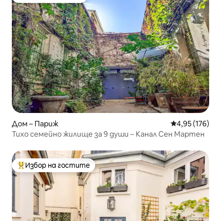
Избор на гостите
Дом – Париж
Средна оценка
4,95 (176)
Тихо семейно жилище за 9 души – Канал Сен Мартен
Избор на гостите
Най-популярен избор на гостите