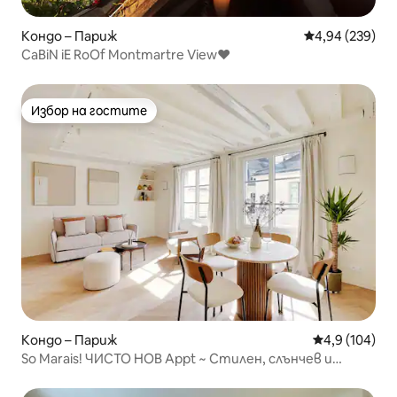
Кондо – Париж
Средна оценка
4,94 (239)
CaBiN iE RoOf Montmartre View♥
Избор на гостите
Избор на гостите
Кондо – Париж
Средна оценк
4,9 (104)
So Marais! ЧИСТО НОВ Appt ~ Стилен, слънчев и
удобен