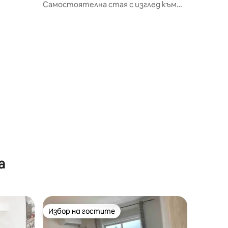
alona
Самостоятелна стая с изглед към
морето, перфектна връзка
а
Избор на гостите
Избор на гостите