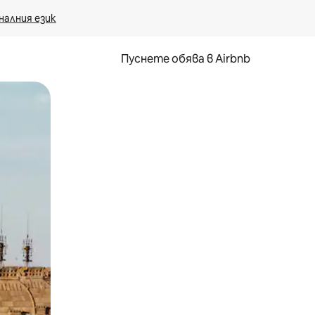
налния език
Пуснете обява в Airbnb