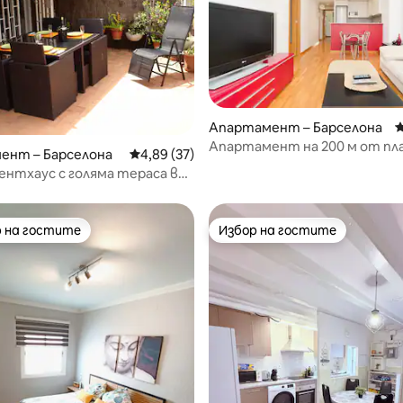
от 5, 22 отзива
Апартамент – Барселона
С
Апартамент на 200 м от пл
ент – Барселона
Средна оценка: 4,89 от 5, 37 отзива
4,89 (37)
близо до метрото
нтхаус с голяма тераса в
на града
 на гостите
Избор на гостите
улярен избор на гостите
Избор на гостите
от 5, 93 отзива