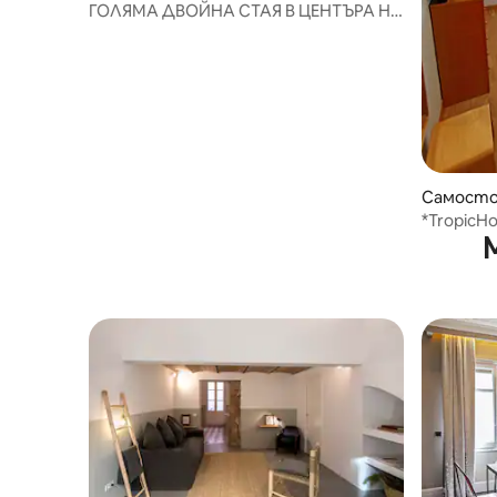
рселона
ГОЛЯМА ДВОЙНА СТАЯ В ЦЕНТЪРА НА
ГРАДА!
Самосто
L'Hospita
*TropicH
баня