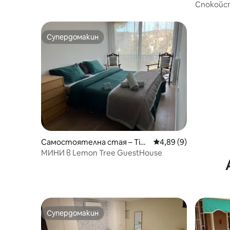
nt Cugat d
Спокойст
CON LICENCIA
Супердомакин
Супердомакин
Самостоятелна стая – Tian
Средна оценка: 4,89
4,89 (9)
a
МИНИ в Lemon Tree GuestHouse
Супердомакин
Супердомакин