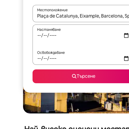
Местоположение
Когато резултатите се покажат, използвайт
Настаняване
Освобождаване
Търсене