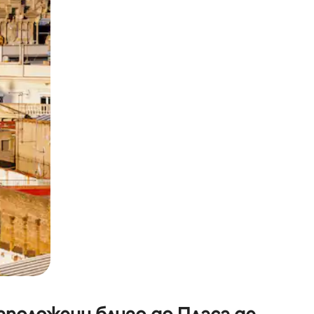
окосване или плъзгане.