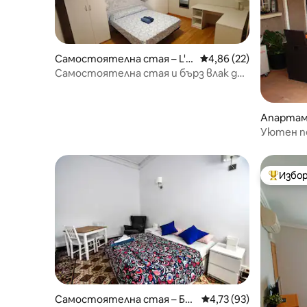
Самостоятелна стая – L'H
Средна оценка: 4,86 
4,86 (22)
ospitalet de Llobregat
Самостоятелна стая и бърз влак до
центъра
Апартам
Уютен пе
центъра 
Избор
Най-поп
Самостоятелна стая – Ба
Средна оценка: 4,73 
4,73 (93)