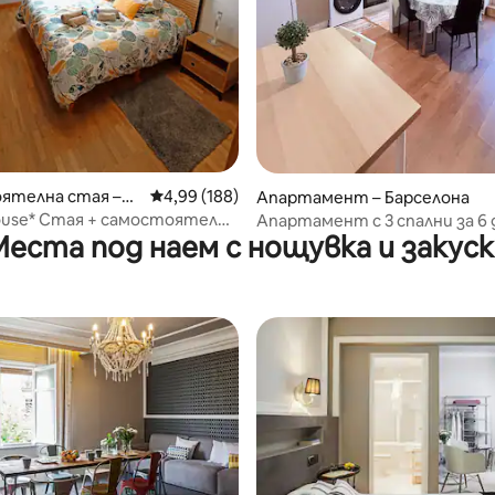
ятелна стая –
Средна оценка: 4,99 от 5, 188 отзива
4,99 (188)
Апартамент – Барселона
let de Llobregat
ouse* Стая + самостоятелна
Апартамент с 3 спални за 6 
Места под наем с нощувка и закуск
закуска, на 4 минути от мо