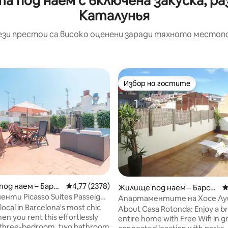
 под наем с включена закуска, ра
Каталунья
ези престои са високо оценени заради тяхното местоп
Избор на гостите
Избор на гостите
од наем – Барсе
Средна оценка: 4,77 от 5, 2378 отзива
4,77 (2378)
Жилище под наем – Барсе
С
нти Picasso Suites Passeig
лона
Апартаментите на Хосе Лу
a local in Barcelona's most chic
до парк „Гуел“, Casa Ro...
About Casa Rotonda: Enjoy a br
hen you rent this effortlessly
entire home with Free Wifi in gr
s three-bedroom, two bathroom