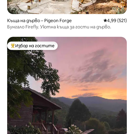
Къща на дърво – Pigeon Forge
Средна оценка
4,99 (521)
Бунгало Firefly. Уютна къща за гости на дърво.
Избор на гостите
Най-популярен избор на гостите