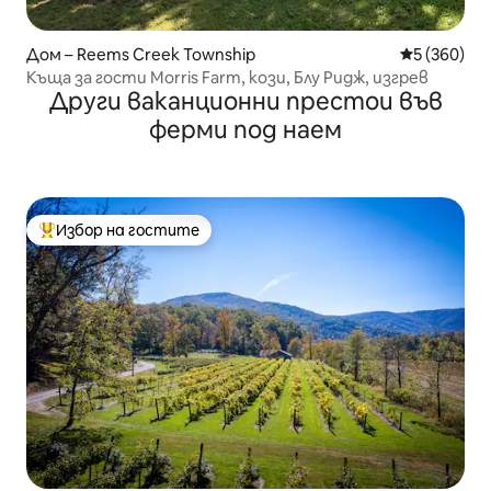
Дом – Reems Creek Township
Средна оце
5 (360)
Къща за гости Morris Farm, кози, Блу Ридж, изгрев
Други ваканционни престои във
ферми под наем
Избор на гостите
Най-популярен избор на гостите