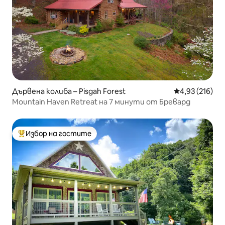
Дървена колиба – Pisgah Forest
Средна оценка
4,93 (216)
Mountain Haven Retreat на 7 минути от Бревард
Избор на гостите
Най-популярен избор на гостите