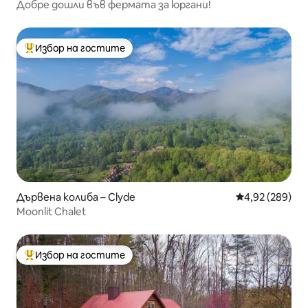
Добре дошли във фермата за юргани!
Избор на гостите
Най-популярен избор на гостите
Дървена колиба – Clyde
Средна оценка
4,92 (289)
Moonlit Chalet
Избор на гостите
Най-популярен избор на гостите