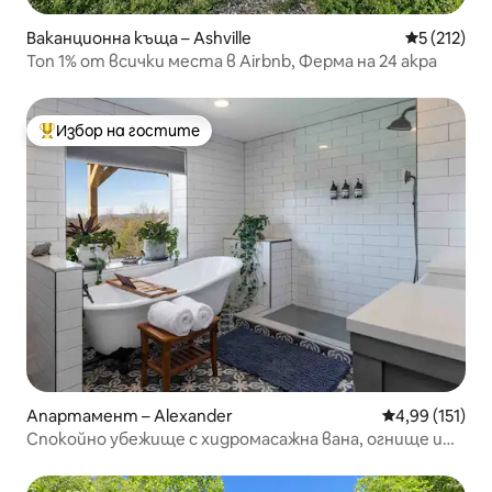
Ваканционна къща – Ashville
Средна оце
5 (212)
Топ 1% от всички места в Airbnb, Ферма на 24 акра
Избор на гостите
Най-популярен избор на гостите
Апартамент – Alexander
Средна оценка
4,99 (151)
Спокойно убежище с хидромасажна вана, огнище и
гледки