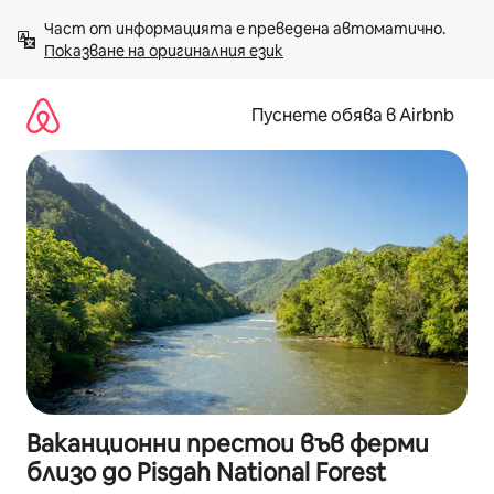
Пропускане
Част от информацията е преведена автоматично. 
към
Показване на оригиналния език
съдържанието
Пуснете обява в Airbnb
Ваканционни престои във ферми
близо до Pisgah National Forest