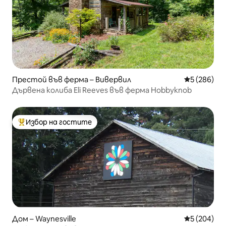
Престой във ферма – Вивервил
Средна оце
5 (286)
Дървена колиба Eli Reeves във ферма Hobbyknob
Избор на гостите
Най-популярен избор на гостите
Дом – Waynesville
Средна оце
5 (204)