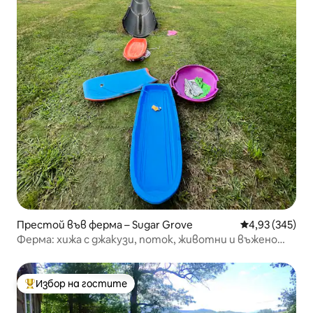
Престой във ферма – Sugar Grove
Средна оценка
4,93 (345)
Ферма: хижа с джакузи, поток, животни и въжено
спускане
Избор на гостите
Най-популярен избор на гостите