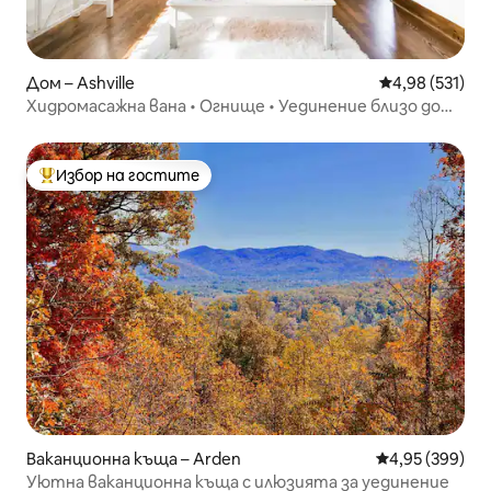
Дом – Ashville
Средна оценка
4,98 (531)
Хидромасажна вана • Огнище • Уединение близо до
центъра на Ашвил
Избор на гостите
Най-популярен избор на гостите
Ваканционна къща – Arden
Средна оценка
4,95 (399)
Уютна ваканционна къща с илюзията за уединение