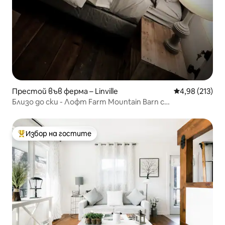
Престой във ферма – Linville
Средна оценка
4,98 (213)
Близо до ски - Лофт Farm Mountain Barn с
хидромасажна вана
Избор на гостите
Най-популярен избор на гостите