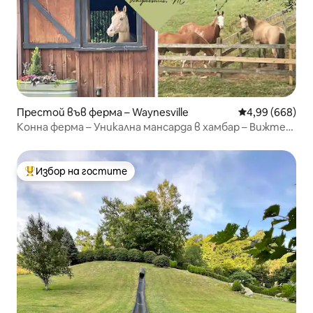
Престой във ферма – Waynesville
Средна оценка
4,99 (668)
Конна ферма – Уникална мансарда в хамбар – Вижте
конете отдолу!
Избор на гостите
Най-популярен избор на гостите