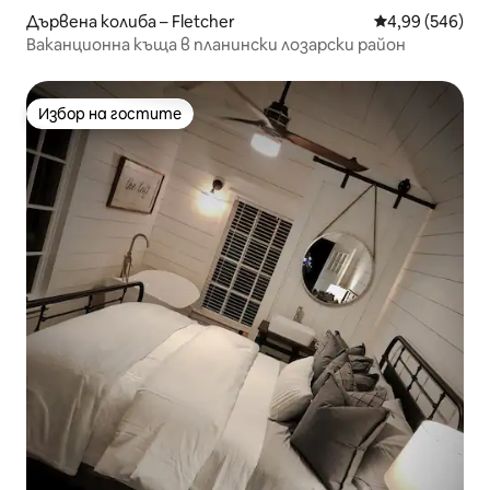
Дървена колиба – Fletcher
Средна оценка
4,99 (546)
Ваканционна къща в планински лозарски район
Избор на гостите
Избор на гостите