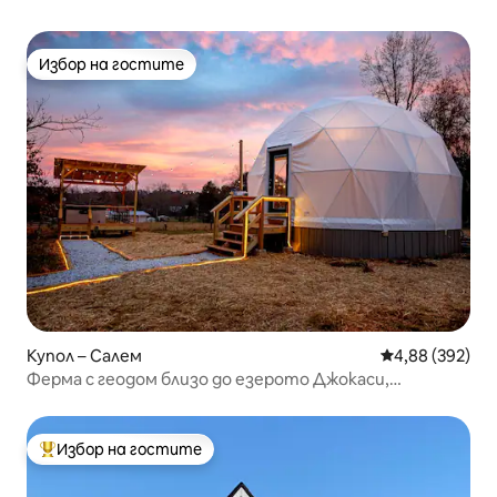
Избор на гостите
Избор на гостите
Купол – Салем
Средна оценка
4,88 (392)
Ферма с геодом близо до езерото Джокаси,
хидромасажна вана, зиплайн
Избор на гостите
Най-популярен избор на гостите