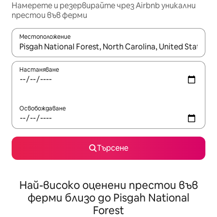
Намерете и резервирайте чрез Airbnb уникални
престои във ферми
Местоположение
Когато резултатите се покажат, използвайте клавишите 
Настаняване
Освобождаване
Търсене
Най-високо оценени престои във
ферми близо до Pisgah National
Forest