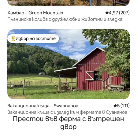
Хамбар – Green Mountain
Средна оценка
4,97 (207)
Планинска колиба с дружелюбни животни и гледка!
Избор на гостите
Най-популярен избор на гостите
Ваканционна къща – Swannanoa
Средна оце
5 (211)
Ваканционна къща с изглед към фермата в Суананоа
Престои във ферма с вътрешен
двор