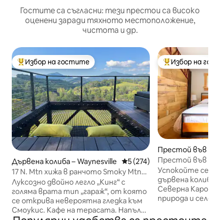
Гостите са съгласни: тези престои са високо
оценени заради тяхното местоположение,
чистота и др.
Избор на гостите
Избор на гос
Най-популярен избор на гостите
Най-популярен 
Престой във фер
rings
Престой във фе
Дървена колиба – Waynesville
Средна оценка: 5 от 5, 274
5 (274)
със сауна
Успокойте се в 
17 N. Mtn хижа в ранчото Smoky Mtn
дървена колиба 
River
Луксозно двойно легло „Кинг“ с
Северна Каролин
голяма врата тип „гараж“, от която
природа и селск
се открива невероятна гледка към
животни. Фермат
Смоукис. Кафе на терасата. Напълно
простира на 30 а
обзаведена спалня и баня, продукти