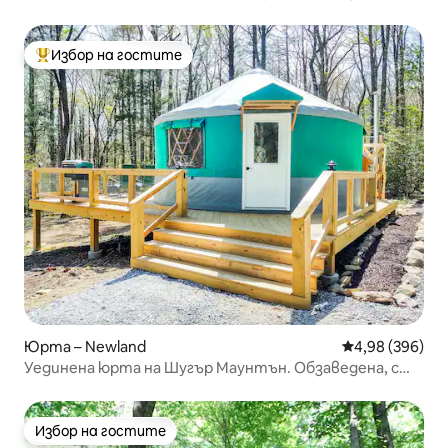
Избор на гостите
Най-популярен избор на гостите
Юрта – Newland
Средна оценка
4,98 (396)
Уединена юрта на Шугър Маунтън. Обзаведена, с
хидромасажна вана
Избор на гостите
Избор на гостите