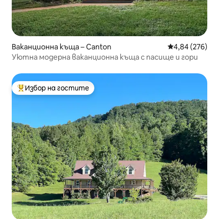
Ваканционна къща – Canton
Средна оценка
4,84 (276)
Уютна модерна ваканционна къща с пасище и гори
Избор на гостите
Най-популярен избор на гостите