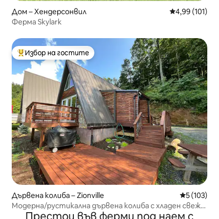
Дом – Хендерсонвил
Средна оценка
4,99 (101)
Ферма Skylark
Избор на гостите
Най-популярен избор на гостите
Дървена колиба – Zionville
Средна оце
5 (103)
Модерна/рустикална дървена колиба с хладен свеж
Престои във ферми под наем с
планински въздух