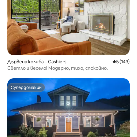
Дървена колиба – Cashiers
Средна оце
5 (143)
Светло и весело! Модерно, тихо, спокойно.
Супердомакин
Супердомакин