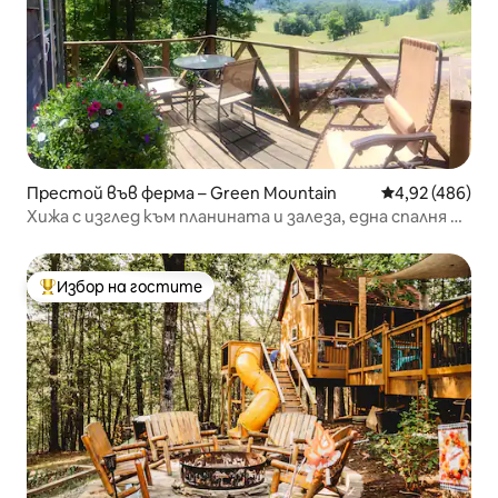
Престой във ферма – Green Mountain
Средна оценка
4,92 (486)
Хижа с изглед към планината и залеза, една спалня и
таванско помещение
Избор на гостите
Най-популярен избор на гостите