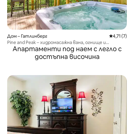
Дом – Гатлинберг
Средна оцен
4,71 (7)
Pine and Peak – хидромасажна вана, огнище и
Апартаменти под наем с легло с
подходящо за кучета!
достъпна височина