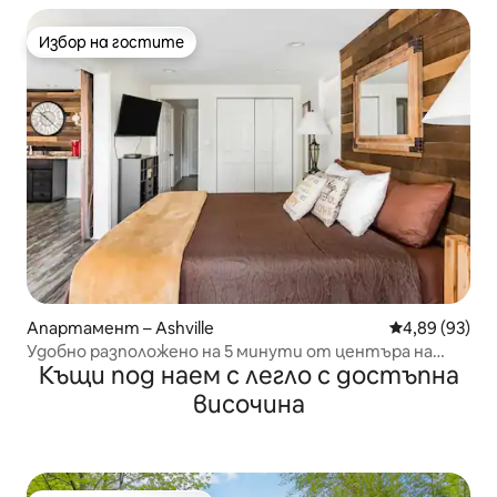
Избор на гостите
Избор на гостите
Апартамент – Ashville
Средна оценк
4,89 (93)
Удобно разположено на 5 минути от центъра на
Къщи под наем с легло с достъпна
града
височина