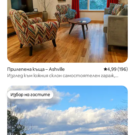
Прилепена къща – Ashville
Средна оценка
4,99 (196)
Изглед към южния склон самостоятелен гараж,
подходящо за домашни любимци
Избор на гостите
Избор на гостите