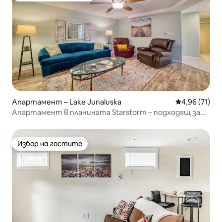
Апартамент – Lake Junaluska
Средна оценк
4,96 (71)
Апартамент в планината Starstorm – подходящ за
домашни любимци
Избор на гостите
Избор на гостите