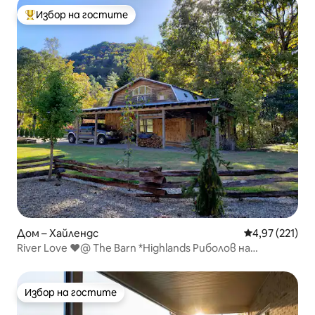
Избор на гостите
Най-популярен избор на гостите
Дом – Хайлендс
Средна оценка
4,97 (221)
River Love ❤@ The Barn *Highlands Риболов на
пъстърва
Избор на гостите
Избор на гостите