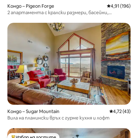
Кондо – Pigeon Forge
Средна оценка
4,91 (196)
2 апартамента с кралски размери, басейни,
невероятни гледки!!
Кондо – Sugar Mountain
Средна оценк
4,72 (43)
Вила на планински връх с гурме кухня и лофт
Избор на гостите