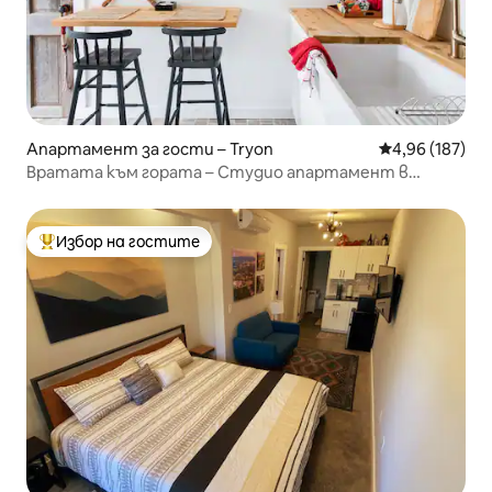
Апартамент за гости – Tryon
Средна оценка
4,96 (187)
Вратата към гората – Студио апартамент в
каменна вила
Избор на гостите
Най-популярен избор на гостите