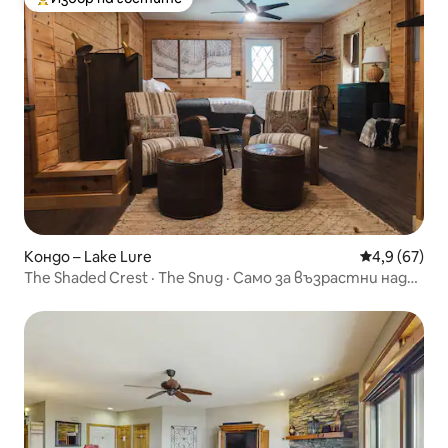
Най-популярен избор на гостите
Кондо – Lake Lure
Средна оцен
4,9 (67)
The Shaded Crest · The Snug · Само за възрастни над
21 години