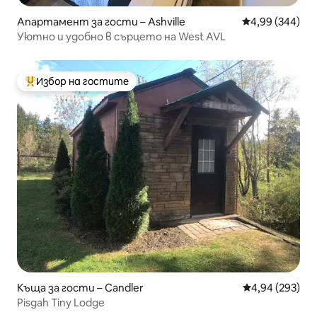
Апартамент за гости – Ashville
Средна оценка
4,99 (344)
Уютно и удобно в сърцето на West AVL
Избор на гостите
Най-популярен избор на гостите
Къща за гости – Candler
Средна оценка
4,94 (293)
Pisgah Tiny Lodge