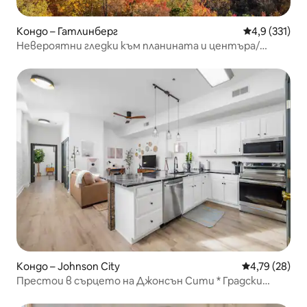
Кондо – Гатлинберг
Средна оценк
4,9 (331)
Невероятни гледки към планината и центъра/
Басейни/На 6,4 км от центъра
Кондо – Johnson City
Средна оценк
4,79 (28)
Престои в сърцето на Джонсън Сити * Градски
лофт *