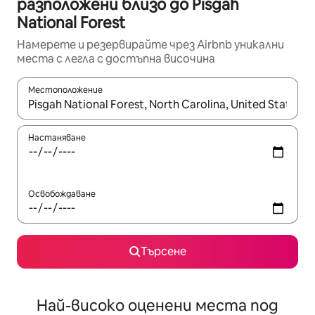
разположени близо до Pisgah
National Forest
Намерете и резервирайте чрез Airbnb уникални
места с легла с достъпна височина
Местоположение
Когато резултатите се покажат, използвайте клавишите 
Настаняване
Освобождаване
Търсене
Най-високо оценени места под