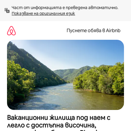
Пропускане
Част от информацията е преведена автоматично. 
към
Показване на оригиналния език
съдържанието
Пуснете обява в Airbnb
Ваканционни жилища под наем с
легло с достъпна височина,