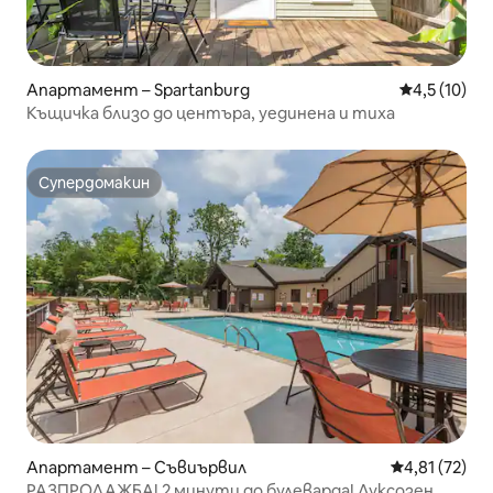
Апартамент – Spartanburg
Средна оцен
4,5 (10)
Къщичка близо до центъра, уединена и тиха
Супердомакин
Супердомакин
Апартамент – Съвиървил
Средна оценк
4,81 (72)
РАЗПРОДАЖБА! 2 минути до булеварда! Луксозен