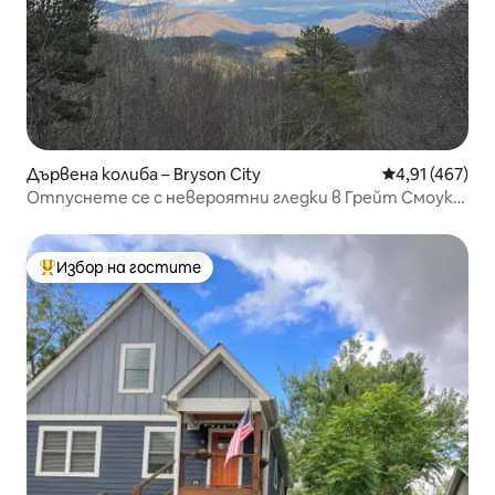
Дървена колиба – Bryson City
Средна оценка
4,91 (467)
Отпуснете се с невероятни гледки в Грейт Смоуки
Маунтинс
Избор на гостите
Най-популярен избор на гостите