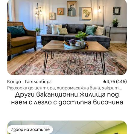
Кондо – Гатлинберг
Средна оценка
4,76 (446)
Разходка до центъра, хидромасажна вана, закрит
Други ваканционни жилища под
басейн с подгряване
наем с легло с достъпна височина
Избор на гостите
Избор на гостите