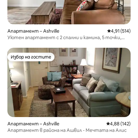
Апартамент – Ashville
Средна оценка
4,91 (514)
Уютен апартамент с 2 спални и камина, 5 точки,
скрито съкровище, 1,9 км, 2 центъра
Избор на гостите
Избор на гостите
Апартамент – Ashville
Средна оценка
4,88 (142)
Апартамент в района на Ашвил - Мечтата на Алис