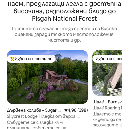
наем, предлагащи легла с достъпна
височина, разположени близо до
Pisgah National Forest
Гостите са съгласни: тези престои са високо
оценени заради тяхното местоположение,
чистота и др.
Избор на гостите
Избор на гости
Най-популярен избор на гостите
Избор на гости
Шале́ – Burnsville
Шале́ Roaring Fo
Дървена колиба – Sugar G
Средна оценка: 4,98 от 5, 398
4,98 (398)
към връх Мичъл
Шалето е топло 
rove
Skycrest Lodge | Гледка от върха,
където да се от
стая за игри, джакузи
Събудете се с гледка към
разхладите, да 
планината, съберете се на