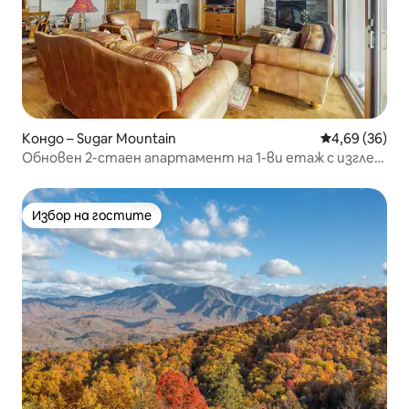
Кондо – Sugar Mountain
Средна оценк
4,69 (36)
Обновен 2-стаен апартамент на 1-ви етаж с изглед
към планината | Балкон
Избор на гостите
Избор на гостите