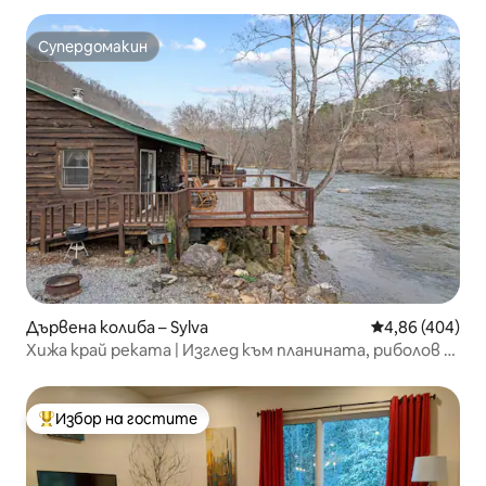
Супердомакин
Супердомакин
Дървена колиба – Sylva
Средна оценка
4,86 (404)
Хижа край реката | Изглед към планината, риболов и
рафтинг
Избор на гостите
Най-популярен избор на гостите