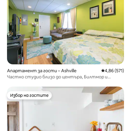
Апартамент за гости – Ashville
Средна оценка
4,86 (571)
Частно студио близо до центъра, Билтмор и
пивоварни
Избор на гостите
Избор на гостите