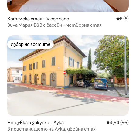
Хотелска стая – Vicopisano
Средна о
5 (5)
Вила Мария B&B с басейн – четворна стая
Избор на гостите
Избор на гостите
Нощувка и закуска – Лука
Средна оценк
4,94 (96)
В пристанището на Лука, двойна стая