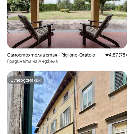
Самостоятелна стая – Riglione-Oratoio
Средна оценк
4,87 (78)
Градината на Анджела
Супердомакин
Супердомакин