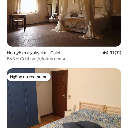
Нощувка и закуска – Calci
Средна оцен
4,91 (11)
B&B di Cristina, Двойна стая
Избор на гостите
Избор на гостите