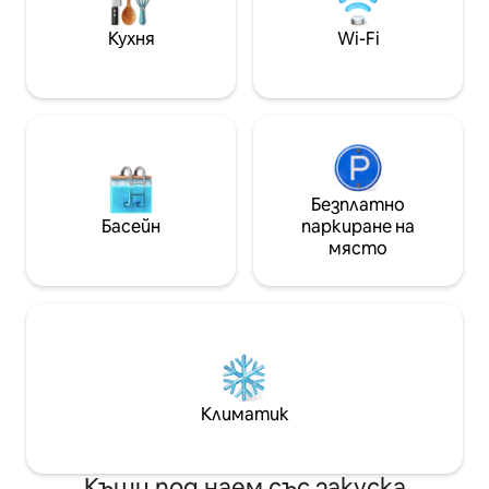
Екосъобразни сапуни за многократна
употреба. Вино от Пиза и безплатен
Кухня
Wi-Fi
приветствен комплект. ОПЦИЯ ЗА
СЪХРАНЕНИЕ НА БАГАЖ
Безплатно
Басейн
паркиране на
място
Климатик
Къщи под наем със закуска