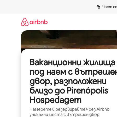
Пропускане
Част от
към
съдържанието
Ваканционни жилища
под наем с вътреше
двор, разположени
близо до Pirenópolis
Hospedagem
Намерете и резервирайте чрез Airbnb
уникални места с вътрешен двор