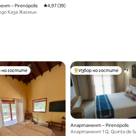
нт – Pirenópolis
Средна оценка: 4,97 от 5, 39 отзива
4,97 (39)
едо Каза Жасмин
от 5, 72 отзива
 на гостите
Избор на гостите
улярен избор на гостите
Най-популярен избор на гос
Апартамент – Pirenópolis
Апартамент 1 Q. Quinta de S