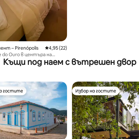
Bárbara
 от 5, 3 отзива
нт – Pirenópolis
Средна оценка: 4,95 от 5, 22 отзива
4,95 (22)
e do Ouro в центъра на
Къщи под наем с вътрешен двор
олис.
на гостите
Избор на гостите
на гостите
Избор на гостите