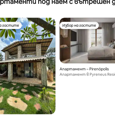
ртаменти под наем с вътрешен 
на гостите
Избор на гостите
на гостите
Избор на гостите
Апартамент – Pirenópolis
Апартамент в Pyreneus Resi