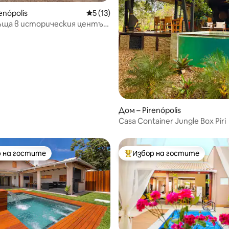
от 5, 54 отзива
enópolis
Средна оценка: 5 от 5, 13 отзива
5 (13)
ъща в историческия център
 с топла вода.
Дом – Pirenópolis
Casa Container Jungle Box Piri
 на гостите
Избор на гостите
улярен избор на гостите
Най-популярен избор на гос