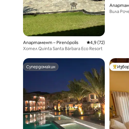
Апартаме
Вила Роч
Апартамент – Pirenópolis
Средна оценка: 4,9 
4,9 (72)
Хотел Quinta Santa Bárbara Eco Resort
Супердомакин
Избор
Супердомакин
Най-поп