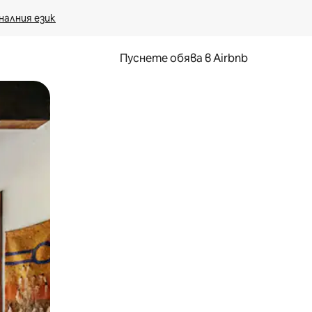
налния език
Пуснете обява в Airbnb