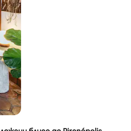
окосване или плъзгане.