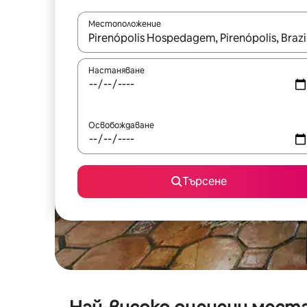
Местоположение
Когато резултатите се покажат, използвайт
Настаняване
Освобождаване
Търсене