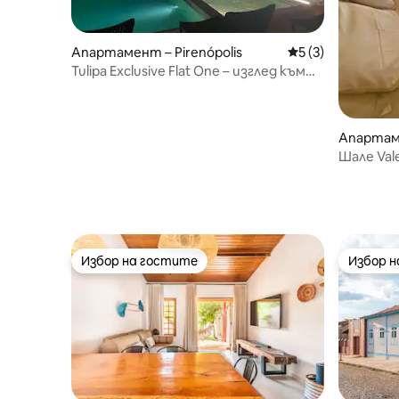
Апартамент – Pirenópolis
Средна оценка: 5
5 (3)
Tulipa Exclusive Flat One – изглед към
Сера Пиренеус, Гояс
Апартаме
Шале Val
Пиреноп
Избор на гостите
Избор 
Избор на гостите
Избор 