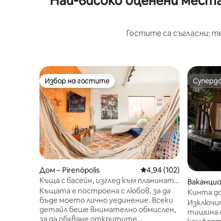
Най-високо оценени места 
Гостите са съгласни: т
Избор на гостите
Суперд
Избор на гостите
Суперд
Дом – Pirenópolis
Средна оценка: 4,94 о
4,94 (102)
Къща с басейн, изглед към планината
Ваканцио
и заден двор
Къщата е построена с любов, за да
olis
Кинта до
бъде моето лично уединение. Всеки
Изключи
детайл беше внимателно обмислен,
тишина 
за да обхване откритите