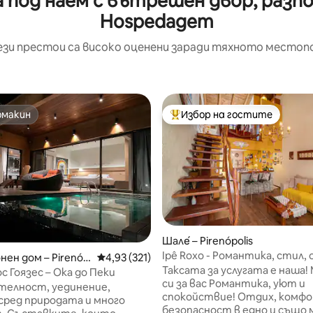
под наем с вътрешен двор, разпол
Hospedagem
ези престои са високо оценени заради тяхното местоп
омакин
Избор на гостите
омакин
Най-популярен избор на гос
т 5, 102 отзива
Шале́ – Pirenópolis
Ipê Roxo - Романтика, стил,
нен дом – Pirenóp
Средна оценка: 4,93 от 5, 321 отзива
4,93 (321)
спокойствие
Таксата за услугата е наша! Мислех
с Гоязес – Ока до Пеки
си за вас Романтика, уют и
телност, уединение,
спокойствие! Отдих, комфо
сред природата и много
безопасност в едно и също 