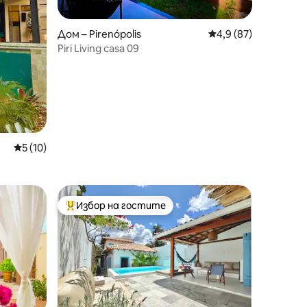
Дом – Pirenópolis
Средна оценка: 4,9
4,9 (87)
Piri Living casa 09
Средна оценка: 5 от 5, 10 отзива
5 (10)
Избор на гостите
тите
Най-популярен избор на гостите