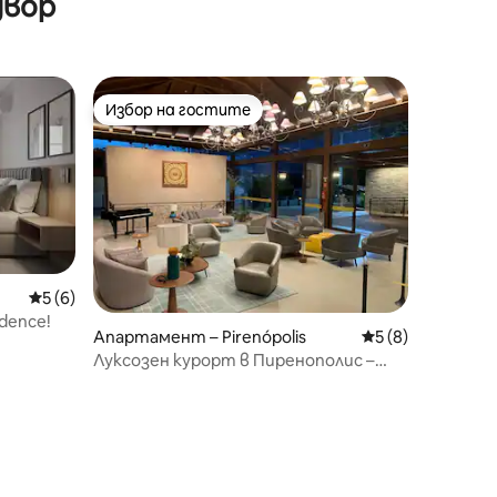
двор
Избор на гостите
Избор на гостите
Средна оценка: 5 от 5, 6 отзива
5 (6)
dence!
Апартамент – Pirenópolis
Средна оценка: 
5 (8)
Луксозен курорт в Пиренополис –
Приземен етаж 1