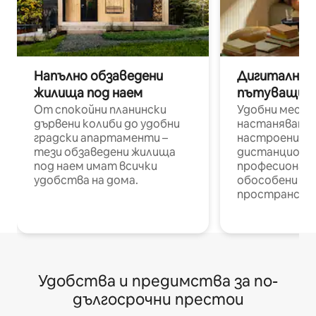
Напълно обзаведени
Дигитални н
жилища под наем
пътуващи п
От спокойни планински
Удобни места
дървени колиби до удобни
настаняване 
градски апартаменти –
настроени и
тези обзаведени жилища
дистанционн
под наем имат всички
професионалис
удобства на дома.
обособени р
пространств
Удобства и предимства за по-
дългосрочни престои