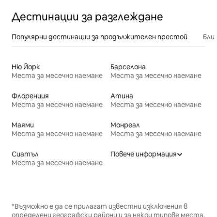
Дестинации за разглеждане
Популярни дестинации за продължителен престой
Бли
Ню Йорк
Барселона
Места за месечно наемане
Места за месечно наемане
Флоренция
Атина
Места за месечно наемане
Места за месечно наемане
Маями
Монреал
Места за месечно наемане
Места за месечно наемане
Сиатъл
Повече информация
Места за месечно наемане
*Възможно е да се прилагат известни изключения в
определени географски райони и за някои типове места.