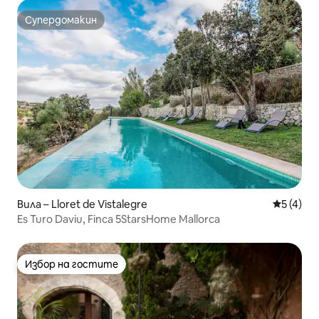
Супердомакин
Супердомакин
Вила – Lloret de Vistalegre
Средна о
5 (4)
Es Turo Daviu, Finca 5StarsHome Mallorca
Избор на гостите
Избор на гостите