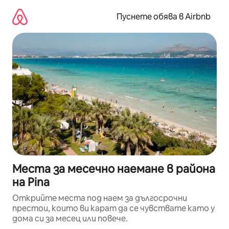
Пропускане
към
Пуснете обява в Airbnb
съдържанието
Места за месечно наемане в района
на Pina
Открийте места под наем за дългосрочни
престои, които ви карат да се чувствате като у
дома си за месец или повече.