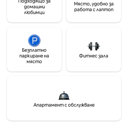
Подходящо за
Място, удобно за
домашни
работа с лаптоп
любимци
Безплатно
паркиране на
Фитнес зала
място
Апартамент с обслужване