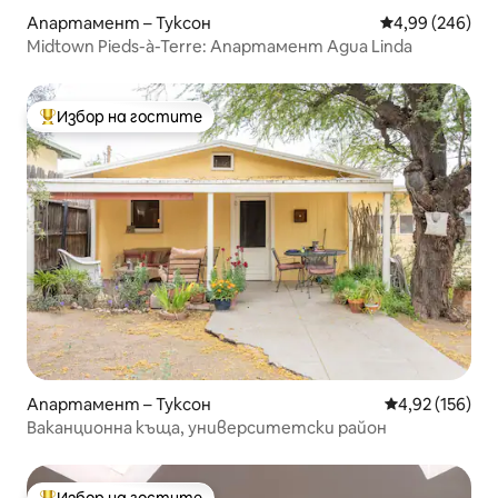
Апартамент – Туксон
Средна оценка
4,99 (246)
Midtown Pieds-à-Terre: Апартамент Agua Linda
Избор на гостите
Най-популярен избор на гостите
Апартамент – Туксон
Средна оценка
4,92 (156)
Ваканционна къща, университетски район
Избор на гостите