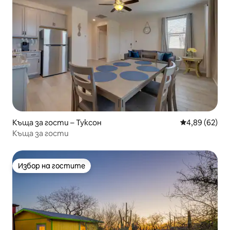
Къща за гости – Туксон
Средна оценк
4,89 (62)
Къща за гости
Избор на гостите
Избор на гостите