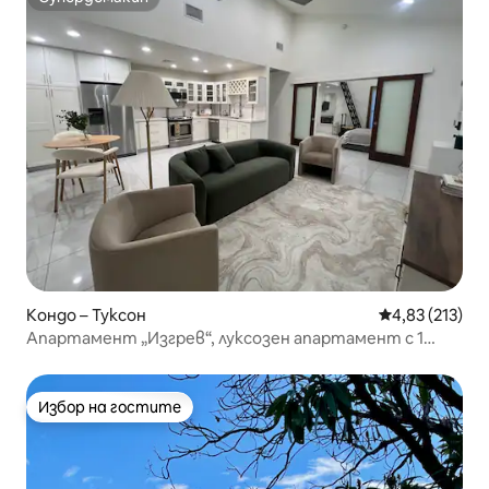
Супердомакин
Кондо – Туксон
Средна оценка
4,83 (213)
Апартамент „Изгрев“, луксозен апартамент с 1
легло
Избор на гостите
Избор на гостите