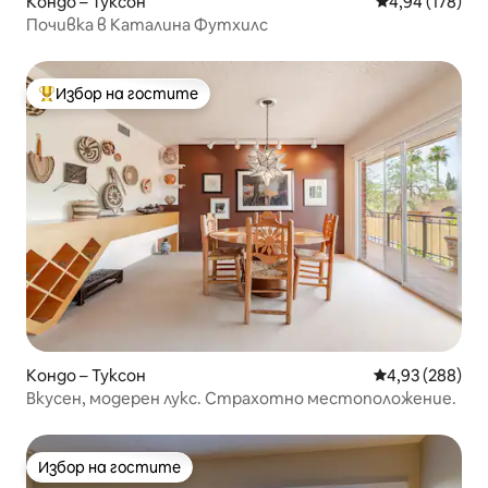
Кондо – Туксон
Средна оценка
4,94 (178)
Почивка в Каталина Футхилс
Избор на гостите
Най-популярен избор на гостите
Кондо – Туксон
Средна оценка
4,93 (288)
Вкусен, модерен лукс. Страхотно местоположение.
Избор на гостите
Избор на гостите