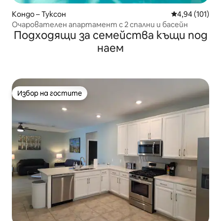
Кондо – Туксон
Средна оценка
4,94 (101)
Очарователен апартамент с 2 спални и басейн
Подходящи за семейства къщи под
наем
Избор на гостите
Избор на гостите