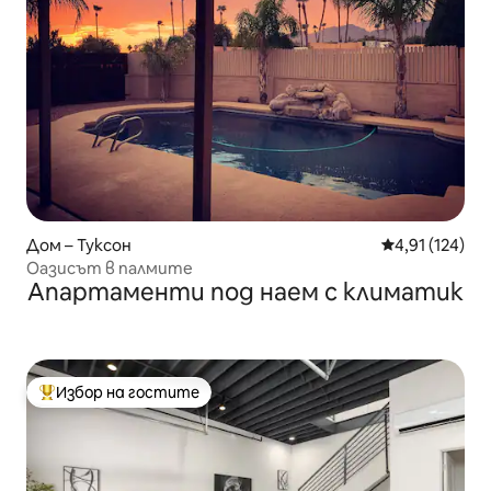
Дом – Туксон
Средна оценка
4,91 (124)
Оазисът в палмите
Апартаменти под наем с климатик
Избор на гостите
Най-популярен избор на гостите