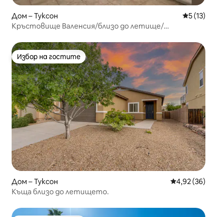
Дом – Туксон
Средна оц
5 (13)
Кръстовище Валенсия/близо до летище/
магистрала I-10
Избор на гостите
Избор на гостите
Дом – Туксон
Средна оценк
4,92 (36)
Къща близо до летището.