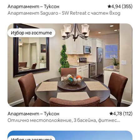
Апартамент – Туксон
Средна оценка
4,94 (355)
Апартамент Saguaro - SW Retreat с частен вход
Избор на гостите
Избор на гостите
Апартамент – Туксон
Средна оценка
4,78 (112)
Отлично местоположение, 3 басейна, фитнес
център и още
Избор на гостите