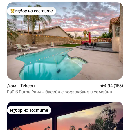
Избор на гостите
Най-популярен избор на гостите
Дом – Туксон
Средна оценка
4,94 (155)
Рай в Рита Ранч – басейн с подгряване и семейни
забавления
Избор на гостите
Избор на гостите