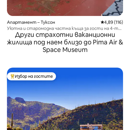
Апартамент – Туксон
Средна оценка
4,89 (116)
Уютна и старомодна частна къща за гости на 4-та
Други страхотни ваканционни
авеню
жилища под наем близо до Pima Air &
Space Museum
Избор на гостите
Най-популярен избор на гостите