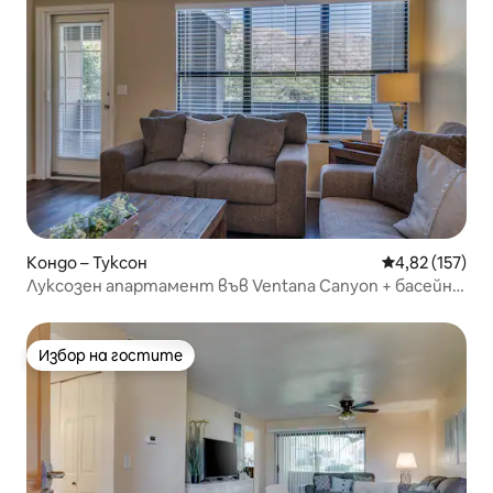
Кондо – Туксон
Средна оценка
4,82 (157)
Луксозен апартамент във Ventana Canyon + басейни
+ Sabino Canyon!
Избор на гостите
Избор на гостите