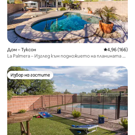
Дом – Туксон
Средна оценка
4,96 (166)
La Palmera – Изглед към подножието на планината +
басейн
Избор на гостите
Избор на гостите