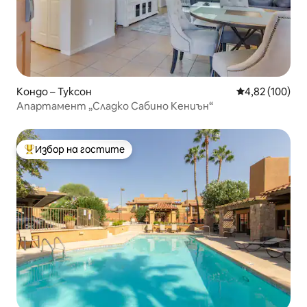
Кондо – Туксон
Средна оценка
4,82 (100)
Апартамент „Сладко Сабино Кениън“
Избор на гостите
Най-популярен избор на гостите