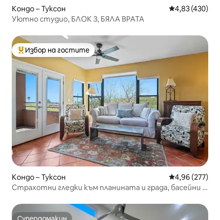
Кондо – Туксон
Средна оценка
4,83 (430)
Уютно студио, БЛОК 3, БЯЛА ВРАТА
Избор на гостите
Най-популярен избор на гостите
Кондо – Туксон
Средна оценка
4,96 (277)
Страхотни гледки към планината и града, басейни и
хидромасажни вани
Супердомакин