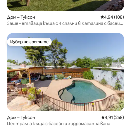
Дом – Туксон
Средна оценка
4,94 (108)
Зашеметяваща къща с 4 спални в Каталина с басейн
с подгряване!
Избор на гостите
Избор на гостите
Дом – Туксон
Средна оценка
4,91 (258)
Централна къща с басейн и хидромасажна вана