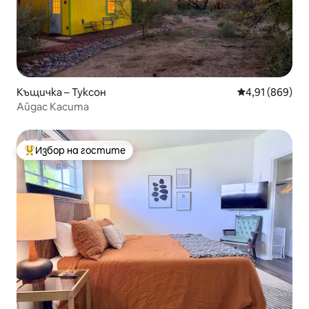
Къщичка – Туксон
Средна оценка
4,91 (869)
Айдас Касита
Избор на гостите
Най-популярен избор на гостите