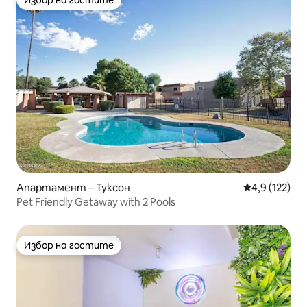
Избор на гостите
Апартамент – Туксон
Средна оценк
4,9 (122)
Pet Friendly Getaway with 2 Pools
Избор на гостите
Избор на гостите