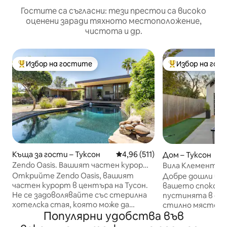
Гостите са съгласни: тези престои са високо
оценени заради тяхното местоположение,
чистота и др.
Избор на гостите
Избор на гос
Най-популярен избор на гостите
Най-популярен 
Къща за гости – Туксон
Средна оценка: 4,96 от 5, 51
4,96 (511)
Дом – Туксон
Zendo Oasis. Вашият частен курорт
Вила Клементе, ц
в Тусон.
курорт Oasis, ц
Открийте Zendo Oasis, вашият
Добре дошли във
частен курорт в центъра на Тусон.
вашето спокойн
Не се задоволявайте със стерилна
пустинята в сър
хотелска стая, която може да
стилно място за 
Популярни удобства във
струва стотици пъти повече.
вдъхновено от 
Zendo предлага атмосфера за
идеално за сам