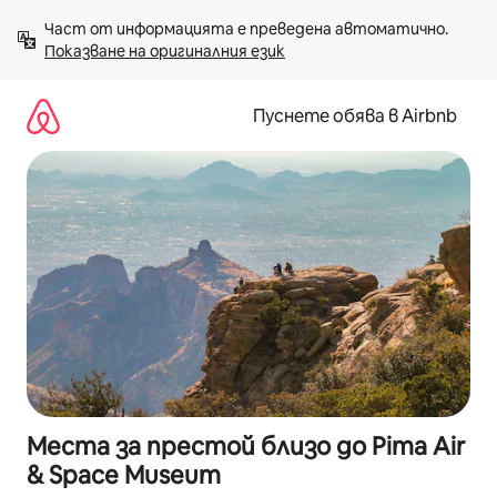
Пропускане
Част от информацията е преведена автоматично. 
към
Показване на оригиналния език
съдържанието
Пуснете обява в Airbnb
Места за престой близо до Pima Air
& Space Museum