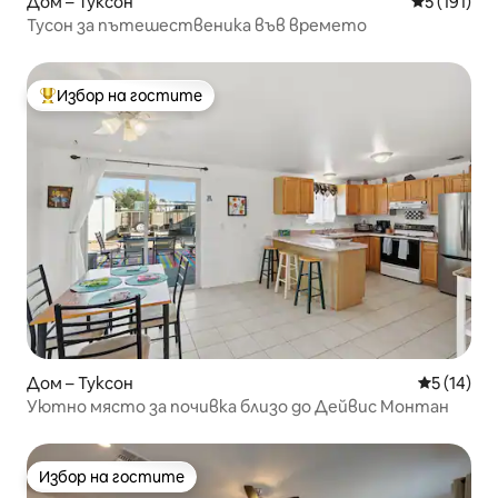
Дом – Туксон
Средна оце
5 (191)
Тусон за пътешественика във времето
Избор на гостите
Най-популярен избор на гостите
Дом – Туксон
Средна оц
5 (14)
Уютно място за почивка близо до Дейвис Монтан
Избор на гостите
Избор на гостите