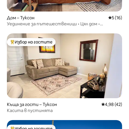
Дом – Туксон
Средна оц
5 (16)
Уединение за пътешественици • Цял дом •
Допускат се домашни любимци
Избор на гостите
Най-популярен избор на гостите
Къща за гости – Туксон
Средна оценк
4,98 (42)
Касита в пустинята
Избор на гостите