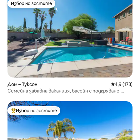
Избор на гостите
Избор на гостите
Дом – Туксон
Средна оценк
4,9 (173)
Семейна забавна ваканция, басейн с подгряване,
стая за игри, сауна
Избор на гостите
Най-популярен избор на гостите