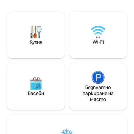
греди, безплатен Wi - Fi, ежедневни
баните на Карак
домакински услуги, минибар и
Апартаментът е
еленска кана. Самостоятелната
с метро (линия А
баня е оборудвана със сешоар, душ
автобусни линии
кабина, спане и безплатни
от най - добрит
тоалетни принадлежности. Не
включително ба
сервираме закуска. Разполагаме с
магазини и зелени п
четири идентични стаи от този
добрият избор з
Кухня
Wi-Fi
тип, без асансьор.
Безплатно
Басейн
паркиране на
място