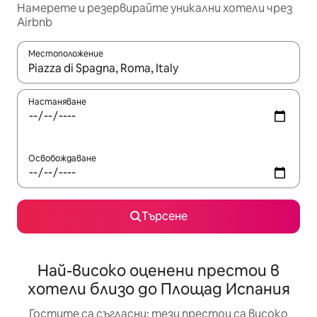
Намерете и резервирайте уникални хотели чрез
Airbnb
Местоположение
Когато резултатите се покажат, използвайте клавишите 
Настаняване
Освобождаване
Търсене
Най-високо оценени престои в
хотели близо до Площад Испания
Гостите са съгласни: тези престои са високо