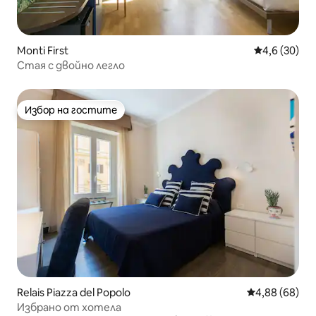
Monti First
Средна оцен
4,6 (30)
Стая с двойно легло
Избор на гостите
Избор на гостите
Relais Piazza del Popolo
Средна оценк
4,88 (68)
Избрано от хотела