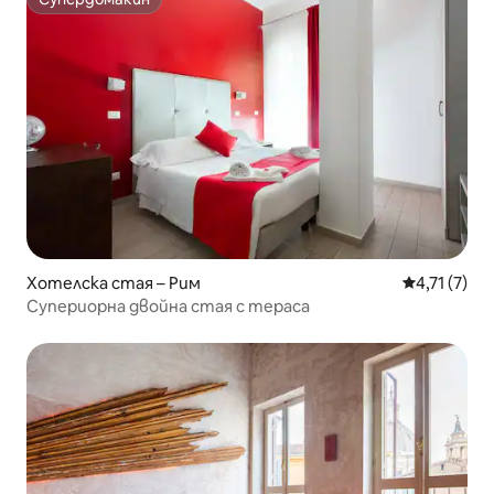
Супердомакин
Хотелска стая – Рим
Средна оцен
4,71 (7)
Супериорна двойна стая с тераса