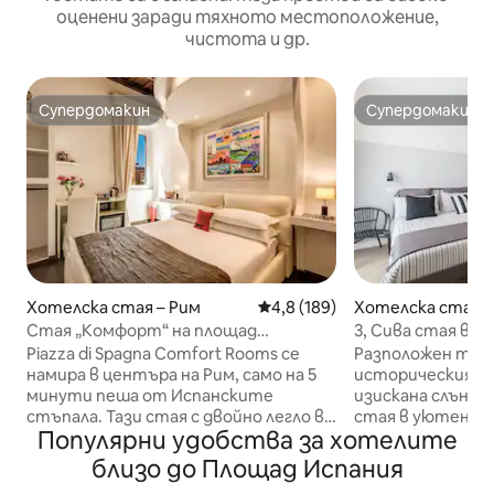
оценени заради тяхното местоположение,
чистота и др.
Супердомакин
Супердомакин
Супердомакин
Супердомакин
Хотелска стая – Рим
Средна оценка: 4,8 от 5, 189
4,8 (189)
Хотелска стая –
Стая „Комфорт“ на площад
3, Сива стая в К
„Испания“ – Делюкс двойна стая
Смарт Хаус
Piazza di Spagna Comfort Rooms се
Разположен точн
намира в центъра на Рим, само на 5
историческия це
минути пеша от Испанските
изискана слънче
стъпала. Тази стая с двойно легло в
стая в уютен а
Популярни удобства за хотелите
Делукс, „Стая Бабуино “, която гледа
климатик, само
към историческия фонтан„ Er
обща кухня. Колизеумът и районът
близо до Площад Испания
Babuino “, включва таван с дървени
на Домус са само 