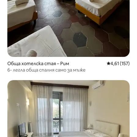
Обща хотелска стая – Рим
Средна оценка
4,61 (157)
6- легла обща спалня само за мъже