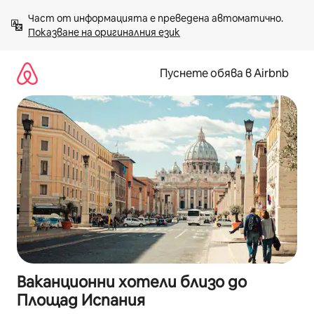
Пропускане
Част от информацията е преведена автоматично. 
към
Показване на оригиналния език
съдържанието
Пуснете обява в Airbnb
Ваканционни хотели близо до
Площад Испания