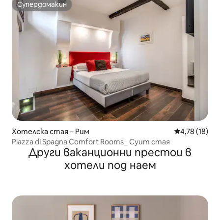
Супердомакин
Супердомакин
Хотелска стая – Рим
Средна оценк
4,78 (18)
Piazza di Spagna Comfort Rooms_ Суит стая
Други ваканционни престои в
хотели под наем