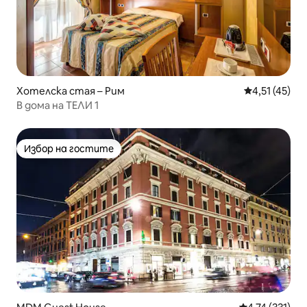
Хотелска стая – Рим
Средна оценк
4,51 (45)
В дома на ТЕЛИ 1
Избор на гостите
Избор на гостите