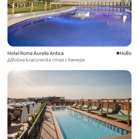
Hotel Roma Aurelia Antica
Ново мяс
Ново
Двойна класическа стая с камера