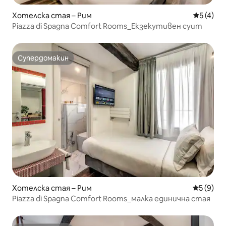
Хотелска стая – Рим
Средна о
5 (4)
Piazza di Spagna Comfort Rooms_Екзекутивен суит
Супердомакин
Супердомакин
Хотелска стая – Рим
Средна о
5 (9)
Piazza di Spagna Comfort Rooms_малка единична стая