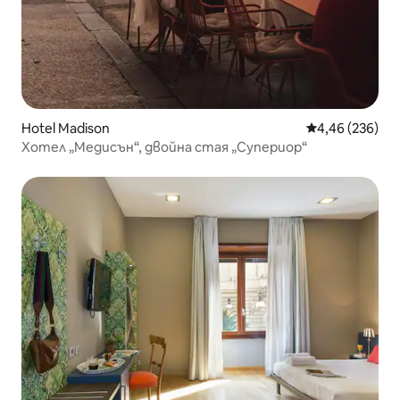
Hotel Madison
Средна оценка
4,46 (236)
Хотел „Медисън“, двойна стая „Супериор“