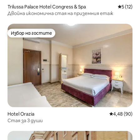
Trilussa Palace Hotel Congress & Spa
Средна оц
5 (12)
Двойна икономична стая на приземния етаж
Избор на гостите
Избор на гостите
Hotel Orazia
Средна оценк
4,48 (90)
Стая за 3 души