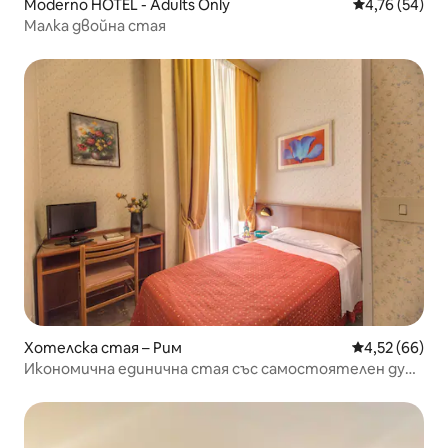
Moderno HOTEL - Adults Only
Средна оценк
4,76 (54)
Малка двойна стая
Хотелска стая – Рим
Средна оценк
4,52 (66)
Икономична единична стая със самостоятелен душ/
баня