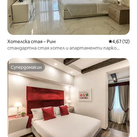
Хотелска стая – Рим
Средна оценк
4,67 (12)
стандартна стая хотел и апартаменти парко
тирено
Супердомакин
Супердомакин