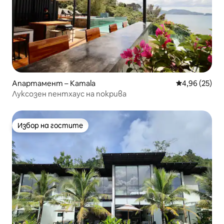
Апартамент – Kamala
Средна оценк
4,96 (25)
Луксозен пентхаус на покрива
Избор на гостите
Избор на гостите