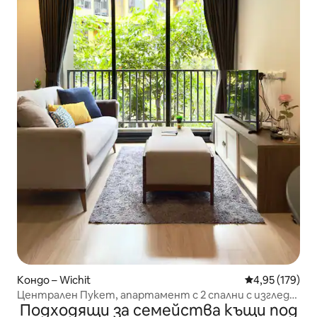
Кондо – Wichit
Средна оценка
4,95 (179)
Централен Пукет, апартамент с 2 спални с изглед
Подходящи за семейства къщи под
към басейна