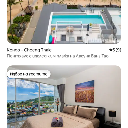
Кондо – Choeng Thale
Средна о
5 (9)
Пентхаус с изглед към плажа на Лагуна Банг Тао
Избор на гостите
Избор на гостите