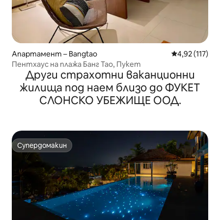
Апартамент – Bangtao
Средна оценка
4,92 (117)
Пентхаус на плажа Банг Тао, Пукет
Други страхотни ваканционни
жилища под наем близо до ФУКЕТ
СЛОНСКО УБЕЖИЩЕ ООД.
Супердомакин
Супердомакин