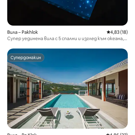
Вила – Pakhlok
Средна оценк
4,83 (18)
Супер уединена вила с 5 спални и изглед към океана,
2200 кв. м, Пукет
Супердомакин
Супердомакин