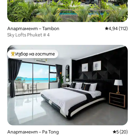
Апартамент – Tambon
Средна оценка
4,94 (112)
Sky Lofts Phuket # 4
Избор на гостите
Най-популярен избор на гостите
Апартамент – Pa Tong
Средна оц
5 (20)