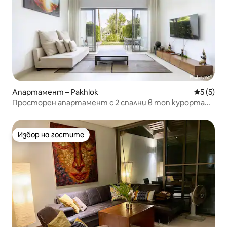
Апартамент – Pakhlok
Средна о
5 (5)
Просторен апартамент с 2 спални в топ курорта
Baan Yamu
Избор на гостите
Избор на гостите