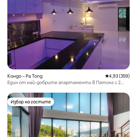
Кондо – Pa Tong
Средна оценка
4,93 (359)
Един от най-добрите апартаменти в Патонг с 2
спални и супер модем
Избор на гостите
Избор на гостите