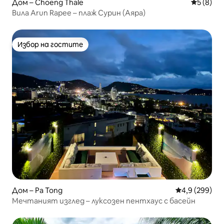
Дом – Choeng Thale
Средна о
5 (8)
Вила Arun Rapee – плаж Сурин (Аяра)
Избор на гостите
Избор на гостите
Дом – Pa Tong
Средна оценк
4,9 (299)
Мечтаният изглед – луксозен пентхаус с басейн