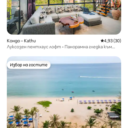
Кондо – Kathu
Средна оценк
4,93 (30)
Луксозен пентхаус лофт • Панорамна гледка към
планината и залива
Избор на гостите
Избор на гостите