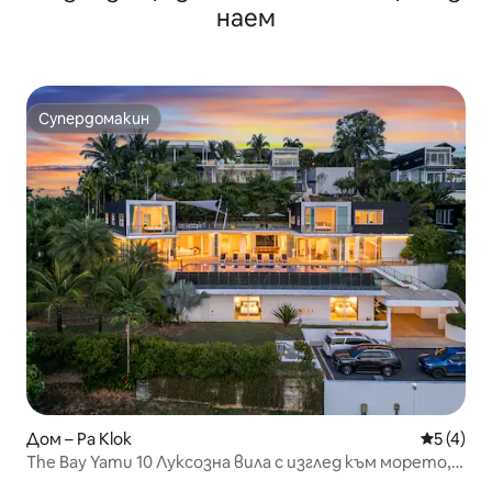
наем
Супердомакин
Супердомакин
Дом – Pa Klok
Средна о
5 (4)
The Bay Yamu 10 Луксозна вила с изглед към морето, 7
спални (срещу пристанището на Yamu)