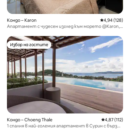
Кондо – Karon
Средна оценка
4,94 (128)
Апартамент с чудесен изглед към морето @Karon,
плаж - 800м
Избор на гостите
Избор на гостите
Кондо – Choeng Thale
Средна оценка
4,87 (112)
1 спалня в най-големия апартамент в Сурин с бърз