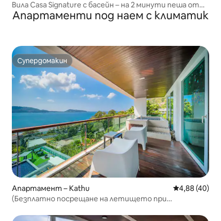
Вила Casa Signature с басейн – на 2 минути пеша от
Апартаменти под наем с климатик
Ikea
Супердомакин
Супердомакин
Апартамент – Kathu
Средна оценк
4,88 (40)
(Безплатно посрещане на летището при
резервация за пет нощувки) Просторен
апартамент с 3 спални и площ 160 кв. м с изглед към