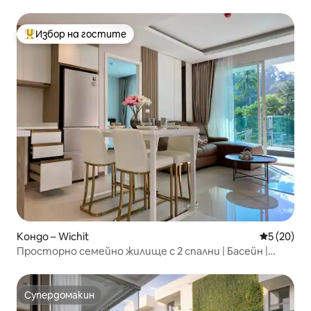
Wi-Fi
Избор на гостите
Най-популярен избор на гостите
Кондо – Wichit
Средна оц
5 (20)
Просторно семейно жилище с 2 спални | Басейн |
Фитнес зала | Близо до Стария град
Супердомакин
Супердомакин