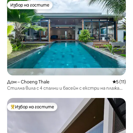
Избор на гостите
Избор на гостите
Дом – Choeng Thale
Средна оц
5 (11)
Стилна вила с 4 спални и басейн с екстри на плажа
Пукет Лаян
Избор на гостите
Най-популярен избор на гостите