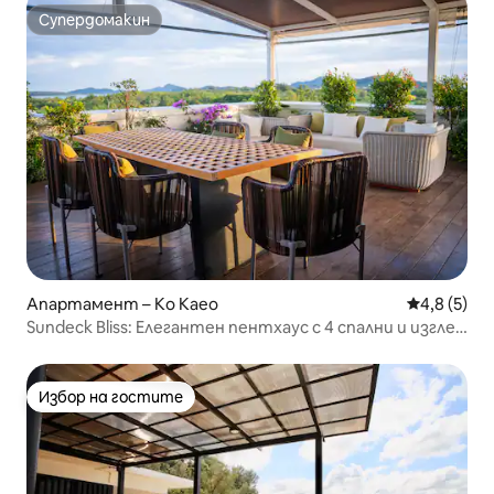
морето в Патонг
Супердомакин
Супердомакин
Апартамент – Ko Kaeo
Средна оце
4,8 (5)
Sundeck Bliss: Елегантен пентхаус с 4 спални и изглед
към морето
Избор на гостите
Избор на гостите