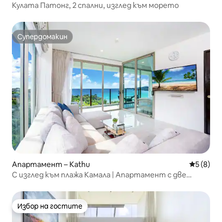
Кулата Патонг, 2 спални, изглед към морето
Супердомакин
Супердомакин
Апартамент – Kathu
Средна о
5 (8)
С изглед към плажа Камала | Апартамент с две
спални с невероятен изглед към морето | Тераса с
изглед + самостоятелен басейн | Прекрасен залез |
400 метра пеша до плажа | A82
Избор на гостите
Избор на гостите