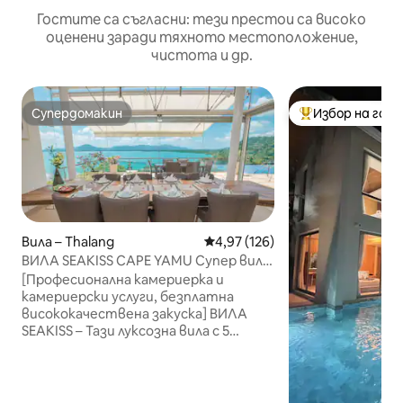
Гостите са съгласни: тези престои са високо
оценени заради тяхното местоположение,
чистота и др.
Супердомакин
Избор на гос
Супердомакин
Най-популярен 
Вила – Thalang
Средна оценка: 4,97 от 5, 126
4,97 (126)
ВИЛА SEAKISS CAPE YAMU Супер вила
с изглед към морето със закуска,
[Професионална камериерка и
прислужница и иконом
камериерски услуги, безплатна
висококачествена закуска] ВИЛА
SEAKISS – Тази луксозна вила с 5
спални с изглед към морето се
намира в Кейп Яму, едно от най-
престижните места в Пукет, с
изглед към спокойното Андаманско