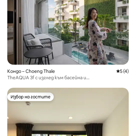
Кондо – Choeng Thale
Средна о
5 (4)
TheAQUA 3f с изглед към басейна и
езерото@BoatAvenue (Лагуна Бийч)
Избор на гостите
Избор на гостите