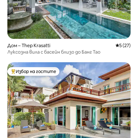
Дом – Thep Krasatti
Средна оц
5 (27)
Луксозна вила с басейн близо до Банг Тао
Избор на гостите
Най-популярен избор на гостите