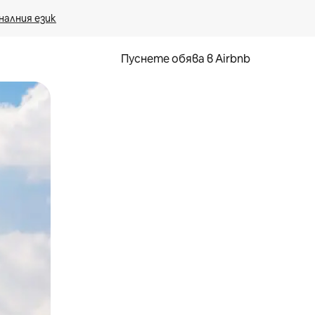
налния език
Пуснете обява в Airbnb