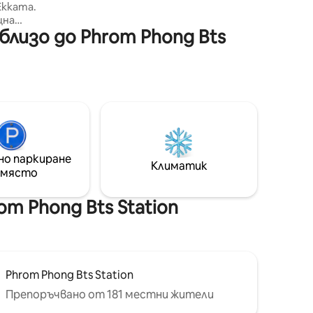
нтър и
Ekkama.
приятна среда.Не се чува никакъв
гара
щна
шум от трафика, а вместо птичи
лизо до Phrom Phong Bts
зпълнен с
песни на дървото. Стаята ми има
р
голям балкон с хубава гледка, която
 Бар за
ви кара да се наслаждавате и да се
и
чувствате спокойни. Също така
00
фитнес залата и басейнът са много
а колата
хубави и нови. Ще се почувствате
право до
като у дома си далеч от дома:)
BTS. -
Две
 - 3
но паркиране
Климатик
 Нана
 място
- Фитнес
m Phong Bts Station
лнова
ан -
не -
Phrom Phong Bts Station
Препоръчвано от 181 местни жители