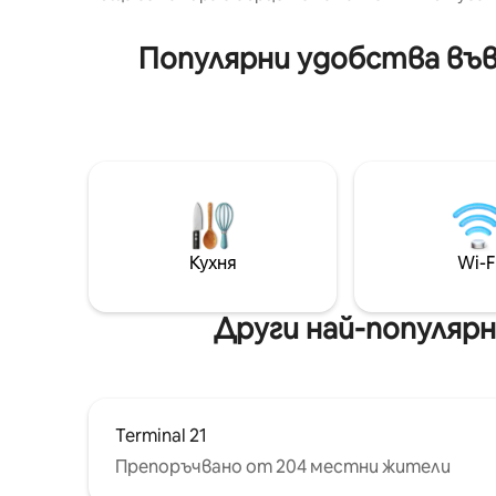
басейн/Фитнес/Бар на високо/
близо до всичко.Включва 1 спалня,
намира в
Безплатен трансфер от летището
всекидневна, трапезария, кухня и
ЛОФТ, до
Популярни удобства във
за четири нощувки
1 баня. [Местоположение] - Удобен
е с площ
транспорт: основен район на
квадратн
Sukhumvit, 980 м пеша до
спалня, 
метростанция Phrom Phong, 10 мин
кухня и б
пеша - Светилището Ераван 4,7 км,
настанят
Сиам 8 км, Кралският дворец 13 км -
резервац
10 минути пеша до търговски
подразби
център Emporium - Удобство:
само лег
денонощни магазини, големи
нуждает
супермаркети, търговски
разтегат
Кухня
Wi-F
центрове, добре известен спа
въведет
център [Тоалетна] - Суха и мокра
и се свъ
отделна вана, душ кабина и ръчна
резервац
Други най-популярн
мивка, гардероб, сешоар, душ кабина
Ще уред
със сапун за тяло, шампоан и балсам,
оправи р
почистващ препарат
настаняв
[Предоставени услуги] -
резерва
Самостоятелно настаняване и
използва
Terminal 21
самостоятелно освобождаване
собствен
(настаняване 15:00 ч., освобождаване
фитнес ц
Препоръчвано от 204 местни жители
11:00 ч.) - В кухнята има уреди като
коворкин