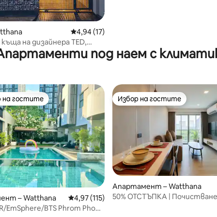
централен жилищен район
tthana
Средна оценка: 4,94 от 5, 17 отзива
4,94 (17)
 къща на дизайнера TED,
Апартаменти под наем с климати
т на Банкок
 на гостите
Избор на гостите
улярен избор на гостите
Избор на гостите
Апартамент – Watthana
50% ОТСТЪПКА | Почистване
от 5, 46 отзива
ент – Watthana
Средна оценка: 4,97 от 5, 115 отзива
4,97 (115)
на чаршафи | Легло с размер K
R/EmSphere/BTS Phrom Phong
часа