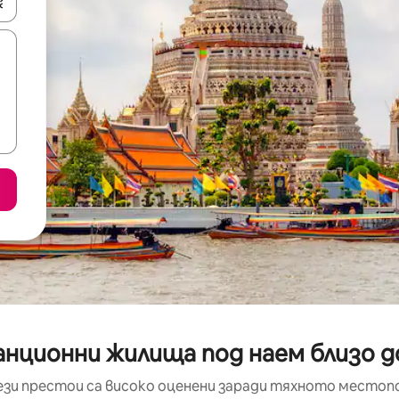
е клавишите със стрелки нагоре и надолу или навигирайте с д
нционни жилища под наем близо до
ези престои са високо оценени заради тяхното местоп