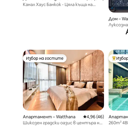
Канал Хаус Банкок - Цяла къща на
канал Мон
Дом – Wa
Луксозна
центъръ
Избор на гостите
Избор
Избор на гостите
Най-поп
Апартамент – Watthana
Средна оценка: 4,96 
4,96 (46)
Апартам
Шикозен градски оазис в центъра на
260m² 4B