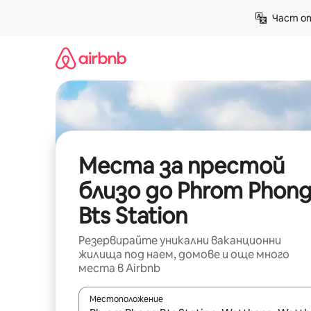
Пропускане
Част от
към
съдържанието
Места за престой
близо до Phrom Phon
Bts Station
Резервирайте уникални ваканционни
жилища под наем, домове и още много
места в Airbnb
Местоположение