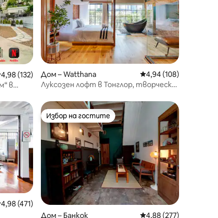
Дом – Watthana
Средна оценка: 4,94 
4,94 (108)
редна оценка: 4,98 от 5, 132 отзива
4,98 (132)
Луксозен лофт в Тонглор, творческа
м“ в
почивка
Избор на гостите
Избор на гостите
редна оценка: 4,98 от 5, 471 отзива
4,98 (471)
Дом – Банкок
Средна оценка: 4,88 
4,88 (277)