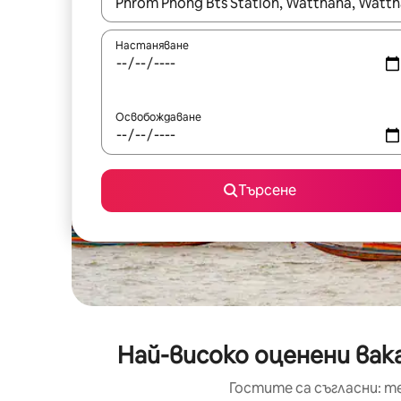
Когато резултатите се покажат, използвайт
Настаняване
Освобождаване
Търсене
Най-високо оценени вака
Гостите са съгласни: т