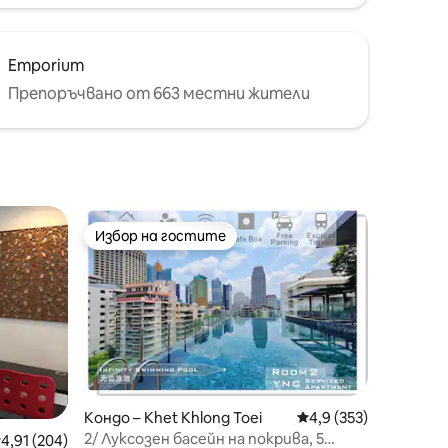
Emporium
Препоръчвано от 663 местни жители
Избор на гостите
тите
Избор на гостите
Кондо – Khet Khlong Toei
Средна оценка: 4,9 
4,9 (353)
2/ Луксозен басейн на покрива, 5
редна оценка: 4,91 от 5, 204 отзива
4,91 (204)