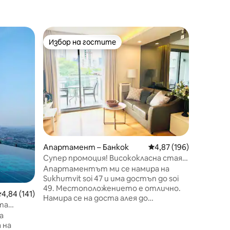
Апартам
Избор на гостите
Суперд
Избор на гостите
Суперд
thin road
Красива
метро
-40 кв. 
в Bangkok T
подходящ
се пуши 
Sanampao
Всекидне
самосто
тоалетн
Air - co
Апартамент – Банкок
Средна оценка: 4,87 
4,87 (196)
съхране
охрана -
Супер промоция! Висококласна стая в
освобож
центъра на BBK
Апартаментът ми се намира на
паркира
Sukhumvit soi 47 и има достъп до soi
*Апарта
49. Местоположението е отлично.
редна оценка: 4,84 от 5, 141 отзива
4,84 (141)
ъглови 
Намира се на доста алея до
та
зависим
Сукумвит между BTS Phromphong и
а
Thong lo. Намира се на 400 м. от
финити
 на
алеята. Това е много безопасна и