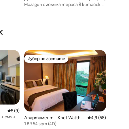
Магазин с голяма тераса в китайския
квартал, BaanYok
к
Избор на гостите
Избор на гостите
Средна оценка: 5 от 5, 9 отзива
5 (9)
 + смяна
Апартамент – Khet Wattha
Средна оценка: 4,9
4,9 (58)
ing | 24
na
1 BR 54 sqm (4D)