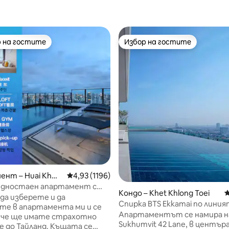
 на гостите
Избор на гостите
улярен избор на гостите
Избор на гостите
т 5, 409 отзива
ент – Huai Khwa
Средна оценка: 4,93 от 5, 1196 отзива
4,93 (1196)
 едностаен апартамент с
Кондо – Khet Khlong Toei
С
алкон LOFT-D4/3 души/басейн
да изберете и да
Спирка BTS Ekkamai по линия
ва/близо до RCA/близо до
те в апартамента ми и се
Сукхумвит.Луксозен
Апартаментът се намира н
азар на гарата/близо до
, че ще имате страхотно
апартамент/32-етажен ин
Sukhumvit 42 Lane, в центъра
Тайланд. Къщата се