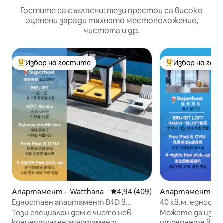
Гостите са съгласни: тези престои са високо
оценени заради тяхното местоположение,
чистота и др.
Избор на гостите
Избор на гос
Най-популярен избор на гостите
Най-популярен 
Апартамент – Watthana
Средна оценка: 4,94 от 5, 409
4,94 (409)
Апартамент – H
ang
Едностаен апартамент B4D в
40 кв.м. едност
центъра на града/Близо до
вана и балкон L
Този специален дом е чисто нов
Можете да избе
метрото/Гледка към високия град/
на покрива/близ
концептуален апартамент,
отседнете в ап