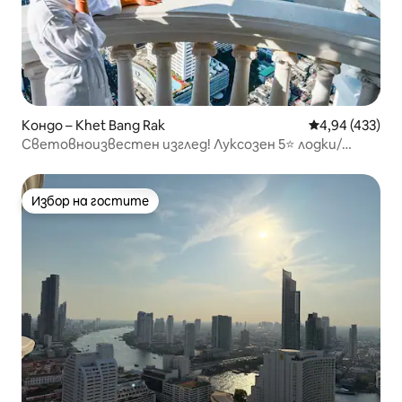
Кондо – Khet Bang Rak
Средна оценка
4,94 (433)
Световноизвестен изглед! Луксозен 5⭐ лодки/
влакове/пазари
Избор на гостите
Избор на гостите