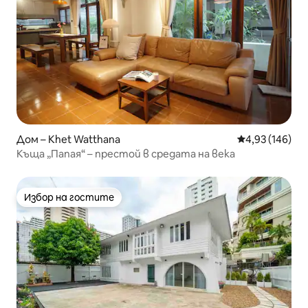
Дом – Khet Watthana
Средна оценка
4,93 (146)
Къща „Папая“ – престой в средата на века
Избор на гостите
Избор на гостите