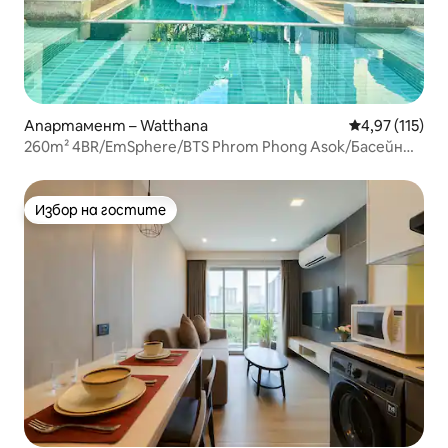
Апартамент – Watthana
Средна оценка
4,97 (115)
260m² 4BR/EmSphere/BTS Phrom Phong Asok/Басейн
Фитнес зала
Избор на гостите
Избор на гостите