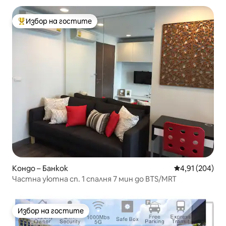
Изток
Избор на гостите
Най-популярен избор на гостите
Кондо – Банкок
Средна оценка
4,91 (204)
Частна уютна сп. 1 спалня 7 мин до BTS/MRT
Избор на гостите
Избор на гостите