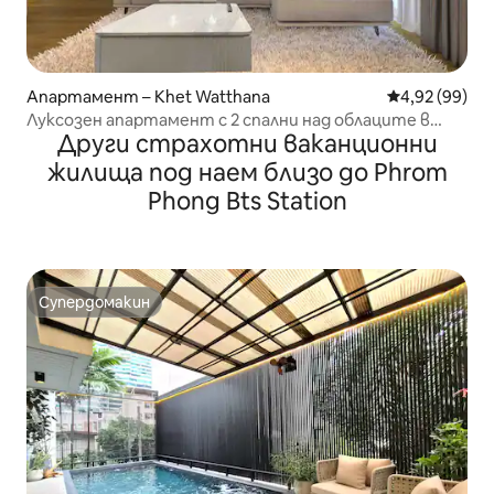
Апартамент – Khet Watthana
Средна оценк
4,92 (99)
Луксозен апартамент с 2 спални над облаците в
Други страхотни ваканционни
първокласен район на Банкок
жилища под наем близо до Phrom
Phong Bts Station
Супердомакин
Супердомакин