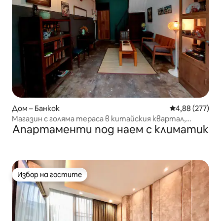
Дом – Банкок
Средна оценка
4,88 (277)
Магазин с голяма тераса в китайския квартал,
Апартаменти под наем с климатик
BaanYok
Избор на гостите
Избор на гостите