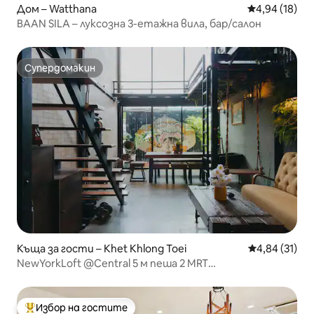
Дом – Watthana
Средна оценк
4,94 (18)
BAAN SILA – луксозна 3-етажна вила, бар/салон
Супердомакин
Супердомакин
Къща за гости – Khet Khlong Toei
Средна оценк
4,84 (31)
NewYorkLoft @Central 5 м пеша 2 MRT
KongToei/QSNCC
Избор на гостите
Най-популярен избор на гостите