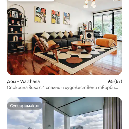
Дом – Watthana
Средна оц
5 (67)
Спокойна вила с 4 спални и художествени творби
близо до бутици, ресторанти и СПА
Супердомакин
Супердомакин