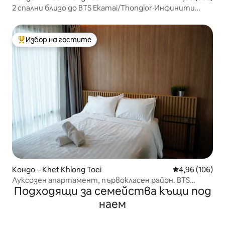
2 спални близо до BTS Ekamai/Thonglor·Инфинити
басейн на покрива
Избор на гостите
Най-популярен избор на гостите
Кондо – Khet Khlong Toei
Средна оценка
4,96 (106)
Луксозен апартамент, първокласен район. BTS
Подходящи за семейства къщи под
Thonglor.
наем