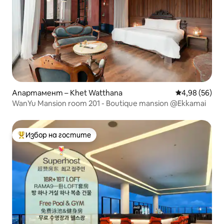
Апартамент – Khet Watthana
Средна оценк
4,98 (56)
WanYu Mansion room 201 - Boutique mansion @Ekkamai
Избор на гостите
Най-популярен избор на гостите