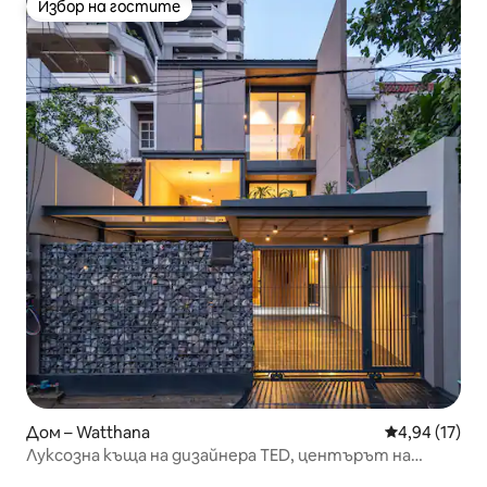
Избор на гостите
Избор на гостите
Дом – Watthana
Средна оценк
4,94 (17)
Луксозна къща на дизайнера TED, центърът на
Банкок