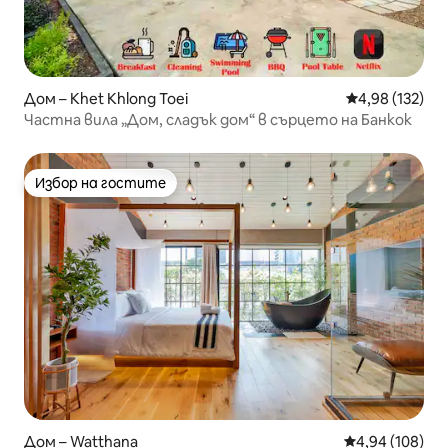
Дом – Khet Khlong Toei
Средна оценка
4,98 (132)
Частна вила „Дом, сладък дом“ в сърцето на Банкок
Избор на гостите
Избор на гостите
Дом – Watthana
Средна оценка
4,94 (108)