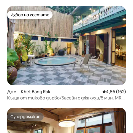
Избор на гостите
Избор на гостите
Дом – Khet Bang Rak
Средна оценка
4,86 (162)
Къща от тиково дърво/Басейн с джакузи/5 мин. MRT/
Местен антикварен магазин/
Супердомакин
Супердомакин