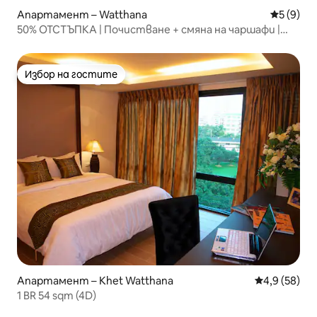
Апартамент – Watthana
Средна о
5 (9)
50% ОТСТЪПКА | Почистване + смяна на чаршафи |
Легло с размер King | 24 часа
Избор на гостите
Избор на гостите
Апартамент – Khet Watthana
Средна оцен
4,9 (58)
1 BR 54 sqm (4D)