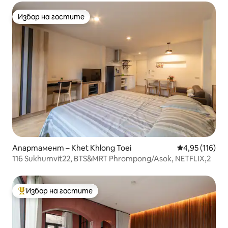
Избор на гостите
Избор на гостите
Апартамент – Khet Khlong Toei
Средна оценка
4,95 (116)
116 Sukhumvit22, BTS&MRT Phrompong/Asok, NETFLIX,2
Избор на гостите
Най-популярен избор на гостите