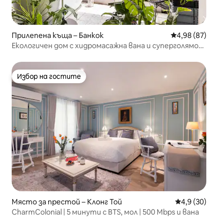
Прилепена къща – Банкок
Средна оценк
4,98 (87)
Екологичен дом с хидромасажна вана и суперголямо
двойно легло
Избор на гостите
Избор на гостите
Място за престой – Клонг Той
Средна оцен
4,9 (30)
CharmColonial | 5 минути с BTS, мол | 500 Mbps и вана