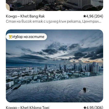
Кондо – Khet Bang Rak
Средна оценка
4,96 (204)
Стая на висок етаж с изглед към реката, Централен
Банкок
Избор на гостите
Най-популярен избор на гостите
Кондо – Khet Khlong Toei
Средна оценка
4,95 (306)