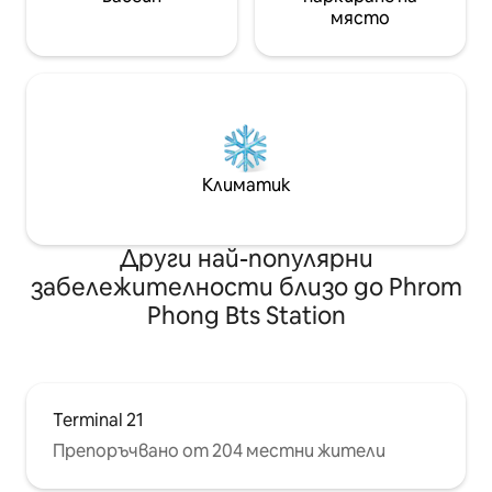
(настаняване 15:00 ч., освобождаване
фитнес центъра,
място
11:00 ч.) - В кухнята има уреди като
коворкинга.
хладилник, готварска печка,
микровълнова печка за лесно
готвене.Моля, почистете след себе
си и се пазете, когато го
използвате. - Осигурени са пералня и
перилен препарат - Всекидневна с
удобен диван, кабелна телевизия,
Климатик
климатик, масичка за кафе - Wi-Fi е
наличен в апартамента и в стаята -
Дрешник, закачалки за дрехи и кърпи
Други най-популярни
за баня
забележителности близо до Phrom
Phong Bts Station
Terminal 21
Препоръчвано от 204 местни жители