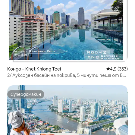
Кондо – Khet Khlong Toei
Средна оценк
4,9 (353)
2/ Луксозен басейн на покрива, 5 минути пеша от BTS
Asok Nana
Супердомакин
Супердомакин