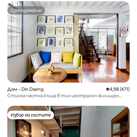
Супердомакин
Супердомакин
Дом – Din Daeng
Средна оценка
4,98 (471)
Стилна частна къща в тих централен жилищен
район
Избор на гостите
Избор на гостите