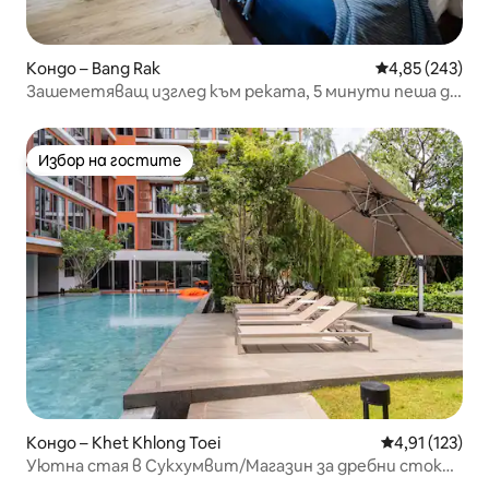
Кондо – Bang Rak
Средна оценка
4,85 (243)
Зашеметяващ изглед към реката, 5 минути пеша до
влака и скай бара
Избор на гостите
Избор на гостите
Кондо – Khet Khlong Toei
Средна оценка
4,91 (123)
Уютна стая в Сукхумвит/Магазин за дребни стоки/
Ресторант и бар/Спирка Екамай/Автобусна спирка