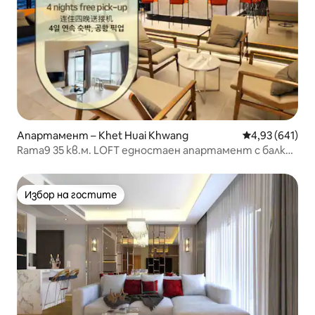
Апартамент – Khet Huai Khwang
Средна оценка
4,93 (641)
Rama9 35 кв.м. LOFT едностаен апартамент с балкон
D8/за 3 души/покрит басейн/близо до RCA/близо до
нощния пазар на влака/близо до Тонглор
Избор на гостите
Избор на гостите