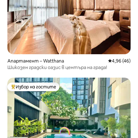
Апартамент – Watthana
Средна оценк
4,96 (46)
Шикозен градски оазис в центъра на града!
Избор на гостите
Най-популярен избор на гостите