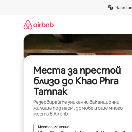
Пропускане
Част от
към
съдържанието
Места за престой
близо до Khao Phra
Tamnak
Резервирайте уникални ваканционни
жилища под наем, домове и още много
места в Airbnb
Местоположение