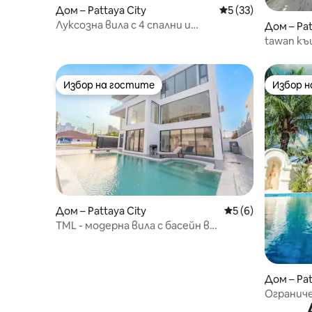
Дом – Pattaya City
Средна оценка: 5 
5 (33)
Луксозна вила с 4 спални и
Дом – Pat
самостоятелен басейн в Патая 25%
tawan к
ОТСТЪПКА
Избор на гостите
Избор 
Избор на гостите
Избор 
Дом – Pattaya City
Средна оценка: 5
5 (6)
TML - модерна вила с басейн в
Паттая, Zhongtian | 6 спални, 8 бани |
Професионална KTV частна стая,
маса за маа джан, кухня с открит
огън | Удобен живот наоколо
Дом – Pat
Ограниче
цената -