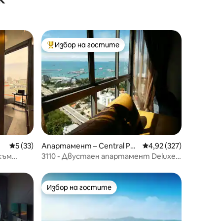
Избор на гостите
тите
Най-популярен избор на гостите
Средна оценка: 5 от 5, 33 отзива
5 (33)
Апартамент – Central Pat
Средна оценка: 4,92 
4,92 (327)
taya
към
3110 - Двустаен апартамент Deluxe с
ло
изглед към морето Unixx Pattaya
Избор на гостите
Избор на гостите