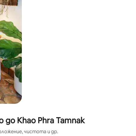
окосване или плъзгане.
 до Khao Phra Tamnak
оложение, чистота и др.