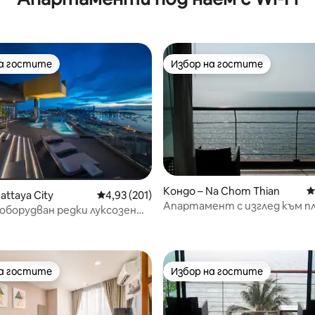
на гостите
Избор на гостите
на гостите
Избор на гостите
Кондо – Na Chom Thian
С
attaya City
Средна оценка: 4,93 от 5, 201 отзива
4,93 (201)
Апартамент с изглед към пл
т 5, 249 отзива
оборудван редки луксозен
невероятна гледка
нт с изглед към океана
на гостите
Избор на гостите
на гостите
Избор на гостите