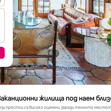
е клавишите със стрелки нагоре и надолу или навигирайте с д
ваканционни жилища под наем близо
ези престои са високо оценени заради тяхното местоп