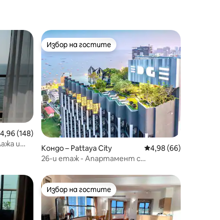
Избор на гостите
Избор на гостите
редна оценка: 4,96 от 5, 148 отзива
4,96 (148)
ажа и
Кондо – Pattaya City
Средна оценка: 4,98
4,98 (66)
26-и етаж - Апартамент с
невероятен изглед към морето -
Edge Pattaya
Избор на гостите
Избор на гостите