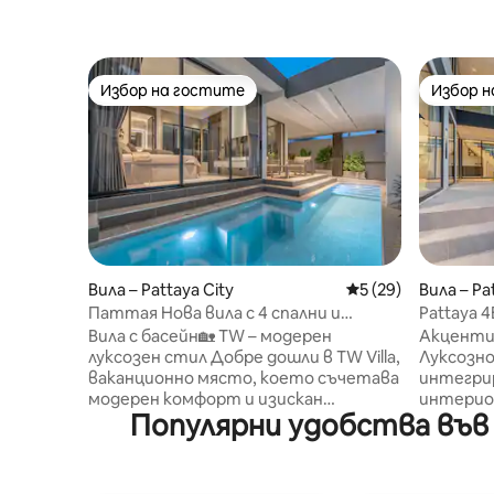
Избор на гостите
Избор 
Избор на гостите
Избор 
Вила – Pattaya City
Средна оценка: 5 
5 (29)
Вила – Pa
Паттая Нова вила с 4 спални и
Pattaya 4
басейн/Pattaya TW Luxe Stay Pool Villa
нова вила
Вила с басейн🏡 TW – модерен
Акценти 
в Патая
луксозен стил Добре дошли в TW Villa,
Луксозно
ваканционно място, което съчетава
интегрир
модерен комфорт и изискан
интерио
Популярни удобства във 
дизайн.Независимо дали става
външния 
въпрос за семейно събиране, или за
лукс и из
събиране на приятели, тук можете
Просторн
да се насладите на удобен и
спални с