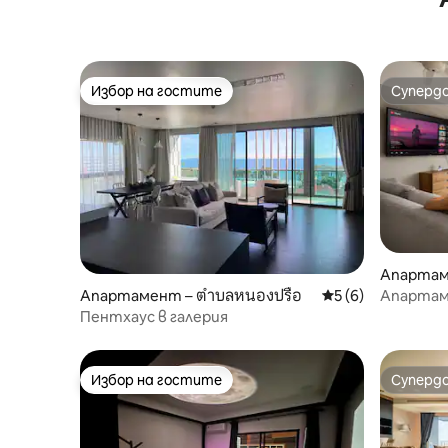
Патая
Избор на гостите
Суперд
Избор на гостите
Суперд
Апартаме
Апартамент – ตำบลหนองปรือ
Средна оценка: 5
5 (6)
Апартаме
морето (
Пентхаус в галерия
плажа Д
Избор на гостите
Суперд
Избор на гостите
Суперд