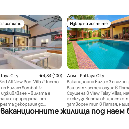
на гостите
Избор на гостите
на гостите
Избор на гостите
от 5, 29 отзива
ttaya City
Средна оценка: 4,84 от 5, 100 отзива
4,84 (100)
Дом – Pattaya City
Bed All New Pool Villa / Чисто
Ваканционна вила с 3 спални
 с басейн с 4 спални и 5 бани
басейн на 5 минути от плаж
на вила🏡 Sombot ✨
Вашият частен оазис в Пат
 изживяване – вилата е
Сгушена в View Talay Villas, на
ана с природата, от
ексклузивната общност от
рната декорация до
затворен тип в Патая, наш
ваканционните жилища под наем б
двор, всяко място показва
предлага перфектната ком
искана красота. 🛏
от уединение, спокойствие
и и удобни спални – 4
удобство. Тази луксозна вила с 3
 удобни легла и меко спално
спални разполага с простор