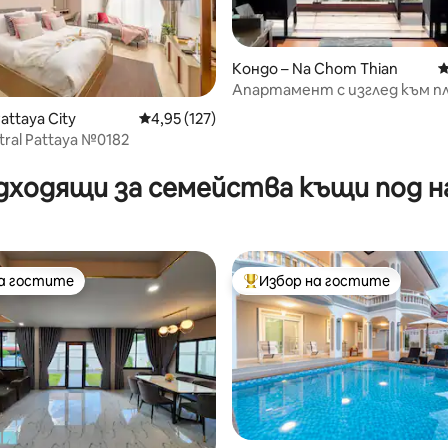
Кондо – Na Chom Thian
С
Апартамент с изглед към пл
басейн на покрива и шофьор 
т 5, 136 отзива
attaya City
Средна оценка: 4,95 от 5, 127 отзива
4,95 (127)
tral Pattaya №0182
дходящи за семейства къщи под н
на гостите
Избор на гостите
на гостите
Най-популярен избор на гос