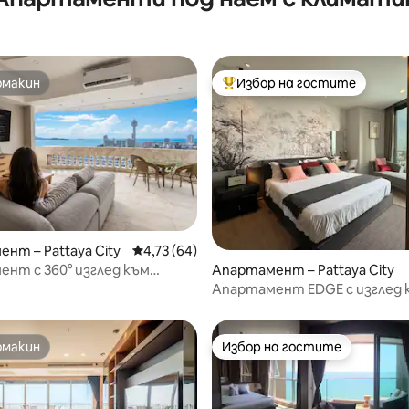
омакин
Избор на гостите
омакин
Най-популярен избор на гос
нт – Pattaya City
Средна оценка: 4,73 от 5, 64 отзива
4,73 (64)
 от 5, 6 отзива
Апартамент – Pattaya City
нт с 360° изглед към
27-ми етаж), 2 спални, на
Апартамент EDGE с изглед 
жомтиен
морето – голямо двойно лег
омакин
Избор на гостите
омакин
Избор на гостите