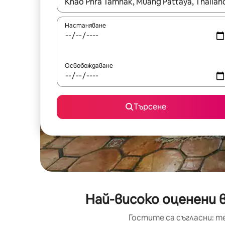
Когато резултатите се покажат, използвайт
Настаняване
Освобождаване
Търсене
Най-високо оценени 
Гостите са съгласни: т