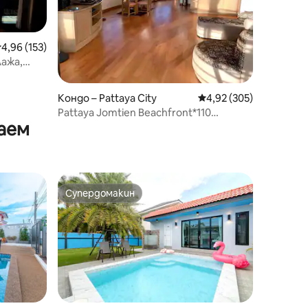
редна оценка: 4,96 от 5, 153 отзива
4,96 (153)
ажа,
по заявка
Кондо – Pattaya City
Средна оценка: 4,92 
4,92 (305)
Pattaya Jomtien Beachfront*110
аем
кв.м.*#зашеметяващ изглед#
Супердомакин
тите
Супердомакин