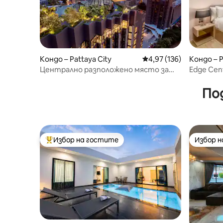
Кондо – Pattaya City
Средна оценка: 4,97 о
4,97 (136)
Кондо – P
Централно разположено място за
Edge Cen
настаняване на няколко крачки от
плажа с басейни на покрива
По
Избор на гостите
Избор 
Най-популярен избор на гостите
Избор 