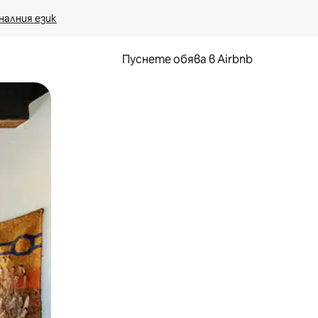
налния език
Пуснете обява в Airbnb