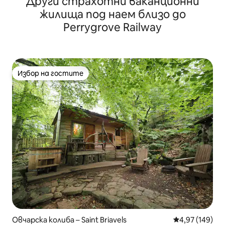
Други страхотни ваканционни
жилища под наем близо до
Perrygrove Railway
Избор на гостите
Избор на гостите
Овчарска колиба – Saint Briavels
Средна оценка
4,97 (149)