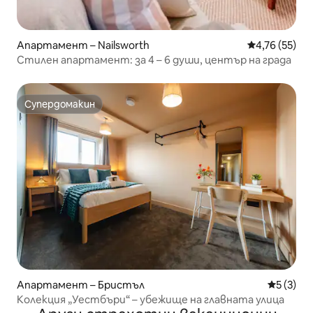
Апартамент – Nailsworth
Средна оценк
4,76 (55)
Стилен апартамент: за 4 – 6 души, център на града
Супердомакин
Супердомакин
Апартамент – Бристъл
Средна о
5 (3)
Колекция „Уестбъри“ – убежище на главната улица