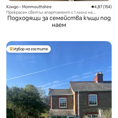
Кондо – Monmouthshire
Средна оценка
4,87 (154)
Прекрасен светъл апартамент с 1 легло на
Подходящи за семейства къщи под
приземния етаж с паркинг
наем
Избор на гостите
Най-популярен избор на гостите