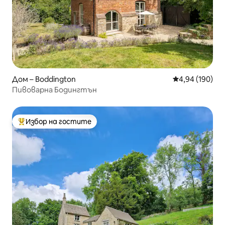
Дом – Boddington
Средна оценка
4,94 (190)
Пивоварна Бодингтън
Избор на гостите
Най-популярен избор на гостите