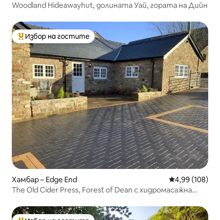
Woodland Hideawayhut, долината Уай, гората на Дийн
Избор на гостите
Най-популярен избор на гостите
Хамбар – Edge End
Средна оценка
4,99 (108)
The Old Cider Press, Forest of Dean с хидромасажна
вана