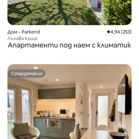
Дом – Parkend
Средна оценка
4,94 (253)
Лилава къща
Апартаменти под наем с климатик
Супердомакин
Супердомакин