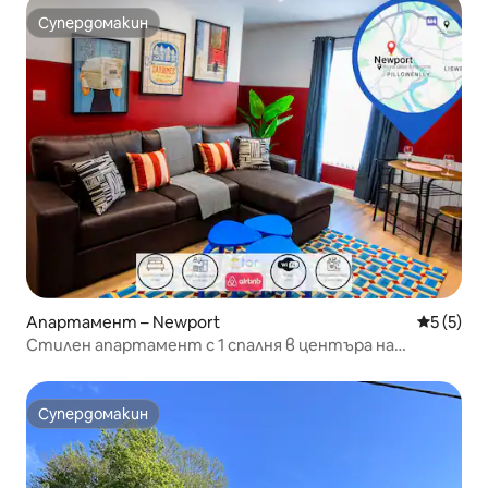
Супердомакин
Супердомакин
Апартамент – Newport
Средна о
5 (5)
Стилен апартамент с 1 спалня в центъра на
Нюпорт, близо до болница RoyalGwentHospital
Супердомакин
Супердомакин