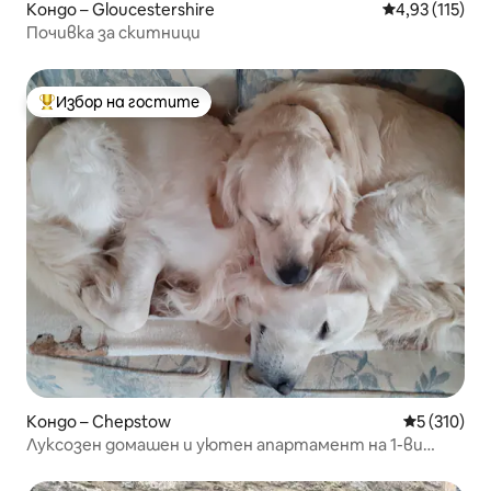
Кондо – Gloucestershire
Средна оценка
4,93 (115)
Почивка за скитници
Избор на гостите
Най-популярен избор на гостите
Кондо – Chepstow
Средна оце
5 (310)
Луксозен домашен и уютен апартамент на 1-ви
етаж.