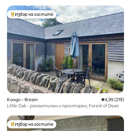
кучета, паркинг и градина
Избор на гостите
Най-популярен избор на гостите
Кондо – Bream
Средна оценка
4,95 (219)
Little Oak - романтичен и просторен, Forest of Dean
Избор на гостите
Най-популярен избор на гостите