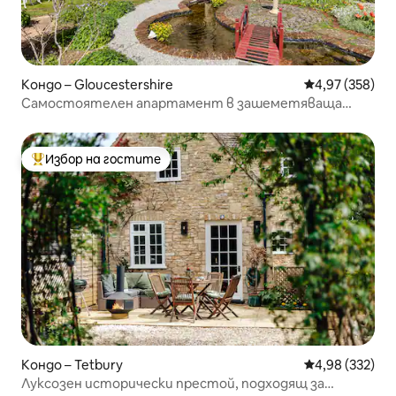
Кондо – Gloucestershire
Средна оценка
4,97 (358)
Самостоятелен апартамент в зашеметяваща
историческа къща
Избор на гостите
Най-популярен избор на гостите
Кондо – Tetbury
Средна оценка
4,98 (332)
Луксозен исторически престой, подходящ за