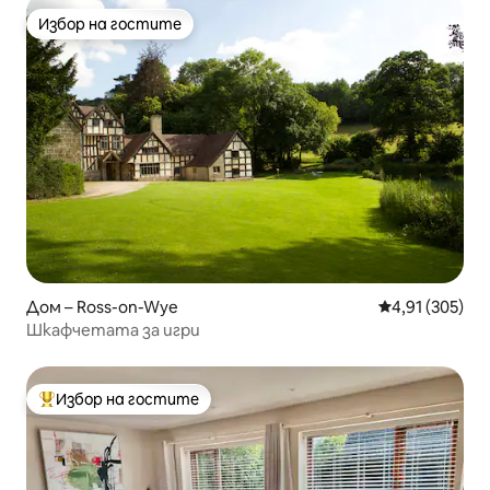
Избор на гостите
Избор на гостите
Дом – Ross-on-Wye
Средна оценка
4,91 (305)
Шкафчетата за игри
Избор на гостите
Най-популярен избор на гостите