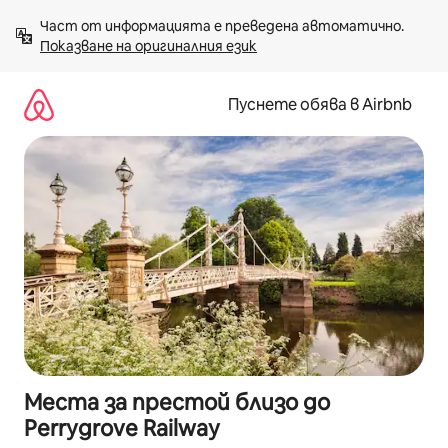
Пропускане
Част от информацията е преведена автоматично. 
към
Показване на оригиналния език
съдържанието
Пуснете обява в Airbnb
Места за престой близо до
Perrygrove Railway