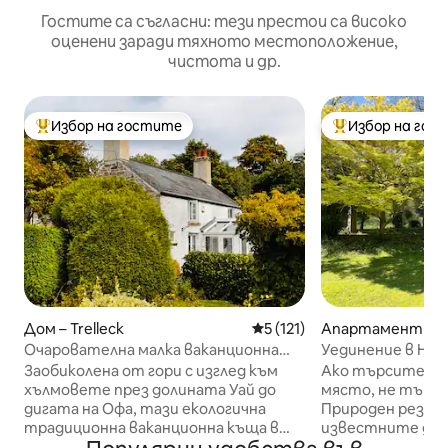
Гостите са съгласни: тези престои са високо
оценени заради тяхното местоположение,
чистота и др.
Избор на гостите
Избор на гос
Най-популярен избор на гостите
Най-популярен 
Дом – Trelleck
Средна оценка: 5 от 5, 12
5 (121)
Апартамент за 
Gloucestershire
Очарователна малка ваканционна
Уединение в Наг
къща в долината Уай
Заобиколена от гори с изглед към
Ако търсите он
хълмовете през долината Уай до
място, не търсе
дигата на Офа, тази екологична
Природен резерв
традиционна ваканционна къща в
известните дъб
Монмутшир е идеалното място да
Великобритания,