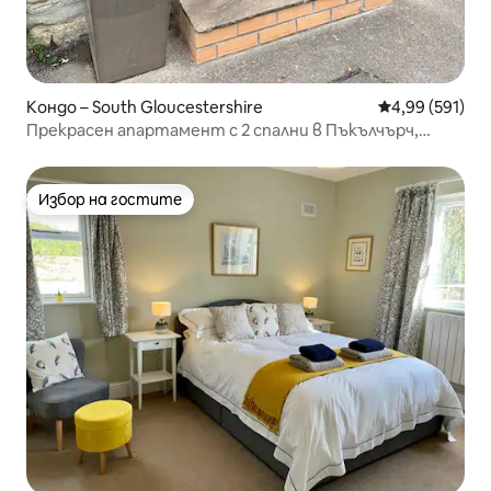
Кондо – South Gloucestershire
Средна оценка
4,99 (591)
Прекрасен апартамент с 2 спални в Пъкълчърч,
Бристъл
Избор на гостите
Избор на гостите