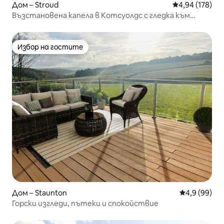
Дом – Stroud
Средна оценка
4,94 (178)
Възстановена капела в Котсуолдс с гледка към
долината, която спира дъха
Избор на гостите
Избор на гостите
Дом – Staunton
Средна оцен
4,9 (99)
Горски изгледи, пътеки и спокойствие