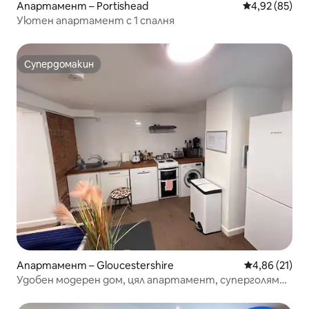
Апартамент – Portishead
Средна оценк
4,92 (85)
Уютен апартамент с 1 спалня
Супердомакин
Супердомакин
Апартамент – Gloucestershire
Средна оценк
4,86 (21)
Удобен модерен дом, цял апартамент, суперголямо
двойно легло