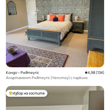
Кондо – Pwllmeyric
Средна оценка
4,98 (134)
Апартамент Pwllmeyric (Чепстоу) с паркинг
Избор на гостите
Най-популярен избор на гостите