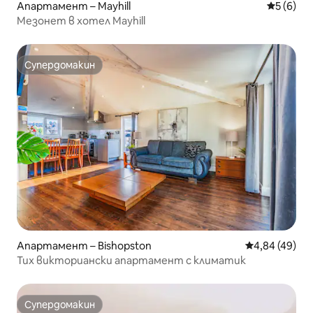
Апартамент – Mayhill
Средна о
5 (6)
Мезонет в хотел Mayhill
Супердомакин
Супердомакин
Апартамент – Bishopston
Средна оценк
4,84 (49)
Тих викториански апартамент с климатик
Супердомакин
Супердомакин