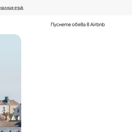
налния език
Пуснете обява в Airbnb