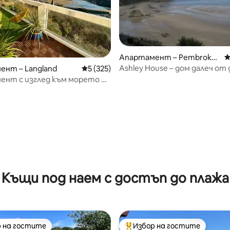
Апартамент – Pembrokes
С
hire
Ashley House – дом далеч от 
ент – Langland
Средна оценка: 5 от 5, 325 отзива
5 (325)
т 5, 399 отзива
ент с изглед към морето в
– 3 легла, балкон + паркинг
Къщи под наем с достъп до плажа
 на гостите
Избор на гостите