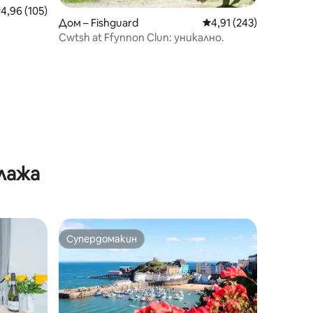
редна оценка: 4,96 от 5, 105 отзива
4,96 (105)
Дом – Fishguard
Средна оценка: 4,91 
4,91 (243)
Cwtsh at Ffynnon Clun: уникално.
ъм морето
лажа
Супердомакин
тите
Супердомакин