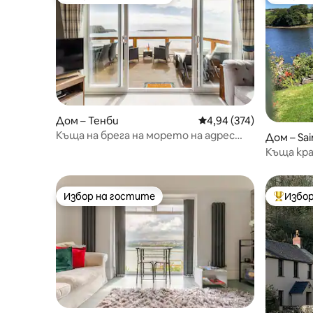
Най-популярен избор на гостите
Най-поп
Дом – Тенби
Средна оценка: 4,94 о
4,94 (374)
Къща на брега на морето на адрес
Дом – Sa
248 Lydstep Haven
Къща кр
село Пе
Избор на гостите
Избор
Избор на гостите
Най-поп