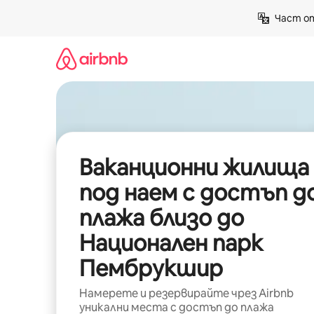
Пропускане
Част от
към
съдържанието
Ваканционни жилища
под наем с достъп д
плажа близо до
Национален парк
Пембрукшир
Намерете и резервирайте чрез Airbnb
уникални места с достъп до плажа