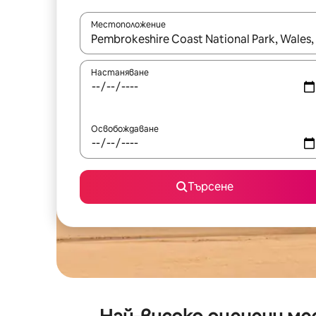
Местоположение
Когато резултатите се покажат, използвайт
Настаняване
Освобождаване
Търсене