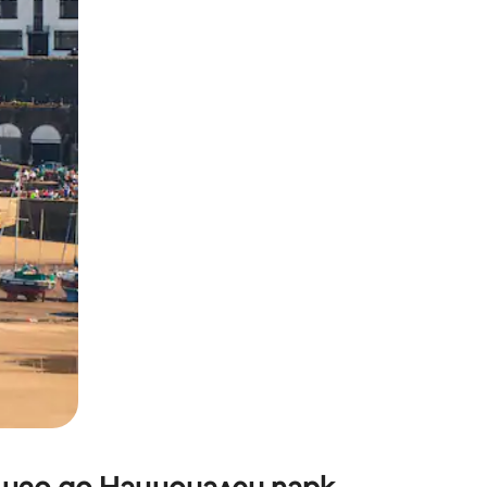
окосване или плъзгане.