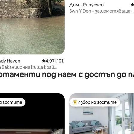
т 5, 227 отзива
Дом – Penycwm
С
Swn Y Don - зашеметяваща
крайбрежна къща, гледка к
и джакузи
ndy Haven
Средна оценка: 4,97 от 5, 101 отзива
4,97 (101)
 ваканционна къща край
ртаменти под наем с достъп до п
на гостите
Избор на гостите
на гостите
Най-популярен избор на гос