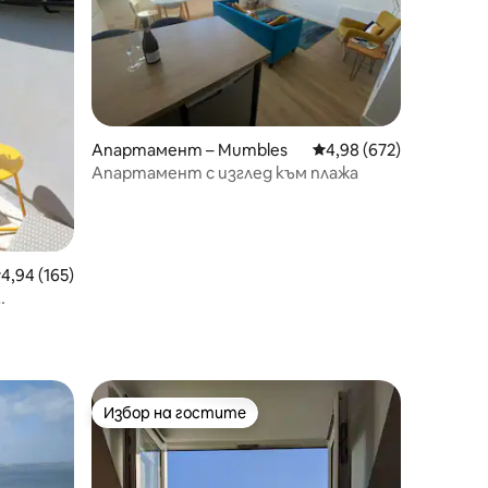
Апартамент – Mumbles
Средна оценка: 4,98 
4,98 (672)
Апартамент с изглед към плажа
редна оценка: 4,94 от 5, 165 отзива
4,94 (165)
Избор на гостите
тите
Избор на гостите