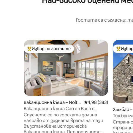
Най-високо оценени ме
Гостите са съгласни: т
Избор на гостите
Избор
Най-популярен избор на гостите
Най-поп
Ваканционна къща – Nolto
Средна оценка: 4,98 о
4,98 (383)
n Haven
Ваканционна къща Carren Bach с
Хамбар – 
хидромасажна вана и барбекю
Спуснете се по горската долина
Тих бунг
направо от задната врата на тази
Дейвидс
Странно,
възстановена историческа
традицио
ваканционна къща. Периодичните