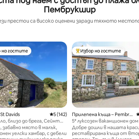
ста под наем с достъп до плажа бл
Пембрукшир
ези престои са високо оценени заради тяхното местоп
 на гостите
Избор на гостите
улярен избор на гостите
Най-популярен избор на гос
т 5, 383 отзива
St Davids
Средна оценка: 5 от 5, 142 отзива
5 (142)
Прилепена къща – Pembro
С
keshire
ало, близо до брега, Сейнт
5* луксозен ваканционен дом
морето в Нюпорт/Пароу
 забавно място в малък,
Добре дошли в нашата крас
нен уелски хамбар, с дебели
реставрирана къща от вто