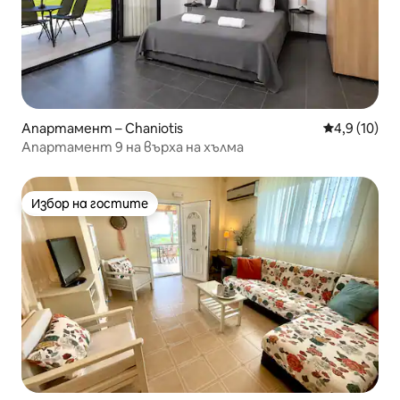
Апартамент – Chaniotis
Средна оцен
4,9 (10)
Апартамент 9 на върха на хълма
Избор на гостите
Избор на гостите