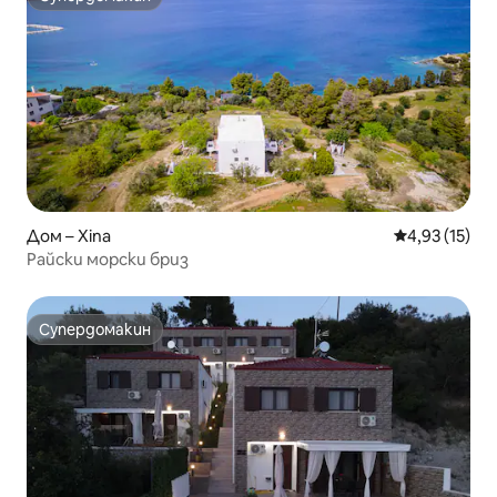
Супердомакин
Дом – Xina
Средна оценк
4,93 (15)
Райски морски бриз
Супердомакин
Супердомакин