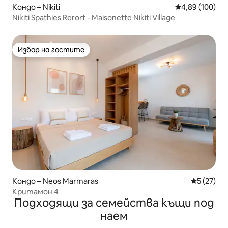
Кондо – Nikiti
Средна оценка
4,89 (100)
Nikiti Spathies Rerort - Maisonette Nikiti Village
Избор на гостите
Избор на гостите
Кондо – Neos Marmaras
Средна оц
5 (27)
Критамон 4
Подходящи за семейства къщи под
наем