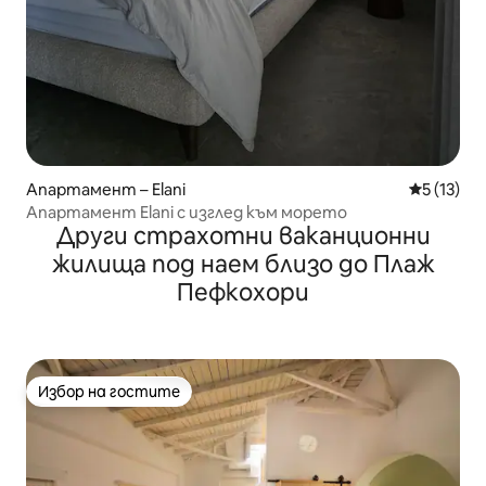
Апартамент – Elani
Средна оц
5 (13)
Апартамент Elani с изглед към морето
Други страхотни ваканционни
жилища под наем близо до Плаж
Пефкохори
Избор на гостите
Избор на гостите