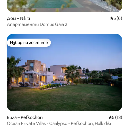
Дом – Nikiti
Средна о
5 (6)
Апартаменти Domus Gaia 2
Избор на гостите
Избор на гостите
Вила – Pefkochori
Средна оц
5 (13)
Ocean Private Villas - Caalypso - Pefkochori, Halkidiki