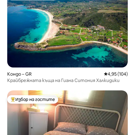
Кондо – GR
Средна оценка
4,95 (104)
Крайбрежната къща на Гиана Ситония Халкидики
Избор на гостите
Най-популярен избор на гостите