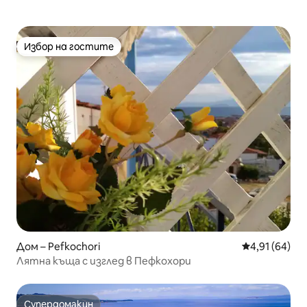
Избор на гостите
Избор на гостите
Дом – Pefkochori
Средна оценк
4,91 (64)
Лятна къща с изглед в Пефкохори
Супердомакин