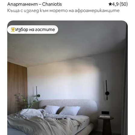
Апартамент – Chaniotis
Средна оцен
4,9 (50)
Къща с изглед към морето на афроамериканците
Избор на гостите
Най-популярен избор на гостите