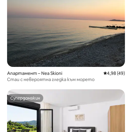
Апартамент – Nea Skioni
Средна оценк
4,98 (49)
Стаи с невероятна гледка към морето
Супердомакин
Супердомакин