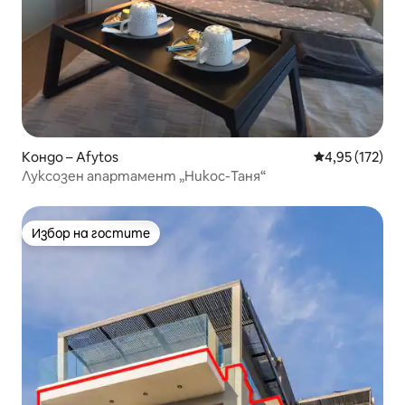
Кондо – Afytos
Средна оценка
4,95 (172)
Луксозен апартамент „Никос-Таня“
Избор на гостите
Избор на гостите