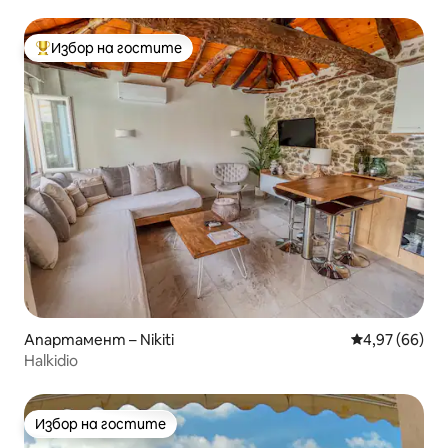
Избор на гостите
Най-популярен избор на гостите
Апартамент – Nikiti
Средна оценк
4,97 (66)
Halkidio
Избор на гостите
Избор на гостите