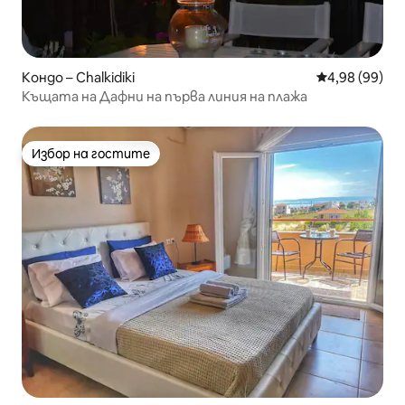
Кондо – Chalkidiki
Средна оценк
4,98 (99)
Къщата на Дафни на първа линия на плажа
Избор на гостите
Избор на гостите