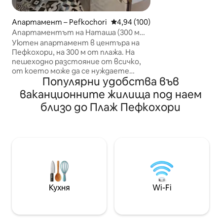
грижливо подбра
осигурява приве
Апартамент – Pefkochori
Средна оценка: 4,94 от 5, 100
4,94 (100)
среда за живот з
Апартаментът на Наташа (300 м
живот. Басейнът разполага със
от плажа)
Уютен апартамент в центъра на
система за елек
Пефкохори, на 300 м от плажа. На
която премахва
пешеходно разстояние от всичко,
от химикали, и п
от което може да се нуждаете
противотекулко
Популярни удобства във
(автобусна спирка, супермаркет,
хидромасажни функции.
кафе, ресторант, кола/велосипед
вилата: 186 м2
ваканционните жилища под наем
под наем, бар и т.н.) В апартамента
близо до Плаж Пефкохори
ще намерите кафемашина, бойлер,
тостер, сребърни прибори, съдове,
прибори за готвене, сешоар и Wi - Fi
Чаршафите, кърпите и всички други
прибори се стерилизират и
почистват съгласно инструкциите
на Министерството на
здравеопазването, за да се
предпазят всички от COVID -19.
Кухня
Wi-Fi