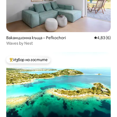
Ваканционна къща – Pefkochori
Средна оцен
4,83 (6)
Waves by Nest
Избор на гостите
Най-популярен избор на гостите