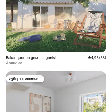
Ваканционен дом – Lagonisi
Средна оценк
4,95 (58)
Апанема
Избор на гостите
Избор на гостите