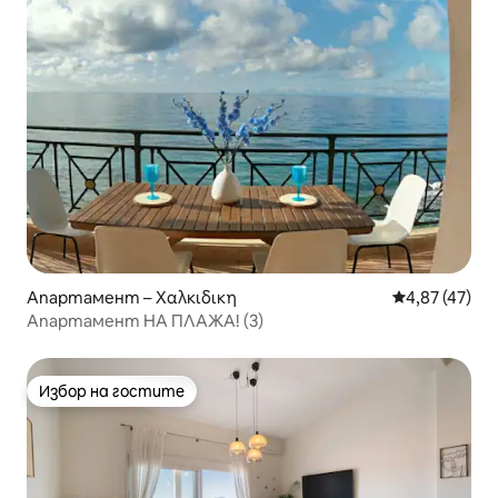
Апартамент – Χαλκιδικη
Средна оценк
4,87 (47)
Апартамент НА ПЛАЖА! (3)
Избор на гостите
Избор на гостите