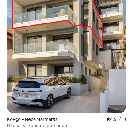
Кондо – Neos Marmaras
Средна оцен
4,91 (11)
Икона на морето Ситония