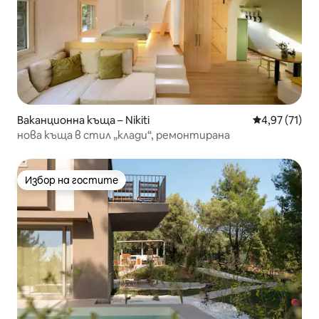
Ваканционна къща – Nikiti
Средна оценк
4,97 (71)
нова къща в стил „клади“, ремонтирана
Избор на гостите
Избор на гостите