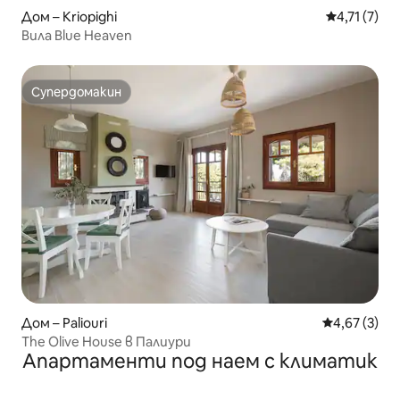
Дом – Kriopighi
Средна оцен
4,71 (7)
Вила Blue Heaven
Супердомакин
Супердомакин
Дом – Paliouri
Средна оцен
4,67 (3)
The Olive House в Палиури
Апартаменти под наем с климатик