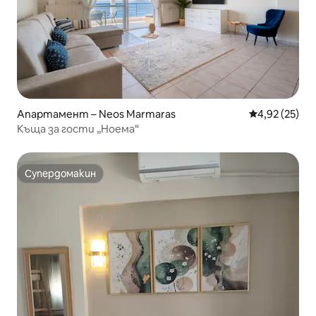
Апартамент – Neos Marmaras
Средна оценк
4,92 (25)
Къща за гости „Ноема“
Супердомакин
Супердомакин