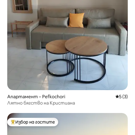
Апартамент – Pefkochori
Средна о
5 (3)
Лятно бягство на Кристиана
Избор на гостите
Най-популярен избор на гостите