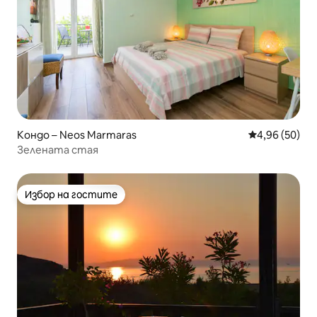
Кондо – Neos Marmaras
Средна оценк
4,96 (50)
Зелената стая
Избор на гостите
Избор на гостите