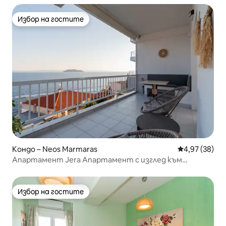
Избор на гостите
Избор на гостите
Кондо – Neos Marmaras
Средна оценк
4,97 (38)
Апартамент Jera Апартамент с изглед към
морето
Избор на гостите
Избор на гостите