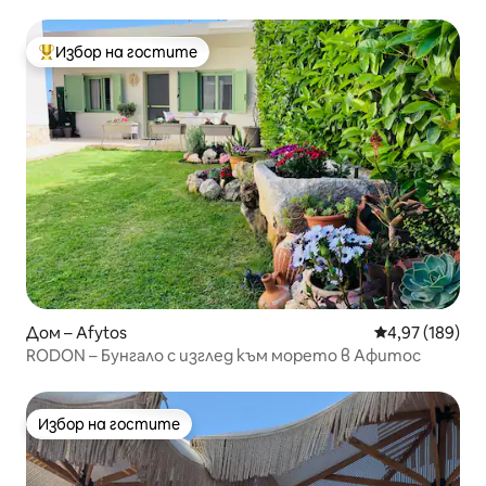
Избор на гостите
Най-популярен избор на гостите
Дом – Afytos
Средна оценка
4,97 (189)
RODON – Бунгало с изглед към морето в Афитос
Избор на гостите
Избор на гостите