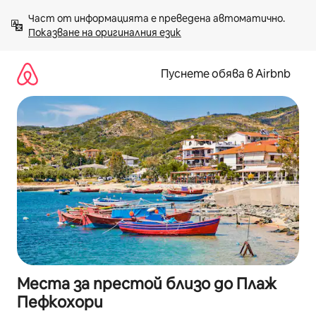
Пропускане
Част от информацията е преведена автоматично. 
към
Показване на оригиналния език
съдържанието
Пуснете обява в Airbnb
Места за престой близо до Плаж
Пефкохори