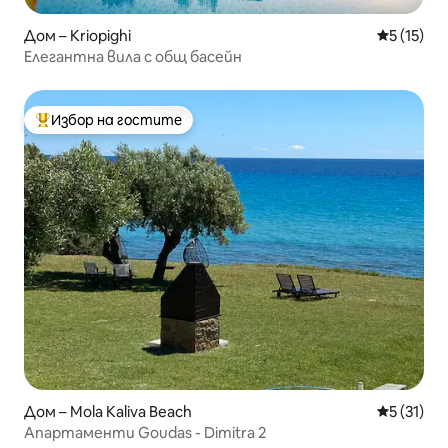
Дом – Kriopighi
Средна оц
5 (15)
Елегантна вила с общ басейн
Избор на гостите
Най-популярен избор на гостите
Дом – Mola Kaliva Beach
Средна оц
5 (31)
Апартаменти Goudas - Dimitra 2