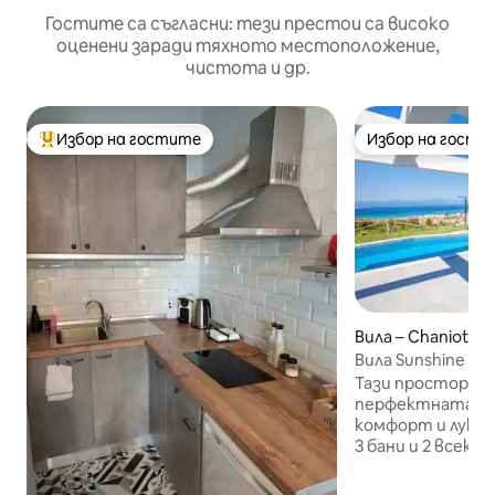
Гостите са съгласни: тези престои са високо
оценени заради тяхното местоположение,
чистота и др.
Избор на гостите
Избор на гости
Най-популярен избор на гостите
Избор на гости
Вила – Chaniotis
Вила Sunshine с
басейн |Вили Sunr
Тази просторна 
перфектната ко
комфорт и лукс,
3 бани и 2 всеки
напълно оборудв
достатъчно пр