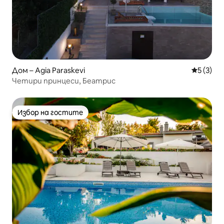
Дом – Agia Paraskevi
Средна о
5 (3)
Четири принцеси, Беатрис
Избор на гостите
Избор на гостите