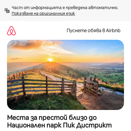
Пропускане
Част от информацията е преведена автоматично. 
към
Показване на оригиналния език
съдържанието
Пуснете обява в Airbnb
Места за престой близо до
Национален парк Пик Дистрикт