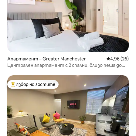
Апартамент – Greater Manchester
Средна оценк
4,96 (26)
Централен апартамент с 2 спални, близо пеша до
Чайнатаун и театрите
Избор на гостите
Най-популярен избор на гостите