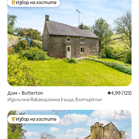
Избор на гостите
Най-популярен избор на гостите
Дом – Butterton
Средна оценка
4,99 (123)
Идилична ваканционна къща, Бътъртън
Избор на гостите
Най-популярен избор на гостите