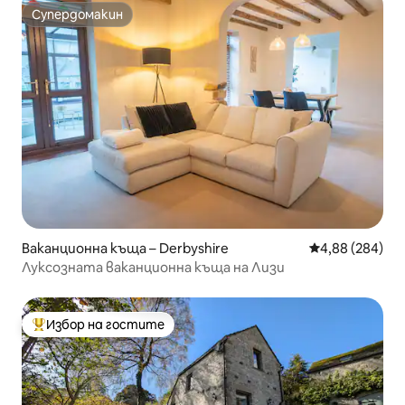
Супердомакин
Супердомакин
Ваканционна къща – Derbyshire
Средна оценка
4,88 (284)
Луксозната ваканционна къща на Лизи
Избор на гостите
Най-популярен избор на гостите