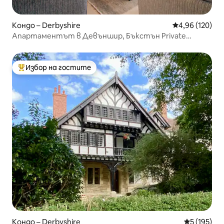
Кондо – Derbyshire
Средна оценка
4,96 (120)
Апартаментът в Девъншир, Бъкстън Private
Parking Inc.
Избор на гостите
Най-популярен избор на гостите
Кондо – Derbyshire
Средна оце
5 (195)