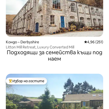
Кондо – Derbyshire
Средна оценка
4,96 (251)
Litton Mill Retreat, Luxury Converted Mill
Подходящи за семейства къщи под
наем
Избор на гостите
Най-популярен избор на гостите