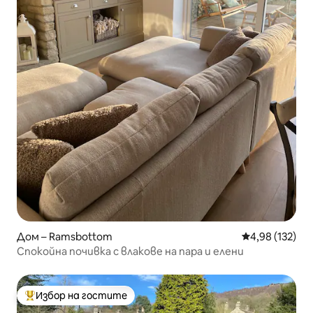
Дом – Ramsbottom
Средна оценка
4,98 (132)
Спокойна почивка с влакове на пара и елени
Избор на гостите
Най-популярен избор на гостите