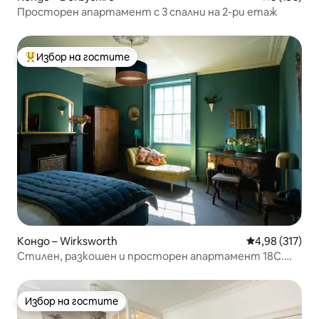
Просторен апартамент с 3 спални на 2-ри етаж
Избор на гостите
Най-популярен избор на гостите
Кондо – Wirksworth
Средна оценка
4,98 (317)
Стилен, разкошен и просторен апартамент 18C.
Peaks
Избор на гостите
Избор на гостите