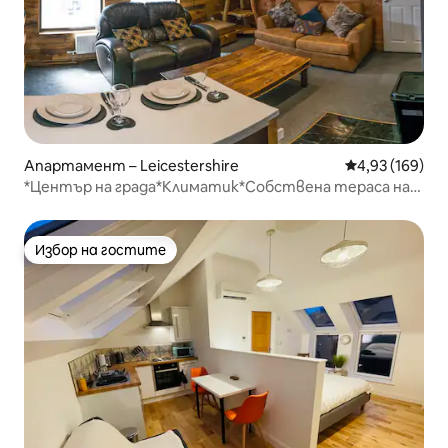
Апартамент – Leicestershire
Средна оценка
4,93 (169)
*Център на града*Климатик*Собствена тераса на
покрива*Джакузи*
Избор на гостите
Избор на гостите