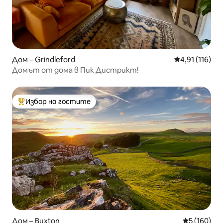
Дом – Grindleford
Средна оценка
4,91 (116)
Домът от дома в Пик Дистрикт!
Избор на гостите
Най-популярен избор на гостите
Дом – Buxton
Средна оце
5 (160)