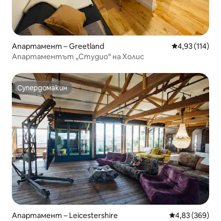
Апартамент – Greetland
Средна оценка
4,93 (114)
Апартаментът „Студио“ на Холис
Супердомакин
Супердомакин
Апартамент – Leicestershire
Средна оценка
4,83 (369)