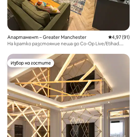
Апартамент – Greater Manchester
Средна оценк
4,97 (91)
На кратко разстояние пеша до Co-Op Live/Etihad.
Цяло жилище.
Избор на гостите
Избор на гостите