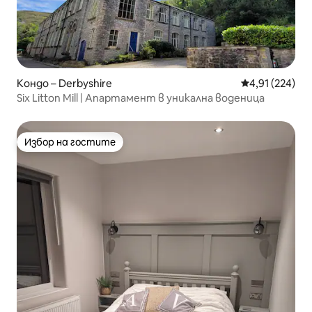
Кондо – Derbyshire
Средна оценка
4,91 (224)
Six Litton Mill | Апартамент в уникална воденица
Избор на гостите
Избор на гостите