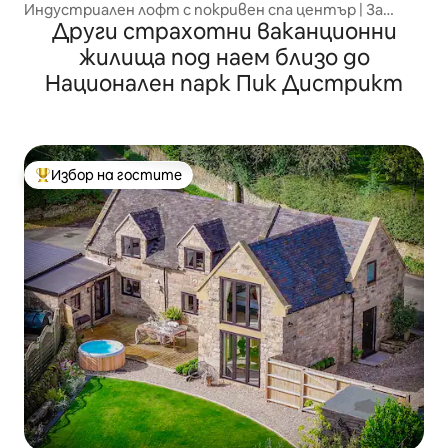
Индустриален лофт с покривен спа център | За
Други страхотни ваканционни
12 души
жилища под наем близо до
Национален парк Пик Дистрикт
Избор на гостите
Най-популярен избор на гостите