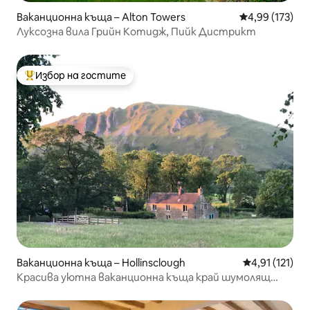
Ваканционна къща – Alton Towers
Средна оценка
4,99 (173)
Луксозна вила Грийн Котидж, Пийк Дистрикт
Избор на гостите
Най-популярен избор на гостите
Ваканционна къща – Hollinsclough
Средна оценк
4,91 (121)
Красива уютна ваканционна къща край шумолящ
поток