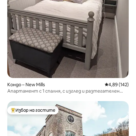
Кондо – New Mills
Средна оценка
4,89 (142)
Апартамент с 1 спалня, с изглед и разтегателен
диван
Избор на гостите
Най-популярен избор на гостите