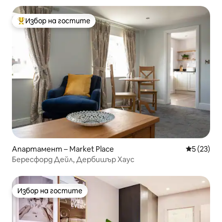
Избор на гостите
Най-популярен избор на гостите
Апартамент – Market Place
Средна оц
5 (23)
Бересфорд Дейл, Дербишър Хаус
Избор на гостите
Избор на гостите