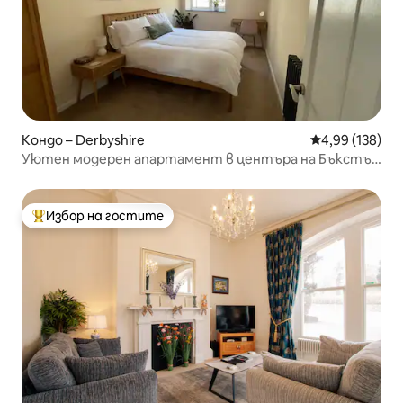
Кондо – Derbyshire
Средна оценка
4,99 (138)
Уютен модерен апартамент в центъра на Бъкстън
| Пийк Дистрикт
Избор на гостите
Най-популярен избор на гостите