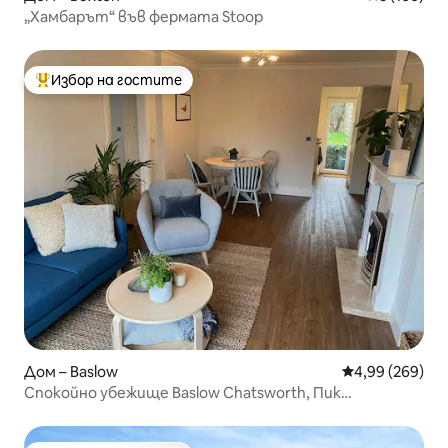
„Хамбарът“ във фермата Stoop
Избор на гостите
Най-популярен избор на гостите
Дом – Baslow
Средна оценка
4,99 (269)
Спокойно убежище Baslow Chatsworth, Пик
Дистрикт