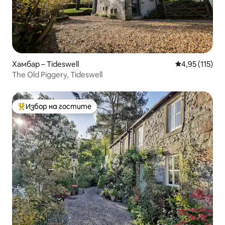
Хамбар – Tideswell
Средна оценка
4,95 (115)
The Old Piggery, Tideswell
Избор на гостите
Най-популярен избор на гостите