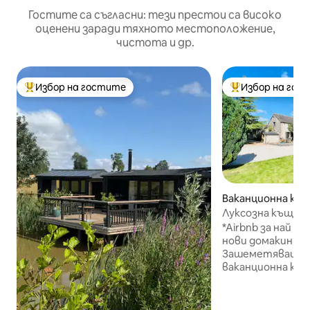
Гостите са съгласни: тези престои са високо
оценени заради тяхното местоположение,
чистота и др.
Избор на гостите
Избор на гос
Най-популярен избор на гостите
Най-популярен 
Ваканционна къща
re
Луксозна къща с 2
невероятни гле
*Airbnb за най -
нови домакини 20
Зашеметяваща л
ваканционна къща
нощувки), сгуше
Пийк Дистрикт,
гледка към къщ