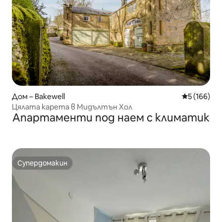
Дом – Bakewell
Средна оце
5 (166)
Цялата карета в Мидълтън Хол
Апартаменти под наем с климатик
Супердомакин
Супердомакин