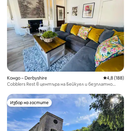
Кондо – Derbyshire
Средна оценк
4,8 (188)
Cobblers Rest в центъра на Бейкуел и безплатно
паркиране
Избор на гостите
Избор на гостите