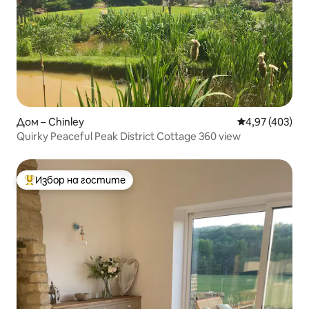
Дом – Chinley
Средна оценка
4,97 (403)
Quirky Peaceful Peak District Cottage 360 view
Избор на гостите
Най-популярен избор на гостите