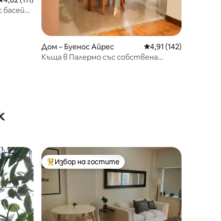
с басейн
Дом – Буенос Айрес
Средна оценка: 4,91 
4,91 (142)
Къща в Палермо със собствена
тераса
к
Избор на гостите
Най-популярен избор на гостите