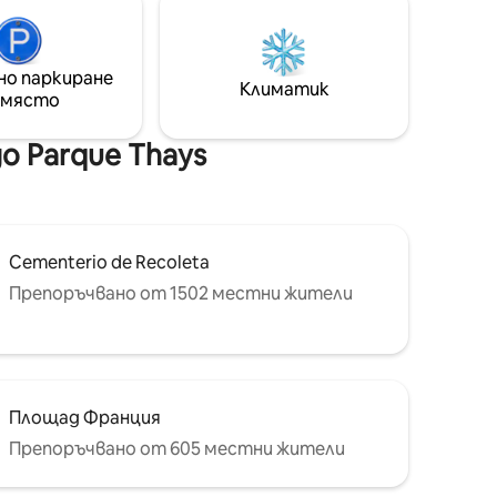
те, а
на аристократичната улица
ия.
„Посадас “, супер уютно и удобно.
лкон,
Обстановката му съчетава
обре
но паркиране
класическия и модерен стил. Също
Климатик
на
 място
така е на пешеходно разстояние от
търговския център Patio Bullrich и
градския център.
о Parque Thays
Cementerio de Recoleta
Препоръчвано от 1502 местни жители
Площад Франция
Препоръчвано от 605 местни жители