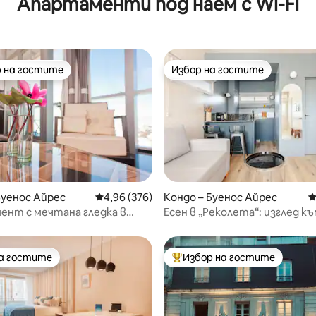
Апартаменти под наем с Wi-Fi
 на гостите
Избор на гостите
улярен избор на гостите
Избор на гостите
Буенос Айрес
Средна оценка: 4,96 от 5, 376 отзива
4,96 (376)
Кондо – Буенос Айрес
С
т 5, 265 отзива
ент с мечтана гледка в
Есен в „Реколета“: изглед к
небето в Сохо
от най-добрата локация
на гостите
Избор на гостите
на гостите
Най-популярен избор на гос