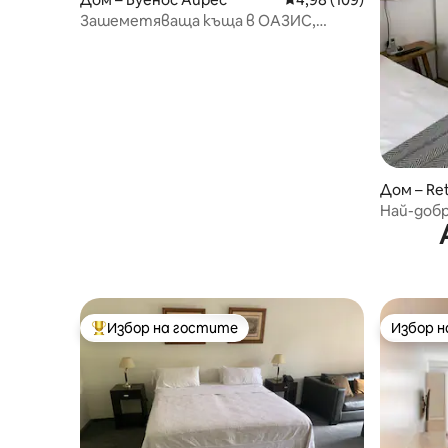
Зашеметяваща къща в ОАЗИС,
градина, басейн, НАЙ-ДОБРИЯТ
РАЙОН 600 кв. м
Дом – Ret
Най-доб
Избор на гостите
Избор 
Най-популярен избор на гостите
Избор 