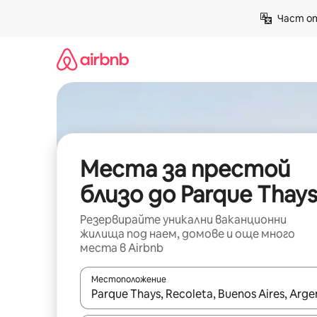
Пропускане
Част от
към
съдържанието
Места за престой
близо до Parque Thay
Резервирайте уникални ваканционни
жилища под наем, домове и още много
места в Airbnb
Местоположение
Когато резултатите се покажат, използвайт