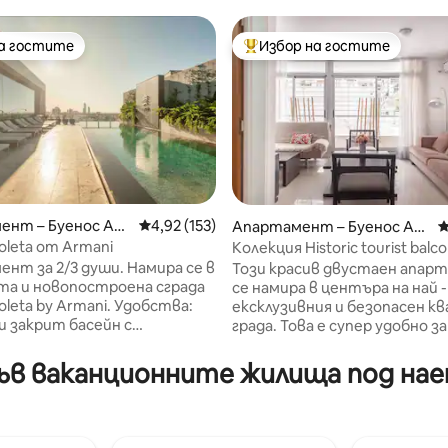
на гостите
Избор на гостите
на гостите
Най-популярен избор на гос
ент – Буенос Ай
Средна оценка: 4,92 от 5, 153 отзива
4,92 (153)
т 5, 113 отзива
Апартамент – Буенос Ай
С
рес
oleta от Armani
Колекция Historic tourist balco
нт за 2/3 души. Намира се в
Този красив двустаен апар
та и новопостроена сграда
се намира в центъра на най -
a by Armani. Удобства:
ексклузивния и безопасен кв
 закрит басейн с
града. Това е супер удобно з
не, фитнес зала, суха и
Идеален за туризъм, тъй ка
уна, душове, масажна стая,
намира в туристическа зона 
в ваканционните жилища под наем
ещение. Денонощна
гастрономия, гастрономия,
кафенета, кафенета, магази
 смарт телевизор, климатик -
дрехи и изкуство, магазини 
блекалня, баня, балкон.
и изкуство, грил, това е кра