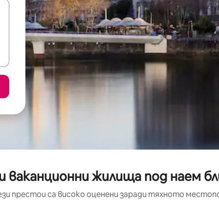
и ваканционни жилища под наем бли
ези престои са високо оценени заради тяхното местоп