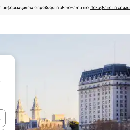
 информацията е преведена автоматично. 
Показване на ориги
s
е клавишите със стрелки нагоре и надолу или навигирайте с д