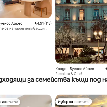
т 5, 109 отзива
Буенос Айрес
Средна оценка: 4,91 от 5, 113 отзива
4,91 (113)
те се на зашеметяващия
oleta в Буенос Айрес D418
Кондо – Буенос Айрес
Recoleta & Chic!
дходящи за семейства къщи под н
на гостите
Избор на гостите
на гостите
Избор на гостите