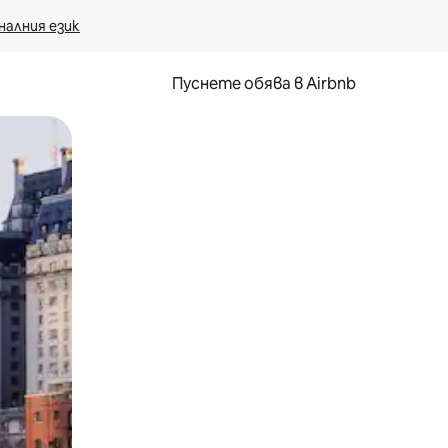
налния език
Пуснете обява в Airbnb
окосване или плъзгане.