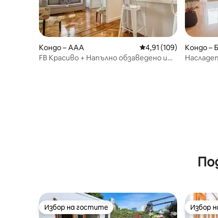
Кондо – AAA
Средна оценка: 4,91 о
4,91 (109)
Кондо – 
FB Красиво + Напълно обзаведено и
Насладе
оборудвано
Deco Rec
По
Избор на гостите
Избор 
Избор на гостите
Избор 