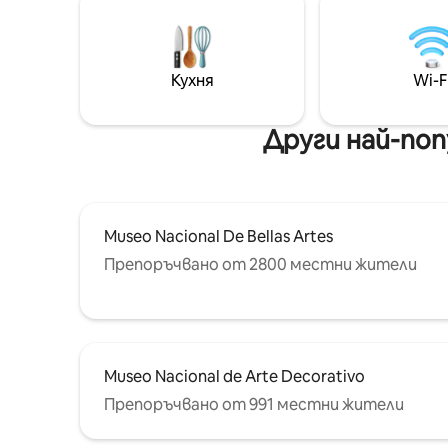
Голямо дв
луксозни хотели в Буенос Айрес и в
разтегат
непосредствена близост до
легла На
ексклузивното пазаруване Patio
абажури 
Bullrich. Реколета е елегантен
Кухня
Wi-F
минибар,
квартал, заобиколен от музеи,
електрич
ресторанти, събития, хотели,
др.
хотели, емблематични сгради,
Други най-поп
емблематични сгради,
емблематични сгради и паметници.
Museo Nacional De Bellas Artes
Препоръчвано от 2800 местни жители
Museo Nacional de Arte Decorativo
Препоръчвано от 991 местни жители