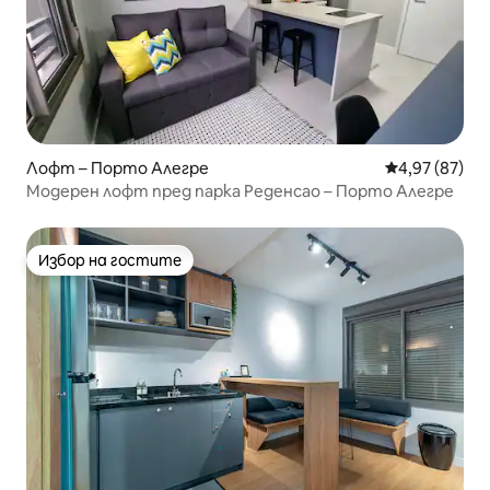
Лофт – Порто Алегре
Средна оценк
4,97 (87)
Модерен лофт пред парка Реденсао – Порто Алегре
Избор на гостите
Избор на гостите