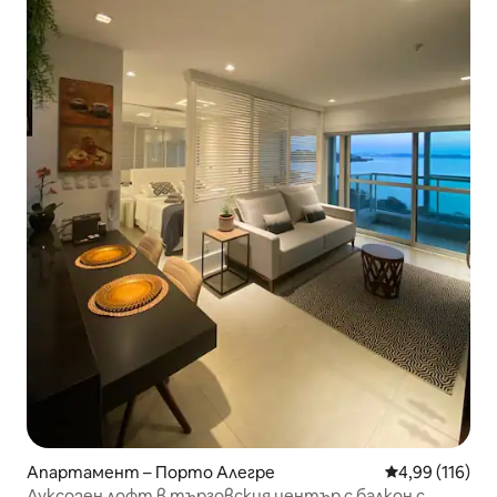
Апартамент – Порто Алегре
Средна оценка
4,99 (116)
Луксозен лофт в търговския център с балкон с