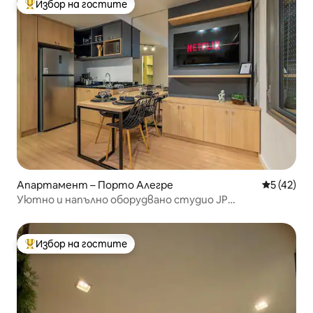
Избор на гостите
Най-популярен избор на гостите
Апартамент – Порто Алегре
Средна оц
5 (42)
Уютно и напълно оборудвано студио JP
Redenção/1210
Избор на гостите
Най-популярен избор на гостите