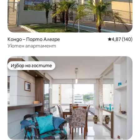
Кондо – Порто Алегре
Средна оценка
4,87 (140)
Уютен апартамент
Избор на гостите
Избор на гостите