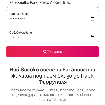
Когато резултатите се покажат, използвайте клавишите 
Настаняване
Освобождаване
Търсене
Най-високо оценени ваканционни
жилища под наем близо до Парк
Фаррупиля
Гостите са съгласни: тези престои са високо
оценени заради тяхното местоположение,
чистота и др.