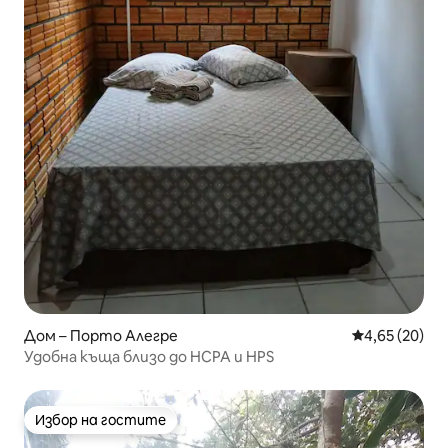
Дом – Порто Алегре
Средна оценк
4,65 (20)
Удобна къща близо до HCPA и HPS
Избор на гостите
Избор на гостите