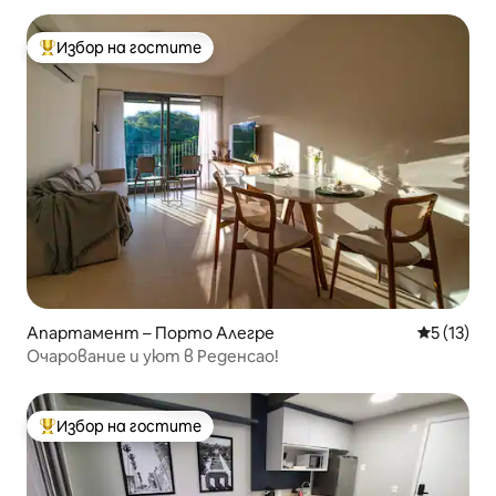
Избор на гостите
Най-популярен избор на гостите
Апартамент – Порто Алегре
Средна оц
5 (13)
Очарование и уют в Реденсао!
Избор на гостите
Най-популярен избор на гостите