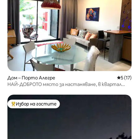
Дом – Порто Алегре
Средна оц
5 (17)
НАЙ-ДОБРОТО място за настаняване, в квартал
Сантана, 2 места
Избор на гостите
Най-популярен избор на гостите