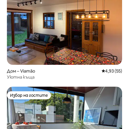
Дом – Viamão
Средна оценк
4,93 (55)
Уютна къща
Избор на гостите
Избор на гостите