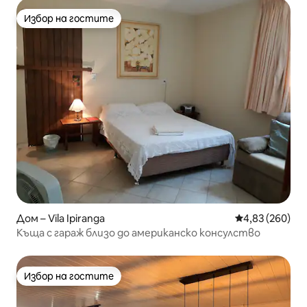
Избор на гостите
Избор на гостите
Дом – Vila Ipiranga
Средна оценка
4,83 (260)
Къща с гараж близо до американско консулство
Избор на гостите
Избор на гостите