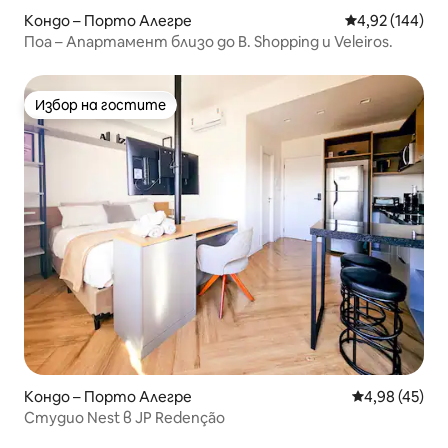
Кондо – Порто Алегре
Средна оценка
4,92 (144)
Поа – Апартамент близо до B. Shopping и Veleiros.
Избор на гостите
Избор на гостите
Кондо – Порто Алегре
Средна оценк
4,98 (45)
Студио Nest в JP Redenção