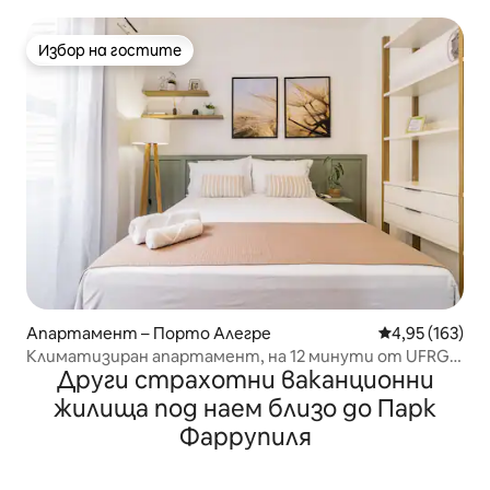
с паркомясто
Избор на гостите
Избор на гостите
Апартамент – Порто Алегре
Средна оценка
4,95 (163)
Климатизиран апартамент, на 12 минути от UFRGS
Други страхотни ваканционни
и Santa Casa
жилища под наем близо до Парк
Фаррупиля