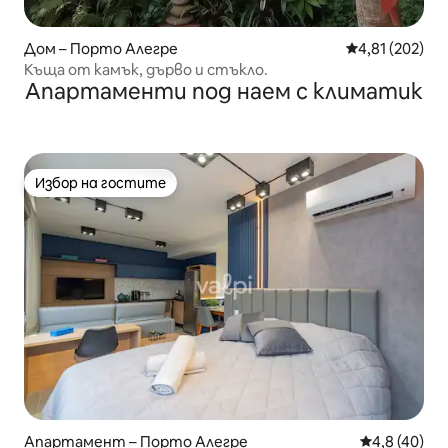
Дом – Порто Алегре
Средна оценка
4,81 (202)
Къща от камък, дърво и стъкло.
Апартаменти под наем с климатик
Избор на гостите
Избор на гостите
Апартамент – Порто Алегре
Средна оцен
4,8 (40)