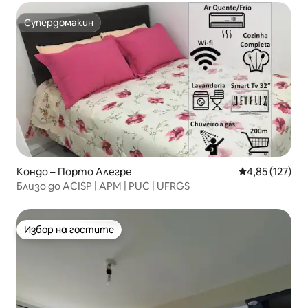
Супердомакин
Супердомакин
Кондо – Порто Алегре
Средна оценка
4,85 (127)
Близо до ACISP | APM | PUC | UFRGS
Избор на гостите
Избор на гостите