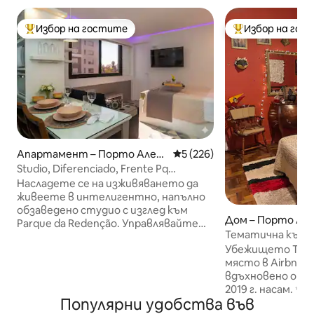
Избор на гостите
Избор на гос
Най-популярен избор на гостите
Най-популярен 
Апартамент – Порто Алегр
Средна оценка: 5 от 5, 226
5 (226)
е
Studio, Diferenciado, Frente Pq
Redenção! Vaga!
Насладете се на изживяването да
живеете в интелигентно, напълно
обзаведено студио с изглед към
Дом – Порто Ал
Parque da Redenção. Управлявайте
Тематична къща
светлините, завесите, климатика и
Хари Потър/само
Убежището Триб
рутинните процедури чрез гласова
място в Airbnb в
команда с вградената Alexa.
вдъхновено от 
Модерният апартаментен
2019 г. насам. ✨Прекарайте
комплекс разполага с първокласна
Популярни удобства във
вълшебен ден в
инфраструктура, пералня,