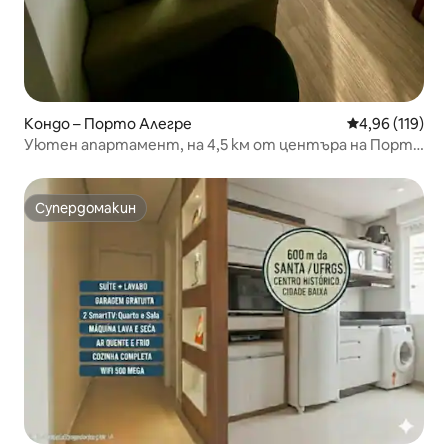
Кондо – Порто Алегре
Средна оценка
4,96 (119)
Уютен апартамент, на 4,5 км от центъра на Порто
Алегре.
Супердомакин
Супердомакин