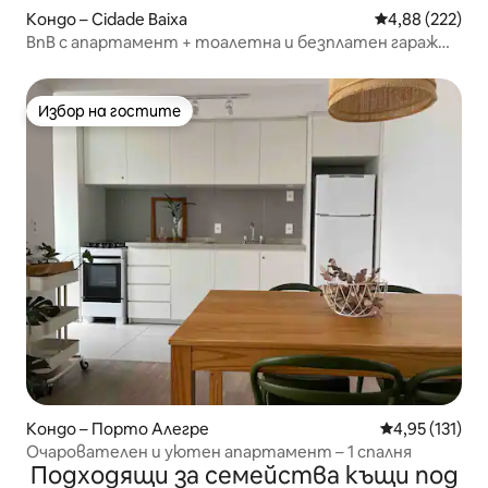
Кондо – Cidade Baixa
Средна оценка
4,88 (222)
BnB с апартамент + тоалетна и безплатен гараж
(50 м)
Избор на гостите
Избор на гостите
Кондо – Порто Алегре
Средна оценка
4,95 (131)
Очарователен и уютен апартамент – 1 спалня
Подходящи за семейства къщи под