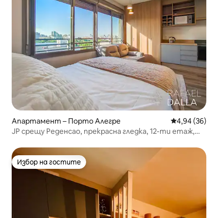
Апартамент – Порто Алегре
Средна оценк
4,94 (36)
JP срещу Реденсао, прекрасна гледка, 12-ти етаж,
гараж
Избор на гостите
Избор на гостите