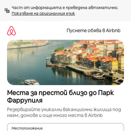
Пропускане
Част от информацията е преведена автоматично. 
към
Показване на оригиналния език
съдържанието
Пуснете обява в Airbnb
Места за престой близо до Парк
Фаррупиля
Резервирайте уникални ваканционни жилища под
наем, домове и още много места в Airbnb
Местоположение