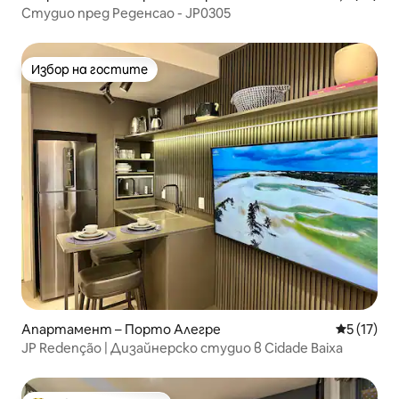
Студио пред Реденсао - JP0305
Избор на гостите
Избор на гостите
Апартамент – Порто Алегре
Средна оц
5 (17)
JP Redenção | Дизайнерско студио в Cidade Baixa