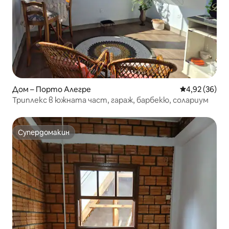
Дом – Порто Алегре
Средна оценк
4,92 (36)
Триплекс в южната част, гараж, барбекю, солариум
Супердомакин
Супердомакин