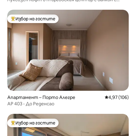
изглед към Гуайба
Избор на гостите
Най-популярен избор на гостите
Апартамент – Порто Алегре
Средна оценка
4,97 (106)
AP 403 - До Реденсао
Избор на гостите
Най-популярен избор на гостите