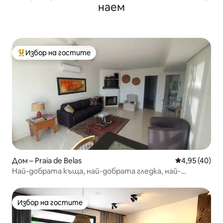
наем
Избор на гостите
Най-популярен избор на гостите
Дом – Praia de Belas
Средна оценк
4,95 (40)
Най-добрата къща, най-добрата гледка, най-
доброто местоположение.
Избор на гостите
Избор на гостите