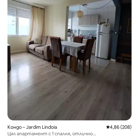
Кондо – Jardim Lindoia
Средна оценка
4,86 (208)
Цял апартамент с 1 спалня, отлично