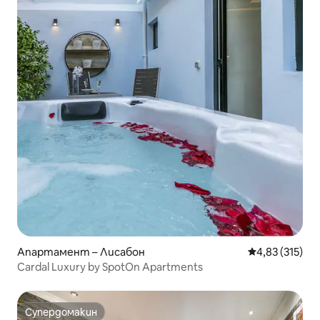
Апартамент – Лисабон
Средна оценка
4,83 (315)
Cardal Luxury by SpotOn Apartments
Супердомакин
Супердомакин