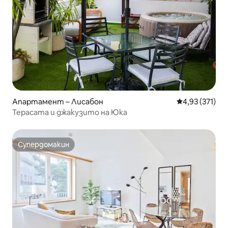
Апартамент – Лисабон
Средна оценка
4,93 (371)
Терасата и джакузито на Юка
Супердомакин
Супердомакин