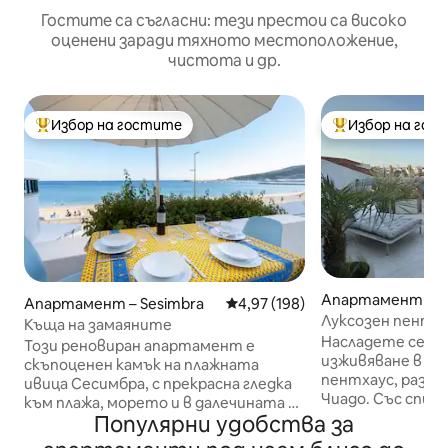
Гостите са съгласни: тези престои са високо
оценени заради тяхното местоположение,
чистота и др.
Избор на гостите
Избор на гос
Най-популярен избор на гостите
Най-популярен 
Апартамент – Л
Апартамент – Sesimbra
Средна оценка: 4,97 от 5, 198
4,97 (198)
Луксозен пентха
Къща на замаяните
Насладете се н
Този реновиран апартамент е
изживяване в то
скъпоценен камък на плажната
пентхаус, разпо
ивица Сесимбра, с прекрасна гледка
Чиадо. Със спир
към плажа, морето и в далечината за
града и реката, 
Популярни удобства за
пристанището. Заобиколен от
таванско помещ
кафенета, ресторанти и малки