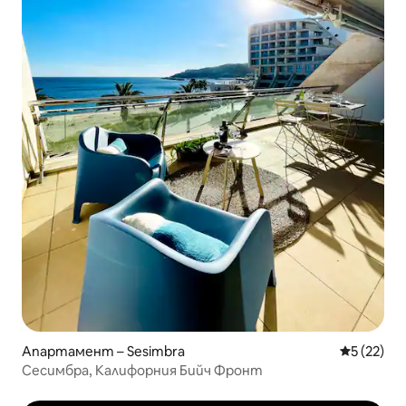
Апартамент – Sesimbra
Средна оц
5 (22)
Сесимбра, Калифорния Бийч Фронт