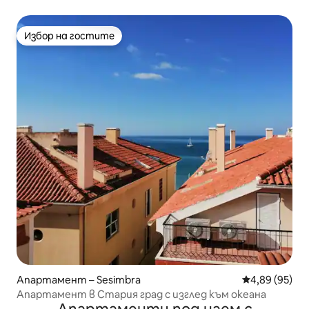
центъра на Лисабон
Избор на гостите
Избор на гостите
Апартамент – Sesimbra
Средна оценк
4,89 (95)
Апартамент в Стария град с изглед към океана