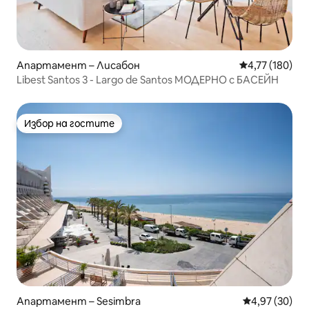
Апартамент – Лисабон
Средна оценка
4,77 (180)
Libest Santos 3 - Largo de Santos МОДЕРНО с БАСЕЙН
Избор на гостите
Избор на гостите
Апартамент – Sesimbra
Средна оценк
4,97 (30)