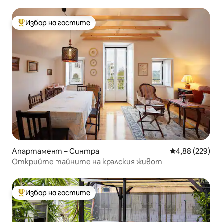
Избор на гостите
Най-популярен избор на гостите
Апартамент – Синтра
Средна оценка
4,88 (229)
Открийте тайните на кралския живот
Избор на гостите
Най-популярен избор на гостите