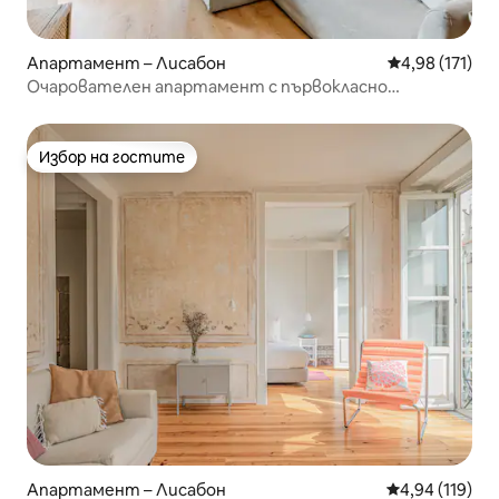
Апартамент – Лисабон
Средна оценка
4,98 (171)
Очарователен апартамент с първокласно
местоположение, в Rua Garrett
Избор на гостите
Избор на гостите
Апартамент – Лисабон
Средна оценка
4,94 (119)