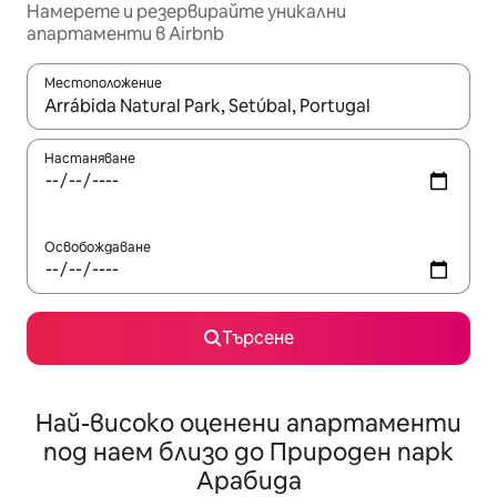
Намерете и резервирайте уникални
апартаменти в Airbnb
Местоположение
Когато резултатите се покажат, използвайте клавишите 
Настаняване
Освобождаване
Търсене
Най-високо оценени апартаменти
под наем близо до Природен парк
Арабида