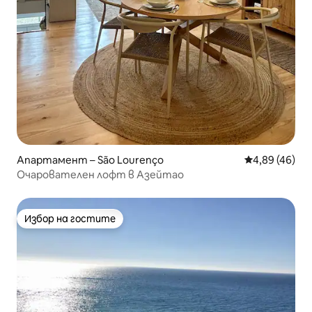
Апартамент – São Lourenço
Средна оценк
4,89 (46)
Очарователен лофт в Азейтао
Избор на гостите
Избор на гостите