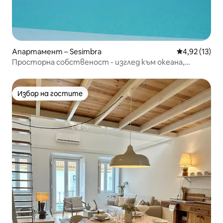
Апартамент – Sesimbra
Средна оценк
4,92 (13)
Просторна собственост - изглед към океана,
басейн и гараж.
Избор на гостите
Избор на гостите