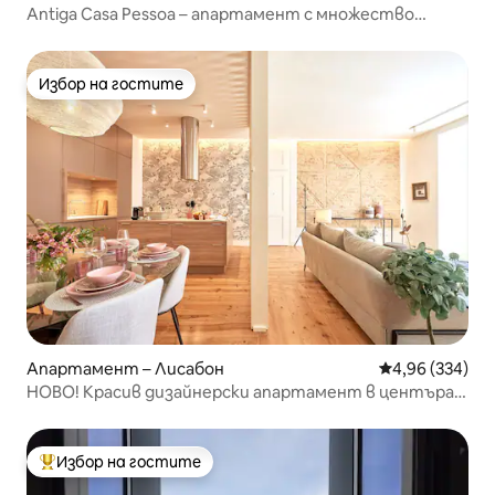
Antiga Casa Pessoa – апартамент с множество
истории
Избор на гостите
Избор на гостите
Апартамент – Лисабон
Средна оценка
4,96 (334)
НОВО! Красив дизайнерски апартамент в центъра
на града_3 спални_2 бани_климатик
Избор на гостите
Най-популярен избор на гостите