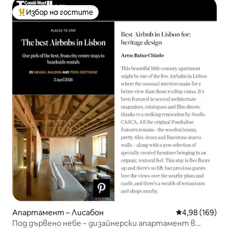
Избор на гостите
Най-популярен избор на гостите
Апартамент – Лисабон
Средна оценка
4,98 (169)
Под дървено небе – дизайнерски апартамент в