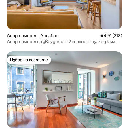
Апартамент – Лисабон
Средна оценка
4,91 (318)
Апартамент на звездите с 2 спални, с изглед към
реката и града
Избор на гостите
Избор на гостите