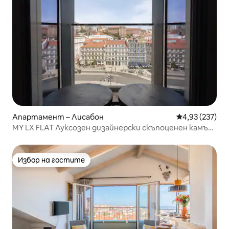
Апартамент – Лисабон
Средна оценка
4,93 (237)
MY LX FLAT Луксозен дизайнерски скъпоценен камък
в Росио
Избор на гостите
Избор на гостите