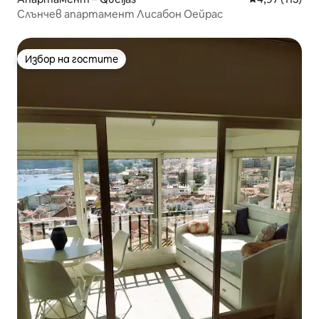
Слънчев апартамент Лисабон Оейрас
Избор на гостите
Избор на гостите