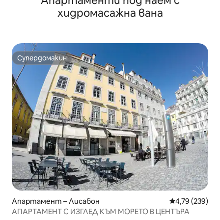
Апартаменти под наем с
хидромасажна вана
Супердомакин
Супердомакин
Апартамент – Лисабон
Средна оценка
4,79 (239)
АПАРТАМЕНТ С ИЗГЛЕД КЪМ МОРЕТО В ЦЕНТЪРА