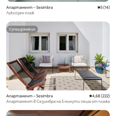
Апартамент – Sesimbra
Средна оц
5 (14)
Луксозен плаж
Супердомакин
Супердомакин
Апартамент – Sesimbra
Средна оценка
4,68 (222)
Апартамент в Сезимбра на 5 минути пеша от плажа