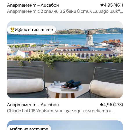
Апартамент – Лисабон
Средна оценка
4,95 (461)
Апартамент с 2 спални и 2 бани в стил „шиадо шик“,
топ местоположение
Избор на гостите
Най-популярен избор на гостите
Апартамент – Лисабон
Средна оценка
4,96 (473)
Chiado Loft 15 Удивителни изгледи към реката и
града
Избор на гостите