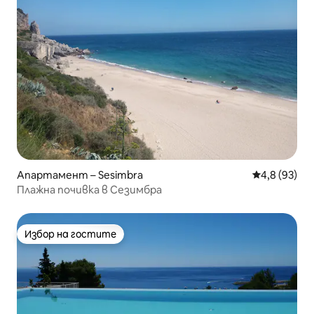
Апартамент – Sesimbra
Средна оцен
4,8 (93)
Плажна почивка в Сезимбра
Избор на гостите
Избор на гостите