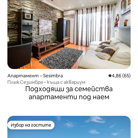
Апартамент – Sesimbra
Средна оценк
4,86 (65)
Плаж Сезимбра – къща с аквариум
Подходящи за семейства
апартаменти под наем
Избор на гостите
Избор на гостите