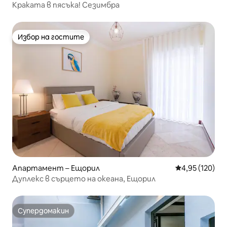
Краката в пясъка! Сезимбра
Избор на гостите
Избор на гостите
Апартамент – Ещорил
Средна оценка
4,95 (120)
Дуплекс в сърцето на океана, Ещорил
Супердомакин
Супердомакин