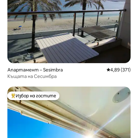
Апартамент – Sesimbra
Средна оценка
4,89 (371)
Къщата на Сесимбра
Избор на гостите
Най-популярен избор на гостите