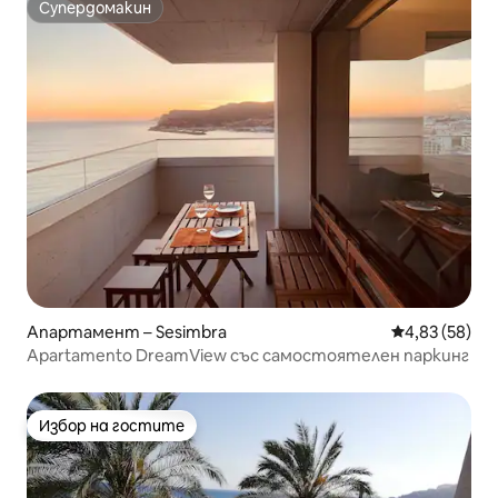
Супердомакин
Супердомакин
Апартамент – Sesimbra
Средна оценк
4,83 (58)
Apartamento DreamView със самостоятелен паркинг
Избор на гостите
Избор на гостите