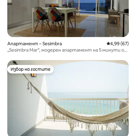
Апартамент – Sesimbra
Средна оценк
4,99 (67)
„Sesimbra Mar“, модерен апартамент на 5 минути от
плажа.
Избор на гостите
Избор на гостите