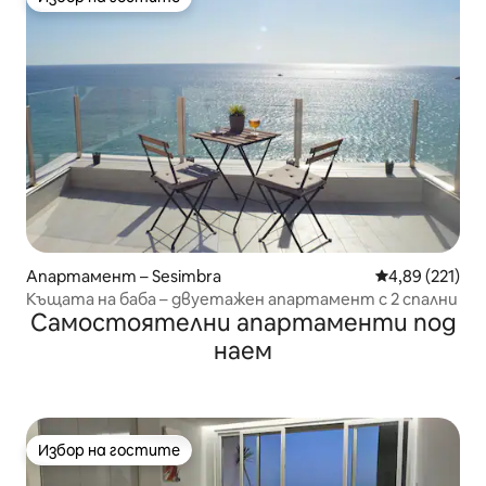
Избор на гостите
Апартамент – Sesimbra
Средна оценка
4,89 (221)
Къщата на баба – двуетажен апартамент с 2 спални
Самостоятелни апартаменти под
наем
Избор на гостите
Избор на гостите