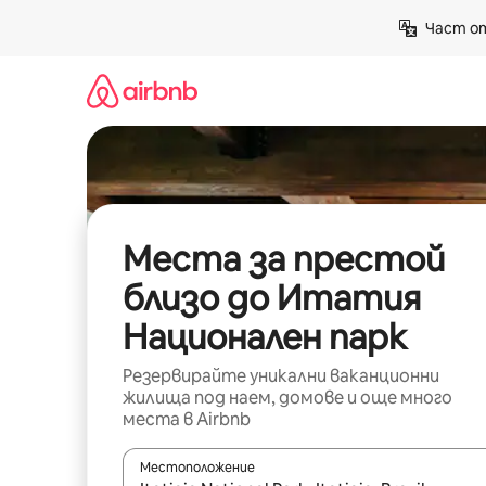
Пропускане
Част от
към
съдържанието
Места за престой
близо до Итатия
Национален парк
Резервирайте уникални ваканционни
жилища под наем, домове и още много
места в Airbnb
Местоположение