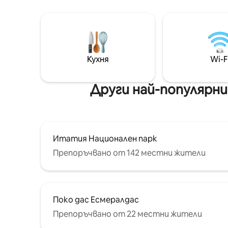
Кухня
Wi-F
Други най-популярн
Итатия Национален парк
Препоръчвано от 142 местни жители
Поко дас Есмералдас
Препоръчвано от 22 местни жители