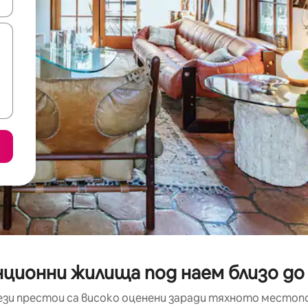
е клавишите със стрелки нагоре и надолу или навигирайте с д
нционни жилища под наем близо д
ези престои са високо оценени заради тяхното местоп