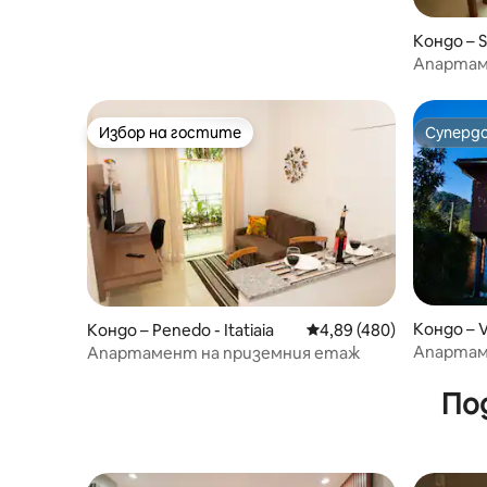
Кондо – S
Апартаме
мин от 
Избор на гостите
Суперд
Избор на гостите
Суперд
Кондо – 
Кондо – Penedo - Itatiaia
Средна оценка: 4,89 о
4,89 (480)
Апартам
Апартамент на приземния етаж
етаж 13
По