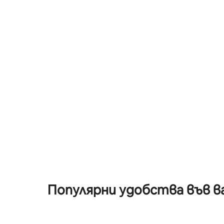
навсякъд
да бъдете докоснати от силите на
подарък 
природата. Селото е идеално за
кристал
запознанства, с тези, които
река и в
обичате, на уединение, къпане в
гмуркат
реката и пиене от водите му,
недокос
ходене, езда, релаксиране,
луната и
наслаждаване на студа на
добри ра
планините, сигурност, чистия
виното 
въздух... Ако това е, което
търсите, мястото ви е тук!
Популярни удобства във в