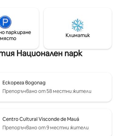
отворена концептуална камина с
кухня и балкон с красива гледка към
земята. Идеалното място за добра
разходка, наслаждавайки се на
спокойствието и тишината, които
идват от местната природа.
но паркиране
Климатик
Instagram: @metamorfose.chalet
 място
тия Национален парк
Ескорега водопад
Препоръчвано от 58 местни жители
Centro Cultural Visconde de Mauá
Препоръчвано от 9 местни жители