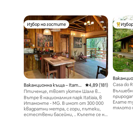
Избор на гостите
Избор
Избор на гостите
Най-поп
Ваканцио
do
Casa do Ri
Ваканционна къща – Itamo
Средна оценка: 4,89 о
4,89 (181)
Вълшебн
nte
Птиченце, твоят уютен Шале в
природат
Мантикейра
Вътре в националния парк Itatiaia, в
Елате ту
Итамонте - MG. В имот от 300 000
тялото и
квадратни метра, с гори, пътеки,
енергия,
естествени басейни, .. Къпете се на
да се св
1 километър от кристално чистата
живот и 
река Айуруока. Покана за желанието
значени
ви да се отпуснете, да докоснете и