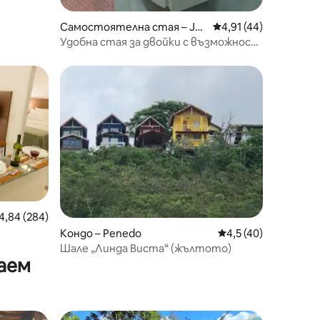
Самостоятелна стая – Jar
Средна оценка: 4,91
4,91 (44)
dim Jalisco
Удобна стая за двойки с възможност
за обръщане в центъра
редна оценка: 4,84 от 5, 284 отзива
4,84 (284)
Кондо – Penedo
Средна оценка: 4,5
4,5 (40)
Шале „Линда Виста“ (жълтото)
аем