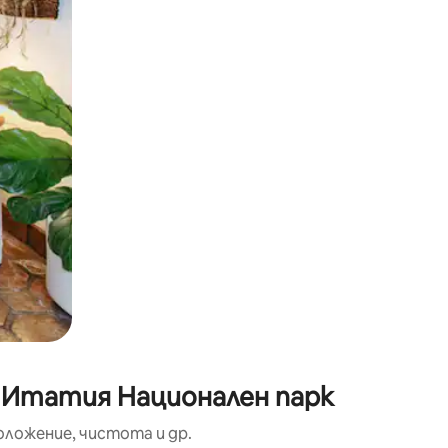
окосване или плъзгане.
о Итатия Национален парк
оложение, чистота и др.