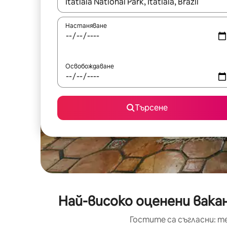
Когато резултатите се покажат, използвайт
Настаняване
Освобождаване
Търсене
Най-високо оценени вака
Гостите са съгласни: т