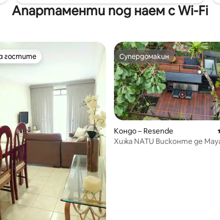
Апартаменти под наем с Wi-Fi
на гостите
Супердомакин
на гостите
Супердомакин
Кондо – Resende
Хижа NATU Висконте де Мауа
водопад
от 5, 70 отзива