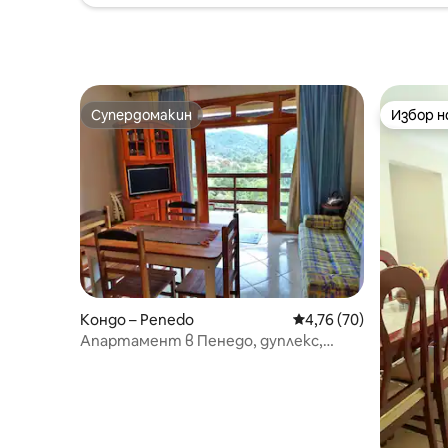
Супердомакин
Избор 
Супердомакин
Избор 
Кондо – Penedo
Средна оценка: 4,76 
4,76 (70)
Апартамент в Пенедо, дуплекс,
Линда Виста.