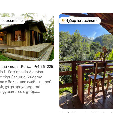
 на гостите
Избор на гостите
улярен избор на гостите
Най-популярен избор на гос
нна къща – Pene
Средна оценка: 4,96 от 5, 226 отзива
4,96 (226)
o 1 - Serrinha do Alambari
т 5, 181 отзива
о скривалище, където
а е великият главен герой
к, за да презаредите
 душата си с добра
да се откъснете от света и
ържете с вътрешния си
с това, което наистина има
е. Зелената растителност е