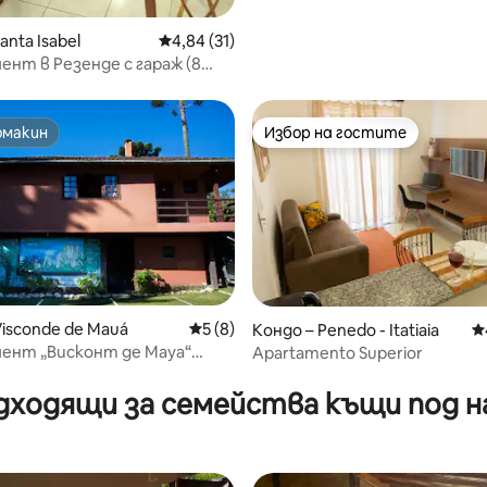
anta Isabel
Средна оценка: 4,84 от 5, 31 отзива
4,84 (31)
нт в Резенде с гараж (8
AMAN)
омакин
Избор на гостите
омакин
Избор на гостите
Visconde de Mauá
Средна оценка: 5 от 5, 8 отзива
5 (8)
т 5, 480 отзива
Кондо – Penedo - Itatiaia
С
ент „Висконт де Мауа“
Apartamento Superior
дходящи за семейства къщи под н