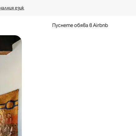
налния език
Пуснете обява в Airbnb