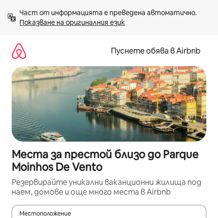
Пропускане
Част от информацията е преведена автоматично. 
към
Показване на оригиналния език
съдържанието
Пуснете обява в Airbnb
Места за престой близо до Parque
Moinhos De Vento
Резервирайте уникални ваканционни жилища под
наем, домове и още много места в Airbnb
Местоположение