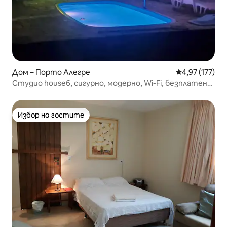
Дом – Порто Алегре
Средна оценка
4,97 (177)
Студио house6, сигурно, модерно, Wi-Fi, безплатен
паркинг
Избор на гостите
Избор на гостите