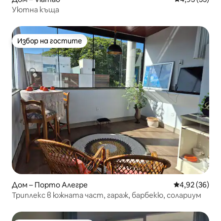
Уютна къща
Избор на гостите
Избор на гостите
Дом – Порто Алегре
Средна оценк
4,92 (36)
Триплекс в южната част, гараж, барбекю, солариум