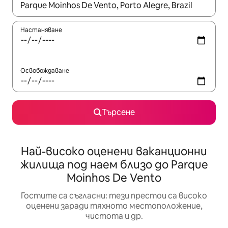
Когато резултатите се покажат, използвайте клавишите 
Настаняване
Освобождаване
Търсене
Най-високо оценени ваканционни
жилища под наем близо до Parque
Moinhos De Vento
Гостите са съгласни: тези престои са високо
оценени заради тяхното местоположение,
чистота и др.