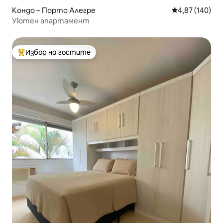
Кондо – Порто Алегре
Средна оценка
4,87 (140)
Уютен апартамент
Избор на гостите
Най-популярен избор на гостите