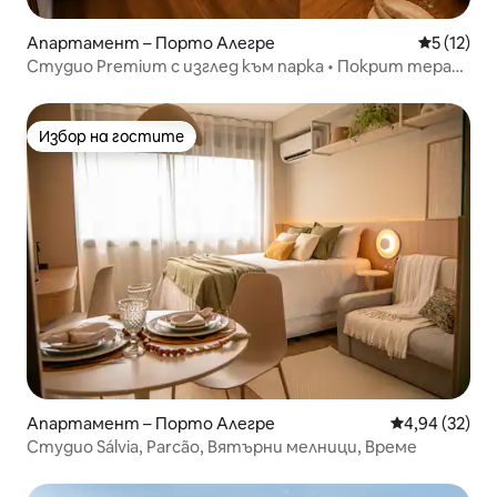
Апартамент – Порто Алегре
Средна оц
5 (12)
Студио Premium с изглед към парка • Покрит терас
и балкон
Избор на гостите
Избор на гостите
Апартамент – Порто Алегре
Средна оценк
4,94 (32)
Студио Sálvia, Parcão, Вятърни мелници, Време