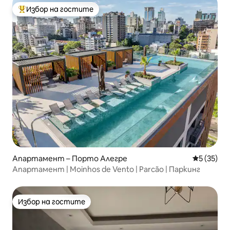
Избор на гостите
Най-популярен избор на гостите
Апартамент – Порто Алегре
Средна оц
5 (35)
Апартамент | Moinhos de Vento | Parcão | Паркинг
Избор на гостите
Избор на гостите