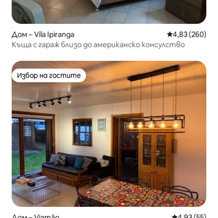
Дом – Vila Ipiranga
Средна оценка
4,83 (260)
Къща с гараж близо до американско консулство
Избор на гостите
Избор на гостите
Дом – Viamão
Средна оценк
4,93 (55)