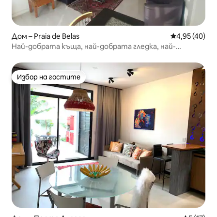
Дом – Praia de Belas
Средна оценк
4,95 (40)
Най-добрата къща, най-добрата гледка, най-
доброто местоположение.
Избор на гостите
Избор на гостите