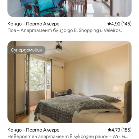
Кондо – Порто Алегре
Средна оценка
4,92 (145)
Поа – Апартамент близо до B. Shopping и Veleiros.
Супердомакин
Супердомакин
Кондо – Порто Алегре
Средна оценка
4,79 (185)
Невероятен апартамент в луксозен район - Wi - Fi