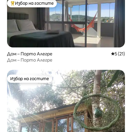
Избор на гостите
Най-популярен избор на гостите
Дом – Порто Алегре
Средна оц
5 (21)
Дом – Порто Алегре
Избор на гостите
Избор на гостите