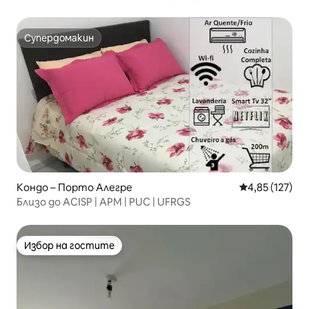
350mb, климатик
Супердомакин
Супердомакин
Кондо – Порто Алегре
Средна оценка
4,85 (127)
Близо до ACISP | APM | PUC | UFRGS
Избор на гостите
Избор на гостите