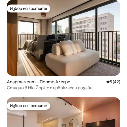
Избор на гостите
Избор на гостите
Апартамент – Порто Алегре
Средна оц
5 (42)
Студио в Ню Йорк с първокласен дизайн
Избор на гостите
Избор на гостите