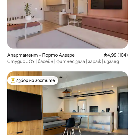
Апартамент – Порто Алегре
Средна оценка
4,99 (104)
Студио JOY | басейн | фитнес зала | гараж | изглед
Избор на гостите
Най-популярен избор на гостите