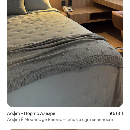
Лофт – Порто Алегре
Средна оц
5 (31)
Лофт в Моинос де Венто – стил и изтънченост