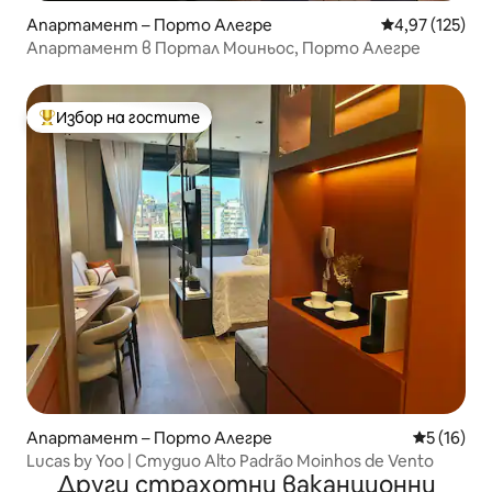
Апартамент – Порто Алегре
Средна оценка
4,97 (125)
Апартамент в Портал Моиньос, Порто Алегре
Избор на гостите
Най-популярен избор на гостите
Апартамент – Порто Алегре
Средна оц
5 (16)
Lucas by Yoo | Студио Alto Padrão Moinhos de Vento
Други страхотни ваканционни