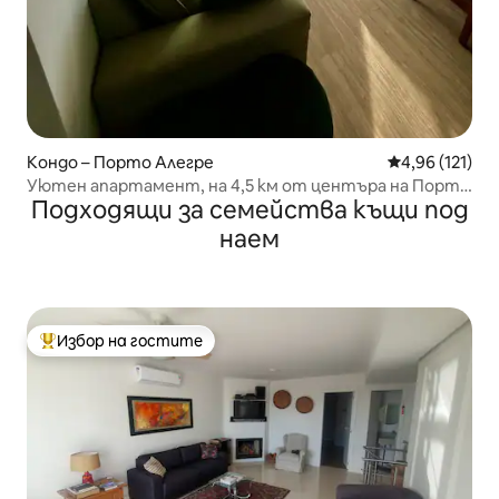
Кондо – Порто Алегре
Средна оценка
4,96 (121)
Уютен апартамент, на 4,5 км от центъра на Порто
Подходящи за семейства къщи под
Алегре.
наем
Избор на гостите
Най-популярен избор на гостите