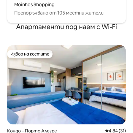
Moinhos Shopping
Препоръчвано от 105 местни жители
Апартаменти под наем с Wi-Fi
Избор на гостите
Избор на гостите
Кондо – Порто Алегре
Средна оценк
4,84 (31)