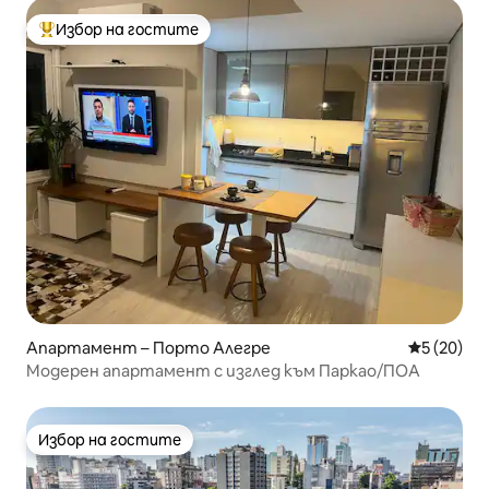
Избор на гостите
Най-популярен избор на гостите
Апартамент – Порто Алегре
Средна оц
5 (20)
Модерен апартамент с изглед към Паркао/ПОА
Избор на гостите
Избор на гостите