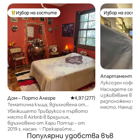
Избор на гостите
Избор на гости
Най-популярен избор на гостите
Избор на гости
Апартамент – П
егре
Луксозен лофт 
място
Насладете се на
изживяване в то
Дом – Порто Алегре
Средна оценка: 4,97 от 5, 277
4,97 (277)
разположено и 
Тематична къща, вдъхновена от
място. Намираме се на Av. 24 de
Хари Потър/само за вас
Убежището Трибруксо е първото
Outubro, на 20 м
място в Airbnb в Бразилия,
New York, в един 
вдъхновено от Хари Потър – от
очарователните
2019 г. насам. ✨Прекарайте
Украсени и про
Популярни удобства във
вълшебен ден в Порту Алегре✨
благополучие, ис