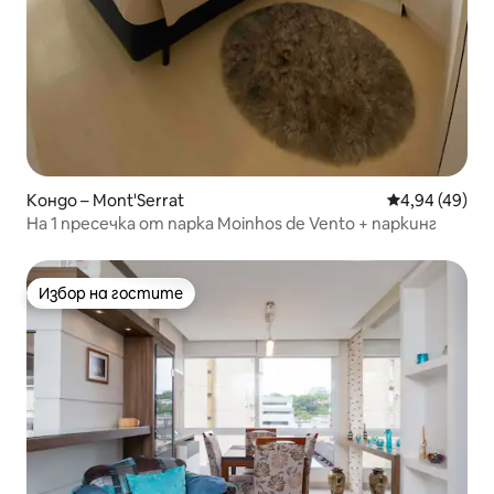
Кондо – Mont'Serrat
Средна оценк
4,94 (49)
На 1 пресечка от парка Moinhos de Vento + паркинг
Избор на гостите
Избор на гостите