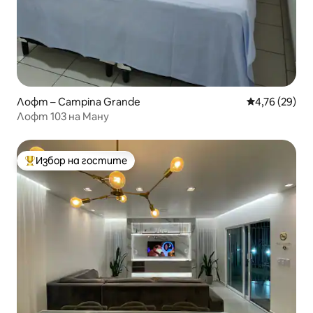
Лофт – Campina Grande
Средна оценк
4,76 (29)
Лофт 103 на Ману
Избор на гостите
Най-популярен избор на гостите