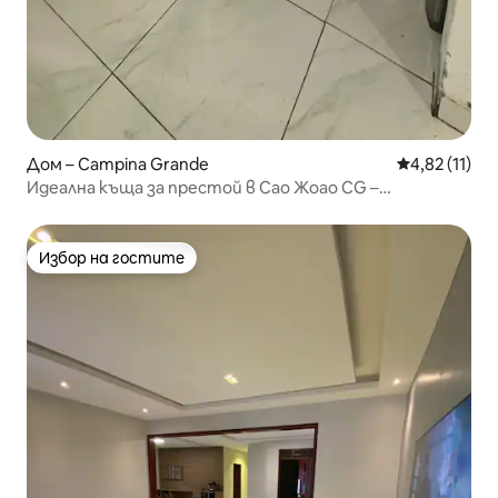
Дом – Campina Grande
Средна оценк
4,82 (11)
Идеална къща за престой в Сао Жоао CG –
Резервирайте сега!
Избор на гостите
Избор на гостите