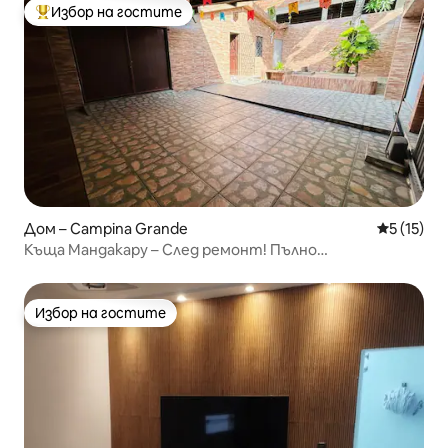
Избор на гостите
Най-популярен избор на гостите
Дом – Campina Grande
Средна оц
5 (15)
Къща Мандакару – След ремонт! Пълно
пространство.
Избор на гостите
Избор на гостите