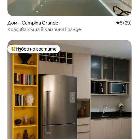
Дом – Campina Grande
Средна оц
5 (29)
Красива къща в Кампина Гранде
Избор на гостите
Най-популярен избор на гостите