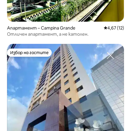
Апартамент – Campina Grande
Средна оценк
4,67 (12)
Отличен апартамент, а не католен.
Избор на гостите
Избор на гостите