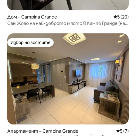
Дом – Campina Grande
Средна оц
5 (20)
Сан Жоао на най-доброто място в Кампо Гранде (на
100 м от партито)
Избор на гостите
Избор на гостите
Апартамент – Campina Grande
Средна о
5 (7)