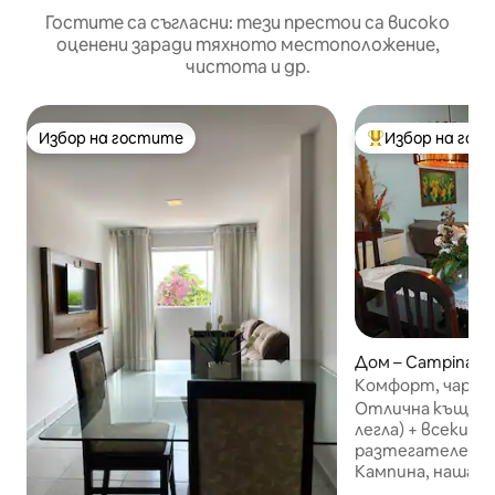
Гостите са съгласни: тези престои са високо
оценени заради тяхното местоположение,
чистота и др.
Избор на гостите
Избор на гос
Избор на гостите
Най-популярен 
Дом – Campina G
Комфорт, чар: к
място с гараж
Отлична къща с 
легла) + всекидн
разтегателен ди
Кампина, нашата
много близо до 