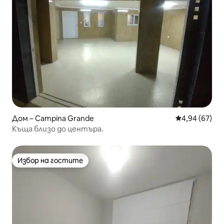
Дом – Campina Grande
Средна оценк
4,94 (67)
Къща близо до центъра.
Избор на гостите
Избор на гостите