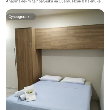
Апартамент за празника на Свети Йоан в Кампина
Гранде
Супердомакин
Супердомакин