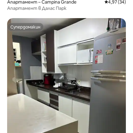
Апартамент – Campina Grande
Средна оценк
4,97 (34)
Апартамент в Далас Парк
Супердомакин
Супердомакин