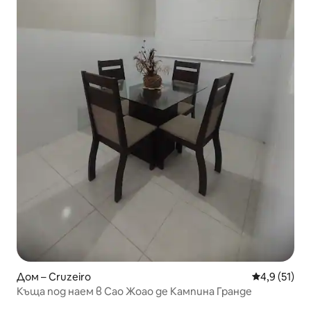
Дом – Cruzeiro
Средна оцен
4,9 (51)
Къща под наем в Сао Жоао де Кампина Гранде