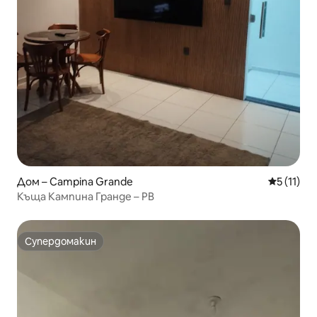
Дом – Campina Grande
Средна оц
5 (11)
Къща Кампина Гранде – PB
Супердомакин
Супердомакин