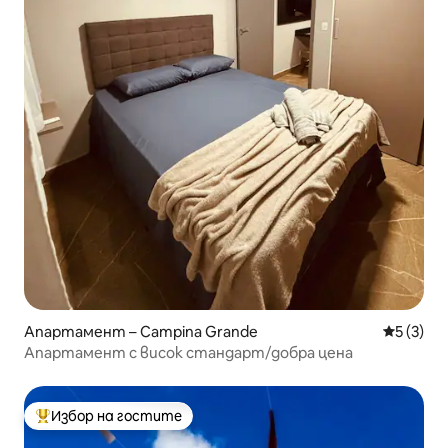
Апартамент – Campina Grande
Средна о
5 (3)
Апартамент с висок стандарт/добра цена
Избор на гостите
Най-популярен избор на гостите