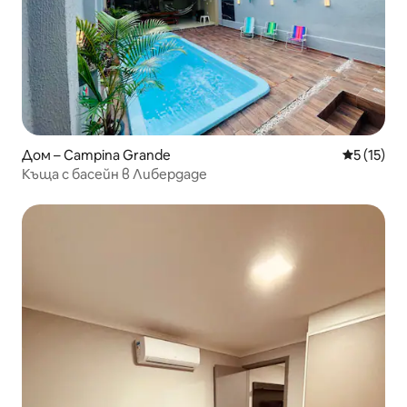
Дом – Campina Grande
Средна оц
5 (15)
Къща с басейн в Либердаде