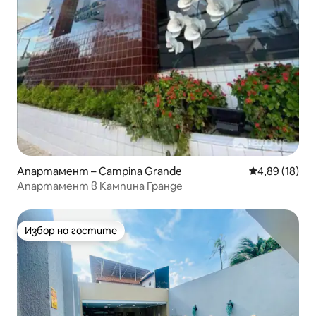
Апартамент – Campina Grande
Средна оценк
4,89 (18)
Апартамент в Кампина Гранде
Избор на гостите
Избор на гостите