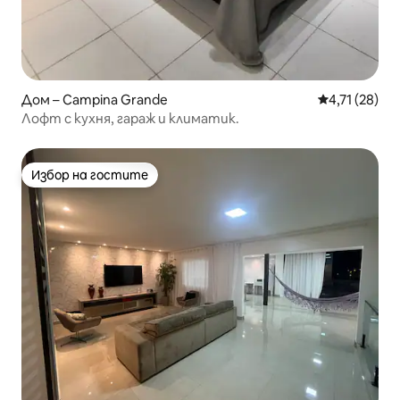
Дом – Campina Grande
Средна оценк
4,71 (28)
Лофт с кухня, гараж и климатик.
Избор на гостите
Избор на гостите