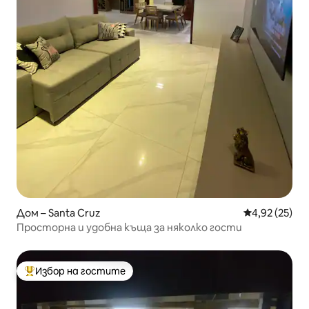
Дом – Santa Cruz
Средна оценк
4,92 (25)
Просторна и удобна къща за няколко гости
Избор на гостите
Най-популярен избор на гостите