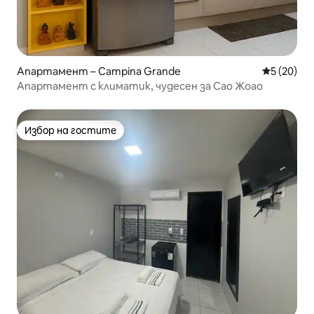
Апартамент – Campina Grande
Средна оц
5 (20)
Апартамент с климатик, чудесен за Сао Жоао
Избор на гостите
Избор на гостите