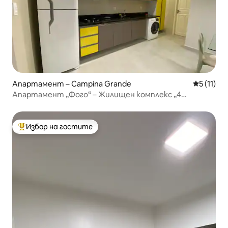
Апартамент – Campina Grande
Средна оц
5 (11)
Апартамент „Фого“ – Жилищен комплекс „4
елемента“
Избор на гостите
Най-популярен избор на гостите