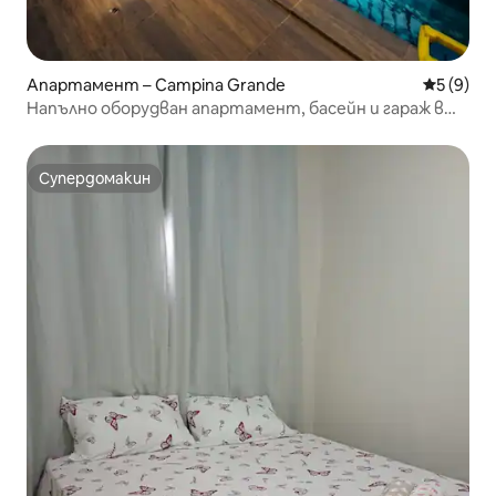
Апартамент – Campina Grande
Средна о
5 (9)
Напълно оборудван апартамент, басейн и гараж в
Сао Жоао
Супердомакин
Супердомакин