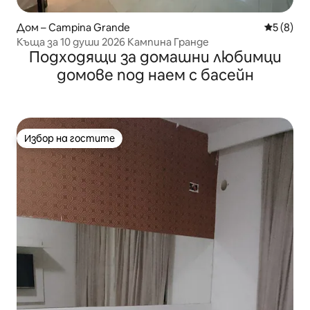
Дом – Campina Grande
Средна о
5 (8)
Къща за 10 души 2026 Кампина Гранде
Подходящи за домашни любимци
домове под наем с басейн
Избор на гостите
Избор на гостите