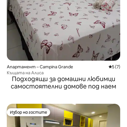
Апартамент – Campina Grande
Средна о
5 (7)
Къщата на Алиса
Подходящи за домашни любимци
самостоятелни домове под наем
Избор на гостите
Избор на гостите