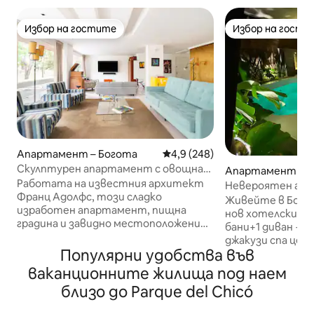
Избор на гостите
Избор на гости
Избор на гостите
Избор на гости
Апартамент – Богота
Средна оценка: 4,9 от 5, 248
4,9 (248)
Скулптурен апартамент с овощна
Апартамент – Б
градина, включен в най-добрата зона
Работата на известния архитект
Невероятен апа
на Богота
Франц Адолфс, този сладко
+ кино + частна
Живейте в Богота в т
изработен апартамент, пищна
нов хотелски сти
градина и завидно местоположение
бани+1 диван + 
е мъдра комбинация от дизайнерски
джакузи спа цент
парчета с благородни материали и
Популярни удобства във
телевизор в спа
неочаквани форми. Те разполагат с
лазерен проекто
ваканционните жилища под наем
апартамент, оборудван с всички
разположен в пъ
близо до Parque del Chicó
кухненски прибори, за да приготвят
Чико , на кратк
храната си. Почистване и кухненско
от ресторанти 