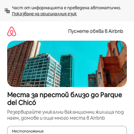
Пропускане
Част от информацията е преведена автоматично. 
към
Показване на оригиналния език
съдържанието
Пуснете обява в Airbnb
Места за престой близо до Parque
del Chicó
Резервирайте уникални ваканционни жилища под
наем, домове и още много места в Airbnb
Местоположение