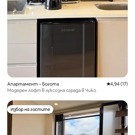
Апартамент – Богота
Средна оценк
4,94 (17)
Модерен лофт в луксозна сграда в Чико
Избор на гостите
Избор на гостите