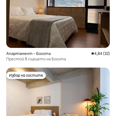
Апартамент – Богота
Средна оценк
4,84 (32)
Престой в сърцето на Богота
Избор на гостите
Избор на гостите