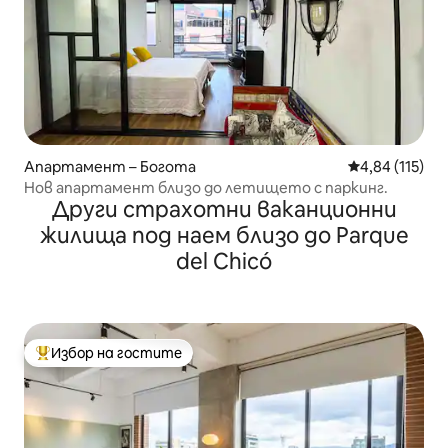
Апартамент – Богота
Средна оценка
4,84 (115)
Нов апартамент близо до летището с паркинг.
Други страхотни ваканционни
жилища под наем близо до Parque
del Chicó
Избор на гостите
Най-популярен избор на гостите