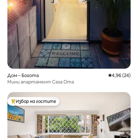
Дом – Богота
Средна оценк
4,96 (24)
Мини апартамент Casa Oma
Избор на гостите
Най-популярен избор на гостите