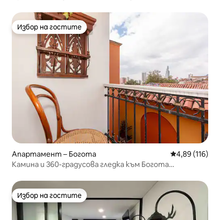
Етаж 19
Избор на гостите
Избор на гостите
Апартамент – Богота
Средна оценка
4,89 (116)
Камина и 360-градусова гледка към Богота
Канделария
Избор на гостите
Избор на гостите