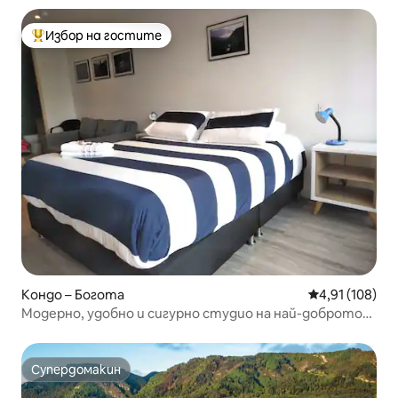
Избор на гостите
Най-популярен избор на гостите
Кондо – Богота
Средна оценка
4,91 (108)
Модерно, удобно и сигурно студио на най-доброто
място
Супердомакин
Супердомакин