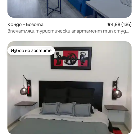
Кондо – Богота
Средна оценка
4,88 (136)
Впечатлящ туристически апартамент тип студио
в Канделария
Избор на гостите
Избор на гостите