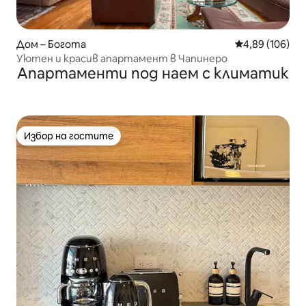
Дом – Богота
Средна оценка
4,89 (106)
Уютен и красив апартамент в Чапинеро
Апартаменти под наем с климатик
Избор на гостите
Избор на гостите