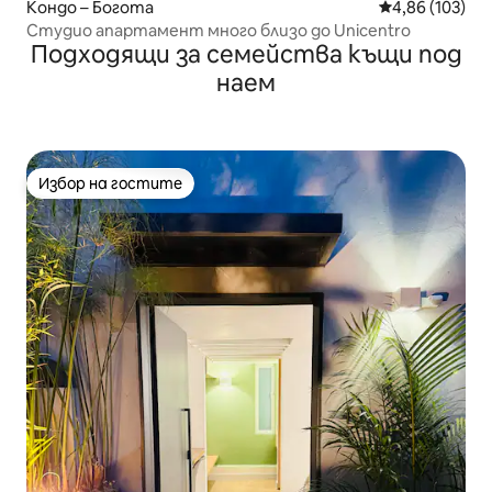
Кондо – Богота
Средна оценка
4,86 (103)
Студио апартамент много близо до Unicentro
Подходящи за семейства къщи под
наем
Избор на гостите
Избор на гостите