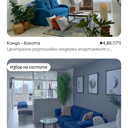
Кондо – Богота
Средна оценка
4,86 (171)
Централно разположен модерен апартамент с
отворена цена.
Избор на гостите
Избор на гостите