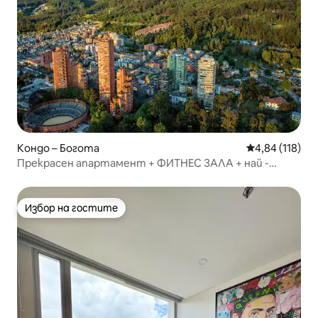
Кондо – Богота
Средна оценка
4,84 (118)
Прекрасен апартамент + ФИТНЕС ЗАЛА + най -
доброто местоположение в Богота
Избор на гостите
Избор на гостите