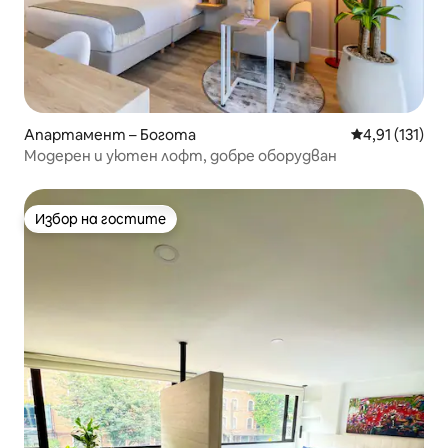
Апартамент – Богота
Средна оценк
4,91 (131)
Модерен и уютен лофт, добре оборудван
Избор на гостите
Избор на гостите