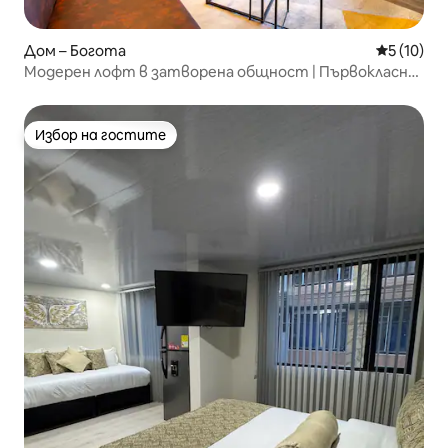
Дом – Богота
Средна оц
5 (10)
Модерен лофт в затворена общност | Първокласно
местоположение
Избор на гостите
Избор на гостите