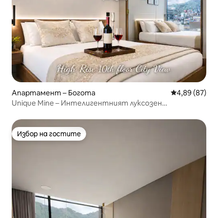
Апартамент – Богота
Средна оценк
4,89 (87)
Unique Mine – Интелигентният луксозен
небостъргач
Избор на гостите
Избор на гостите