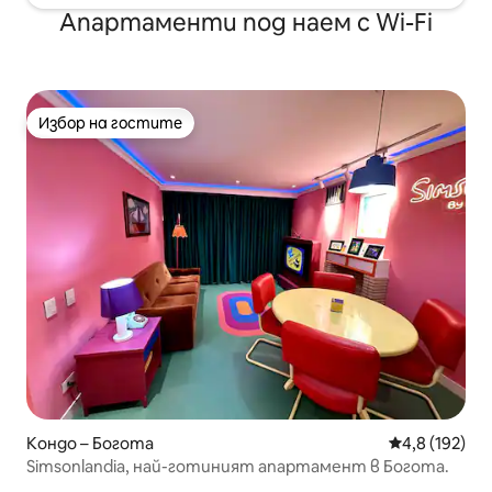
Апартаменти под наем с Wi-Fi
Избор на гостите
Избор на гостите
Кондо – Богота
Средна оценк
4,8 (192)
Simsonlandia, най-готиният апартамент в Богота.