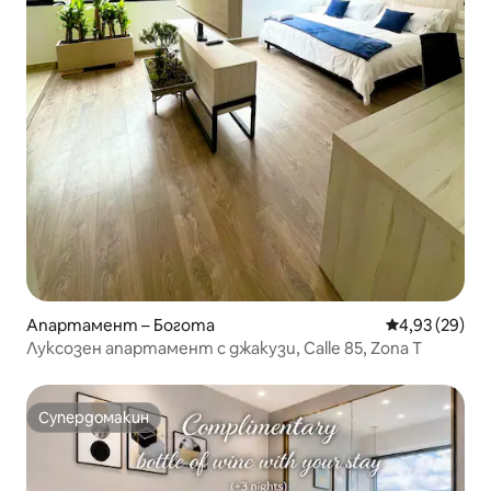
Апартамент – Богота
Средна оценк
4,93 (29)
Луксозен апартамент с джакузи, Calle 85, Zona T
Супердомакин
Супердомакин