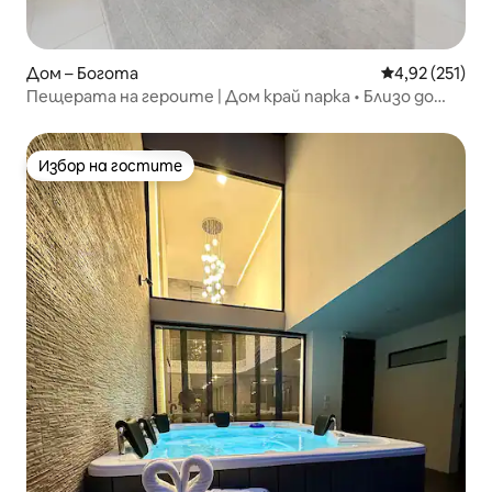
Дом – Богота
Средна оценка
4,92 (251)
Пещерата на героите | Дом край парка • Близо до
Зона Т
Избор на гостите
Избор на гостите