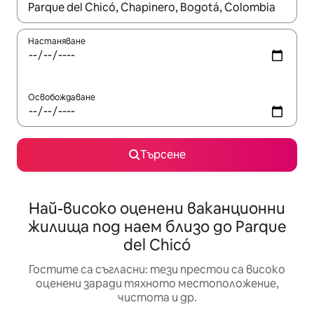
Когато резултатите се покажат, използвайте клавишите 
Настаняване
Освобождаване
Търсене
Най-високо оценени ваканционни
жилища под наем близо до Parque
del Chicó
Гостите са съгласни: тези престои са високо
оценени заради тяхното местоположение,
чистота и др.