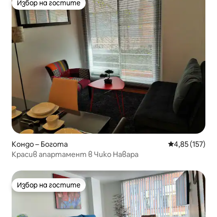
Избор на гостите
Избор на гостите
Кондо – Богота
Средна оценка
4,85 (157)
Красив апартамент в Чико Навара
Избор на гостите
Избор на гостите