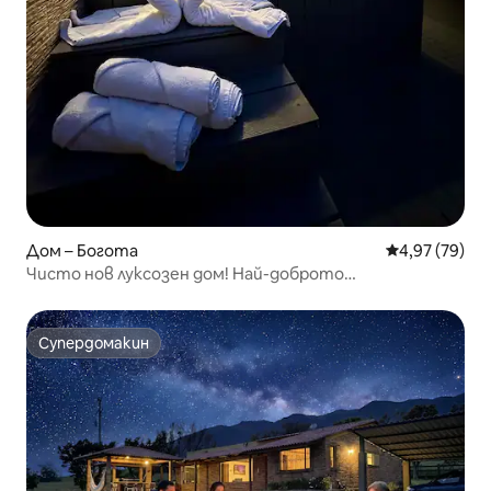
Дом – Богота
Средна оценк
4,97 (79)
Чисто нов луксозен дом! Най-доброто
местоположение в Богота!
Супердомакин
Супердомакин