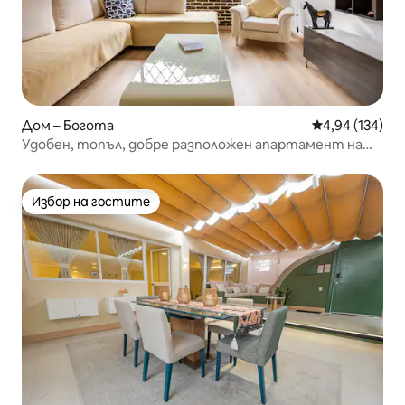
Дом – Богота
Средна оценка
4,94 (134)
Удобен, топъл, добре разположен апартамент на
първия етаж
Избор на гостите
Избор на гостите