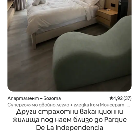
Апартамент – Богота
Средна оценк
4,92 (37)
Суперголямо двойно легло + гледка към Монсерат |
Други страхотни ваканционни
Етаж 19
жилища под наем близо до Parque
De La Independencia