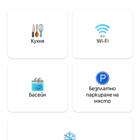
Насладете се на камината,
високоскоростен 
гледките от покрива, бързия Wi-Fi,
гледка. На 7 мин
развлеченията, напълно
Вирей“, на 8 мин
оборудваната кухня и пералнята и
„93“, на 12 минут
сушилнята в жилището.
25 минути от л
Самостоятелно настаняване,
денонощен порт
безплатен паркинг и подходящо за
пространство и
Кухня
Wi-Fi
домашни любимци. Топло и
360°. Пералня и 
очарователно място, създадено да
срещу заплащан
ви накара да се почувствате като у
дома си в Богота. Подробности за
регистрацията 110692
Безплатно
Басейн
паркиране на
място