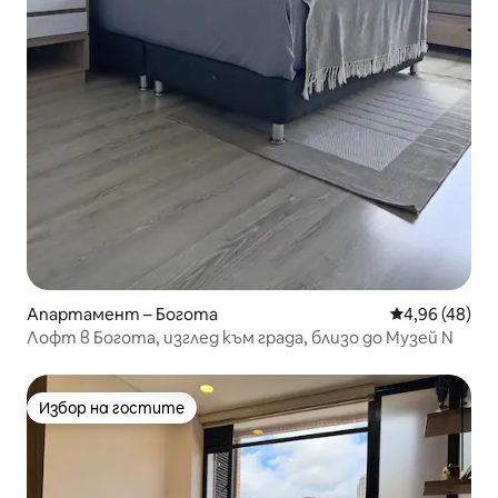
Апартамент – Богота
Средна оценк
4,96 (48)
Лофт в Богота, изглед към града, близо до Музей N
Избор на гостите
Избор на гостите