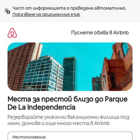
Пропускане
Част от информацията е преведена автоматично. 
към
Показване на оригиналния език
съдържанието
Пуснете обява в Airbnb
Места за престой близо до Parque
De La Independencia
Резервирайте уникални ваканционни жилища под
наем, домове и още много места в Airbnb
Местоположение