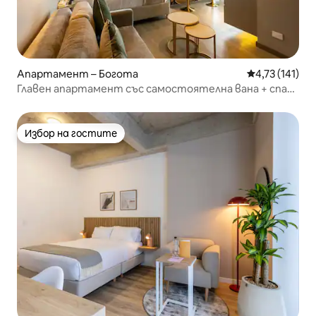
Апартамент – Богота
Средна оценка
4,73 (141)
Главен апартамент със самостоятелна вана + спа
басейн в клубна къща
Избор на гостите
Избор на гостите