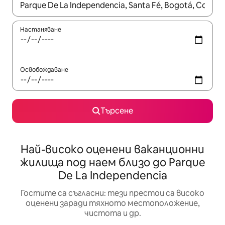
Когато резултатите се покажат, използвайте клавишите 
Настаняване
Освобождаване
Търсене
Най-високо оценени ваканционни
жилища под наем близо до Parque
De La Independencia
Гостите са съгласни: тези престои са високо
оценени заради тяхното местоположение,
чистота и др.