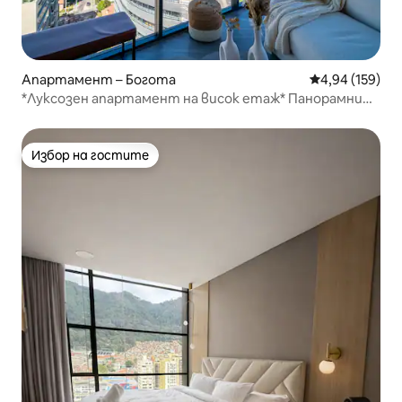
Апартамент – Богота
Средна оценка
4,94 (159)
*Луксозен апартамент на висок етаж* Панорамни
гледки, басейн и паркинг
Избор на гостите
Избор на гостите