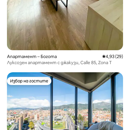
Апартамент – Богота
Средна оценк
4,93 (29)
Луксозен апартамент с джакузи, Calle 85, Zona T
Избор на гостите
Избор на гостите