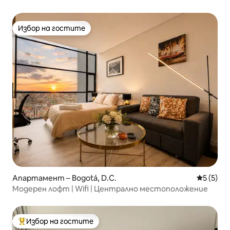
Избор на гостите
Избор на гостите
Апартамент – Bogotá, D.C.
Средна о
5 (5)
Модерен лофт | Wifi | Централно местоположение
Избор на гостите
Най-популярен избор на гостите