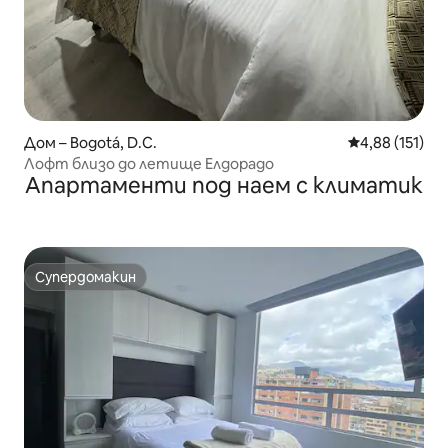
Дом – Bogotá, D.C.
Средна оценка
4,88 (151)
Лофт близо до летище Елдорадо
Апартаменти под наем с климатик
Супердомакин
Супердомакин