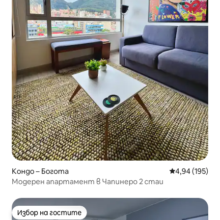
Кондо – Богота
Средна оценка
4,94 (195)
Модерен апартамент в Чапинеро 2 стаи
Избор на гостите
Избор на гостите