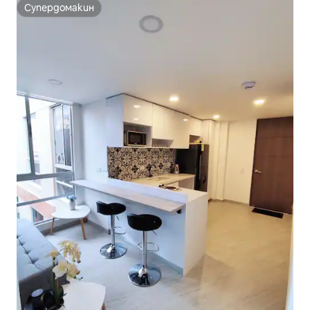
Супердомакин
Супердомакин