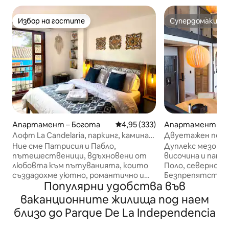
Избор на гостите
Супердомакин
Избор на гостите
Супердомакин
Апартамент – Богота
Средна оценка: 4,95 от 5, 333
4,95 (333)
Апартамент – Б
Лофт La Candelaria, паркинг, камина,
Двуетажен пент
360-градусова гледка
височина и изглед 
Ние сме Патрисия и Пабло,
Дуплекс мезонет
пътешественици, вдъхновени от
височина и пано
любовта към пътуванията, които
Поло, северно о
създадохме уютно, романтично и
Безпрепятствена
Популярни удобства във
провинциално място за почивка в
от двете нива. 
сърцето на Ла Канделария. Къщата
2 спални с легло 
ваканционните жилища под наем
на Ксия Ксю е на няколко крачки от
телевизор. 2 бан
близо до Parque De La Independencia
Пласа де Боливар, музеите „Ботеро“
оборудвана кухн
и „Златото“ и Монсерате.
работно простр