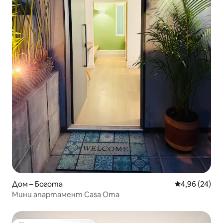
Дом – Богота
Средна оценк
4,96 (24)
Мини апартамент Casa Oma