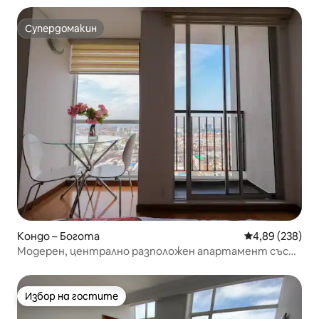
Супердомакин
Супердомакин
Кондо – Богота
Средна оценка
4,89 (238)
Модерен, централно разположен апартамент със
страхотна гледка
Избор на гостите
Избор на гостите