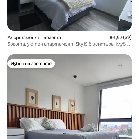
Апартамент – Богота
Средна оценк
4,97 (39)
Богота, уютен апартамент Sky19 в центъра, клуб за
салса наблизо
Избор на гостите
Избор на гостите