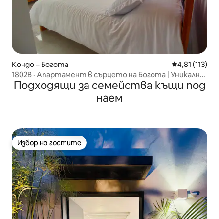
Кондо – Богота
Средна оценк
4,81 (113)
1802B · Апартамент в сърцето на Богота | Уникална
Подходящи за семейства къщи под
гледка
наем
Избор на гостите
Избор на гостите