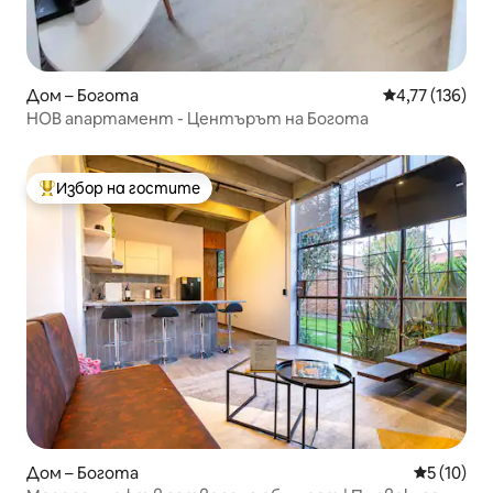
Дом – Богота
Средна оценка
4,77 (136)
НОВ апартамент - Центърът на Богота
Избор на гостите
Най-популярен избор на гостите
Дом – Богота
Средна оц
5 (10)