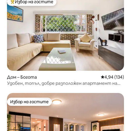
Избор на гостите
Най-популярен избор на гостите
Дом – Богота
Средна оценка
4,94 (134)
Удобен, топъл, добре разположен апартамент на
първия етаж
Избор на гостите
Избор на гостите