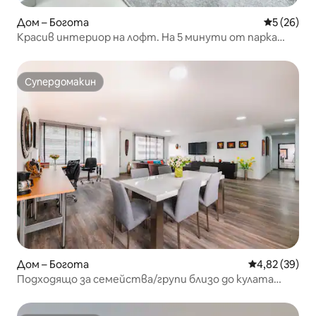
Дом – Богота
Средна оц
5 (26)
Красив интериор на лофт. На 5 минути от парка
Симон Боливар
Супердомакин
Супердомакин
Дом – Богота
Средна оценк
4,82 (39)
Подходящо за семейства/групи близо до кулата
„Колпатрия“