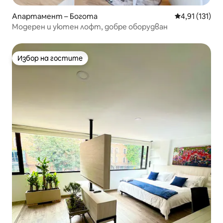
Апартамент – Богота
Средна оценк
4,91 (131)
Модерен и уютен лофт, добре оборудван
Избор на гостите
Избор на гостите