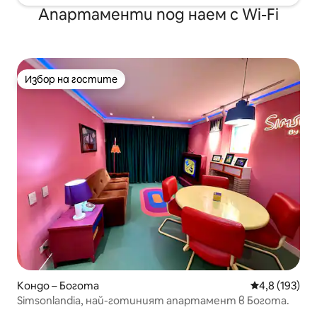
Апартаменти под наем с Wi-Fi
Избор на гостите
Избор на гостите
Кондо – Богота
Средна оценк
4,8 (193)
Simsonlandia, най-готиният апартамент в Богота.