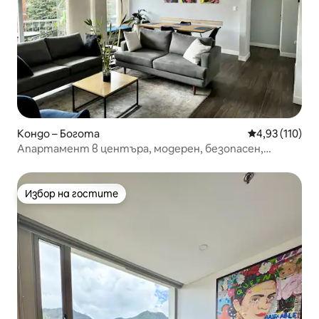
Кондо – Богота
Средна оценка
4,93 (110)
Апартамент в центъра, модерен, безопасен,
създаден с ЛЮБОВ
Избор на гостите
Избор на гостите