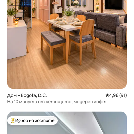
Дом – Bogotá, D.C.
Средна оценк
4,96 (91)
На 10 минути от летището, модерен лофт
Избор на гостите
Най-популярен избор на гостите