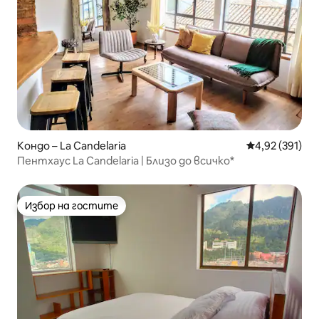
Кондо – La Candelaria
Средна оценка
4,92 (391)
Пентхаус La Candelaria | Близо до всичко*
Избор на гостите
Избор на гостите