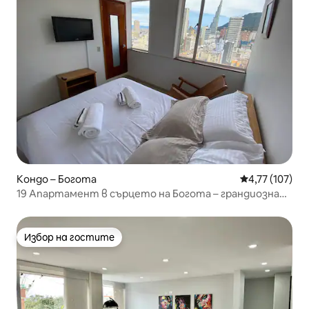
Кондо – Богота
Средна оценка
4,77 (107)
19 Апартамент в сърцето на Богота – грандиозна
гледка
Избор на гостите
Избор на гостите