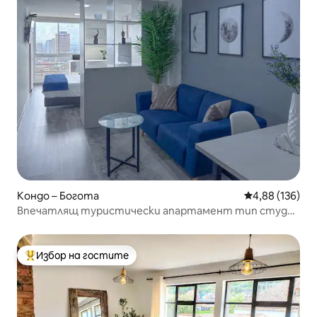
Кондо – Богота
Средна оценка
4,88 (136)
Впечатлящ туристически апартамент тип студио
в Канделария
Избор на гостите
Най-популярен избор на гостите