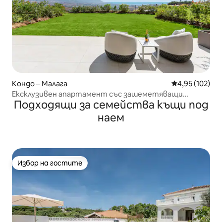
Кондо – Малага
Средна оценка
4,95 (102)
Ексклузивен апартамент със зашеметяващи
Подходящи за семейства къщи под
изгледи, басейн и голф
наем
Избор на гостите
Избор на гостите