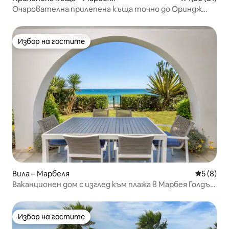
Очарователна прилепена къща точно до Ориндж
Скуеър
Избор на гостите
Избор на гостите
Вила – Марбеля
Средна о
5 (8)
Ваканционен дом с изглед към плажа в Марбея Голдън
Майл
Избор на гостите
Избор на гостите