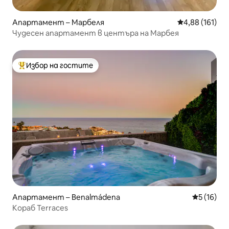
Апартамент – Марбеля
Средна оценка
4,88 (161)
Чудесен апартамент в центъра на Марбея
Избор на гостите
Най-популярен избор на гостите
Апартамент – Benalmádena
Средна оц
5 (16)
Кораб Terraces