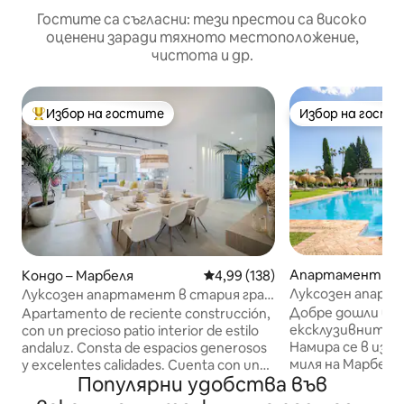
Гостите са съгласни: тези престои са високо
оценени заради тяхното местоположение,
чистота и др.
Избор на гостите
Избор на гости
Най-популярен избор на гостите
Избор на гости
Апартамент – М
Кондо – Марбеля
Средна оценка: 4,99 от 5, 138
4,99 (138)
Луксозен апарт
Луксозен апартамент в стария град
миля“ в Марбеля
на Марбеля, Seis Lun...
Добре дошли в ед
Apartamento de reciente construcción,
ексклузивните 
con un precioso patio interior de estilo
Намира се в из
andaluz. Consta de espacios generosos
миля на Марбея,
y excelentes calidades. Cuenta con un
Популярни удобства във
Marbella Club+Pu
dormitorio y un baño, y ofrece la
добрите ресто
posibilidad de añadir dos camas