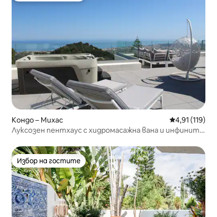
Кондо – Михас
Средна оценка
4,91 (119)
Луксозен пентхаус с хидромасажна вана и инфинити
басейн
Избор на гостите
Избор на гостите