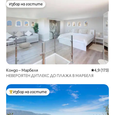
Избор на гостите
Избор на гостите
Кондо – Марбеля
Средна оценк
4,9 (173)
НЕВЕРОЯТЕН ДУПЛЕКС ДО ПЛАЖА В МАРБЕЛЯ
Избор на гостите
Най-популярен избор на гостите