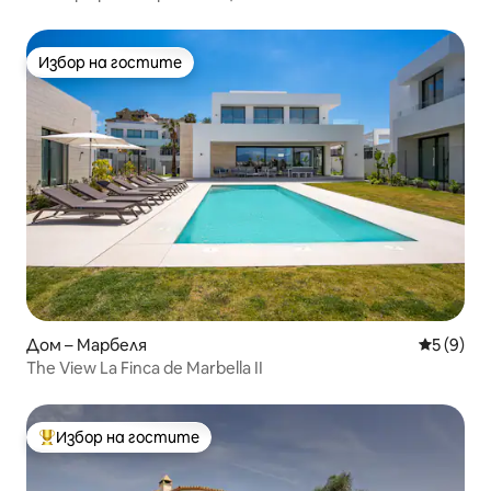
местоположение
Избор на гостите
Избор на гостите
Дом – Марбеля
Средна о
5 (9)
The View La Finca de Marbella II
Избор на гостите
Най-популярен избор на гостите