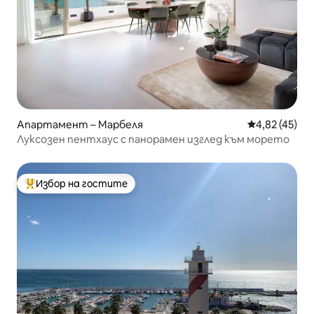
Апартамент – Марбеля
Средна оценк
4,82 (45)
Луксозен пентхаус с панорамен изглед към морето
Избор на гостите
Най-популярен избор на гостите