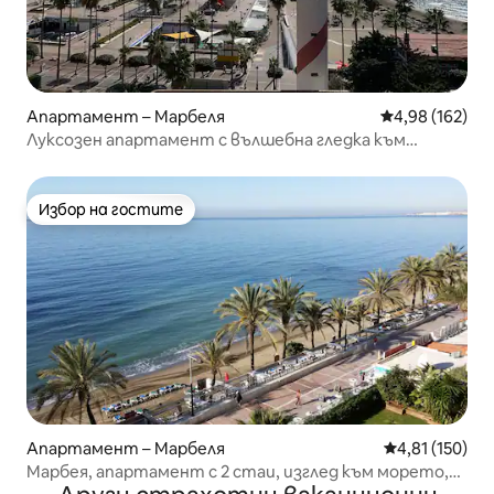
Апартамент – Марбеля
Средна оценка
4,98 (162)
Луксозен апартамент с вълшебна гледка към
морето
Избор на гостите
Избор на гостите
Апартамент – Марбеля
Средна оценка
4,81 (150)
Марбея, апартамент с 2 стаи, изглед към морето,
директно на плажа