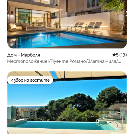
Дом – Марбеля
Средна оц
5 (19)
Местоположение!/Пуенте Романо/Златна миля/
Плаж/4 спални
Избор на гостите
Избор на гостите