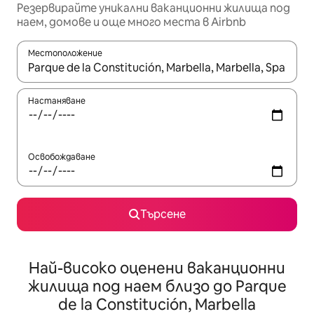
Резервирайте уникални ваканционни жилища под
наем, домове и още много места в Airbnb
Местоположение
Когато резултатите се покажат, използвайте клавишите 
Настаняване
Освобождаване
Търсене
Най-високо оценени ваканционни
жилища под наем близо до Parque
de la Constitución, Marbella