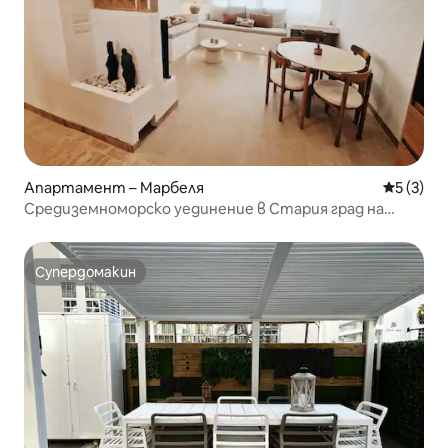
Апартамент – Марбеля
Средна о
5 (3)
Средиземноморско уединение в Стария град на
Марбеля
Супердомакин
Супердомакин