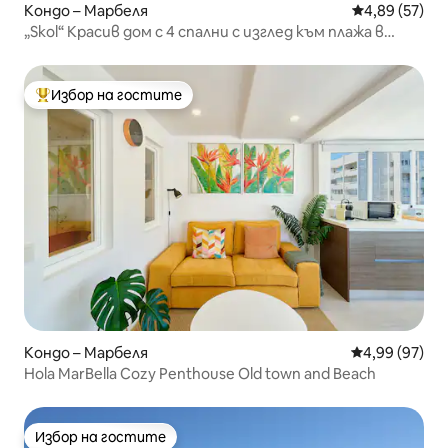
Кондо – Марбеля
Средна оценк
4,89 (57)
„Skol“ Красив дом с 4 спални с изглед към плажа в
Марбея
Избор на гостите
Най-популярен избор на гостите
Кондо – Марбеля
Средна оценк
4,99 (97)
Hola MarBella Cozy Penthouse Old town and Beach
Избор на гостите
Избор на гостите