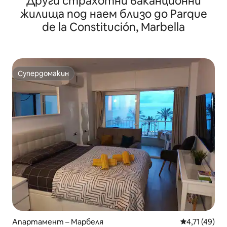
Други страхотни ваканционни
жилища под наем близо до Parque
de la Constitución, Marbella
Супердомакин
Супердомакин
Апартамент – Марбеля
Средна оценк
4,71 (49)