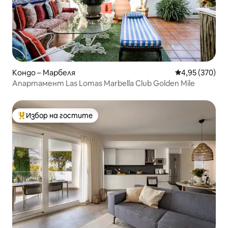
Кондо – Марбеля
Средна оценка
4,95 (370)
Апартамент Las Lomas Marbella Club Golden Mile
Избор на гостите
Най-популярен избор на гостите