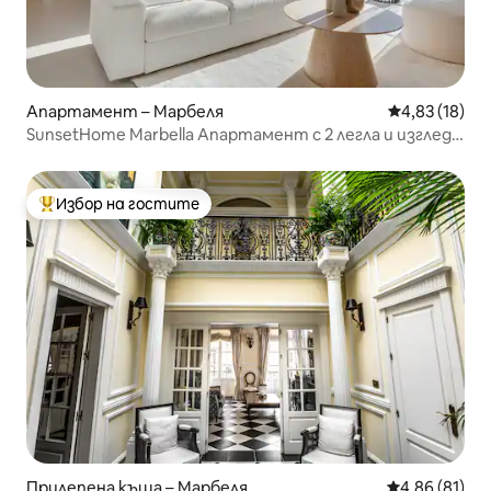
Апартамент – Марбеля
Средна оценк
4,83 (18)
SunsetHome Marbella Апартамент с 2 легла и изглед
към морето
Избор на гостите
Най-популярен избор на гостите
Прилепена къща – Марбеля
Средна оценк
4,86 (81)