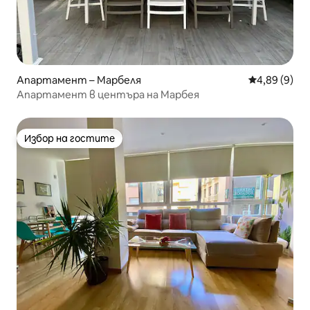
Апартамент – Марбеля
Средна оцен
4,89 (9)
Апартамент в центъра на Марбея
Избор на гостите
Избор на гостите