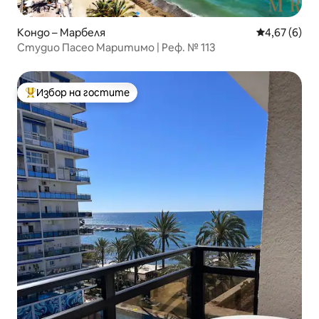
Кондо – Марбеля
Средна оцен
4,67 (6)
Студио Пасео Маритимо | Реф. № 113
Избор на гостите
Най-популярен избор на гостите