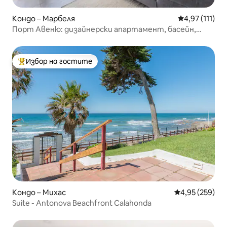
Кондо – Марбеля
Средна оценк
4,97 (111)
Порт Авеню: дизайнерски апартамент, басейн,
плаж
Избор на гостите
Най-популярен избор на гостите
Кондо – Михас
Средна оценка
4,95 (259)
Suite - Antonova Beachfront Calahonda