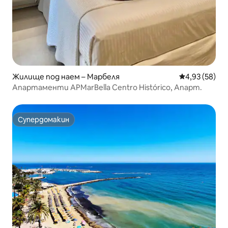
Жилище под наем – Марбеля
Средна оценк
4,93 (58)
Апартаменти APMarBella Centro Histórico, Апарт.
Супердомакин
Супердомакин