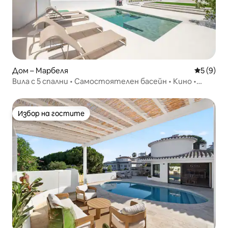
Дом – Марбеля
Средна о
5 (9)
Вила с 5 спални • Самостоятелен басейн • Кино •
Марбея
Избор на гостите
Избор на гостите