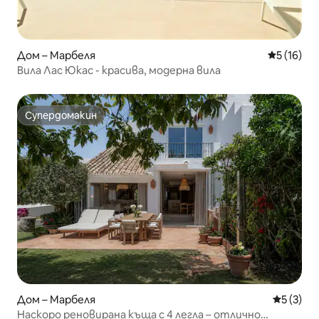
Дом – Марбеля
Средна оц
5 (16)
Вила Лас Юкас - красива, модерна вила
Супердомакин
Супердомакин
Дом – Марбеля
Средна о
5 (3)
Наскоро реновирана къща с 4 легла – отлично