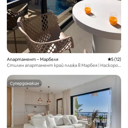
Апартамент – Марбеля
Средна оц
5 (12)
Стилен апартамент край плажа в Марбея | Наскоро
реновиран
Супердомакин
Супердомакин