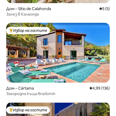
Дом – Sitio de Calahonda
Средна о
5 (5)
Залез в Калаонда
Избор на гостите
Най-популярен избор на гостите
Дом – Cártama
Средна оценка
4,99 (136)
Загородна къща Bradomín
Избор на гостите
Най-популярен избор на гостите