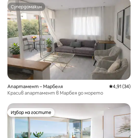
Супердомакин
Супердомакин
Апартамент – Марбеля
Средна оценк
4,91 (34)
Красив апартамент в Марбея до морето
Избор на гостите
Избор на гостите