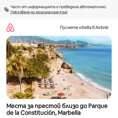
Пропускане
Част от информацията е преведена автоматично. 
към
Показване на оригиналния език
съдържанието
Пуснете обява в Airbnb
Места за престой близо до Parque
de la Constitución, Marbella