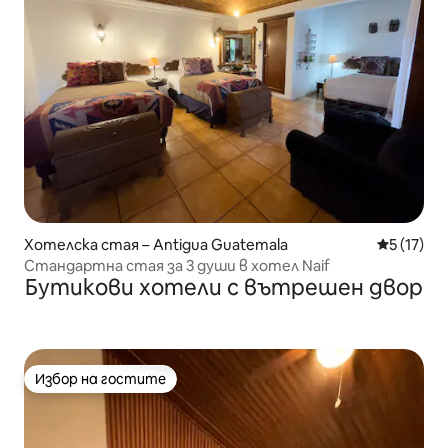
Хотелска стая – Antigua Guatemala
Средна оц
5 (17)
Стандартна стая за 3 души в хотел Naif
Бутикови хотели с вътрешен двор
Избор на гостите
Избор на гостите