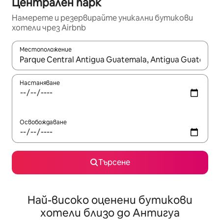
Централен парк
Намерете и резервирайте уникални бутикови
хотели чрез Airbnb
Местоположение
Когато резултатите се покажат, използвайте клавишите 
Настаняване
Освобождаване
Търсене
Най-високо оценени бутикови
хотели близо до Антигуа