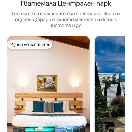
Гватемала Централен парк
Гостите са съгласни: тези престои са високо
оценени заради тяхното местоположение,
чистота и др.
Избор на гостите
Избор на гостите