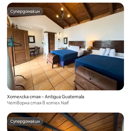
Супердомакин
Супердомакин
Хотелска стая – Antigua Guatemala
Четворна стая в хотел Naif
Супердомакин
Супердомакин