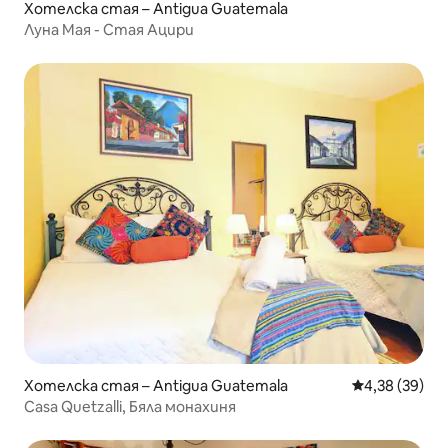
Хотелска стая – Antigua Guatemala
Луна Мая - Стая Ацири
Хотелска стая – Antigua Guatemala
Средна оценк
4,38 (39)
Casa Quetzalli, Бяла монахиня