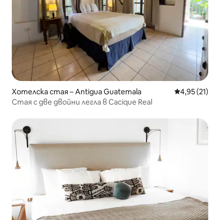
Хотелска стая – Antigua Guatemala
Средна оценк
4,95 (21)
Стая с две двойни легла в Cacique Real