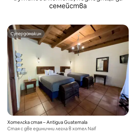
семейства
Супердомакин
Супердомакин
Хотелска стая – Antigua Guatemala
Стая с две единични легла в хотел Naif