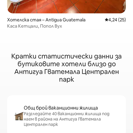
Хотелска стая – Antigua Guatemala
Средна оценк
4,24 (25)
Каса Кетцали, Попол Вух
Кратки статистически данни за
бутиковите хотели близо до
Антигуа Гватемала Централен
парк
Общ брой ваканционни жилища
Разгледайте 40 ваканционни жилища под
наем в района на Антигуа Гватемала
Централен парк