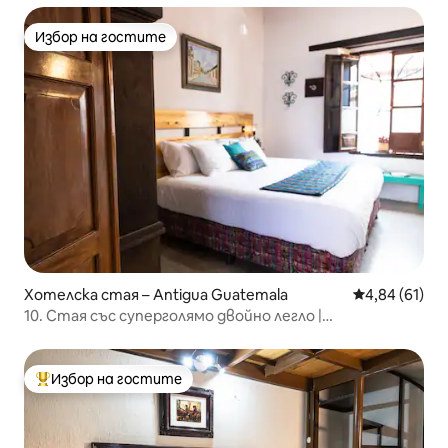
Избор на гостите
Избор на гостите
Хотелска стая – Antigua Guatemala
Средна оценк
4,84 (61)
10. Стая със суперголямо двойно легло |
самостоятелна баня | близо до забележителности
Избор на гостите
Най-популярен избор на гостите