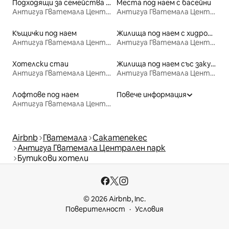
Подходящи за семейства места под наем
Места под наем с басейни
Антигуа Гватемала Централен парк
Антигуа Гватемала Централен парк
Къщички под наем
Жилища под наем с хидромасажна вана
Антигуа Гватемала Централен парк
Антигуа Гватемала Централен парк
Хотелски стаи
Жилища под наем със закуска
Антигуа Гватемала Централен парк
Антигуа Гватемала Централен парк
Лофтове под наем
Повече информация
Антигуа Гватемала Централен парк
Airbnb
Гватемала
Сакатепекес
Антигуа Гватемала Централен парк
Бутикови хотели
© 2026 Airbnb, Inc.
Поверителност
Условия