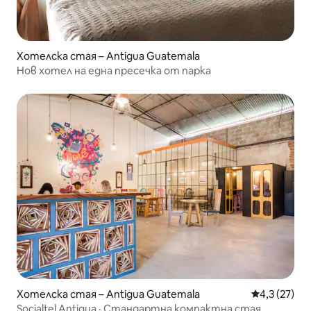
Хотелска стая – Antigua Guatemala
Нов хотел на една пресечка от парка
Хотелска стая – Antigua Guatemala
Средна оцен
4,3 (27)
Socialtel Antigua · Стандартна компактна стая