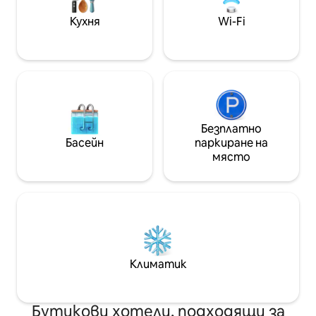
Попитайте за н
👟 3 минути до църквата „Ла
пакети.
Кухня
Wi-Fi
Мерсед“ 👟 5 минути до арката
„Санта Каталина“ 👟 7 минути до
Parque Central
Безплатно
Басейн
паркиране на
място
Климатик
Бутикови хотели, подходящи за