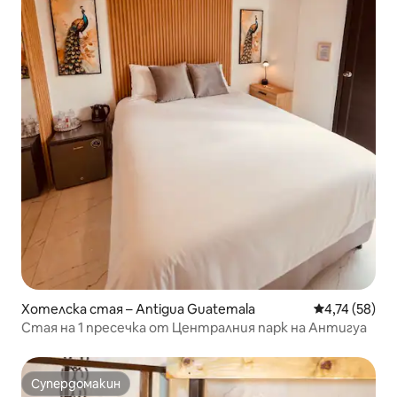
Хотелска стая – Antigua Guatemala
Средна оценк
4,74 (58)
Стая на 1 пресечка от Централния парк на Антигуа
Супердомакин
Супердомакин