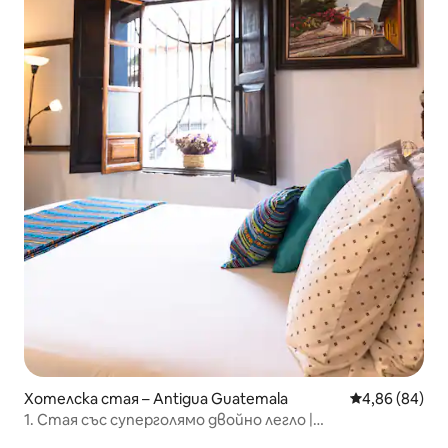
Хотелска стая – Antigua Guatemala
Средна оценк
4,86 (84)
1. Стая със суперголямо двойно легло |
самостоятелна баня | близо до забележителности