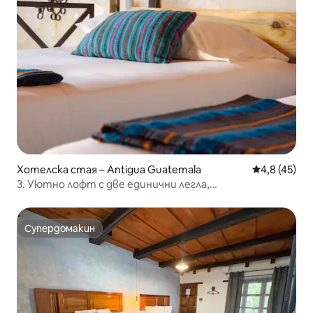
Хотелска стая – Antigua Guatemala
Средна оцен
4,8 (45)
3. Уютно лофт с две единични легла,
самостоятелна баня, близо до забележителности
Супердомакин
Супердомакин