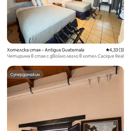
Хотелска стая – Antigua Guatemala
Средна оцен
4,33 (3)
Четирима в стая с двойно легло в хотел Cacique Real
Супердомакин
Супердомакин