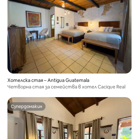
Хотелска стая – Antigua Guatemala
Четворна стая за семейства в хотел Cacique Real
Супердомакин
Супердомакин