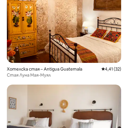
Хотелска стая – Antigua Guatemala
Средна оценк
4,41 (32)
Стая Луна Мая-Муял