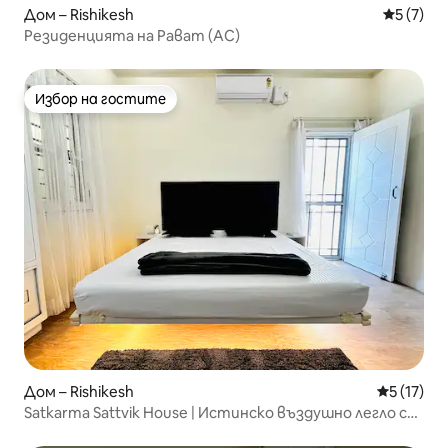
Дом – Rishikesh
Средна о
5 (7)
Резиденцията на Рават (AC)
Избор на гостите
Избор на гостите
Дом – Rishikesh
Средна оц
5 (17)
Satkarma Sattvik House | Истинско въздушно легло с
стая за игри