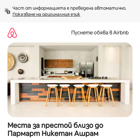
Пропускане
Част от информацията е преведена автоматично. 
към
Показване на оригиналния език
съдържанието
Пуснете обява в Airbnb
Места за престой близо до
Пармарт Никетан Ашрам