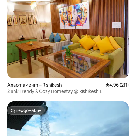
Апартамент – Rishikesh
Средна оценка
4,96 (211)
2 Bhk Trendy & Cozy Homestay @ Rishikesh 1.
Супердомакин
Супердомакин