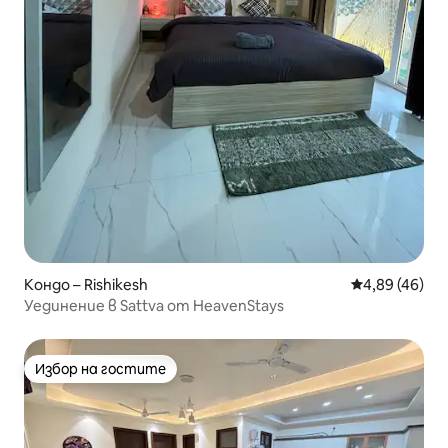
Кондо – Rishikesh
Средна оценк
4,89 (46)
Уединение в Sattva от HeavenStays
Избор на гостите
Избор на гостите