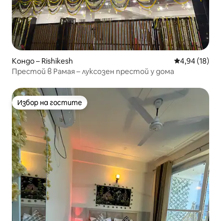
Кондо – Rishikesh
Средна оценк
4,94 (18)
Престой в Рамая – луксозен престой у дома
Избор на гостите
Избор на гостите