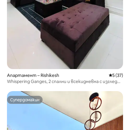
Апартамент – Rishikesh
Средна оц
5 (37)
Whispering Ganges, 2 спални и всекидневна с изглед
към Ганг, Ришикеш
Супердомакин
Супердомакин