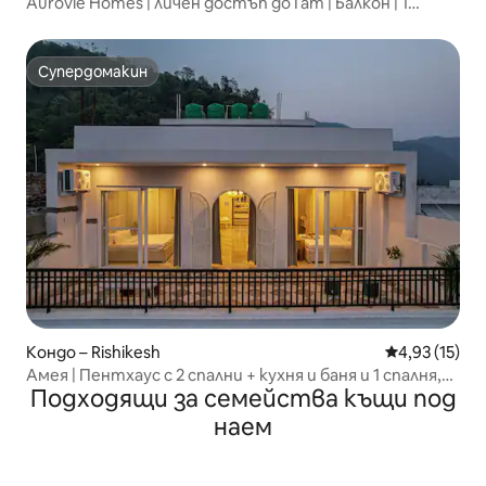
Aurovie Homes | личен достъп до Гат | Балкон | 1
спалня, хол и кухня
Супердомакин
Супердомакин
Кондо – Rishikesh
Средна оценк
4,93 (15)
Амея | Пентхаус с 2 спални + кухня и баня и 1 спалня,
Подходящи за семейства къщи под
кухня и баня в Тапован
наем