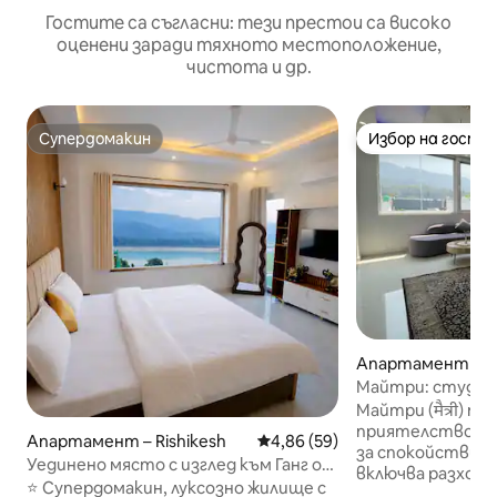
Гостите са съгласни: тези престои са високо
оценени заради тяхното местоположение,
чистота и др.
Супердомакин
Избор на гости
Супердомакин
Избор на гости
Апартамент – Ri
Майтри: студиот
Ганга Аарти
Майтри (मैत्री) п
приятелство, к
Апартамент – Rishikesh
Средна оценка: 4,86 от 5, 59
4,86 (59)
за спокойствие • Престоят ви
Уединено място с изглед към Ганг от
включва разходка
Милан | Луксозен апартамент с
⭐ Супердомакин, луксозно жилище с
реката и VIP изж