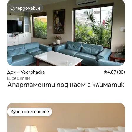
Супердомакин
Супердомакин
Дом – Veerbhadra
Средна оценк
4,87 (30)
Шрештам
Апартаменти под наем с климатик
Избор на гостите
Избор на гостите