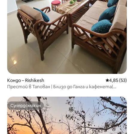
Кондо – Rishikesh
Средна оценк
4,85 (53)
Престой в Тапован | Близо до Ганга и кафенета|
Места за кратка почивка в Джабула
Супердомакин
Супердомакин