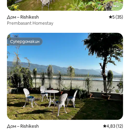
Дом – Rishikesh
Средна оц
5 (35)
Prembasant Homestay
Супердомакин
Супердомакин
Дом – Rishikesh
Средна оценк
4,83 (12)