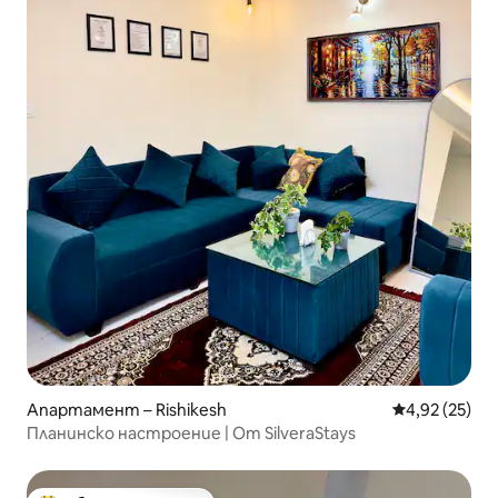
Апартамент – Rishikesh
Средна оценк
4,92 (25)
Планинско настроение | От SilveraStays