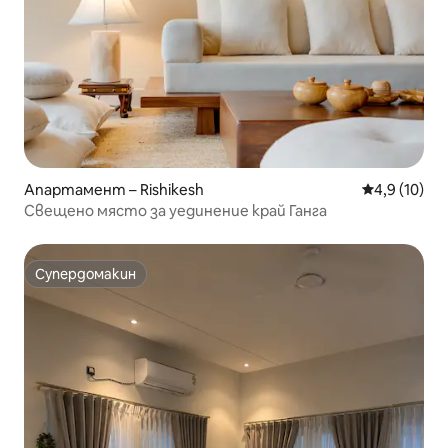
Апартамент – Rishikesh
Средна оцен
4,9 (10)
Свещено място за уединение край Ганга
Супердомакин
Супердомакин