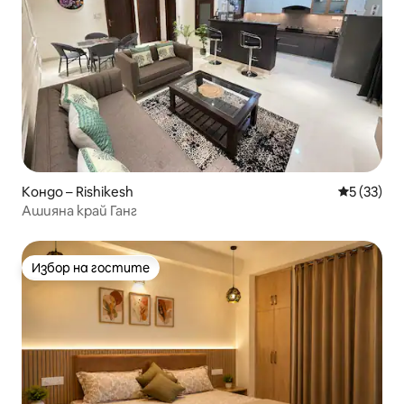
Кондо – Rishikesh
Средна оц
5 (33)
Ашияна край Ганг
Избор на гостите
Избор на гостите