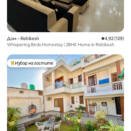
Дом – Rishikesh
Средна оценка
4,92 (129)
Whispering Birds Homestay | 2BHK Home in Rishikesh
Избор на гостите
Най-популярен избор на гостите