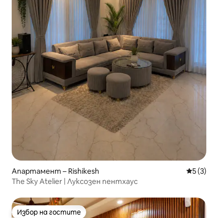
Апартамент – Rishikesh
Средна о
5 (3)
The Sky Atelier | Луксозен пентхаус
Избор на гостите
Избор на гостите