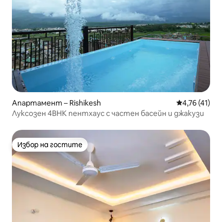
Апартамент – Rishikesh
Средна оценк
4,76 (41)
Луксозен 4BHK пентхаус с частен басейн и джакузи
Избор на гостите
Избор на гостите