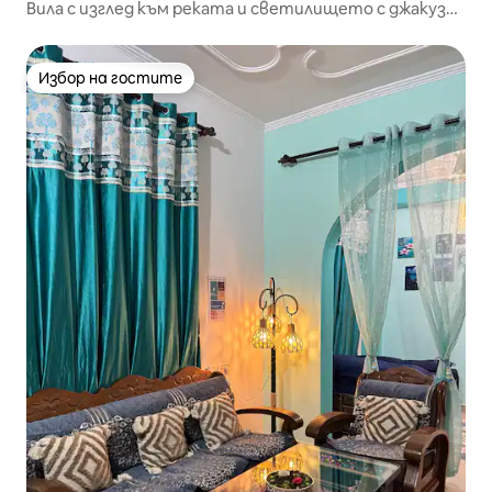
Вила с изглед към реката и светилището с джакузи
и асансьор
Избор на гостите
Избор на гостите