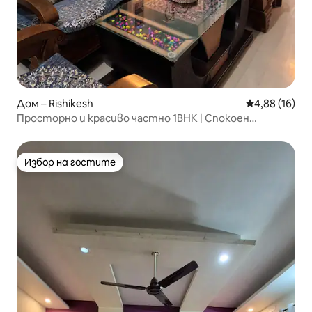
Дом – Rishikesh
Средна оценк
4,88 (16)
Просторно и красиво частно 1BHK | Спокоен
престой
Избор на гостите
Избор на гостите