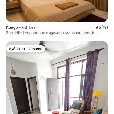
Кондо – Rishikesh
Средна оц
5 (19)
Zoro Hills | Уединение с изглед към планината в
Тапован“
Избор на гостите
Избор на гостите