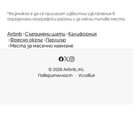
*Възможно е да се прилагат известни изключения в
определени географски райони и за някои типове места.
Airbnb
Съединени щати
Калифорния
Фресно окръг
Парлиър
Места за месечно наемане
© 2026 Airbnb, Inc.
Поверителност
Условия