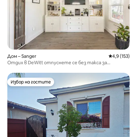
Дом – Sanger
Средна оценк
4,9 (153)
Отдих в DeWitt отпуснете се без такса за
почистване
Избор на гостите
Избор на гостите