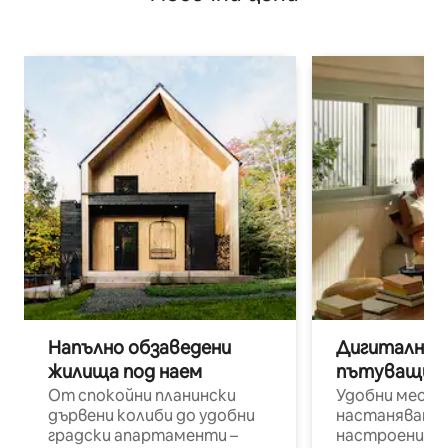
Напълно обзаведени
Дигитални н
жилища под наем
пътуващи п
От спокойни планински
Удобни места
дървени колиби до удобни
настаняване 
градски апартаменти –
настроени и