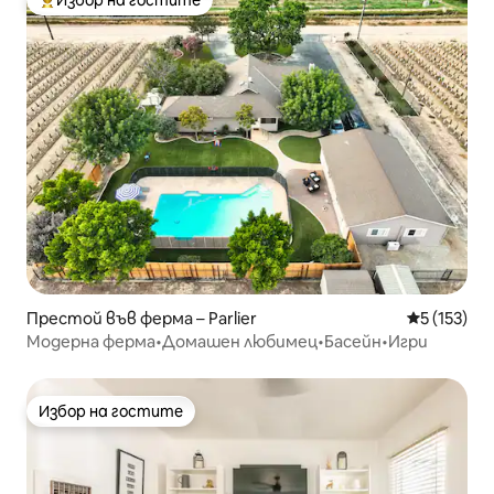
Избор на гостите
Най-популярен избор на гостите
Престой във ферма – Parlier
Средна оце
5 (153)
Модерна ферма•Домашен любимец•Басейн•Игри
Избор на гостите
Избор на гостите