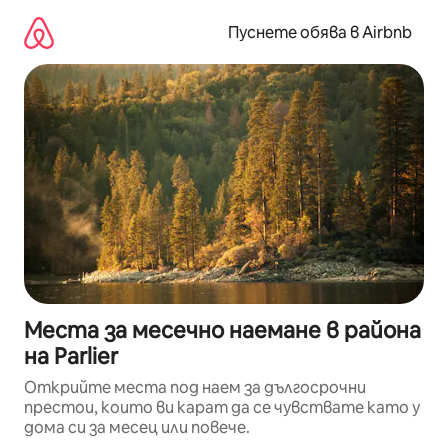
Пропускане
към
Пуснете обява в Airbnb
съдържанието
Места за месечно наемане в района
на Parlier
Открийте места под наем за дългосрочни
престои, които ви карат да се чувствате като у
дома си за месец или повече.