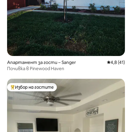
Апартамент за гости – Sanger
Средна оцен
4,8 (41)
Почивка в Pinewood Haven
Избор на гостите
Най-популярен избор на гостите